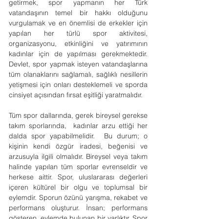
getirmek, spor yapmanın her Türk 
vatandaşının temel bir hakkı olduğunu 
vurgulamak ve en önemlisi de erkekler için 
yapılan her türlü spor aktivitesi, 
organizasyonu, etkinliğini ve yatırımının 
kadınlar için de yapılması gerekmektedir. 
Devlet, spor yapmak isteyen vatandaşlarına 
tüm olanaklarını sağlamalı, sağlıklı nesillerin 
yetişmesi için onları desteklemeli ve sporda 
cinsiyet açısından fırsat eşitliği yaratmalıdır.
Tüm spor dallarında, gerek bireysel gerekse 
takım sporlarında,  kadınlar arzu ettiği her 
dalda spor yapabilmelidir.  Bu durum; o 
kişinin kendi özgür iradesi, beğenisi ve 
arzusuyla ilgili olmalıdır. Bireysel veya takım 
halinde yapılan tüm sporlar evrenseldir ve 
herkese aittir. Spor, uluslararası değerleri 
içeren kültürel bir olgu ve toplumsal bir 
eylemdir. Sporun özünü yarışma, rekabet ve 
performans oluşturur. İnsan; performans 
gösteren, eylemde bulunan bir varlıktır. Spor 