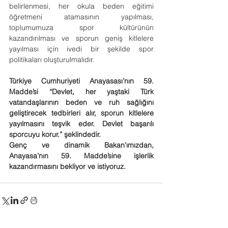
belirlenmesi, her okula beden eğitimi 
öğretmeni atamasının yapılması, 
toplumumuza spor kültürünün 
kazandırılması ve sporun geniş kitlelere 
yayılması için ivedi bir şekilde spor 
politikaları oluşturulmalıdır.
Türkiye Cumhuriyeti Anayasası’nın 59. 
Madde’si “Devlet, her yaştaki Türk 
vatandaşlarının beden ve ruh sağlığını 
geliştirecek tedbirleri alır, sporun kitlelere 
yayılmasını teşvik eder. Devlet başarılı 
sporcuyu korur.” şeklindedir.
Genç ve dinamik Bakan’ımızdan, 
Anayasa’nın 59. Madde’sine işlerlik 
kaza
ndır
masını bekliyor ve istiyoruz.