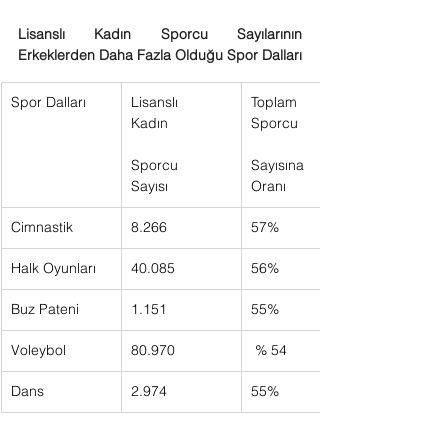
Lisanslı Kadın Sporcu Sayılarının 
Erkeklerden Daha Fazla Olduğu Spor Dalları
Spor Dalları
Lisanslı 
Toplam 
Kadın     
Sporcu     
Sporcu 
Sayısına 
Sayısı       
Oranı      
Cimnastik
8.266      
57%      
Halk Oyunları
40.085      
56%      
Buz Pateni
1.151      
55%      
Voleybol
80.970      
 % 54      
Dans
2.974      
55%      