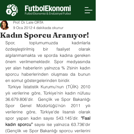
Prof. Dr. Lale ORTA
9 Oca 2012
4 dakikada okunur
Kadın Sporcu Aranıyor!
Spor, toplumumuzda kadınlarla 
özdeşleştirilmiş bir faaliyet olarak 
algılanmamakta ve sporda kadına gereken 
önem verilmemektedir. Spor medyasında 
yer alan haberlerin yalnızca % 2’sinin kadın 
sporcu haberlerinden oluşması da bunun 
en somut göstergelerinden biridir.
 Türkiye İstatistik Kurumu’nun (TÜİK) 2010 
yılı verilerine göre, Türkiye’nin kadın nüfusu 
36.679.806’dir.  Gençlik ve Spor Bakanlığı 
Spor Genel Müdürlüğü’nün 2011 yılı 
verilerine göre, Türkiye'de lisanslı olarak 
spor yapan kadın sayısı 543.145’dir. 
“Faal 
kadın sporcu”
 sayısı ise yalnızca 63.736'dır 
(Gençlik ve Spor Bakanlığı sporcu verilerini 