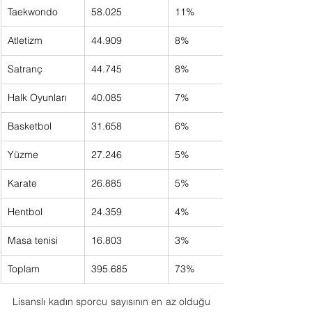
Taekwondo
58.025      
11%      
Atletizm
44.909      
8%      
Satranç
44.745      
8%      
Halk Oyunları
40.085      
7%      
Basketbol
31.658      
6%      
Yüzme
27.246      
5%      
Karate
26.885      
5%      
Hentbol
24.359      
4%      
Masa tenisi
16.803      
3%      
Toplam
395.685      
73%     
Lisanslı kadın sporcu sayısının en az olduğu 