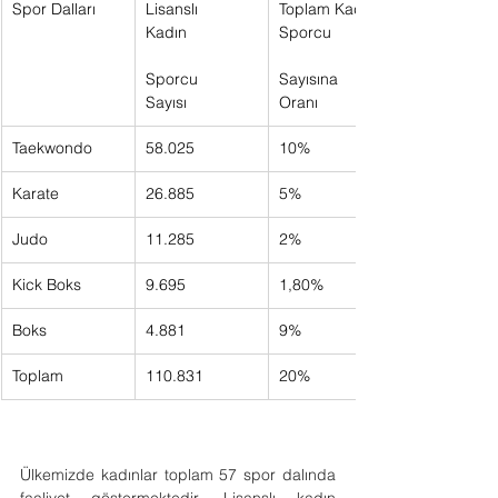
Spor Dalları
Lisanslı 
Toplam Kadın 
Kadın     
Sporcu     
Sporcu 
Sayısına 
Sayısı       
Oranı     
Taekwondo
58.025     
10%     
Karate
26.885     
5%     
Judo
11.285     
2%     
Kick Boks
9.695     
1,80%     
Boks
4.881     
9%     
Toplam
110.831     
20%     
Ülkemizde kadınlar toplam 57 spor dalında 