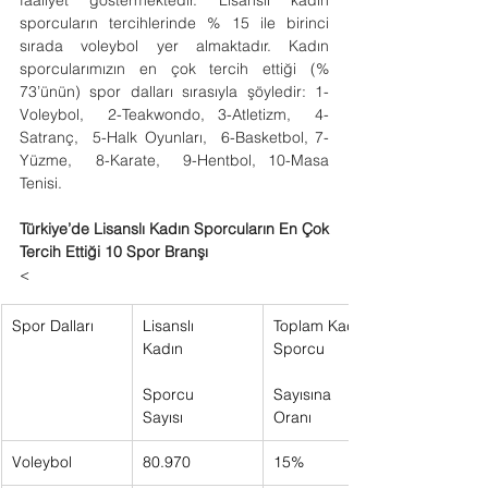
faaliyet göstermektedir. Lisanslı kadın 
sporcuların tercihlerinde % 15 ile birinci 
sırada voleybol yer almaktadır. Kadın 
sporcularımızın en çok tercih ettiği (% 
73’ünün) spor dalları sırasıyla şöyledir: 1-
Voleybol,  2-Teakwondo, 3-Atletizm,  4-
Satranç,  5-Halk Oyunları,  6-Basketbol, 7-
Yüzme,  8-Karate,  9-Hentbol, 10-Masa 
Tenisi.
Türkiye’de Lisanslı Kadın Sporcuların En Çok 
Tercih Ettiği 10 Spor Branşı
<
Spor Dalları
Lisanslı 
Toplam Kadın 
Kadın     
Sporcu     
Sporcu 
Sayısına 
Sayısı       
Oranı       
Voleybol
80.970      
15%      