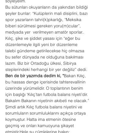
söyleyelim.
Bu sütunları okuyanların da yakından bildiği 
şeyler bunlar: “Kulüplerin mali disiplini, bazı 
spor yazarların tahri(k)pkarlığı, “Meksika 
biberi sürülmesi gereken yoru(m)cular”, 
medyada yer  verilmeyen amatör sporlar..
Kılıç, şike ve şiddet yasası için “eğer bu 
düzenlemeyle ilgili yeni bir düzenleme 
talebi gündeme getirilecekse hiç olmazsa 
bu sefer dünyada ne olduğuna bakılması 
lazım. Biz bir Ortadoğu ülkesi, Sibirya 
steplerindeki herhangi bir yer değiliz” dedi.
Ben de bir yazımda dedim ki, “
Bakan Kılıç, 
bu hassas denge içerisinde tahterevallinin 
üzerinde yürümelidir. O toplantının benim 
için başlığı ‘Kılıç’tan futbola balans niyeti’dir. 
Bakalım Bakanın niyetinin akıbeti ne olacak.”
Şimdi artık Kılıç futbola balans niyetini ve 
sorumluların sorumluluklarını açıkça ortaya 
koymuştur. Hatta ima etmenin ötesine 
geçmiş ve onları kamuoyuna şikayet 
etmiştir.Hele şu cümlelerine bakın: 