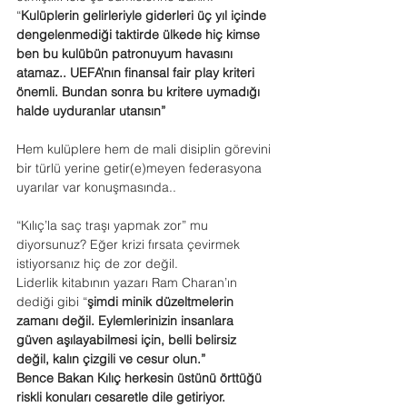
“
Kulüplerin gelirleriyle giderleri üç yıl içinde 
dengelenmediği
taktirde ülkede
hiç kimse 
ben bu kulübün patronuyum havasını 
atamaz.. UEFA’nın finansal fair play kriteri 
önemli. Bundan sonra bu kritere uymadığı 
halde uyduranlar
utansın”
Hem kulüplere hem de mali disiplin görevini 
bir türlü yerine getir(e)meyen federasyona 
uyarılar var konuşmasında..
“Kılıç’la saç traşı yapmak zor” mu 
diyorsunuz? Eğer krizi fırsata çevirmek 
istiyorsanız hiç de zor değil.
Liderlik kitabının yazarı Ram Charan’ın 
dediği gibi “
şimdi minik düzeltmelerin 
zamanı değil. Eylemlerinizin insanlara 
güven aşılayabilmesi için, belli belirsiz 
değil, kalın çizgili ve cesur olun.”
Bence Bakan Kılıç herkesin üstünü örttüğü 
riskli konuları cesaretle dile getiriyor.