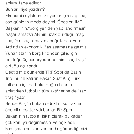
anlam ifade ediyor.
Bunları niye yazdım?
Ekonomi sayfalarını izleyenler için saç tıraşı 
son günlerin moda deyimi. Önceleri IMF 
Başkanı’nın,“borç yeniden yapılandırması”  
başarılamazsa AB’nin uzak durduğu “saç 
tıraşı”nın kaçınılmaz olacağı ifadesi vardı. 
Ardından ekonomik iflas aşamasına gelmiş 
Yunanistan’ın borç krizinden çıkış için 
bulduğu üç senaryodan birinin  ‘saç tıraşı’ 
olduğu açıklandı.
Geçtiğimiz günlerde TRT Spor’da Basın 
Tribünü’ne katılan Bakan Suat Kılıç Türk 
futbolun içinde bulunduğu durumu 
anlatırken futbolun tüm aktörlerine de “saç 
tıraşı” yaptı.
Bence Kılıç’ın bakan olduktan sonraki en 
önemli mesajlarıydı bunlar. Bir Spor 
Bakanı’nın futbola ilişkin olarak bu kadar 
çok konuya değinmesini ve açık açık 
konuşmasını uzun zamandır görmediğimizi 