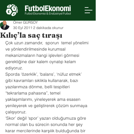
Ömer GÜRSOY
30 Eyl 2011
2 dakikada okunur
Kılıç’la saç tıraşı
Çok uzun zamandır,  sporun  temel yönelimi 
ve yönlendirilmesinde kurumsal 
mekanizmaların hangi işlevleri görmesi 
gerektiğine dair kalem oynatıp kelam 
ediyoruz.
Sporda ‘özerklik’, ‘balans’, ‘nüfuz etmek’ 
gibi kavramları sıklıkla kullanarak, bazı 
yazılarımıza dönme, belli tespitleri 
“tekrarlama pahasına”, temel 
yaklaşımlarımı, yineleyerek ama esasen 
yenileyerek ve geliştirerek çözüm sunmaya 
çalışıyoruz.
‘Skor’ değil ‘spor’ yazarı olduğumuza göre 
normal olan bu sürecin sonunda her şey 
karar mercilerinde karşılık bulduğunda bir 