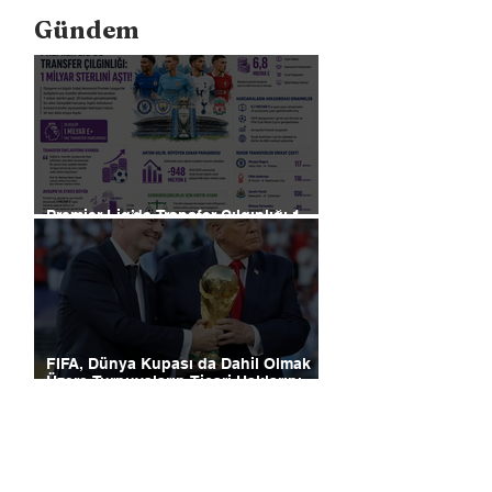
Gündem
Premier Lig’de Transfer Çılgınlığı 1
Milyar Sterlin'i Aştı
FIFA, Dünya Kupası da Dahil Olmak
Üzere Turnuvaların Ticari Haklarını
Özel Yatırımcılara Satacağını Açıkladı!