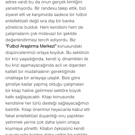
adres vardı bu da onun gerçek kimliğini 
yansıtmıyordu. Bir randevu talep ettik, bizi 
ziyaret etti ve karşımızda sadece bir futbol 
entellektüeli değil sıra dışı bir banka 
yöneticisi bulduk. Hem kendisini hem de 
çalışmalarını çok mütevazi bir şekilde 
değerlendirmeyi tercih ediyordu. Biz 
“Futbol Araştırma Merkezi”
 konusundaki 
düşüncelerimizi ortaya koyduk. Bu sektörün 
bir kriz yaşadığında, kendi iç dinamikleri ile 
bu krizi aşamayacağında acil ve dışardan 
kaliteli bir müdahalenin gerektiğinde 
ortaklaşa bir anlayışa ulaştık. Bize göre 
şimdiye kadar yapmış olduğu çalışmaları 
bir kitap haline getirmesi sektöre büyük 
katkı sağlayacaktı. Kitap konusunda 
kendisine her türlü desteği sağlayacağımızı 
belirttik. Kitap önerimizi heyecanla kabul etti 
fakat entellektüel duyarlılığı onu yaptıkları 
yetinmek yerine çok daha iyisini ortaya 
koymaya yöneltti. Kitabın öyküsünü kendi 
sunumunda bizden daha yetkin bir şekilde 