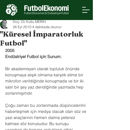
Doç. Dr. Kutlu MERİH
26 Eyl 2010
4 dakikada okunur
"Küresel İmparatorluk
Futbol"
2005
Endüstriyel Futbol için Sunum:
Bir akademisyen olarak topluluk önünde 
konuşmaya alışık olmama karşılık elime bir 
mikrofon verildiğinde konuşmada ve bir iki 
satır bir şey yaz dendiğinde yazmada hep 
zorlanmışımdır.
Çoğu zaman bu zorlanmada düşüncelerimi 
haberleşmek için medya olacak olan söz ve 
yazı araçlarının hemen daima yetersiz 
kalması söz konusudur. Bu sunuşu 
yazarken de benzer zorlukların etkisi 