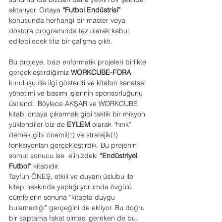
aktarıyor. Ortaya 
“Futbol Endüstrisi”
konusunda herhangi bir master veya 
doktora programında tez olarak kabul 
edilebilecek titiz bir çalışma çıktı. 
Bu projeye, bazı enformatik projeleri birlikte 
gerçekleştirdiğimiz 
WORKCUBE-FORA  
kuruluşu da ilgi gösterdi ve kitabın sanatsal 
yönetimi ve basımı işlerinin sponsorluğunu 
üstlendi. Böylece AKŞAR ve WORKCUBE 
kitabı ortaya çıkarmak gibi taktik bir misyon 
yüklendiler biz de 
EYLEM
 olarak “hınk” 
demek gibi önemli(!) ve stratejik(!) 
fonksiyonları gerçekleştirdik. Bu projenin 
somut sonucu ise  elinizdeki 
“Endüstriyel 
Futbol“ 
kitabıdır.
Tayfun ÖNEŞ, etkili ve duyarlı üslubu ile 
kitap hakkında yaptığı yorumda övgülü 
cümlelerin sonuna “kitapta duygu 
bulamadığı” gerçeğini de ekliyor. Bu doğru 
bir saptama fakat olması gereken de bu. 