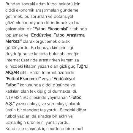
Bundan sonraki adım futbol sektörü için 
ciddi ekonomik araştırmaları gündeme 
getirmek, bu sorunları ve potansiyel 
çözümleri medyada dillendirmek ve bu 
çalışmaları bir 
“Futbol Ekonomisi” 
kitabında 
toplamak ve “
Endüstriyel Futbol Araştırma 
Merkezi”
 olarak örgütlemek olarak 
görülüyordu. Bu konuya kimlerin ilgi 
duyduğunu ve katkıda bulunabileceğini 
Internet üzerinde araştırırken karşımıza 
elinizdeki kitabın yazarı olan gizli güç 
Tuğrul 
AKŞAR 
çıktı. Bütün Internet üzerinde 
“Futbol Ekonomisi”
 veya “
Endüstriyel 
Futbol”
 konusunda ciddi düşünce ve 
katkıları olan tek kişi gibi durmakta idi. 
NTVMSNBC sitesinde yayınlanan 
“Futbol 
A.Ş.”
 yazısı anlayış ve yorumlayış olarak 
üstün bir standart taşıyordu. Sitedeki diğer 
futbol yazıları da sıradışı bir aklın ve 
uzmanlığın ürünlerini yansıtıyordu. 
Kendisine ulaşmak için sadece bir e-mail 