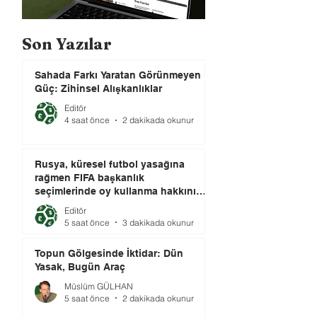
Son Yazılar
Sahada Farkı Yaratan Görünmeyen
Güç: Zihinsel Alışkanlıklar
Editör
4 saat önce
2 dakikada okunur
Rusya, küresel futbol yasağına
rağmen FIFA başkanlık
seçimlerinde oy kullanma hakkını
elinde tutuyor.
Editör
5 saat önce
3 dakikada okunur
Topun Gölgesinde İktidar: Dün
Yasak, Bugün Araç
Müslüm GÜLHAN
5 saat önce
2 dakikada okunur