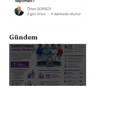
Yapılmalı?
Ömer GÜRSOY
3 gün önce
4 dakikada okunur
Gündem
Premier Lig’de Transfer Çılgınlığı 1
Milyar Sterlin'i Aştı
FIFA, Dünya Kupası da Dahil Olmak
Üzere Turnuvaların Ticari Haklarını