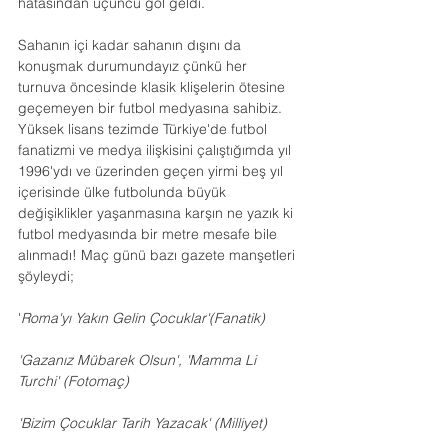
hatasından üçüncü gol geldi.
Sahanın içi kadar sahanın dışını da 
konuşmak durumundayız çünkü her 
turnuva öncesinde klasik klişelerin ötesine 
geçemeyen bir futbol medyasına sahibiz. 
Yüksek lisans tezimde Türkiye'de futbol 
fanatizmi ve medya ilişkisini çalıştığımda yıl 
1996'ydı ve üzerinden geçen yirmi beş yıl 
içerisinde ülke futbolunda büyük 
değişiklikler yaşanmasına karşın ne yazık ki 
futbol medyasında bir metre mesafe bile 
alınmadı! Maç günü bazı gazete manşetleri 
şöyleydi;
'
Roma'yı Yakın Gelin Çocuklar'(Fanatik)
'Gazanız Mübarek Olsun', 'Mamma Li 
Turchi' (Fotomaç)
'Bizim Çocuklar Tarih Yazacak' (Milliyet)