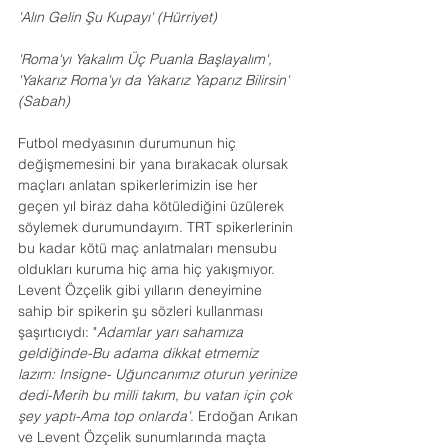
'Alın Gelin Şu Kupayı' (Hürriyet)
'Roma'yı Yakalım Üç Puanla Başlayalım', 
'Yakarız Roma'yı da Yakarız Yaparız Bilirsin' 
(Sabah)
Futbol medyasının durumunun hiç 
değişmemesini bir yana bırakacak olursak 
maçları anlatan spikerlerimizin ise her 
geçen yıl biraz daha kötülediğini üzülerek 
söylemek durumundayım. TRT spikerlerinin 
bu kadar kötü maç anlatmaları mensubu 
oldukları kuruma hiç ama hiç yakışmıyor. 
Levent Özçelik gibi yılların deneyimine 
sahip bir spikerin şu sözleri kullanması 
şaşırtıcıydı: "
Adamlar yarı sahamıza 
geldiğinde-Bu adama dikkat etmemiz 
lazım: Insigne- Uğuncanımız oturun yerinize 
dedi-Merih bu milli takım, bu vatan için çok 
şey yaptı-Ama top onlarda'
. Erdoğan Arıkan 
ve Levent Özçelik sunumlarında maçta 