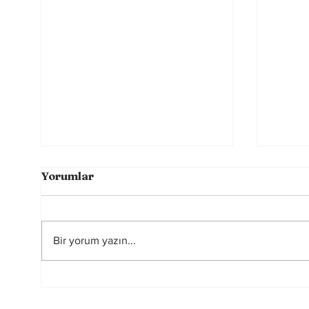
Yorumlar
Bir yorum yazın...
Premier Lig’de
FIFA,
Transfer Çılgınlığı 1
Dahi