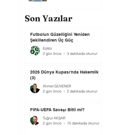
Son Yazılar
Futbolun Güzelliğini Yeniden
Şekillendiren Üç Güç
Editör
2 gün önce
3 dakikada okunur
2026 Dünya Kupası'nda Hakemlik
(3)
Ahmet GÜVENER
2 gün önce
2 dakikada okunur
FIFA-UEFA Savaşı Bitti mi?
Tuğrul AKŞAR
2 gün önce
10 dakikada okunur