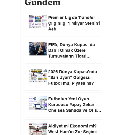
Gündem
Premier Lig’de Transfer
Çılgınlığı 1 Milyar Sterlin'i
Aştı
FIFA, Dünya Kupası da
Dahil Olmak Üzere
Turnuvaların Ticari
Haklarını Özel Yatırımcılara
Satacağını Açıkladı!
2026 Dünya Kupası’nda
“Sarı Uyarı” Gölgesi:
Futbol mu, Piyasa mı?
Futbolun Yeni Oyun
Kurucusu Yapay Zekâ:
Chelsea Sahada ve Ofiste
Devrim Peşinde
Aidiyet mi Ekonomi mi?
West Ham’ın Zor Seçimi