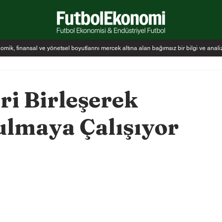
k, finansal ve yönetsel boyutlarını mercek altına alan bağımsız bir bilgi ve anal
ri Birleşerek
ulmaya Çalışıyor