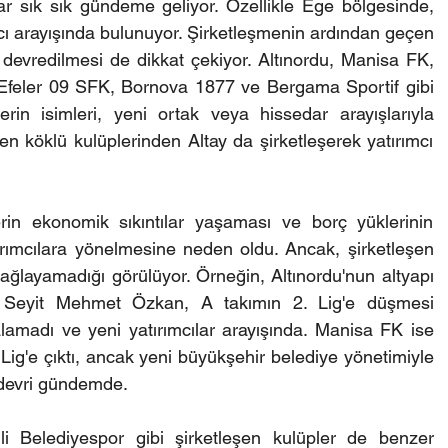
lar sık sık gündeme geliyor. Özellikle Ege bölgesinde, 
cı arayışında bulunuyor. Şirketleşmenin ardından geçen 
devredilmesi de dikkat çekiyor. Altınordu, Manisa FK, 
 Efeler 09 SFK, Bornova 1877 ve Bergama Sportif gibi 
rin isimleri, yeni ortak veya hissedar arayışlarıyla 
 en köklü kulüplerinden Altay da şirketleşerek yatırımcı 
in ekonomik sıkıntılar yaşaması ve borç yüklerinin 
rımcılara yönelmesine neden oldu. Ancak, şirketleşen 
sağlayamadığı görülüyor. Örneğin, Altınordu'nun altyapı 
ı Seyit Mehmet Özkan, A takımın 2. Lig'e düşmesi 
lamadı ve yeni yatırımcılar arayışında. Manisa FK ise 
. Lig'e çıktı, ancak yeni büyükşehir belediye yönetimiyle 
devri gündemde.
 Belediyespor gibi şirketleşen kulüpler de benzer 