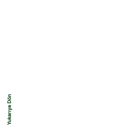
Milyar Sterlin'i Aştı
Turnu
Hakla
Yatır
Satac
Tüm Haberler
Ekonomi
Mali
Tüm Yazılar
Yönetim ve Strateji
Kriz
Hukuk
Davranış ve Toplum
Yukarıya Dön
Pazarlama ve Marka
Teknoloji