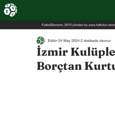
FutbolEkonomi, 2010 yılından bu yana futbolun ekonomi
Editör
24 May 2024
2 dakikada okunur
İzmir Kulüple
Borçtan Kurt