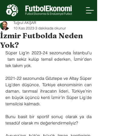
Tuğrul AKŞAR
10 Kas 2023
3 dakikada okunur
İzmir Futbolda Neden
Yok?
Süper Lig’in 2023-24 sezonunda İstanbul’u 
 tam sekiz kulüp temsil ederken, İzmir’den 
tek takım yok.
2021-22 sezonunda Göztepe ve Altay Süper 
Lig’den düşünce, Türkiye ekonomisinin can 
damarı, tarımsal ihracatın lideri, Türkiye’nin 
en büyük üçüncü kenti İzmir’in Süper Lig’de 
temsilcisi kalmadı.
Bunu basit bir sportif sonuç olarak ya da 
tesadüf olarak mı değerlendirmeliyiz?
Avrupa’nın bütün büyük liman kentlerinin, 