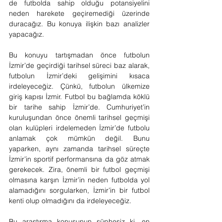
de futbolda sahip olduğu potansiyelini 
neden harekete geçiremediği üzerinde 
duracağız. Bu konuya ilişkin bazı analizler 
yapacağız.
Bu konuyu tartışmadan önce futbolun 
İzmir’de geçirdiği tarihsel süreci baz alarak, 
futbolun İzmir’deki gelişimini kısaca 
irdeleyeceğiz. Çünkü, futbolun ülkemize 
giriş kapısı İzmir. Futbol bu bağlamda köklü 
bir tarihe sahip İzmir’de. Cumhuriyet’in 
kuruluşundan önce önemli tarihsel geçmişi 
olan kulüpleri irdelemeden İzmir’de futbolu 
anlamak çok mümkün değil. Bunu 
yaparken, aynı zamanda tarihsel süreçte 
İzmir’in sportif performansına da göz atmak 
gerekecek. Zira, önemli bir futbol geçmişi 
olmasına karşın İzmir’in neden futbolda yol 
alamadığını sorgularken, İzmir’in bir futbol 
kenti olup olmadığını da irdeleyeceğiz.
Bu araştırma konusunun şüphesiz ki, en 