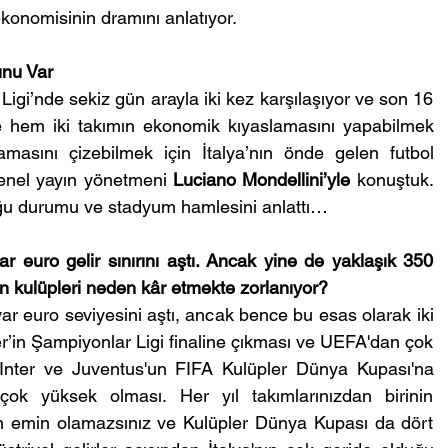
ekonomisinin dramını anlatıyor.
unu Var
gi’nde sekiz gün arayla iki kez karşılaşıyor ve son 16 
le hem iki takımın ekonomik kıyaslamasını yapabilmek 
asını çizebilmek için İtalya’nın önde gelen futbol 
genel yayın yönetmeni 
Luciano Mondellini’yle
 konuştuk. 
uğu durumu ve stadyum hamlesini anlattı…
 euro gelir sınırını aştı. Ancak yine de yaklaşık 350 
yan kulüpleri neden kâr etmekte zorlanıyor?
yar euro seviyesini aştı, ancak bence bu esas olarak iki 
er’in Şampiyonlar Ligi finaline çıkması ve UEFA'dan çok 
e Inter ve Juventus'un FIFA Kulüpler Dünya Kupası'na 
çok yüksek olması. Her yıl takımlarınızdan birinin 
an emin olamazsınız ve Kulüpler Dünya Kupası da dört 