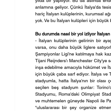
yılda bir yapılıyor. Bu da aslında endü
anlamına geliyor. Çünkü İtalya'da tes
hariç İtalyan kulüplerinin, kurumsal a
yok. Ve bu İtalyan kulüpleri için büyük 
Bu durumda nasıl bir yol izliyor İtalyan
- İtalyan kulüplerinin gelirinin bir aya
varsa, onu daha büyük liglere satıyorl
Şampiyonlar Ligi'ne katılmaya hak ka
Tijani Reijnders'ı Manchester City'ye 
inşa edebilme amacıyla hükümet ve İt
için büyük çaba sarf ediyor. İtalya ve T
stadyumla, hatta İtalya'nın bir olası 
seçilen beş stadyum şunlar: Torino'
Stadyumu, Roma'daki Olimpiyat Stady
ve muhtemelen güneyde Napoli ile Pale
“uluslararası bir şey organize etmem