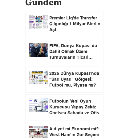
Gündem
Premier Lig’de Transfer
Çılgınlığı 1 Milyar Sterlin'i
Aştı
FIFA, Dünya Kupası da
Dahil Olmak Üzere
Turnuvaların Ticari
Haklarını Özel Yatırımcılara
Satacağını Açıkladı!
2026 Dünya Kupası’nda
“Sarı Uyarı” Gölgesi:
Futbol mu, Piyasa mı?
Futbolun Yeni Oyun
Kurucusu Yapay Zekâ:
Chelsea Sahada ve Ofiste
Devrim Peşinde
Aidiyet mi Ekonomi mi?
West Ham’ın Zor Seçimi