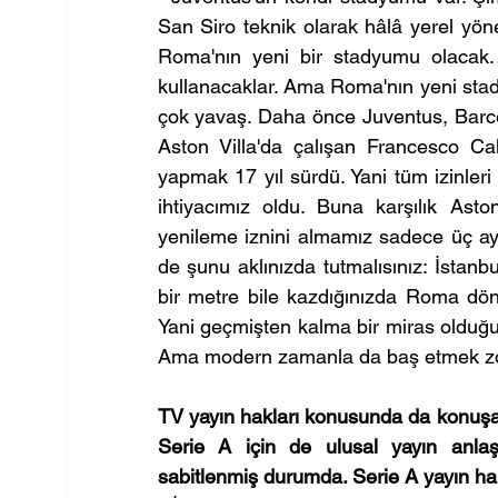
San Siro teknik olarak hâlâ yerel yöne
Roma'nın yeni bir stadyumu olacak
kullanacaklar. Ama Roma'nın yeni stad
çok yavaş. Daha önce Juventus, Barce
Aston Villa'da çalışan Francesco Ca
yapmak 17 yıl sürdü. Yani tüm izinleri
ihtiyacımız oldu. Buna karşılık Aston
yenileme iznini almamız sadece üç ayımı
de şunu aklınızda tutmalısınız: İstanb
bir metre bile kazdığınızda Roma dön
Yani geçmişten kalma bir miras olduğu i
Ama modern zamanla da baş etmek 
TV yayın hakları konusunda da konuşal
Serie A için de ulusal yayın anla
sabitlenmiş durumda. Serie A yayın ha