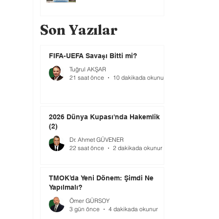
Son Yazılar
FIFA-UEFA Savaşı Bitti mi?
Tuğrul AKŞAR
21 saat önce
10 dakikada okunur
2026 Dünya Kupası'nda Hakemlik
(2)
Dr. Ahmet GÜVENER
22 saat önce
2 dakikada okunur
TMOK’da Yeni Dönem: Şimdi Ne
Yapılmalı?
Ömer GÜRSOY
3 gün önce
4 dakikada okunur