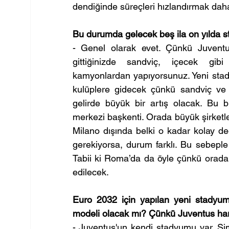
dendiğinde süreçleri hızlandırmak daha
Bu durumda gelecek beş ila on yılda s
- Genel olarak evet. Çünkü Juventu
gittiğinizde sandviç, içecek gibi 
kamyonlardan yapıyorsunuz. Yeni stady
kulüplere gidecek çünkü sandviç ve 
gelirde büyük bir artış olacak. Bu b
merkezi başkenti. Orada büyük şirketle
Milano dışında belki o kadar kolay de
gerekiyorsa, durum farklı. Bu sebeple
Tabii ki Roma’da da öyle çünkü orada ç
edilecek.
Euro 2032 için yapılan yeni stadyuml
modeli olacak mı? Çünkü Juventus hariç
- Juventus'un kendi stadyumu var. Şimd