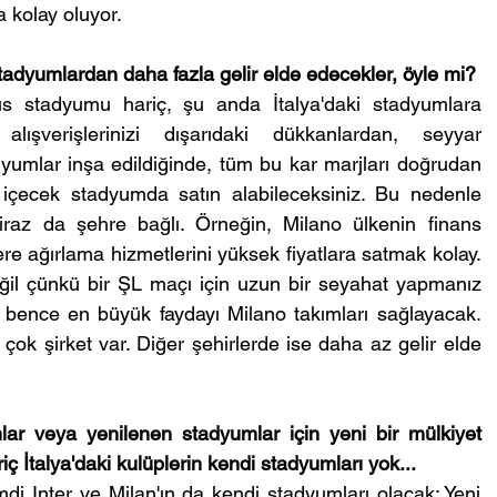
 kolay oluyor.
tadyumlardan daha fazla gelir elde edecekler, öyle mi?
s stadyumu hariç, şu anda İtalya'daki stadyumlara 
alışverişlerinizi dışarıdaki dükkanlardan, seyyar 
umlar inşa edildiğinde, tüm bu kar marjları doğrudan 
içecek stadyumda satın alabileceksiniz. Bu nedenle 
iraz da şehre bağlı. Örneğin, Milano ülkenin finans 
re ağırlama hizmetlerini yüksek fiyatlara satmak kolay. 
ğil çünkü bir ŞL maçı için uzun bir seyahat yapmanız 
 bence en büyük faydayı Milano takımları sağlayacak. 
ok şirket var. Diğer şehirlerde ise daha az gelir elde 
ar veya yenilenen stadyumlar için yeni bir mülkiyet 
 İtalya'daki kulüplerin kendi stadyumları yok...
i Inter ve Milan'ın da kendi stadyumları olacak: Yeni 