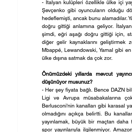
- İtalyan kulüpleri özellikle ülke içi y
Şevçenko gibi oyuncuların olduğu dön
hedeflemişti, ancak bunu alamadılar. Ya
doğru gittiği anlamına geliyor. İtalya
şimdi, eğri aşağı doğru gittiği için, 
diğer gelir kaynaklarını geliştirmek 
Mbappé, Lewandowski, Yamal gibi en 
ülke dışına satmak da çok zor.
Önümüzdeki yıllarda mevcut yayıncı 
düşünüyor musunuz?
- Her şey fiyata bağlı. Bence DAZN bi
Ligi ve Avrupa müsabakalarına çok
Berlusconi'nin kanalları gibi karasal y
olmadığını açıkça belirtti. Bu kanall
yayınlamak, büyük bir maçtan daha faz
spor yayınlarıyla ilgilenmiyor. Amaz