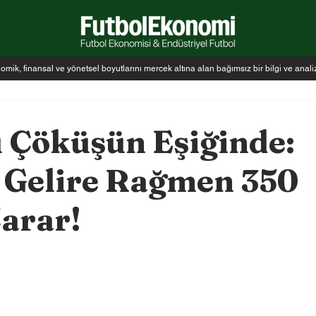
k, finansal ve yönetsel boyutlarını mercek altına alan bağımsız bir bilgi ve anal
u Çöküşün Eşiğinde:
 Gelire Rağmen 350
arar!