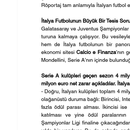
Röportaj tam anlamıyla İtalyan futbol 
İtalya Futbolunun Büyük Bir Tesis Sor
Galatasaray ve Juventus Şampiyonlar Li
turuna kalmaya çalışıyor. Bu vesiley
hem de İtalya futbolunun bir panoram
ekonomi sitesi 
Calcio e Finanza
’nın 
Mondellini, Serie A’nın içinde bulund
Serie A kulüpleri geçen sezon 4 milyar
milyon euro net zarar açıkladılar. İtal
- Doğru, İtalyan kulüpleri toplam 4 mil
olağanüstü duruma bağlı: Birincisi, Int
fazla ödül parası alması. İkincisi is
katılması ve yine ödül paralarının 
Şampiyonlar Ligi finaline çıkacağınd