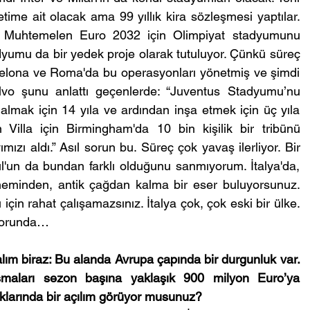
time ait olacak ama 99 yıllık kira sözleşmesi yaptılar. 
. Muhtemelen Euro 2032 için Olimpiyat stadyumunu 
yumu da bir yedek proje olarak tutuluyor. Çünkü süreç 
lona ve Roma'da bu operasyonları yönetmiş ve şimdi 
lvo şunu anlattı geçenlerde: “Juventus Stadyumu’nu 
 almak için 14 yıla ve ardından inşa etmek için üç yıla 
 Villa için Birmingham'da 10 bin kişilik bir tribünü 
zı aldı.” Asıl sorun bu. Süreç çok yavaş ilerliyor. Bir 
ul'un da bundan farklı olduğunu sanmıyorum. İtalya'da, 
eminden, antik çağdan kalma bir eser buluyorsunuz. 
çin rahat çalışamazsınız. İtalya çok, çok eski bir ülke. 
zorunda…
ım biraz: Bu alanda Avrupa çapında bir durgunluk var. 
şmaları sezon başına yaklaşık 900 milyon Euro’ya 
klarında bir açılım görüyor musunuz?