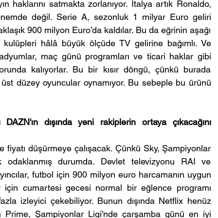
ayın haklarını satmakta zorlanıyor. İtalya artık Ronaldo, 
emde değil. Serie A, sezonluk 1 milyar Euro geliri 
klaşık 900 milyon Euro’da kaldılar. Bu da eğrinin aşağı 
n kulüpleri hâlâ büyük ölçüde TV gelirine bağımlı. Ve 
stadyumlar, maç günü programları ve ticari haklar gibi 
zorunda kalıyorlar. Bu bir kısır döngü, çünkü burada 
üst düzey oyuncular oynamıyor. Bu sebeple bu ürünü 
DAZN'ın dışında yeni rakiplerin ortaya çıkacağını 
le fiyatı düşürmeye çalışacak. Çünkü Sky, Şampiyonlar 
 odaklanmış durumda. Devlet televizyonu RAI ve 
ayıncılar, futbol için 900 milyon euro harcamanın uygun 
ar için cumartesi gecesi normal bir eğlence programı 
la izleyici çekebiliyor. Bunun dışında Netflix henüz 
on Prime, Şampiyonlar Ligi'nde çarşamba günü en iyi 