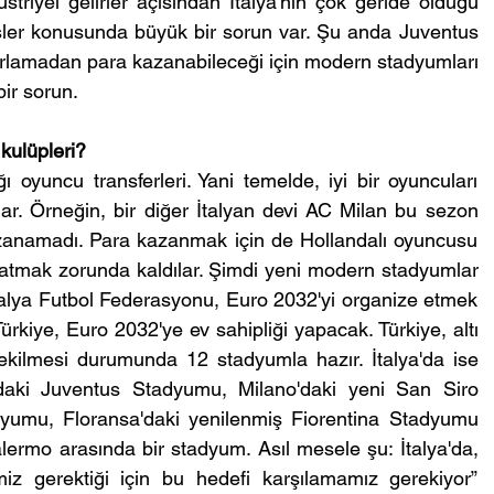
striyel gelirler açısından İtalya'nın çok geride olduğu 
isler konusunda büyük bir sorun var. Şu anda Juventus 
ğırlamadan para kazanabileceği için modern stadyumları 
bir sorun.
 kulüpleri?
ğı oyuncu transferleri. Yani temelde, iyi bir oyuncuları 
ar. Örneğin, bir diğer İtalyan devi AC Milan bu sezon 
zanamadı. Para kazanmak için de Hollandalı oyuncusu 
satmak zorunda kaldılar. Şimdi yeni modern stadyumlar 
alya Futbol Federasyonu, Euro 2032'yi organize etmek 
ürkiye, Euro 2032'ye ev sahipliği yapacak. Türkiye, altı 
çekilmesi durumunda 12 stadyumla hazır. İtalya'da ise 
daki Juventus Stadyumu, Milano'daki yeni San Siro 
umu, Floransa'daki yenilenmiş Fiorentina Stadyumu 
rmo arasında bir stadyum. Asıl mesele şu: İtalya'da, 
iz gerektiği için bu hedefi karşılamamız gerekiyor” 