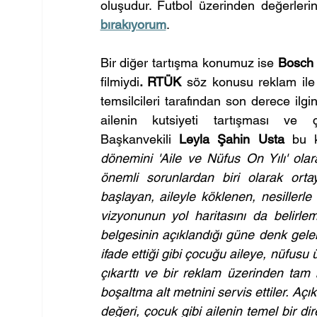
oluşudur. Futbol üzerinden değerlerin
bırakıyorum
.
Bir diğer tartışma konumuz ise 
Bosch
filmiydi
. RTÜK
 söz konusu reklam ile i
temsilcileri tarafından son derece ilgin
ailenin kutsiyeti tartışması ve
Başkanvekili 
Leyla Şahin Usta
 bu k
dönemini 'Aile ve Nüfus On Yılı' ola
önemli sorunlardan biri olarak ort
başlayan, aileyle köklenen, nesillerle
vizyonunun yol haritasını da belirle
belgesinin açıklandığı güne denk gel
ifade ettiği gibi çocuğu aileye, nüfusu ü
çıkarttı ve bir reklam üzerinden tam 
boşaltma alt metnini servis ettiler. Açık
değeri, çocuk gibi ailenin temel bir dir