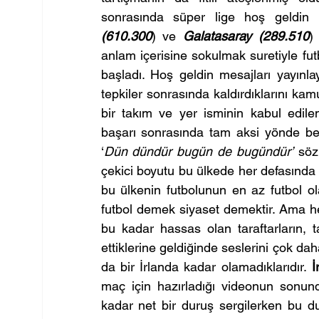
sonrasında süper lige hoş geldin 
(610.300
) ve 
Galatasaray (289.510
)
anlam içerisine sokulmak suretiyle futb
başladı. Hoş geldin mesajları yayınlay
tepkiler sonrasında kaldırdıklarını ka
bir takım ve yer isminin kabul edileme
başarı sonrasında tam aksi yönde be
‘
Dün dündür bugün de bugündür’
 söz
çekici boyutu bu ülkede her defasında f
bu ülkenin futbolunun en az futbol o
futbol demek siyaset demektir. Ama he
bu kadar hassas olan taraftarların, t
ettiklerine geldiğinde seslerini çok dah
da bir İrlanda kadar olamadıklarıdır. 
İ
maç için hazırladığı videonun sonun
kadar net bir duruş sergilerken bu d