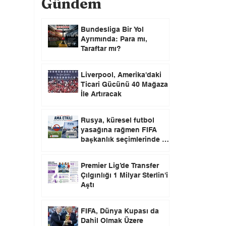
Gündem
Bundesliga Bir Yol
Ayrımında: Para mı,
Taraftar mı?
Liverpool, Amerika'daki
Ticari Gücünü 40 Mağaza
İle Artıracak
Rusya, küresel futbol
yasağına rağmen FIFA
başkanlık seçimlerinde oy
kullanma hakkını elinde
tutuyor.
Premier Lig’de Transfer
Çılgınlığı 1 Milyar Sterlin'i
Aştı
FIFA, Dünya Kupası da
Dahil Olmak Üzere