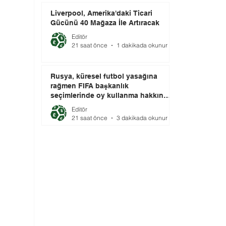
Liverpool, Amerika'daki Ticari
Gücünü 40 Mağaza İle Artıracak
Editör
21 saat önce
1 dakikada okunur
Rusya, küresel futbol yasağına
rağmen FIFA başkanlık
seçimlerinde oy kullanma hakkını
elinde tutuyor.
Editör
21 saat önce
3 dakikada okunur