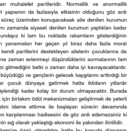
 muhalefet partileridir. Normallik ve anormallik 
 yapısının da fazlasıyla etkisinin olduğunu göz ardı 
bir süreç üzerinden konuşacaksak aile denilen kurumun 
ı zamanda siyaset denilen kurumun yaptıkları kadar 
ndayız ki tam bu noktada rakamların gösterdiğinin 
n yansımaları her geçen yıl biraz daha fazla moral 
 kendi partilerini destekleyen ailelerin çocuklarına da 
e ne zaman evlenmeyi düşündüklerini sormalarının tam 
ibi gitmediğini belki o zaman daha iyi kavrayacaklardır. 
büyüdüğü ve gençlerin gelecek kaygılarını arttırdığı bir 
r çocuk dünyaya getirmek hatta iktidarın yıllardır 
ylendiği kadar kolay bir durum olmayacaktır. Burada 
 için birtakım ödül mekanizmaları geliştirmek de yeterli 
tını idame ettirme ile başlayan sürecin devamında 
ın karşılanması hadisesini de göz ardı edemezsiniz ki 
n sığ olarak yaklaştığı ekonomi ile yakından ilintilidir.
ülkemize özgü olmadığını hatta bu konuda dünyanın 