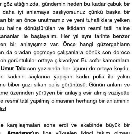
bir göz attığınızda, gündemin neden bu kadar çabuk bir 
 daha iyi anlamaya başlıyorsunuz çünkü başka bir 
arı bir an önce unutmamız ve yeni tuhaflıklara yelken 
 haline dönüştürülen ve iktidarın resmî tatil haline 
nanlar ile başlayalım. Her yıl aynı tarihte benzer 
en bir anlayışımız var. Önce hangi güzergahların 
dan da oradan geçmeye çalışanlara dönük son derece 
en görüntülüler ortaya çıkıveriyor. Bu sefer kameralara 
 
Umur Talu
 son yazısında her üçünü de ortaya koydu. 
n kadının saçlarına yapışan kadın polis ile yakın 
e biber gazı sıkan polis görüntüsü. Günün anlam ve 
 etme üzerinden yürüyen bir anlayış esir almış vaziyette 
resmî tatil yapılmış olmasının herhangi bir anlamının 
iz!
e karşılaşmaları sona erdi ve akabinde büyük bir 
u. 
Amedspor
’un lige yükselen ikinci takım olması 