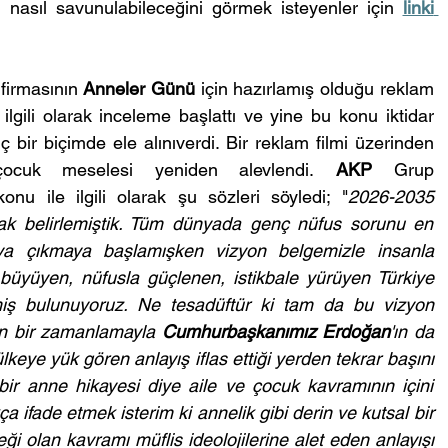
 nasıl savunulabileceğini görmek isteyenler için 
linki 
 
firmasının 
Anneler Günü
 için hazırlamış olduğu reklam 
lgili olarak inceleme başlattı ve yine bu konu iktidar 
ç bir biçimde ele alınıverdi. Bir reklam filmi üzerinden 
 çocuk meselesi yeniden alevlendi. 
AKP
 Grup 
onu ile ilgili olarak şu sözleri söyledi; "
2026-2035 
rak belirlemiştik. Tüm dünyada genç nüfus sorunu en 
aya çıkmaya başlamışken vizyon belgemizle insanla 
 büyüyen, nüfusla güçlenen, istikbale yürüyen Türkiye 
miş bulunuyoruz. Ne tesadüftür ki tam da bu vizyon 
en bir zamanlamayla 
Cumhurbaşkanımız Erdoğan
'ın da 
lkeye yük gören anlayış iflas ettiği yerden tekrar başını 
bir anne hikayesi diye aile ve çocuk kavramının içini 
ça ifade etmek isterim ki annelik gibi derin ve kutsal bir 
eği olan kavramı müflis ideolojilerine alet eden anlayışı 