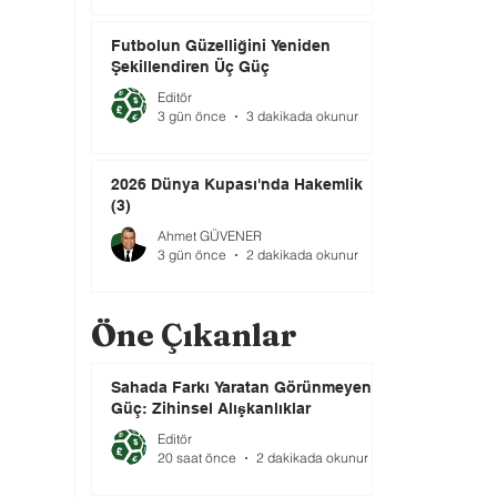
Futbolun Güzelliğini Yeniden
Şekillendiren Üç Güç
Editör
3 gün önce
3 dakikada okunur
2026 Dünya Kupası'nda Hakemlik
(3)
Ahmet GÜVENER
3 gün önce
2 dakikada okunur
Öne Çıkanlar
Sahada Farkı Yaratan Görünmeyen
Güç: Zihinsel Alışkanlıklar
Editör
20 saat önce
2 dakikada okunur