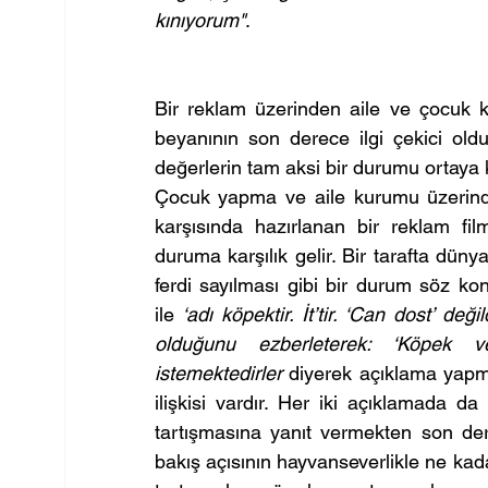
kınıyorum"
.
Bir reklam üzerinden aile ve çocuk ka
beyanının son derece ilgi çekici ol
değerlerin tam aksi bir durumu ortay
Çocuk yapma ve aile kurumu üzerind
karşısında hazırlanan bir reklam fi
duruma karşılık gelir. Bir tarafta dün
ferdi sayılması gibi bir durum söz konus
ile 
‘adı köpektir. İt’tir. ‘Can dost’ değ
olduğunu ezberleterek: ‘Köpek ve
istemektedirler
 diyerek açıklama yapm
ilişkisi vardır. Her iki açıklamada 
tartışmasına yanıt vermekten son der
bakış açısının hayvanseverlikle ne kadar 