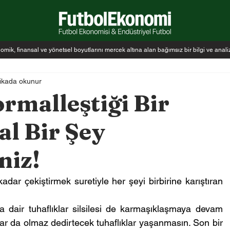
k, finansal ve yönetsel boyutlarını mercek altına alan bağımsız bir bilgi ve anal
ikada okunur
rmalleştiği Bir
l Bir Şey
niz!
ar çekiştirmek suretiyle her şeyi birbirine karıştıran 
ıza dair tuhaflıklar silsilesi de karmaşıklaşmaya devam 
r da olmaz dedirtecek tuhaflıklar yaşanmasın. Son bir 