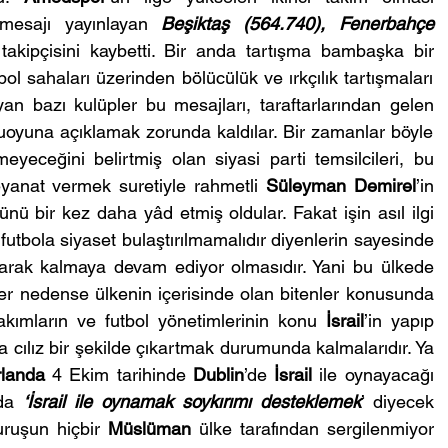
mesajı yayınlayan 
Beşiktaş (564.740), Fenerbahçe 
 takipçisini kaybetti. Bir anda tartışma bambaşka bir 
ol sahaları üzerinden bölücülük ve ırkçılık tartışmaları 
an bazı kulüpler bu mesajları, taraftarlarından gelen 
muoyuna açıklamak zorunda kaldılar. Bir zamanlar böyle 
yeceğini belirtmiş olan siyasi parti temsilcileri, bu 
yanat vermek suretiyle rahmetli 
Süleyman Demirel
’in 
ünü bir kez daha yâd etmiş oldular. Fakat işin asıl ilgi 
utbola siyaset bulaştırılmamalıdır diyenlerin sayesinde 
larak kalmaya devam ediyor olmasıdır. Yani bu ülkede 
r nedense ülkenin içerisinde olan bitenler konusunda 
akımların ve futbol yönetimlerinin konu 
İsrail
’in yapıp 
a cılız bir şekilde çıkartmak durumunda kalmalarıdır. Ya 
rlanda
 4 Ekim tarihinde 
Dublin
’de 
İsrail
 ile oynayacağı 
da 
‘İsrail ile oynamak soykırımı desteklemek
’ diyecek 
uruşun hiçbir 
Müslüman 
ülke tarafından sergilenmiyor 