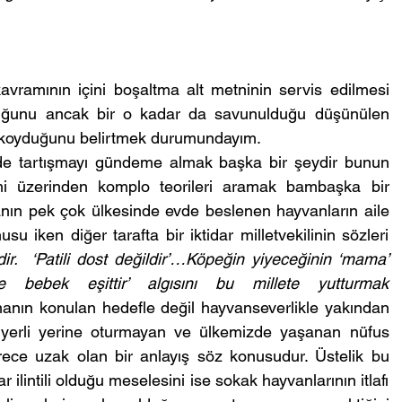
vramının içini boşaltma alt metninin servis edilmesi 
duğunu ancak bir o kadar da savunulduğu düşünülen 
a koyduğunu belirtmek durumundayım.
e tartışmayı gündeme almak başka bir şeydir bunun 
lmi üzerinden komplo teorileri aramak bambaşka bir 
yanın pek çok ülkesinde evde beslenen hayvanların aile 
u iken diğer tarafta bir iktidar milletvekilinin sözleri 
ildir.  ‘Patili dost değildir’…Köpeğin yiyeceğinin ‘mama’ 
 bebek eşittir’ algısını bu millete yutturmak 
anın konulan hedefle değil hayvanseverlikle yakından 
da yerli yerine oturmayan ve ülkemizde yaşanan nüfus 
ece uzak olan bir anlayış söz konusudur. Üstelik bu 
ilintili olduğu meselesini ise sokak hayvanlarının itlafı 