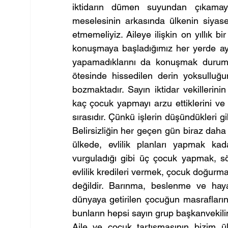
iktidarın dümen suyundan çıkamayan
meselesinin arkasında ülkenin siyaset
etmemeliyiz. Aileye ilişkin on yıllık 
konuşmaya başladığımız her yerde ayn
yapamadıklarını da konuşmak durumu
ötesinde hissedilen derin yoksulluğu
bozmaktadır. Sayın iktidar vekillerinin
kaç çocuk yapmayı arzu ettiklerini v
sırasıdır. Çünkü işlerin düşündükleri g
Belirsizliğin her geçen gün biraz daha 
ülkede, evlilik planları yapmak kada
vurguladığı gibi üç çocuk yapmak, sö
evlilik kredileri vermek, çocuk doğurma
değildir. Barınma, beslenme ve haya
dünyaya getirilen çocuğun masrafların
bunların hepsi sayın grup başkanvekilini
Aile ve çocuk tartışmasının bizim 