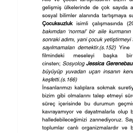
gelişmiş ülkelerinde de çok sayıda ar
sosyal bilimler alanında tartışmaya s
Çocuksuzluk
 isimli çalışmasında (2
bakımdan ‘normal’ bir aile kurmanın il
sonraki adımı, yani çocuk yetiştirmeyi 
sayılmamaları demektir.(s.152) 
Yine 
filmindeki meseleyi başka bi
cinsten; 
Sosyolog 
Jessica Gereneba
büyüyüp yuvadan uçan insanın kendisi
keşfetti.(s.166)
İnsanlarımızı kalıplara sokmak sureti
bizim gibi olmalarını talep etmeyi s
süreç içerisinde bu durumun geçmiş
kavrayamıyor ve dayatmalarla olup bi
halledebileceğimizi zannediyoruz. Sayı
toplumlar canlı organizmalardır ve b