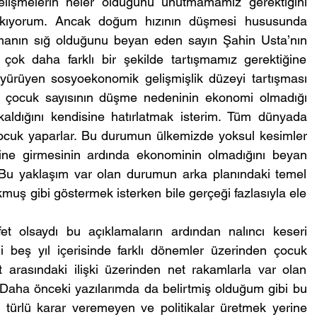
elişmelerin neler olduğunu unutmamamız gerektiğini 
bırakıyorum. Ancak doğum hızının düşmesi hususunda 
anın sığ olduğunu beyan eden sayın Şahin Usta’nın 
ok daha farklı bir şekilde tartışmamız gerektiğine 
ürüyen sosyoekonomik gelişmişlik düzeyi tartışması 
eki çocuk sayısının düşme nedeninin ekonomi olmadığı 
ldığını kendisine hatırlatmak isterim. Tüm dünyada 
çocuk yaparlar. Bu durumun ülkemizde yoksul kesimler 
isine girmesinin ardında ekonominin olmadığını beyan 
  Bu yaklaşım var olan durumun arka planındaki temel 
muş gibi göstermek isterken bile gerçeği fazlasıyla ele 
 olsaydı bu açıklamaların ardından nalıncı keseri 
i beş yıl içerisinde farklı dönemler üzerinden çocuk 
 arasındaki ilişki üzerinden net rakamlarla var olan 
Daha önceki yazılarımda da belirtmiş olduğum gibi bu 
r türlü karar veremeyen ve politikalar üretmek yerine 