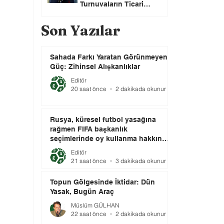
Turnuvaların Ticari
Haklarını Özel Yatırımcılara
Satacağını Açıkladı!
Son Yazılar
Sahada Farkı Yaratan Görünmeyen
Güç: Zihinsel Alışkanlıklar
Editör
20 saat önce
2 dakikada okunur
Rusya, küresel futbol yasağına
rağmen FIFA başkanlık
seçimlerinde oy kullanma hakkını
elinde tutuyor.
Editör
21 saat önce
3 dakikada okunur
Topun Gölgesinde İktidar: Dün
Yasak, Bugün Araç
Müslüm GÜLHAN
22 saat önce
2 dakikada okunur