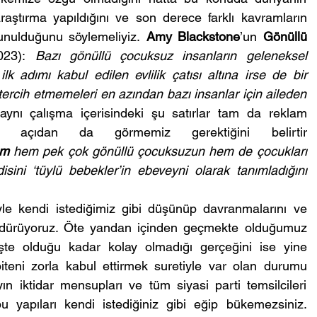
aştırma yapıldığını ve son derece farklı kavramların 
unulduğunu söylemeliyiz. 
Amy Blackstone
’un 
Gönüllü 
023): 
Bazı gönüllü çocuksuz insanların geleneksel 
k adımı kabul edilen evlilik çatısı altına irse de bir 
tercih etmemeleri en azından bazı insanlar için aileden 
aynı çalışma içerisindeki şu satırlar tam da reklam 
r açıdan da görmemiz gerektiğini belirtir 
um
 hem pek çok gönüllü çocuksuzun hem de çocukları 
ni ‘tüylü bebekler’in ebeveyni olarak tanımladığını 
yle kendi istediğimiz gibi düşünüp davranmalarını ve 
ürdürüyoruz. Öte yandan içinden geçmekte olduğumuz 
te olduğu kadar kolay olmadığı gerçeğini ise yine 
teni zorla kabul ettirmek suretiyle var olan durumu 
n iktidar mensupları ve tüm siyasi parti temsilcileri 
u yapıları kendi istediğiniz gibi eğip bükemezsiniz. 