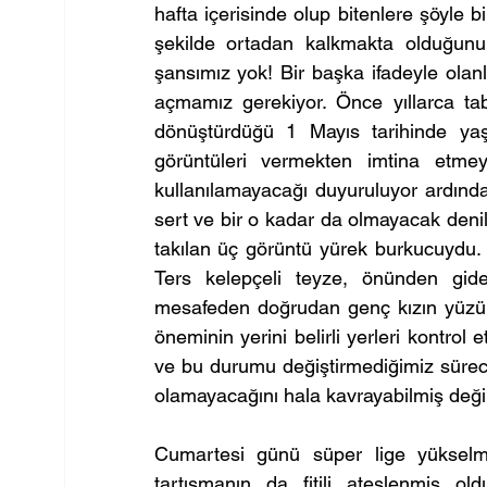
hafta içerisinde olup bitenlere şöyle 
şekilde ortadan kalkmakta olduğunu
şansımız yok! Bir başka ifadeyle olanl
açmamız gerekiyor. Önce yıllarca tabu
dönüştürdüğü 1 Mayıs tarihinde yaşa
görüntüleri vermekten imtina etmey
kullanılamayacağı duyuruluyor ardın
sert ve bir o kadar da olmayacak denil
takılan üç görüntü yürek burkucuydu.
Ters kelepçeli teyze, önünden gide
mesafeden doğrudan genç kızın yüzün
öneminin yerini belirli yerleri kontrol
ve bu durumu değiştirmediğimiz sürece 
olamayacağını hala kavrayabilmiş değil
Cumartesi günü süper lige yükselm
tartışmanın da fitili ateşlenmiş old