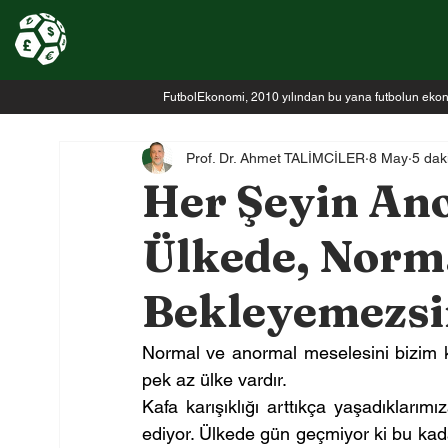
FutbolEkonomi, 2010 yılından bu yana futbolun ekonomi
Prof. Dr. Ahmet TALİMCİLER
8 May
5 dak
Her Şeyin Ano
Ülkede, Norma
Bekleyemezsi
Normal ve anormal meselesini bizim kad
pek az ülke vardır.
Kafa karışıklığı arttıkça yaşadıklarım
ediyor. Ülkede gün geçmiyor ki bu kada