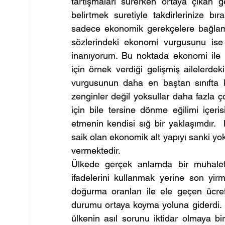
tartışmaları sürerken ortaya çıkan g
belirtmek suretiyle takdirlerinize 
sadece ekonomik gerekçelere bağlam
sözlerindeki ekonomi vurgusunu ise ç
inanıyorum. Bu noktada ekonomi ile y
için örnek verdiği gelişmiş ailelerd
vurgusunun daha en baştan sınıfta ka
zenginler değil yoksullar daha fazla 
için bile tersine dönme eğilimi içer
etmenin kendisi sığ bir yaklaşımdır.
saik olan ekonomik alt yapıyı sanki yok
vermektedir.
Ülkede gerçek anlamda bir muhalefet
ifadelerini kullanmak yerine son yirm
doğurma oranları ile ele geçen ücret
durumu ortaya koyma yoluna giderdi. 
ülkenin asıl sorunu iktidar olmaya bi