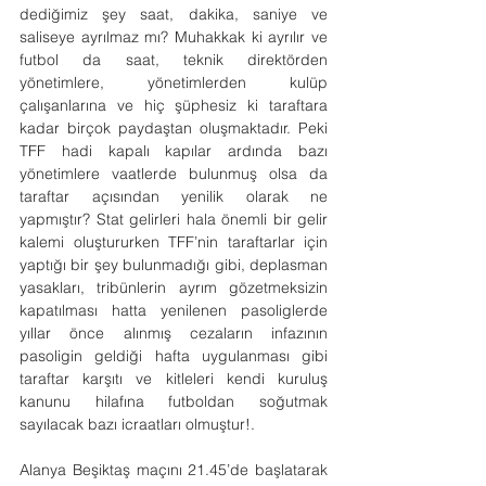
dediğimiz şey saat, dakika, saniye ve 
saliseye ayrılmaz mı? Muhakkak ki ayrılır ve 
futbol da saat, teknik direktörden 
yönetimlere, yönetimlerden kulüp 
çalışanlarına ve hiç şüphesiz ki taraftara 
kadar birçok paydaştan oluşmaktadır. Peki 
TFF hadi kapalı kapılar ardında bazı 
yönetimlere vaatlerde bulunmuş olsa da 
taraftar açısından yenilik olarak ne 
yapmıştır? Stat gelirleri hala önemli bir gelir 
kalemi oluştururken TFF’nin taraftarlar için 
yaptığı bir şey bulunmadığı gibi, deplasman 
yasakları, tribünlerin ayrım gözetmeksizin 
kapatılması hatta yenilenen pasoliglerde 
yıllar önce alınmış cezaların infazının 
pasoligin geldiği hafta uygulanması gibi 
taraftar karşıtı ve kitleleri kendi kuruluş 
kanunu hilafına futboldan soğutmak 
sayılacak bazı icraatları olmuştur!.
Alanya Beşiktaş maçını 21.45’de başlatarak 