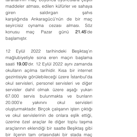
maddeler atması, edilen küfürler ve sahaya 
giren saldırgan şahıs 
karşılığında Ankaragücü’nün de bir maç 
seyircisiz oynama cezası alması. Söz 
konusu maç Pazar günü 
21.45
’de 
başlamıştır.
12 Eylül 2022 tarihindeki Beşiktaş’ın 
mağlubiyetiyle sona eren maçın başlama 
saati 
19.00
’dır. 12 Eylül 2022 aynı zamanda 
okulların açılma tarihidir. Kısa bir internet 
gezintisiyle görülebileceği üzere İstanbul’da 
okul servisleri, personel servisleri ve diğer 
servisler dahil olmak üzere aşağı yukarı 
67.000 servis bulunmakta ve bunların 
20.000’e yakınını okul servisleri 
oluşturmaktadır. Birçok çalışanın işten çıktığı 
ve okul servislerinin de onlara eşlik ettiği, 
üzerine özel araçlar ile diğer toplu taşıma 
araçlarının eklendiği bir saatte Beşiktaş gibi 
bir ilçenin tam ortasındaki bir stada maç 