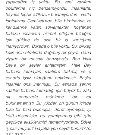
yapacağım iş yoktu. Bu yeni vazifem 
öbürlerine hiç benzemiyordu. İnsanlarla, 
hayatla hiçbir alâkasını bulamıyordum. Hatta 
İspiritizma Cemiyeti’nde bile birbirlerine ve 
kendilerine yalan söylemekten hoşlanan 
birtakın insanlara hizmet ettiğimi bildiğim 
için gülünç de olsa bir iş yaptığıma 
inanıyordum. Burada o bile yoktu. Bu, birkaç 
kelimenin etrafında doğmuş bir şeydi. Daha 
ziyade bir masala benziyordu. Ben Halit 
Bey’e bir şeyler anlatmıştım. Halit Bey 
birbirini tutmayan saatlere bakmış ve o 
esnada işsiz olduğunu hatırlamıştı. Başka 
insanlar ona inanmıştı. Bu esnada şehrin 
saatleri birbirini tutmadığı için büyük bir zata 
ait cenazede mühimce bir zat 
bulunamamıştı. Bu yüzden on günün içinde 
bize bir bina bulmuşlar, ücret ayırmışlar, iyi 
kötü döşemişler, bu yetmiyormuş gibi gün 
geçtikçe eksiklerimizi tamamlıyorlardı. Böyle 
iş olur muydu? Hayatta yeri neydi bunun? (s. 
231-232)”.