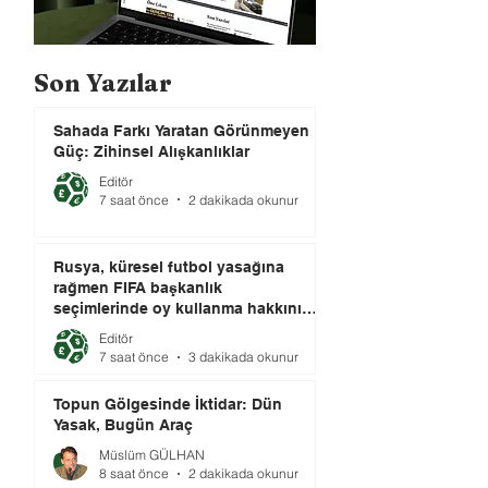
Son Yazılar
Sahada Farkı Yaratan Görünmeyen
Güç: Zihinsel Alışkanlıklar
Editör
7 saat önce
2 dakikada okunur
Rusya, küresel futbol yasağına
rağmen FIFA başkanlık
seçimlerinde oy kullanma hakkını
elinde tutuyor.
Editör
7 saat önce
3 dakikada okunur
Topun Gölgesinde İktidar: Dün
Yasak, Bugün Araç
Müslüm GÜLHAN
8 saat önce
2 dakikada okunur