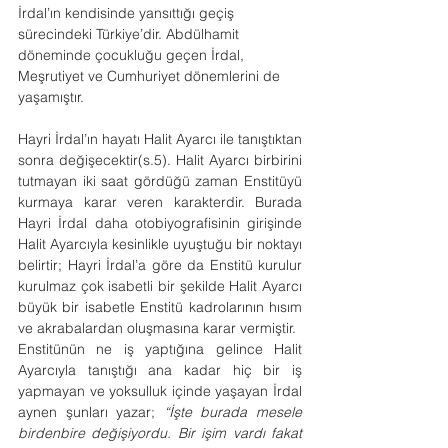
İrdal’ın kendisinde yansıttığı geçiş 
sürecindeki Türkiye’dir. Abdülhamit 
döneminde çocukluğu geçen İrdal, 
Meşrutiyet ve Cumhuriyet dönemlerini de 
yaşamıştır.
Hayri İrdal’ın hayatı Halit Ayarcı ile tanıştıktan 
sonra değişecektir(s.5). Halit Ayarcı birbirini 
tutmayan iki saat gördüğü zaman Enstitüyü 
kurmaya karar veren karakterdir. Burada 
Hayri İrdal daha otobiyografisinin girişinde 
Halit Ayarcıyla kesinlikle uyuştuğu bir noktayı 
belirtir; Hayri İrdal’a göre da Enstitü kurulur 
kurulmaz çok isabetli bir şekilde Halit Ayarcı 
büyük bir isabetle Enstitü kadrolarının hısım 
ve akrabalardan oluşmasına karar vermiştir.
Enstitünün ne iş yaptığına gelince Halit 
Ayarcıyla tanıştığı ana kadar hiç bir iş 
yapmayan ve yoksulluk içinde yaşayan İrdal 
aynen şunları yazar; 
“İşte burada mesele 
birdenbire değişiyordu. Bir işim vardı fakat 