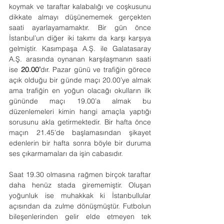
koymak ve taraftar kalabalığı ve coşkusunu 
dikkate almayı düşünememek gerçekten 
saati ayarlayamamaktır. Bir gün önce 
İstanbul’un diğer iki takımı da karşı karşıya 
gelmiştir. Kasımpaşa A.Ş. ile Galatasaray 
A.Ş. arasında oynanan karşılaşmanın saati 
ise 
20.00’
dır. Pazar günü ve trafiğin görece 
açık olduğu bir günde maçı 20.00’ye almak 
ama trafiğin en yoğun olacağı okulların ilk 
gününde maçı 19.00’a almak bu 
düzenlemeleri kimin hangi amaçla yaptığı 
sorusunu akla getirmektedir. Bir hafta önce 
maçın 21.45’de başlamasından şikayet 
edenlerin bir hafta sonra böyle bir duruma 
ses çıkarmamaları da işin cabasıdır.
Saat 19.30 olmasına rağmen birçok taraftar 
daha henüz stada girememiştir. Oluşan 
yoğunluk ise muhakkak ki İstanbullular 
açısından da zulme dönüşmüştür. Futbolun 
bileşenlerinden gelir elde etmeyen tek 