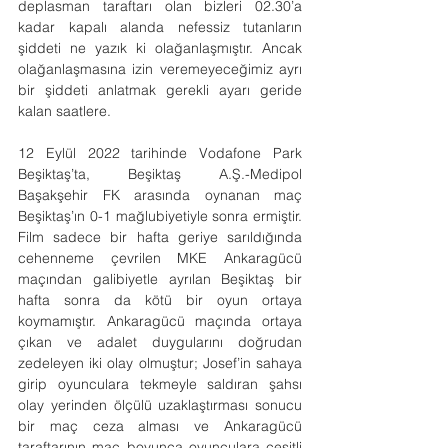
deplasman taraftarı olan bizleri 02.30’a 
kadar kapalı alanda nefessiz tutanların 
şiddeti ne yazık ki olağanlaşmıştır. Ancak 
olağanlaşmasına izin veremeyeceğimiz ayrı 
bir şiddeti anlatmak gerekli ayarı geride 
kalan saatlere.
12 Eylül 2022 tarihinde Vodafone Park 
Beşiktaş’ta, Beşiktaş A.Ş.-Medipol 
Başakşehir FK arasında oynanan maç 
Beşiktaş’ın 0-1 mağlubiyetiyle sonra ermiştir. 
Film sadece bir hafta geriye sarıldığında 
cehenneme çevrilen MKE Ankaragücü 
maçından galibiyetle ayrılan Beşiktaş bir 
hafta sonra da kötü bir oyun ortaya 
koymamıştır. Ankaragücü maçında ortaya 
çıkan ve adalet duygularını doğrudan 
zedeleyen iki olay olmuştur; Josef’in sahaya 
girip oyunculara tekmeyle saldıran şahsı 
olay yerinden ölçülü uzaklaştırması sonucu 
bir maç ceza alması ve Ankaragücü 
taraftarının maç boyunca oyunculara çeşitli 