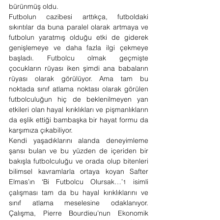
bürünmüş oldu. 
Futbolun cazibesi arttıkça, futboldaki 
sıkıntılar da buna paralel olarak artmaya ve 
futbolun yaratmış olduğu etki de giderek 
genişlemeye ve daha fazla ilgi çekmeye 
başladı. Futbolcu olmak geçmişte 
çocukların rüyası iken şimdi ana babaların 
rüyası olarak görülüyor. Ama tam bu 
noktada sınıf atlama noktası olarak görülen 
futbolculuğun hiç de beklenilmeyen yan 
etkileri olan hayal kırıklıkları ve pişmanlıkların 
da eşlik ettiği bambaşka bir hayat formu da 
karşımıza çıkabiliyor. 
Kendi yaşadıklarını alanda deneyimleme 
şansı bulan ve bu yüzden de içeriden bir 
bakışla futbolculuğu ve orada olup bitenleri 
bilimsel kavramlarla ortaya koyan Safter 
Elmas’ın ‘Bi Futbolcu Olursak…’
 isimli 
1
çalışması tam da bu hayal kırıklıklarını ve 
sınıf atlama meselesine odaklanıyor. 
Çalışma, Pierre Bourdieu’nun Ekonomik 