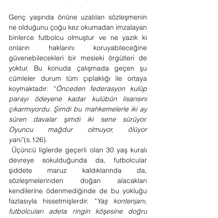
Genç yaşında önüne uzatılan sözleşmenin 
ne olduğunu çoğu kez okumadan imzalayan 
binlerce futbolcu olmuştur ve ne yazık ki 
onların haklarını koruyabileceğine 
güvenebilecekleri bir mesleki örgütleri de 
yoktur. Bu konuda çalışmada geçen şu 
cümleler durum tüm çıplaklığı ile ortaya 
koymaktadır: “
Önceden federasyon kulüp 
parayı ödeyene kadar kulübün lisansını 
çıkarmıyordu. Şimdi bu mahkemelerle iki ay 
süren davalar şimdi iki sene sürüyor. 
Oyuncu mağdur olmuyor, ölüyor 
yani
”(s.126). 
 Üçüncü liglerde geçerli olan 30 yaş kuralı 
devreye sokulduğunda da, futbolcular 
şiddete maruz kaldıklarında da, 
sözleşmelerinden doğan alacakları 
kendilerine ödenmediğinde de bu yokluğu 
fazlasıyla hissetmişlerdir. “
Yaş kontenjanı, 
futbolcuları adeta ringin köşesine doğru 