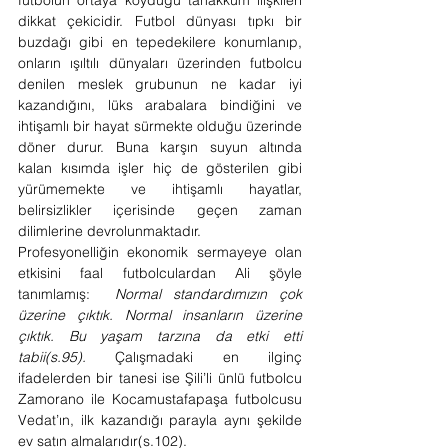
futbolun ortaya koyduğu tahakküm ilişkileri 
dikkat çekicidir. Futbol dünyası tıpkı bir 
buzdağı gibi en tepedekilere konumlanıp, 
onların ışıltılı dünyaları üzerinden futbolcu 
denilen meslek grubunun ne kadar iyi 
kazandığını, lüks arabalara bindiğini ve 
ihtişamlı bir hayat sürmekte olduğu üzerinde 
döner durur. Buna karşın suyun altında 
kalan kısımda işler hiç de gösterilen gibi 
yürümemekte ve ihtişamlı hayatlar, 
belirsizlikler içerisinde geçen zaman 
dilimlerine devrolunmaktadır.  
Profesyonelliğin ekonomik sermayeye olan 
etkisini faal futbolculardan Ali şöyle 
tanımlamış:  
Normal standardımızın çok 
üzerine çıktık. Normal insanların üzerine 
çıktık. Bu yaşam tarzına da etki etti 
tabii(s.95). 
Çalışmadaki en ilginç 
ifadelerden bir tanesi ise Şili’li ünlü futbolcu 
Zamorano ile Kocamustafapaşa futbolcusu 
Vedat’ın, ilk kazandığı parayla aynı şekilde 
ev satın almalarıdır(s.102).