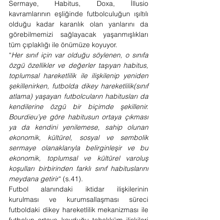
Sermaye, Habitus, Doxa, İllusio 
kavramlarının eşliğinde futbolculuğun ışıltılı 
olduğu kadar karanlık olan yanlarını da 
görebilmemizi sağlayacak yaşanmışlıkları 
tüm çıplaklığı ile önümüze koyuyor. 
“
Her sınıf için var olduğu söylenen, o sınıfa 
özgü özellikler ve değerler taşıyan habitus, 
toplumsal hareketlilik ile ilişkilenip yeniden 
şekillenirken, futbolda dikey hareketlilik(sınıf 
atlama) yaşayan futbolcuların habitusları da 
kendilerine özgü bir biçimde şekillenir. 
Bourdieu’ye göre habitusun ortaya çıkması 
ya da kendini yenilemese, sahip olunan 
ekonomik, kültürel, sosyal ve sembolik 
sermaye olanaklarıyla belirginleşir ve bu 
ekonomik, toplumsal ve kültürel varoluş 
koşulları birbirinden farklı sınıf habituslarını 
meydana getirir
“ (s.41).   
Futbol alanındaki iktidar ilişkilerinin 
kurulması ve kurumsallaşması süreci 
futboldaki dikey hareketlilik mekanizması ile 