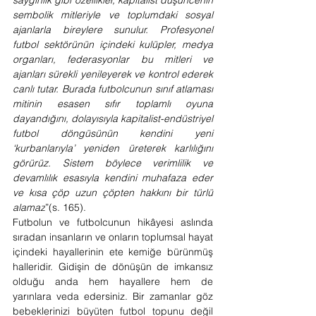
saygınlık gibi özellikler, kapitalist düşüncenin 
sembolik mitleriyle ve toplumdaki sosyal 
ajanlarla bireylere sunulur. Profesyonel 
futbol sektörünün içindeki kulüpler, medya 
organları, federasyonlar bu mitleri ve 
ajanları sürekli yenileyerek ve kontrol ederek 
canlı tutar. Burada futbolcunun sınıf atlaması 
mitinin esasen sıfır toplamlı oyuna 
dayandığını, dolayısıyla kapitalist-endüstriyel 
futbol döngüsünün kendini yeni 
‘kurbanlarıyla’ yeniden üreterek karlılığını 
görürüz. Sistem böylece verimlilik ve 
devamlılık esasıyla kendini muhafaza eder 
ve kısa çöp uzun çöpten hakkını bir türlü 
alamaz
”(s. 165). 
Futbolun ve futbolcunun hikâyesi aslında 
sıradan insanların ve onların toplumsal hayat 
içindeki hayallerinin ete kemiğe bürünmüş 
halleridir. Gidişin de dönüşün de imkansız 
olduğu anda hem hayallere hem de 
yarınlara veda edersiniz. Bir zamanlar göz 
bebeklerinizi büyüten futbol topunu değil 