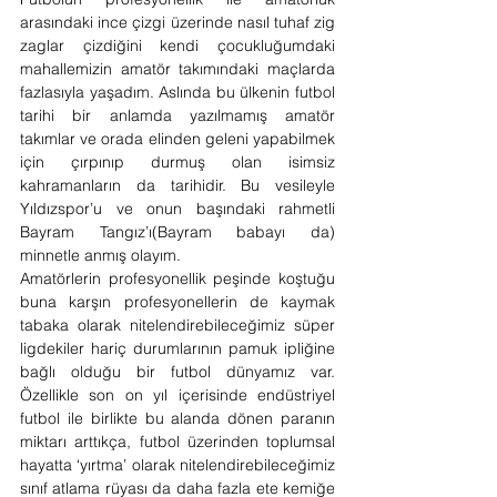
arasındaki ince çizgi üzerinde nasıl tuhaf zig 
zaglar çizdiğini kendi çocukluğumdaki 
mahallemizin amatör takımındaki maçlarda 
fazlasıyla yaşadım. Aslında bu ülkenin futbol 
tarihi bir anlamda yazılmamış amatör 
takımlar ve orada elinden geleni yapabilmek 
için çırpınıp durmuş olan isimsiz 
kahramanların da tarihidir. Bu vesileyle 
Yıldızspor’u ve onun başındaki rahmetli 
Bayram Tangız’ı(Bayram babayı da) 
minnetle anmış olayım. 
Amatörlerin profesyonellik peşinde koştuğu 
buna karşın profesyonellerin de kaymak 
tabaka olarak nitelendirebileceğimiz süper 
ligdekiler hariç durumlarının pamuk ipliğine 
bağlı olduğu bir futbol dünyamız var. 
Özellikle son on yıl içerisinde endüstriyel 
futbol ile birlikte bu alanda dönen paranın 
miktarı arttıkça, futbol üzerinden toplumsal 
hayatta ‘yırtma’ olarak nitelendirebileceğimiz 
sınıf atlama rüyası da daha fazla ete kemiğe 