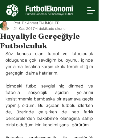
Prof. Dr. Ahmet TALİMCİLER
21 Kas 2017
4 dakikada okunur
Hayaliyle Gerçeğiyle
Futbolculuk
Söz konusu olan futbol ve futbolculuk 
olduğunda çok sevdiğim bu oyunu, içinde 
yer alma fırsatına karşın okulu tercih ettiğim 
gerçeğini daima hatırlarım.
İçimdeki futbol sevgisi hiç dinmedi ve 
futbolla sosyolojik açıdan yollarımı 
kesiştirmemle bambaşka bir aşamaya geçiş 
yapmış oldum. Bu açıdan futbolu izlerken 
de, üzerinde çalışırken de hep farklı 
pencerelerden bakabilme olanağına sahip 
birisi olduğum için kendimi şanslı görürüm. 
Futbolun profesyonellik ile amatörlük 