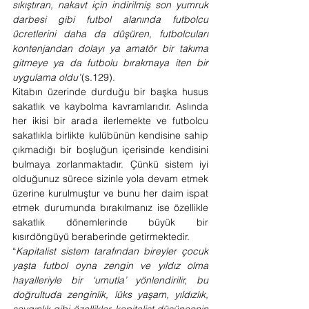
sıkıştıran, nakavt için indirilmiş son yumruk 
darbesi gibi futbol alanında futbolcu 
ücretlerini daha da düşüren, futbolcuları 
kontenjandan dolayı ya amatör bir takıma 
gitmeye ya da futbolu bırakmaya iten bir 
uygulama oldu”
(s.129). 
Kitabın üzerinde durduğu bir başka husus 
sakatlık ve kaybolma kavramlarıdır. Aslında 
her ikisi bir arada ilerlemekte ve futbolcu 
sakatlıkla birlikte kulübünün kendisine sahip 
çıkmadığı bir boşluğun içerisinde kendisini 
bulmaya zorlanmaktadır. Çünkü sistem iyi 
olduğunuz sürece sizinle yola devam etmek 
üzerine kurulmuştur ve bunu her daim ispat 
etmek durumunda bırakılmanız ise özellikle 
sakatlık dönemlerinde büyük bir 
kısırdöngüyü beraberinde getirmektedir. 
“
Kapitalist sistem tarafından bireyler çocuk 
yaşta futbol oyna zengin ve yıldız olma 
hayalleriyle bir ‘umutla’ yönlendirilir, bu 
doğrultuda zenginlik, lüks yaşam, yıldızlık, 