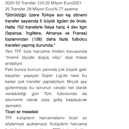
2020 50 Transfer 124,25 Milyon Euro2021 
25 Transfer 29 Milyon Euro% 77 azalma 
"Görüldüğü üzere Türkiye son kış dönemi 
transfer sayısında 5 büyük ligden de önde. 
Hatta 152 transferle İtalya hariç 4 dev ligin 
(İspanya, İngiltere, Almanya ve Fransa) 
toplamından (138) daha fazla futbolcu 
transferi yapmış durumda."  
Yani TFF bize harcama limitleri konusunda 
“önemli ölçüde düşüş oldu” diye masal 
anlatılıyor. 
Peki bunca borcun yanında çok büyük gelir 
kayıpları yaşayan Süper Lig’de nasıl bu 
kadar çok transfer yapılabiliyor. Birçok şey 
gizlenmeyip bu sorunun cevabı net olarak 
verilebildiği gün Türk futbolunda da 
ekonomik olarak iyiye gidiş başlayacak 
demektir. 
Ticari sır meselesi 
TFF kulüplerin harcamalarını ticari sır 
söylemiyle açıklamıyor. Kulüplerin harcama 