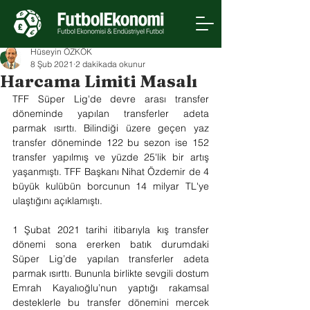
Hüseyin ÖZKÖK
8 Şub 2021
2 dakikada okunur
Harcama Limiti Masalı
TFF Süper Lig'de devre arası transfer 
döneminde yapılan transferler adeta 
parmak ısırttı. Bilindiği üzere geçen yaz 
transfer döneminde 122 bu sezon ise 152 
transfer yapılmış ve yüzde 25'lik bir artış 
yaşanmıştı. TFF Başkanı Nihat Özdemir de 4 
büyük kulübün borcunun 14 milyar TL'ye 
ulaştığını açıklamıştı.
1 Şubat 2021 tarihi itibarıyla kış transfer 
dönemi sona ererken batık durumdaki 
Süper Lig’de yapılan transferler adeta 
parmak ısırttı. Bununla birlikte sevgili dostum 
Emrah Kayalıoğlu’nun yaptığı rakamsal 
desteklerle bu transfer dönemini mercek 