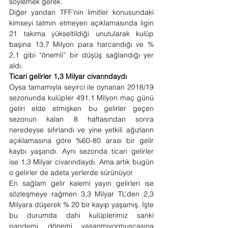
söylemek gerek. 
Diğer yandan TFF’nin limitler konusundaki 
kimseyi tatmin etmeyen açıklamasında ligin 
21 takıma yükseltildiği unutularak kulüp 
başına 13,7 Milyon para harcandığı ve % 
2,1 gibi “önemli” bir düşüş sağlandığı yer 
aldı. 
Ticari gelirler 1,3 Milyar civarındaydı 
Oysa tamamıyla seyirci ile oynanan 2018/19 
sezonunda kulüpler 491,1 Milyon maç günü 
geliri elde etmişken bu gelirler geçen 
sezonun kalan 8 haftasından sonra 
neredeyse sıfırlandı ve yine yetkili ağızların 
açıklamasına göre %60-80 arası bir gelir 
kaybı yaşandı. Aynı sezonda ticari gelirler 
ise 1,3 Milyar civarındaydı. Ama artık bugün 
o gelirler de adeta yerlerde sürünüyor. 
En sağlam gelir kalemi yayın gelirleri ise 
sözleşmeye rağmen 3,3 Milyar TL’den 2,3 
Milyara düşerek % 20 bir kayıp yaşamış. İşte 
bu durumda dahi kulüplerimiz sanki 
pandemi dönemi yaşanmıyormuşçasına 