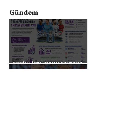
Gündem
Premier Lig’de Transfer Çılgınlığı 1
Milyar Sterlin'i Aştı
FIFA, Dünya Kupası da Dahil Olmak
Üzere Turnuvaların Ticari Haklarını
Özel Yatırımcılara Satacağını Açıkladı!