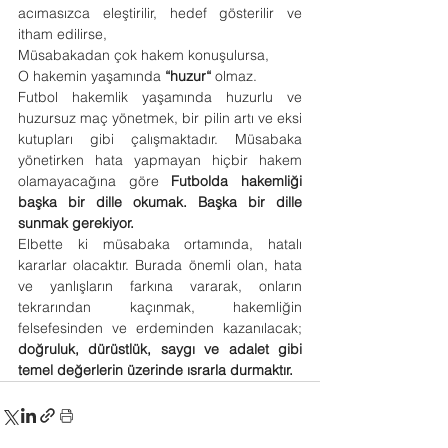
acımasızca eleştirilir, hedef gösterilir ve 
itham edilirse,
Müsabakadan çok hakem konuşulursa,
O hakemin yaşamında
 “huzur“ 
olmaz.
Futbol hakemlik yaşamında huzurlu ve 
huzursuz maç yönetmek, bir pilin artı ve eksi 
kutupları gibi çalışmaktadır. Müsabaka 
yönetirken hata yapmayan hiçbir hakem 
olamayacağına göre 
Futbolda hakemliği 
başka bir dille okumak. Başka bir dille 
sunmak gerekiyor.
Elbette ki müsabaka ortamında, hatalı 
kararlar olacaktır. Burada önemli olan, hata 
ve yanlışların farkına vararak, onların 
tekrarından kaçınmak, hakemliğin 
felsefesinden ve erdeminden kazanılacak; 
doğruluk, dürüstlük, saygı ve adalet gibi 
temel değerlerin üzerinde ısrarla durmaktır.