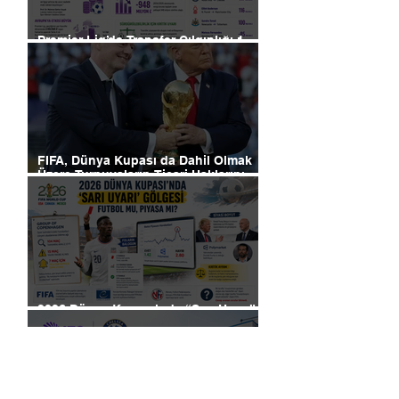
Premier Lig’de Transfer Çılgınlığı 1
Milyar Sterlin'i Aştı
FIFA, Dünya Kupası da Dahil Olmak
Üzere Turnuvaların Ticari Haklarını
Özel Yatırımcılara Satacağını Açıkladı!
2026 Dünya Kupası’nda “Sarı Uyarı”
Gölgesi: Futbol mu, Piyasa mı?