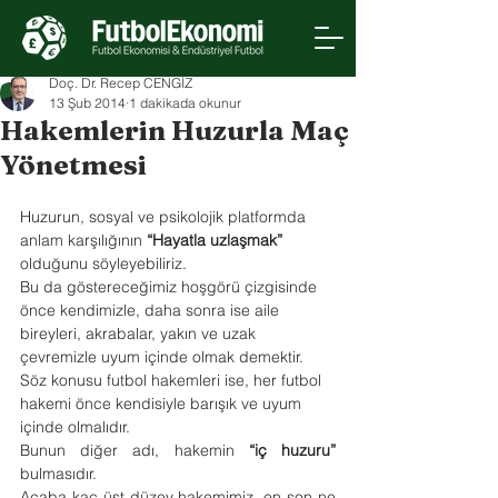
Doç. Dr. Recep CENGİZ
13 Şub 2014
1 dakikada okunur
Hakemlerin Huzurla Maç
Yönetmesi
Huzurun, sosyal ve psikolojik platformda 
anlam karşılığının 
“Hayatla uzlaşmak”
olduğunu söyleyebiliriz.
Bu da göstereceğimiz hoşgörü çizgisinde 
önce kendimizle, daha sonra ise aile 
bireyleri, akrabalar, yakın ve uzak 
çevremizle uyum içinde olmak demektir. 
Söz konusu futbol hakemleri ise, her futbol 
hakemi önce kendisiyle barışık ve uyum 
içinde olmalıdır.
Bunun diğer adı, hakemin 
“iç huzuru” 
bulmasıdır.
Acaba kaç üst düzey hakemimiz, en son ne 