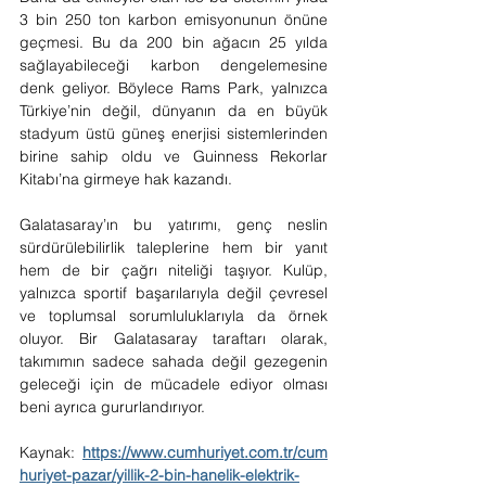
3 bin 250 ton karbon emisyonunun önüne 
geçmesi. Bu da 200 bin ağacın 25 yılda 
sağlayabileceği karbon dengelemesine 
denk geliyor. Böylece Rams Park, yalnızca 
Türkiye’nin değil, dünyanın da en büyük 
stadyum üstü güneş enerjisi sistemlerinden 
birine sahip oldu ve Guinness Rekorlar 
Kitabı’na girmeye hak kazandı.
Galatasaray’ın bu yatırımı, genç neslin 
sürdürülebilirlik taleplerine hem bir yanıt 
hem de bir çağrı niteliği taşıyor. Kulüp, 
yalnızca sportif başarılarıyla değil çevresel 
ve toplumsal sorumluluklarıyla da örnek 
oluyor. Bir Galatasaray taraftarı olarak, 
takımımın sadece sahada değil gezegenin 
geleceği için de mücadele ediyor olması 
beni ayrıca gururlandırıyor.
Kaynak: 
https://www.cumhuriyet.com.tr/cum
huriyet-pazar/yillik-2-bin-hanelik-elektrik-