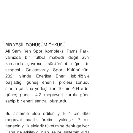
BİR YEŞİL DÖNÜŞÜM ÖYKÜSÜ 
Ali Sami Yen Spor Kompleksi Rams Park, 
yalnızca bir futbol mabedi değil aynı 
zamanda çevresel sürdürülebilirliğin de 
simgesi. Galatasaray Spor Kulübü’nün, 
2021 yılında Enerjisa Enerji işbirliğiyle 
başlattığı güneş enerjisi projesi sonucu 
stadın çatısına yerleştirilen 10 bin 404 adet 
güneş paneli, 4.2 megawatt kurulu güce 
sahip bir enerji santralı oluşturdu.
Bu sistemle elde edilen yıllık 4 bin 650 
megavat saatlik üretim, yaklaşık 2 bin 
hanenin yıllık elektrik tüketimine denk geliyor. 
Daha da etkileyici olan ise bu sistemin yılda 