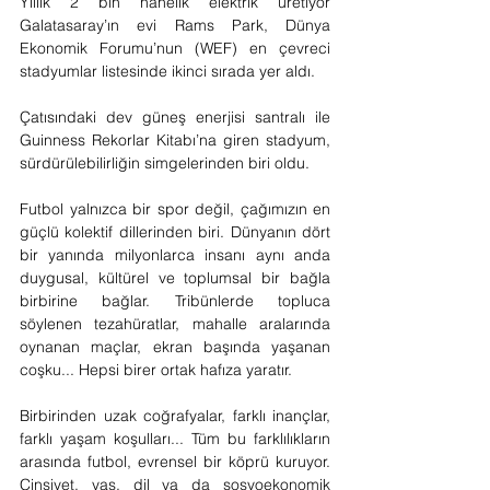
Yıllık 2 bin hanelik elektrik üretiyor 
Galatasaray’ın evi Rams Park, Dünya 
Ekonomik Forumu’nun (WEF) en çevreci 
stadyumlar listesinde ikinci sırada yer aldı.
Çatısındaki dev güneş enerjisi santralı ile 
Guinness Rekorlar Kitabı’na giren stadyum, 
sürdürülebilirliğin simgelerinden biri oldu.
Futbol yalnızca bir spor değil, çağımızın en 
güçlü kolektif dillerinden biri. Dünyanın dört 
bir yanında milyonlarca insanı aynı anda 
duygusal, kültürel ve toplumsal bir bağla 
birbirine bağlar. Tribünlerde topluca 
söylenen tezahüratlar, mahalle aralarında 
oynanan maçlar, ekran başında yaşanan 
coşku... Hepsi birer ortak hafıza yaratır.
Birbirinden uzak coğrafyalar, farklı inançlar, 
farklı yaşam koşulları... Tüm bu farklılıkların 
arasında futbol, evrensel bir köprü kuruyor. 
Cinsiyet, yaş, dil ya da sosyoekonomik 