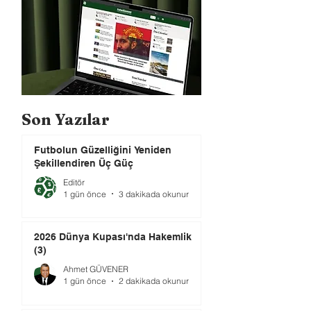
Son Yazılar
Futbolun Güzelliğini Yeniden
Şekillendiren Üç Güç
Editör
1 gün önce
3 dakikada okunur
2026 Dünya Kupası'nda Hakemlik
(3)
Ahmet GÜVENER
1 gün önce
2 dakikada okunur