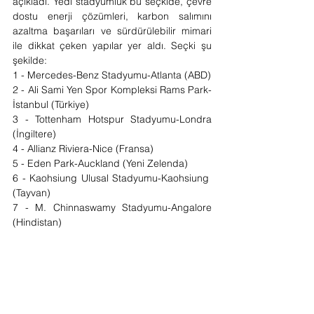
açıkladı. Yedi stadyumluk bu seçkide, çevre 
dostu enerji çözümleri, karbon salımını 
azaltma başarıları ve sürdürülebilir mimari 
ile dikkat çeken yapılar yer aldı. Seçki şu 
şekilde:
1 - Mercedes-Benz Stadyumu-Atlanta (ABD)
2 - Ali Sami Yen Spor Kompleksi Rams Park-
İstanbul (Türkiye)
3 - Tottenham Hotspur Stadyumu-Londra 
(İngiltere)
4 - Allianz Riviera-Nice (Fransa)
5 - Eden Park-Auckland (Yeni Zelenda)
6 - Kaohsiung Ulusal Stadyumu-Kaohsiung  
(Tayvan)
7 - M. Chinnaswamy Stadyumu-Angalore 
(Hindistan)