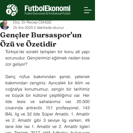
Doç. Dr. Recep CENGİZ
25 Ara 2020
2 dakikada okunur
Gençler Bursaspor'un
Özü ve Özetidir
Türkiye’de sürekli tartışılan bir konu alt yapı 
sorunudur. Gençlerimizi eğitmek neden bize 
zor geliyor?
Genç nüfus bakımından şanslı, yetenek 
bakımından zenginiz. Ayrıcalıklı bir iklim ve 
coğrafya konumumuz, zengin bir tarihimiz 
ve büyük bir kültürel çeşitliliğimiz var. Her 
ilde tesis ve sahalarımız var. 20.000 
civarında antrenör, 151 profesyonel, 143 
BAL lig ve 32 ilde Süper Amatör, 1. Amatör 
ve 2. Amatör gibi 3 seviye lig varken, 49 
tane ilde ise 1. Amatör ve 2. Amatör ligleri 
var. Toplam 2017 aktif futbolcu bulunuyor 