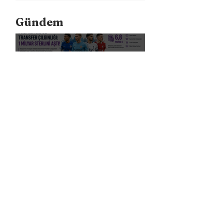
Gündem
Premier Lig’de Transfer Çılgınlığı 1
Milyar Sterlin'i Aştı
FIFA, Dünya Kupası da Dahil Olmak
Üzere Turnuvaların Ticari Haklarını
Özel Yatırımcılara Satacağını Açıkladı!