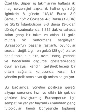
Özellikle, Süper lig takımlarının haftada iki 
maç serzenişini alışkanlık haline getirdiği 
ligimizde 8 günde “12/12 Bursa 3-0 
Samsun, 15/12 Göztepe 4-5 Bursa (120DK) 
ve 20/12 İstanbulspor 3-3 Bursa (3-0’dan 
dönüş)” uzatmalar dahil 315 dakika sahada 
kalan genç bir takım ve atılan 11 golle 
müthiş bir performans sergileyen, 
Bursaspor’un başarısı rastlantı, oyuncular 
sıradan değil. Ligin en golcü (28 gol) olarak 
her futbolcunun hırs, azim, inanç, yetenek 
ve becerilerini özgürce gösterebileceği 
oyun anlayışı, kendini geliştirebileceği bir 
ortam sağlama konusunda kararlı bir 
yönetim politikasının varlığı anlamına geliyor.
Bu bağlamda, yönetim politikası gereği 
altyapı sorununu hızlı ve etkin bir şekilde 
çözüme kavuşturmuş Bursaspor’un ilgi, 
sempati ve yer yer hayranlık uyandıran genç 
futbolcuları kendi bünyesinde toplamış 