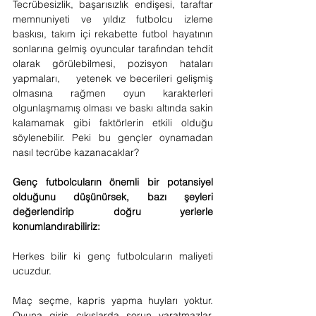
Tecrübesizlik, başarısızlık endişesi, taraftar 
memnuniyeti ve yıldız futbolcu izleme 
baskısı, takım içi rekabette futbol hayatının 
sonlarına gelmiş oyuncular tarafından tehdit 
olarak görülebilmesi, pozisyon hataları 
yapmaları,    yetenek ve becerileri gelişmiş 
olmasına rağmen oyun karakterleri 
olgunlaşmamış olması ve baskı altında sakin 
kalamamak gibi faktörlerin etkili olduğu 
söylenebilir. Peki bu gençler oynamadan 
nasıl tecrübe kazanacaklar?
Genç futbolcuların önemli bir potansiyel 
olduğunu düşünürsek, bazı şeyleri 
değerlendirip doğru yerlerle 
konumlandırabiliriz:
Herkes bilir ki genç futbolcuların maliyeti 
ucuzdur.
Maç seçme, kapris yapma huyları yoktur. 
Oyuna giriş çıkışlarda sorun yaratmazlar. 