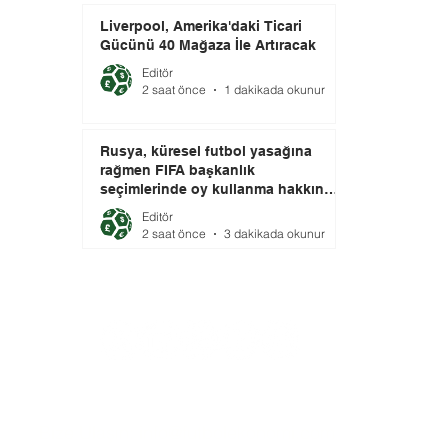
Liverpool, Amerika'daki Ticari
Gücünü 40 Mağaza İle Artıracak
Editör
2 saat önce
1 dakikada okunur
Rusya, küresel futbol yasağına
rağmen FIFA başkanlık
seçimlerinde oy kullanma hakkını
elinde tutuyor.
Editör
2 saat önce
3 dakikada okunur
Bize Ulaşın:
info@futbolekonomi.com