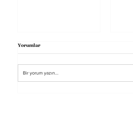
Yorumlar
Bir yorum yazın...
Sahada Farkı Yaratan
Rusya
Görünmeyen Güç:
yasa
Zihinsel Alışkanlıklar
başka
oy ku
elind