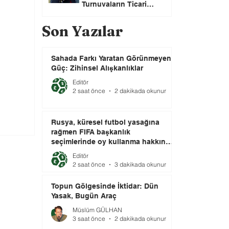
Turnuvaların Ticari
Haklarını Özel Yatırımcılara
Satacağını Açıkladı!
Son Yazılar
Sahada Farkı Yaratan Görünmeyen
Güç: Zihinsel Alışkanlıklar
Editör
2 saat önce
2 dakikada okunur
Rusya, küresel futbol yasağına
rağmen FIFA başkanlık
seçimlerinde oy kullanma hakkını
elinde tutuyor.
Editör
2 saat önce
3 dakikada okunur
Topun Gölgesinde İktidar: Dün
Yasak, Bugün Araç
Müslüm GÜLHAN
3 saat önce
2 dakikada okunur