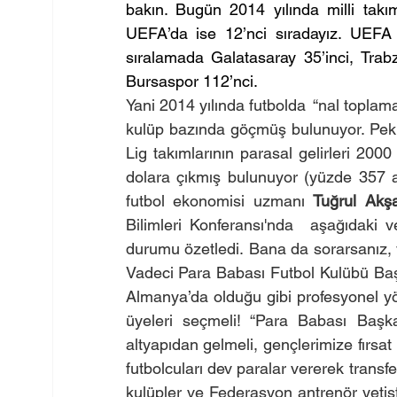
bakın. Bugün 2014 yılında milli tak
UEFA’da ise 12’nci sıradayız. UEFA K
sıralamada Galatasaray 35’inci, Trab
Bursaspor 112’nci.
Yani 2014 yılında futbolda  “nal topla
kulüp bazında göçmüş bulunuyor. Peki
Lig takımlarının parasal gelirleri 200
dolara çıkmış bulunuyor (yüzde 357 ar
futbol ekonomisi uzmanı 
Tuğrul Akş
Bilimleri Konferansı'nda  aşağıdaki ve
durumu özetledi. Bana da sorarsanız, ya
Vadeci Para Babası Futbol Kulübü Baş
Almanya’da olduğu gibi profesyonel yön
üyeleri seçmeli! “Para Babası Başkan
altyapıdan gelmeli, gençlerimize fırsa
futbolcuları dev paralar vererek trans
kulüpler ve Federasyon antrenör yetişt