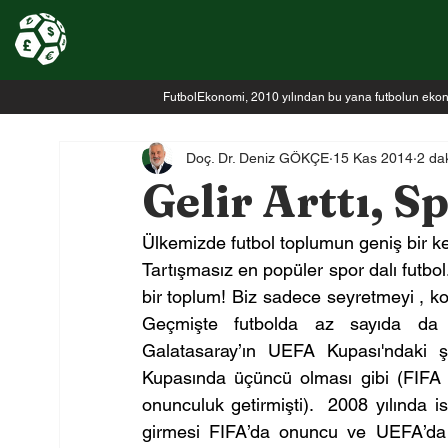
FutbolEkonomi, 2010 yılından bu yana futbolun ekonomi
Doç. Dr. Deniz GÖKÇE
15 Kas 2014
2 da
Gelir Arttı, S
Ülkemizde futbol toplumun geniş bir kes
Tartışmasız en popüler spor dalı futbo
bir toplum! Biz sadece seyretmeyi , k
Geçmişte futbolda az sayıda da ol
Galatasaray’ın UEFA Kupası'ndaki ş
Kupasında üçüncü olması gibi (FIFA 
onunculuk getirmişti).  2008 yılında i
girmesi FIFA’da onuncu ve UEFA’da on