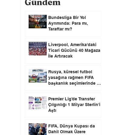
Gündem
Bundesliga Bir Yol
Ayrımında: Para mı,
Taraftar mı?
Liverpool, Amerika'daki
Ticari Gücünü 40 Mağaza
İle Artıracak
Rusya, küresel futbol
yasağına rağmen FIFA
başkanlık seçimlerinde oy
kullanma hakkını elinde
tutuyor.
Premier Lig’de Transfer
Çılgınlığı 1 Milyar Sterlin'i
Aştı
FIFA, Dünya Kupası da
Dahil Olmak Üzere