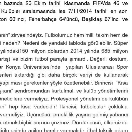
ım bazında 23 Ekim tarihli klasmanda FIFA’da 46 ve 
ulüpler sıralamasında ise 7/11/2014 tarihli en son 
zon 60’ıncı, Fenerbahçe 64’üncü, Beşiktaş 67’inci ve 
manın” zirvesindeyiz. Futbolumuz hem milli takım hem de 
 neden? Nedeni de yandaki tabloda görülebilir. Süper 
0 yılındaki150 milyon dolardan 2014 yılında 685 milyon 
tış) ve bizim futbol parayla şımardı. Değerli dostum, 
ar
 Konya Üniversitesi'nde  yapılan Uluslararası Spor 
rileri aktardığı gibi daha birçok veriyi de kullanarak 
pılması gerekenler şöyle özetlenebilir. Birincisi  “Kısa 
kanı” sendromundan kurtulmalı ve kulüp yönetimlerini 
eticilere vermeliyiz. Profesyonel yönetimi de kulübün 
” hep kısa vadecidir! İkincisi, futbolcular çoklukla 
t vermeliyiz. Üçüncüsü, emeklilik yaşına gelmiş yabancı 
fer etmek hiçbir sorunu çözmez. Dördüncüsü, ülkemizde 
irilmesinde acilen hamle yapmalıdır, ithal teknik adam 