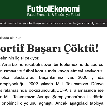
k, finansal ve yönetsel boyutlarını mercek altına alan bağımsız bir bilgi ve anal
kikada okunur
portif Başarı Çöktü!
iminin ilgisi çekiyor.
l. Ama biz ne rekabeti seven bir toplumuz ne de sporcu 
onuşmayı ve futbol konusunda kavga etmeyi seviyoruz. 
sa uluslararası başarılarımız var. 2000 yılında 
ampiyonluğu, 2002 yılında Milli Takımımızın Dünya 
sıralamasında dokuzunculuk,UEFA sıralamasında ise 
se Milli Takımımızın Avrupa Şampiyonası'nda ilk dörde 
birincilik yolunu açmıştı. Ancak aşağıdaki tabloya 