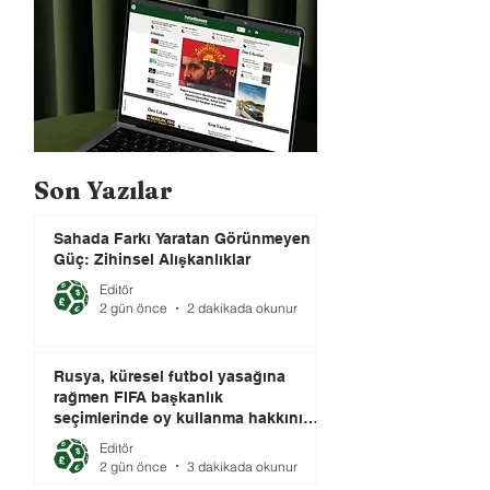
Son Yazılar
Sahada Farkı Yaratan Görünmeyen
Güç: Zihinsel Alışkanlıklar
Editör
2 gün önce
2 dakikada okunur
Rusya, küresel futbol yasağına
rağmen FIFA başkanlık
seçimlerinde oy kullanma hakkını
elinde tutuyor.
Editör
2 gün önce
3 dakikada okunur