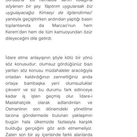
söylenen bir şey. Yaptırım uygularsak biz 
uygulayacağız. Kimseyi de ilgilendirmez’
yanıtıyla geçiştirirken ardından yaptığı basın 
toplantısında da Marcao’nun hem 
Kerem’den hem de tüm kamuoyundan özür 
dileyeceğini dile getirdi.
İdare etme anlayışının şöyle kötü bir yönü 
söz konusudur; olumsuz gördüğünüz bazı 
yanları söz konusu müdahaleler aracılığıyla 
ortadan kaldırdığınızı zannettiğiniz anda 
ortaya bambaşka yeni olumsuzluklar 
çıkıverir ve siz bu durumu fark edinceye 
kadar iş işten geçmiş olur. İdare-i 
Maslahatçılık olarak adlandırılan ve 
Osmanlının son dönemdeki yönetilme 
tarzına göndermede bulunan yaklaşımın 
bugün hala ülkemizde fazlasıyla karşılık 
bulduğu gerçeğini göz ardı etmemeliyiz. 
Zaten son bir ay içerisinde farklı alanlarda 