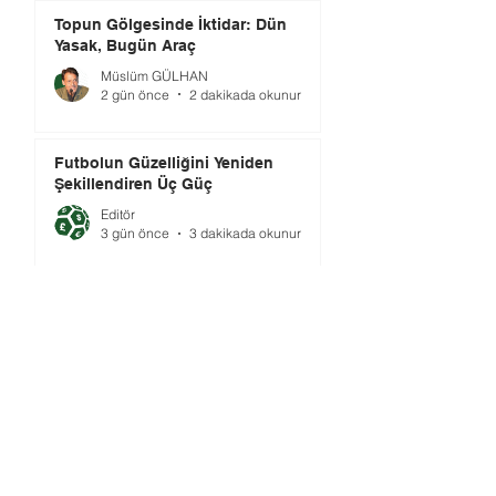
Topun Gölgesinde İktidar: Dün
Yasak, Bugün Araç
Müslüm GÜLHAN
2 gün önce
2 dakikada okunur
Futbolun Güzelliğini Yeniden
Şekillendiren Üç Güç
Editör
3 gün önce
3 dakikada okunur
2026 Dünya Kupası'nda Hakemlik
(3)
Ahmet GÜVENER
3 gün önce
2 dakikada okunur
Gündem