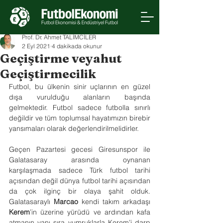
Prof. Dr. Ahmet TALİMCİLER
2 Eyl 2021
4 dakikada okunur
Geçiştirme veyahut
Geçiştirmecilik
Futbol, bu ülkenin sinir uçlarının en güzel 
dışa vurulduğu alanların başında 
gelmektedir. Futbol sadece futbolla sınırlı 
değildir ve tüm toplumsal hayatımızın birebir 
yansımaları olarak değerlendirilmelidirler.
Geçen Pazartesi gecesi Giresunspor ile 
Galatasaray arasında oynanan 
karşılaşmada sadece Türk futbol tarihi 
açısından değil dünya futbol tarihi açısından 
da çok ilginç bir olaya şahit olduk. 
Galatasaraylı 
Marcao
 kendi takım arkadaşı
Kerem
’in üzerine yürüdü ve ardından kafa 
atmanın yanı sıra yumruklarla Kerem’i darp 