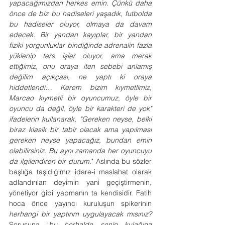
yapacağımızdan herkes emin. Çünkü daha 
önce de biz bu hadiseleri yaşadık, futbolda 
bu hadiseler oluyor, olmaya da davam 
edecek. Bir yandan kayıplar, bir yandan 
fiziki yorgunluklar bindiğinde adrenalin fazla 
yüklenip ters işler oluyor, ama merak 
ettiğimiz, onu oraya iten sebebi anlamış 
değilim açıkçası, ne yaptı ki oraya 
hiddetlendi
… 
Kerem bizim kıymetlimiz, 
Marcao kıymetli bir oyuncumuz, öyle bir 
oyuncu da değil, öyle bir karakteri de yok" 
ifadelerin kullanarak, "Gereken neyse, belki 
biraz klasik bir tabir olacak ama yapılması 
gereken neyse yapacağız, bundan emin 
olabilirsiniz. Bu aynı zamanda her oyuncuyu 
da ilgilendiren bir durum
." Aslında bu sözler 
başlığa taşıdığımız idare-i maslahat olarak 
adlandırılan deyimin yani geçiştirmenin, 
yönetiyor gibi yapmanın ta kendisidir. Fatih 
hoca önce yayıncı kuruluşun spikerinin 
herhangi bir yaptırım uygulayacak mısınız?
Sorusuna ‘
bu herhalde senin kulağına 