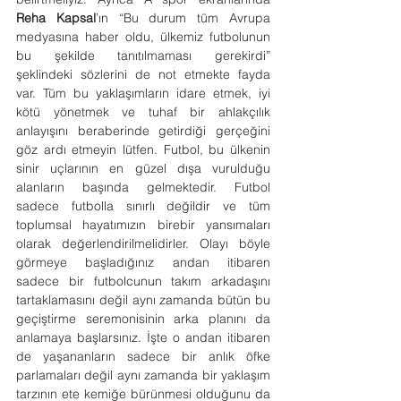
Reha Kapsal
’ın “Bu durum tüm Avrupa 
medyasına haber oldu, ülkemiz futbolunun 
bu şekilde tanıtılmaması gerekirdi” 
şeklindeki sözlerini de not etmekte fayda 
var. Tüm bu yaklaşımların idare etmek, iyi 
kötü yönetmek ve tuhaf bir ahlakçılık 
anlayışını beraberinde getirdiği gerçeğini 
göz ardı etmeyin lütfen. Futbol, bu ülkenin 
sinir uçlarının en güzel dışa vurulduğu 
alanların başında gelmektedir. Futbol 
sadece futbolla sınırlı değildir ve tüm 
toplumsal hayatımızın birebir yansımaları 
olarak değerlendirilmelidirler. Olayı böyle 
görmeye başladığınız andan itibaren 
sadece bir futbolcunun takım arkadaşını 
tartaklamasını değil aynı zamanda bütün bu 
geçiştirme seremonisinin arka planını da 
anlamaya başlarsınız. İşte o andan itibaren 
de yaşananların sadece bir anlık öfke 
parlamaları değil aynı zamanda bir yaklaşım 
tarzının ete kemiğe bürünmesi olduğunu da 