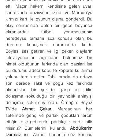
etti. Maçın hakemi kendisine gelen uyarı 
sonrasında pozisyonu izledi ve Marcao’yu 
kırmızı kart ile oyunun dışına gönderdi. Bu 
olay sonrasında bütün bir gece boyunca 
ekranlardaki futbol yorumcularının 
neredeyse tamamı söz konusu olan bu 
durumu konuşmak durumunda kaldı. 
Böylesi ses getiren ve ilgi çeken olayların 
televizyoncular açısından bulunmaz bir 
nimet olduğunun farkında olan bazıları ise 
bu durumu adeta köpürte köpürte kullanma 
yolunu tercih ettiler. Tabii orada da ortaya 
son derece sakil ve çoğu kez farkında 
olmadıkları bir şekilde garip bir dilin 
dolaşıma sokulduğu bir yayıncılık anlayışı 
dolaşıma sokulmuş oldu. Örneğin Beyaz 
TV’de 
Ahmet Çakar
, Marcao’nun her 
seferinde genç ve parlak çocukları tercih 
ettiğini dile getirerek, parlakçılık nedir bilir 
misiniz? Cümlelerini kullandı. 
Abdülkerim 
Durmaz
 ise Ahmet hocanın söz konusu 