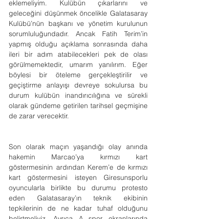
eklemeliyim. Kulübün çıkarlarını ve 
geleceğini düşünmek öncelikle Galatasaray 
Kulübü’nün başkanı ve yönetim kurulunun 
sorumluluğundadır. Ancak Fatih Terim’in 
yapmış olduğu açıklama sonrasında daha 
ileri bir adım atabilecekleri pek de olası 
görülmemektedir, umarım yanılırım. Eğer 
böylesi bir öteleme gerçekleştirilir ve 
geçiştirme anlayışı devreye sokulursa bu 
durum kulübün inandırıcılığına ve sürekli 
olarak gündeme getirilen tarihsel geçmişine 
de zarar verecektir.
Son olarak maçın yaşandığı olay anında 
hakemin Marcao’ya kırmızı kart 
göstermesinin ardından Kerem’e de kırmızı 
kart göstermesini isteyen Giresunsporlu 
oyuncularla birlikte bu durumu protesto 
eden Galatasaray’ın teknik ekibinin 
tepkilerinin de ne kadar tuhaf olduğunu 
belirtmeliyiz. Ayrıca A spor ekranlarında 