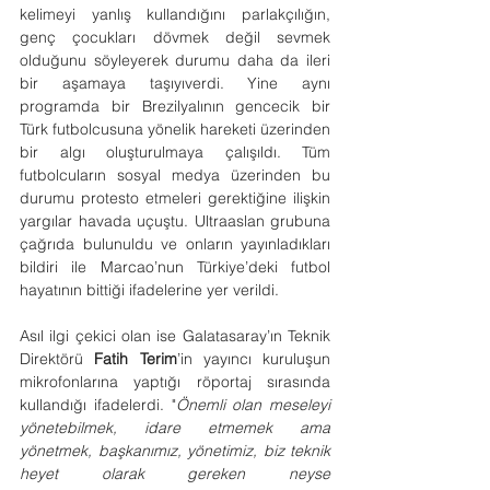
kelimeyi yanlış kullandığını parlakçılığın, 
genç çocukları dövmek değil sevmek 
olduğunu söyleyerek durumu daha da ileri 
bir aşamaya taşıyıverdi. Yine aynı 
programda bir Brezilyalının gencecik bir 
Türk futbolcusuna yönelik hareketi üzerinden 
bir algı oluşturulmaya çalışıldı. Tüm 
futbolcuların sosyal medya üzerinden bu 
durumu protesto etmeleri gerektiğine ilişkin 
yargılar havada uçuştu. Ultraaslan grubuna 
çağrıda bulunuldu ve onların yayınladıkları 
bildiri ile Marcao’nun Türkiye’deki futbol 
hayatının bittiği ifadelerine yer verildi.
Asıl ilgi çekici olan ise Galatasaray’ın Teknik 
Direktörü 
Fatih Terim
’in yayıncı kuruluşun 
mikrofonlarına yaptığı röportaj sırasında 
kullandığı ifadelerdi. "
Önemli olan meseleyi 
yönetebilmek, idare etmemek ama 
yönetmek, başkanımız, yönetimiz, biz teknik 
heyet olarak gereken neyse 