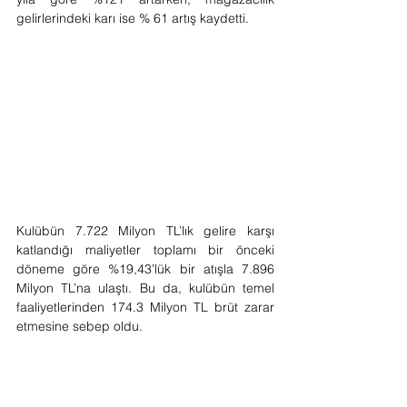
gelirlerindeki karı ise % 61 artış kaydetti.  
Kulübün 7.722 Milyon TL’lık gelire karşı 
katlandığı maliyetler toplamı bir önceki 
döneme göre %19,43’lük bir atışla 7.896 
Milyon TL’na ulaştı. Bu da, kulübün temel 
faaliyetlerinden 174.3 Milyon TL brüt zarar 
etmesine sebep oldu.