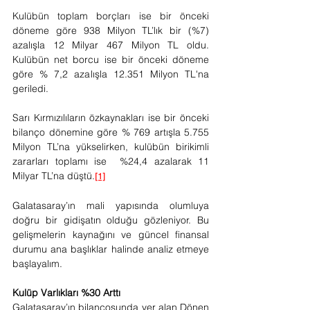
Kulübün toplam borçları ise bir önceki 
döneme göre 938 Milyon TL’lık bir (%7) 
azalışla 12 Milyar 467 Milyon TL oldu. 
Kulübün net borcu ise bir önceki döneme 
göre % 7,2 azalışla 12.351 Milyon TL'na 
geriledi. 
Sarı Kırmızılıların özkaynakları ise bir önceki 
bilanço dönemine göre % 769 artışla 5.755 
Milyon TL’na yükselirken, kulübün birikimli 
zararları toplamı ise  %24,4 azalarak 11 
Milyar TL’na düştü.
[1]
Galatasaray’ın mali yapısında olumluya 
doğru bir gidişatın olduğu gözleniyor. Bu 
gelişmelerin kaynağını ve güncel finansal 
durumu ana başlıklar halinde analiz etmeye 
başlayalım.
Kulüp Varlıkları %30 Arttı
Galatasaray’ın bilançosunda yer alan Dönen 