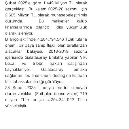
Şubat 2025'e göre 1.449 Milyon TL olarak 
gerçekleşti. Bu kalem 2025-26 sezonu için 
2.605 Milyon TL olarak muhasebeleştirilmiş 
durumda.  Bu maliyetler kulüp 
finansallarında bilanço  dışı yükümlülük 
olarak izleniyor. 
Bilanço aktifinde 4.284.794.546 TL’lık tutarla 
önemli bir paya sahip İlişkili olan taraflardan 
alacaklar bakiyesi, 2018-2019 sezonu 
içerisinde Galatasaray Emlak’a yapılan VIP, 
Loca, ve tribün hakları satışından 
kaynaklanıyor. Galatasaray emlaka 
sağlanan  bu finansman desteğine kulübün 
faiz tahakkuk ettirdiği görülüyor. 
28 Şubat 2025 itibarıyla maddi olmayan 
duran varlıklar  (Futbolcu bonservisleri) 719 
milyon TL’lık artışla 4.204.341.922 TL’na 
yükselmiştir. 