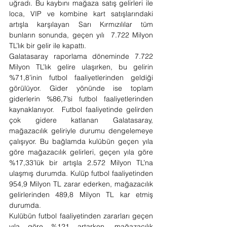
uğradı. Bu kaybını mağaza satış gelirleri ile 
loca, VIP ve kombine kart satışlarındaki 
artışla karşılayan Sarı Kırmızılılar tüm 
bunların sonunda, geçen yılı  7.722 Milyon 
TL’lık bir gelir ile kapattı.
Galatasaray raporlama döneminde 7.722 
Milyon TL’lık gelire ulaşırken, bu gelirin 
%71,8’inin futbol faaliyetlerinden geldiği 
görülüyor. Gider yönünde ise toplam 
giderlerin %86,7’si futbol faaliyetlerinden 
kaynaklanıyor.  Futbol faaliyetinde gelirden 
çok gidere katlanan Galatasaray, 
mağazacılık geliriyle durumu dengelemeye 
çalışıyor. Bu bağlamda kulübün geçen yıla 
göre mağazacılık gelirleri, geçen yıla göre 
%17,33’lük bir artışla 2.572 Milyon TL’na 
ulaşmış durumda. Kulüp futbol faaliyetinden 
954,9 Milyon TL zarar ederken, mağazacılık 
gelirlerinden 489,8 Milyon TL kar etmiş 
durumda.
Kulübün futbol faaliyetinden zararları geçen 
yıla göre %121 artarken, mağazacılık 