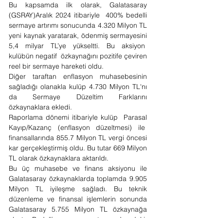
Bu kapsamda ilk olarak, Galatasaray 
(GSRAY)Aralık 2024 itibariyle  400% bedelli 
sermaye artırımı sonucunda 4.320 Milyon TL 
yeni kaynak yaratarak, ödenmiş sermayesini 
5,4 milyar TL’ye yükseltti. Bu aksiyon  
kulübün negatif  özkaynağını pozitife çeviren 
reel bir sermaye hareketi oldu.
Diğer taraftan enflasyon muhasebesinin 
sağladığı olanakla kulüp 4.730 Milyon TL'nı 
da Sermaye Düzeltim Farklarını 
özkaynaklara ekledi. 
Raporlama dönemi itibariyle kulüp  Parasal 
Kayıp/Kazanç (enflasyon düzeltmesi) ile  
finansallarında 855.7 Milyon TL vergi öncesi 
kar gerçekleştirmiş oldu. Bu tutar 669 Milyon 
TL olarak özkaynaklara aktarıldı.
Bu üç muhasebe ve finans aksiyonu ile 
Galatasaray özkaynaklarda toplamda 9.905 
Milyon TL iyileşme sağladı. Bu teknik 
düzenleme ve finansal işlemlerin sonunda 
Galatasaray 5.755 Milyon TL özkaynağa 