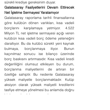
sürekli krediye gereksinim duyar.
Galatasaray Faaliyetlerini Devam Ettirecek 
Net İşletme Sermayesi Yaratamıyor
Galatasaray raporlama tarihli finansallarına 
göre kulübün dönen varlıkları, kısa vadeli 
borçlarını karşılamaya yetmiyor. 4.522 
Milyon TL net işletme sermayesi açığı veren 
kulübün kısa vadeli borç ödeme yeteneğini 
daraltıyor. Bu da kulübü sürekli yeni kaynak 
bulmaya, borçlanmaya itiyor. Bunun 
kaçınılmaz sonucu ise bilanço üzerinde 
borç baskısını artırmasıdır. Kısa vadeli kredi 
değerliliğini olumsuz etkileyen bu durum, 
borçlanma maliyetlerini de artıran bir 
özelliğe sahiptir. Bu nedenle Galatasaray 
yüksek maliyetle borçlanmaktadır. Kulüp 
aksiyon olarak yüksek maliyetli kredilerini 
tasfiye etmeye yönelmesi bu anlamda doğru 
bir karar olarak karşımıza çıkıyor.
Finansal borç her zaman el yakar. Bunu 
unutmayalım.