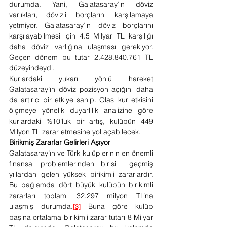
durumda. Yani, Galatasaray’ın döviz 
varlıkları, dövizli borçlarını karşılamaya 
yetmiyor. Galatasaray’ın döviz borçlarını 
karşılayabilmesi için 4.5 Milyar TL karşılığı 
daha döviz varlığına ulaşması gerekiyor. 
Geçen dönem bu tutar 2.428.840.761 TL 
düzeyindeydi.
Kurlardaki yukarı yönlü hareket 
Galatasaray’ın döviz pozisyon açığını daha 
da artırıcı bir etkiye sahip. Olası kur etkisini 
ölçmeye yönelik duyarlılık analizine göre 
kurlardaki %10’luk bir artış, kulübün 449 
Milyon TL zarar etmesine yol açabilecek.
Birikmiş Zararlar Gelirleri Aşıyor
Galatasaray’ın ve Türk kulüplerinin en önemli 
finansal problemlerinden birisi  geçmiş 
yıllardan gelen yüksek birikimli zararlardır. 
Bu bağlamda dört büyük kulübün birikimli 
zararları toplamı 32.297 milyon TL’na 
ulaşmış durumda.
 Buna göre kulüp 
[3]
başına ortalama birikimli zarar tutarı 8 Milyar 