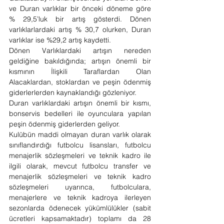
ve Duran varlıklar bir önceki döneme göre 
% 29,5’luk bir artış gösterdi. Dönen 
varlıklarlardaki artış % 30,7 olurken, Duran 
varlıklar ise %29,2 artış kaydetti. 
Dönen Varlıklardaki artışın nereden 
geldiğine bakıldığında; artışın önemli bir 
kısmının İlişkili Taraflardan Olan 
Alacaklardan, stoklardan ve peşin ödenmiş 
giderlerlerden kaynaklandığı gözleniyor.
Duran varlıklardaki artışın önemli bir kısmı, 
bonservis bedelleri ile oyunculara yapılan 
peşin ödenmiş giderlerden geliyor.
Kulübün maddi olmayan duran varlık olarak 
sınıflandırdığı futbolcu lisansları, futbolcu 
menajerlik sözleşmeleri ve teknik kadro ile 
ilgili olarak, mevcut futbolcu transfer ve 
menajerlik sözleşmeleri ve teknik kadro 
sözleşmeleri uyarınca, futbolculara, 
menajerlere ve teknik kadroya ilerleyen 
sezonlarda ödenecek yükümlülükler (sabit 
ücretleri kapsamaktadır) toplamı da 28 