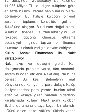
TL dolayında. Galatasaray bu kalemde 
11.086 Milyon TL ile  diğer kulüplere göre 
en fazla birikimli zarara sahip kulüp olarak 
görünüyor. Bu haliyle kulübün birikimli 
zararları toplamı, konsolide gelirlerin 
%143’üne ulaşıyor. Bu durum doğal olarak 
kulübün finansal sürdürülebilirliğini ve 
rekabet gücünü olumsuz etkileme 
potansiyelini içinde taşıyan bir finansal 
olumsuzluk olarak varlığını devam ettiriyor.
Kulüp Ancak Finansman ile Nakit 
Yaratabiliyor
Nakit akışı kan dolaşımı gibidir. Kan 
dolaşımında problem varsa, tüm anatomik 
sistem bundan etkilenir. Nakit akışı da buna 
benzer. Bu kez işletmelerin mali 
bünyelerinde kan yerine para dolaşır. Kulüp 
faaliyetlerinden para yaratır, bunları tahsil 
eder ve kasaya giren paraları giderlerini 
karşılamada kullanır. Nakit akımı kulübün 
likidite durumunu ortaya koyan bir akımdır. 
 Günü gelen nakdi yükümlülüklerin yerine 