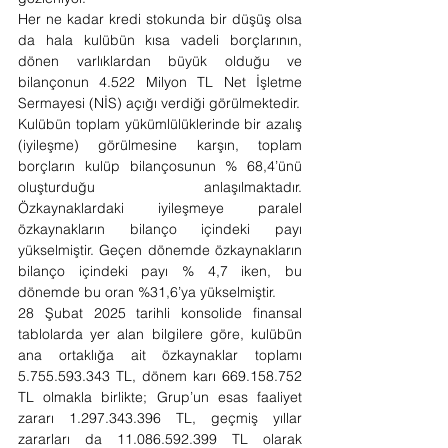
Her ne kadar kredi stokunda bir düşüş olsa 
da hala kulübün kısa vadeli borçlarının, 
dönen varlıklardan büyük olduğu ve 
bilançonun 4.522 Milyon TL Net İşletme 
Sermayesi (NİS) açığı verdiği görülmektedir.
Kulübün toplam yükümlülüklerinde bir azalış 
(iyileşme) görülmesine karşın, toplam 
borçların kulüp bilançosunun % 68,4’ünü 
oluşturduğu anlaşılmaktadır. 
Özkaynaklardaki iyileşmeye paralel 
özkaynakların bilanço içindeki payı 
yükselmiştir. Geçen dönemde özkaynakların 
bilanço içindeki payı % 4,7 iken, bu 
dönemde bu oran %31,6’ya yükselmiştir.
28 Şubat 2025 tarihli konsolide finansal 
tablolarda yer alan bilgilere göre, kulübün 
ana ortaklığa ait özkaynaklar toplamı 
5.755.593.343 TL, dönem karı 669.158.752 
TL olmakla birlikte; Grup’un esas faaliyet 
zararı 1.297.343.396 TL, geçmiş yıllar 
zararları da 11.086.592.399 TL olarak 