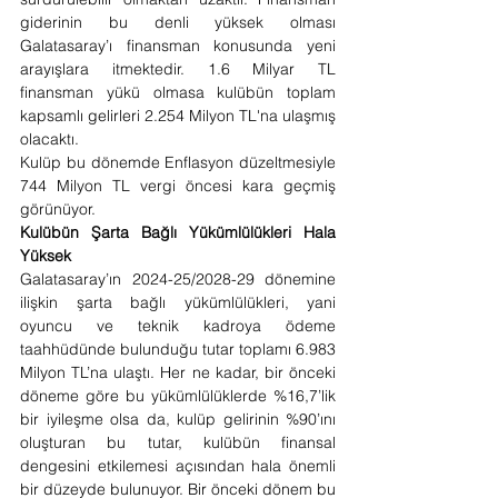
giderinin bu denli yüksek olması 
Galatasaray’ı finansman konusunda yeni 
arayışlara itmektedir. 1.6 Milyar TL 
finansman yükü olmasa kulübün toplam 
kapsamlı gelirleri 2.254 Milyon TL'na ulaşmış 
olacaktı.
Kulüp bu dönemde Enflasyon düzeltmesiyle 
744 Milyon TL vergi öncesi kara geçmiş 
görünüyor.
Kulübün Şarta Bağlı Yükümlülükleri Hala 
Yüksek
Galatasaray’ın 2024-25/2028-29 dönemine 
ilişkin şarta bağlı yükümlülükleri, yani 
oyuncu ve teknik kadroya ödeme 
taahhüdünde bulunduğu tutar toplamı 6.983 
Milyon TL’na ulaştı. Her ne kadar, bir önceki 
döneme göre bu yükümlülüklerde %16,7’lik 
bir iyileşme olsa da, kulüp gelirinin %90’ını 
oluşturan bu tutar, kulübün finansal 
dengesini etkilemesi açısından hala önemli 
bir düzeyde bulunuyor. Bir önceki dönem bu 