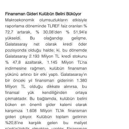
Finansman Gideri Kulübün Belini Büküyor
Makroekonomik olumsuzlukların etkisiyle 
raporlama döneminde TLREF faiz oranları % 
72,7 artarak, % 30,08’den % 51,94’e 
yükseldi. Bu olağandışı gelişme, 
Galatasaray net olarak kredi öder 
pozisyonda olduğu halde; ki, bu dönemde 
Galatasaray 2.193 Milyon TL kredi stokunu 
% 47,8 azaltarak, 1.145 Milyon TL’na 
indirmesine rağmen, kulübün finansman 
yükünü artırıcı bir etki yaptı. Galatasaray’ın 
bir önceki yıl finansman giderinin 1.380 
Milyon TL olduğu dikkate alınırsa, bu 
finansal yük kendiliğinden ortaya 
çıkmaktadır. Bu bağlamda, kulübün belini 
büken en önemli gider kalemi olarak 
karşımıza 1.608 Milyon TL’lık finansman 
gideri çıkıyor. Kulübün toplam gelirinin 
%20,8’ine karşılık gelen bu maliyet 
sürdürülebilir olmaktan uzaktır. Finansman 