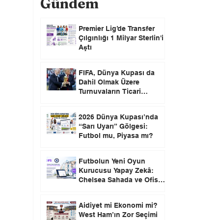
Gündem
Premier Lig’de Transfer
Çılgınlığı 1 Milyar Sterlin'i
Aştı
FIFA, Dünya Kupası da
Dahil Olmak Üzere
Turnuvaların Ticari
Haklarını Özel Yatırımcılara
Satacağını Açıkladı!
2026 Dünya Kupası’nda
“Sarı Uyarı” Gölgesi:
Futbol mu, Piyasa mı?
Futbolun Yeni Oyun
Kurucusu Yapay Zekâ:
Chelsea Sahada ve Ofiste
Devrim Peşinde
Aidiyet mi Ekonomi mi?
West Ham’ın Zor Seçimi