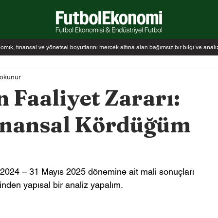
k, finansal ve yönetsel boyutlarını mercek altına alan bağımsız bir bilgi ve anal
 okunur
 Faaliyet Zararı:
Finansal Kördüğüm
n 2024 – 31 Mayıs 2025 dönemine ait mali sonuçları 
inden yapısal bir analiz yapalım.