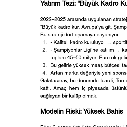
Yatırım Tezi: “Büyük Kadro Ku
2022–2025 arasında uygulanan strateji
“Büyük kadro kur, Avrupa’ya git, Şampiyo
Bu strateji dört aşamaya dayanıyor:
- Kaliteli kadro kuruluyor → sporti
- Şampiyonlar Ligi’ne katılım → kat
toplam 45–50 milyon Euro ek geli
Bu gelirle yüksek maaş bütçesi taşı
Artan marka değeriyle yeni sponsorl
Galatasaray, bu dönemde Icardi, Torre
kattı. Amaç hem iç piyasada üstün
sağlayan bir kulüp
 olmak.
Modelin Riski: Yüksek Bahis