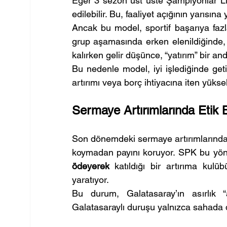
Eğer 3 sezon üst üste Şampiyonlar Ligi
edilebilir. Bu, faaliyet açığının yarısına 
Ancak bu model, sportif başarıya fazl
grup aşamasında erken elenildiğinde, g
kalırken gelir düşünce, “yatırım” bir a
Bu nedenle model, iyi işlediğinde geti
artırımı veya borç ihtiyacına iten yüksek
Sermaye Artırımlarında Etik 
Son dönemdeki sermaye artırımlarında 
koymadan payını koruyor. SPK bu yönte
ödeyerek
 katıldığı bir artırıma kulü
yaratıyor.
Bu durum, Galatasaray’ın asırlık “a
Galatasaraylı duruşu yalnızca sahada d