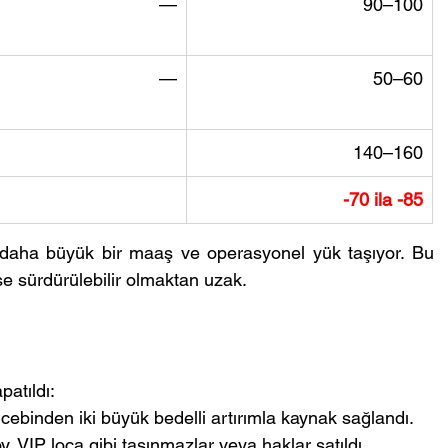
—
90–100
—
50–60
140–160
-70 ila -85
k daha büyük bir maaş ve operasyonel yük taşıyor. Bu 
se sürdürülebilir olmaktan uzak.
patıldı:
cebinden iki büyük bedelli artırımla kaynak sağlandı.
, VIP loca gibi taşınmazlar veya haklar satıldı.