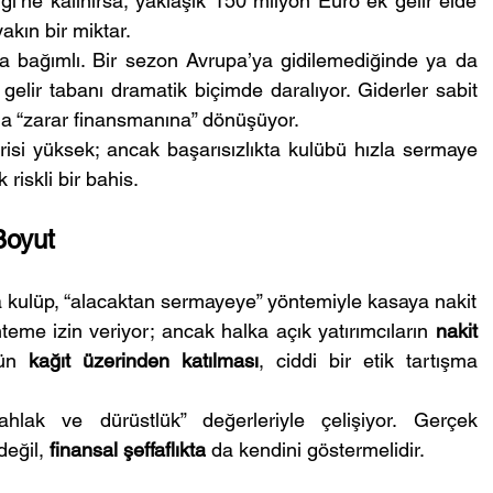
’ne kalınırsa, yaklaşık 150 milyon Euro ek gelir elde 
yakın bir miktar.
a bağımlı. Bir sezon Avrupa’ya gidilemediğinde ya da 
elir tabanı dramatik biçimde daralıyor. Giderler sabit 
nda “zarar finansmanına” dönüşüyor.
risi yüksek; ancak başarısızlıkta kulübü hızla sermaye 
 riskli bir bahis.
Boyut
kulüp, “alacaktan sermayeye” yöntemiyle kasaya nakit 
me izin veriyor; ancak halka açık yatırımcıların 
nakit 
bün 
kağıt üzerinden katılması
, ciddi bir etik tartışma 
hlak ve dürüstlük” değerleriyle çelişiyor. Gerçek 
eğil, 
finansal şeffaflıkta
 da kendini göstermelidir.