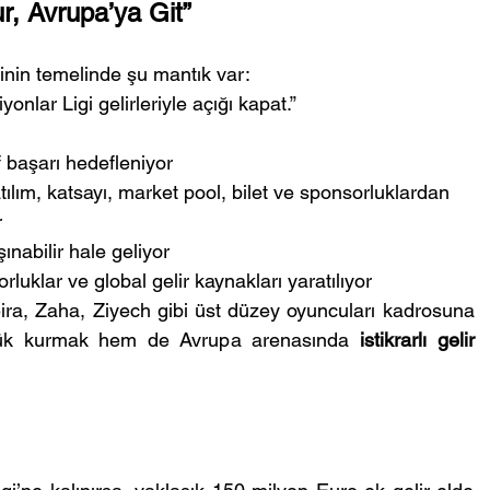
r, Avrupa’ya Git”
nin temelinde şu mantık var:
nlar Ligi gelirleriyle açığı kapat.”
f başarı hedefleniyor
ılım, katsayı, market pool, bilet ve sponsorluklardan 
r
nabilir hale geliyor
uklar ve global gelir kaynakları yaratılıyor
ira, Zaha, Ziyech gibi üst düzey oyuncuları kadrosuna 
lük kurmak hem de Avrupa arenasında 
istikrarlı gelir 