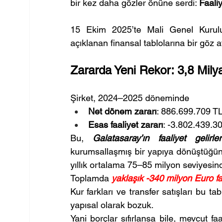
bir kez daha gözler önüne serdi: 
Faaliy
15 Ekim 2025’te Mali Genel Kurulu
açıklanan finansal tablolarına bir göz
Zararda Yeni Rekor: 3,8 Mily
Şirket, 2024–2025 döneminde
Net dönem zararı
: 886.699.709 TL
Esas faaliyet zararı
: -3.802.439.30
Bu, 
Galatasaray’ın faaliyet gelirle
kurumsallaşmış bir yapıya dönüştüğün
yıllık ortalama 75–85 milyon seviyesind
Toplamda 
yaklaşık -340 milyon Euro fa
Kur farkları ve transfer satışları bu 
yapısal olarak bozuk.
Yani borçlar sıfırlansa bile, mevcut fa