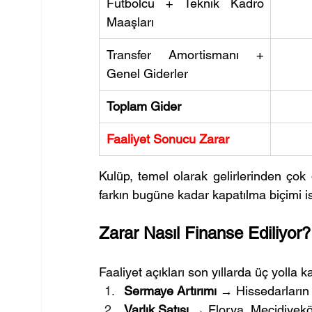
Futbolcu + Teknik Kadro 
Maaşları
Transfer Amortismanı + 
Genel Giderler
Toplam Gider
Faaliyet Sonucu Zarar
Kulüp, temel olarak gelirlerinden ço
farkın bugüne kadar kapatılma biçimi i
Zarar Nasıl Finanse Ediliyor?
Faaliyet açıkları son yıllarda üç yolla ka
Sermaye Artırımı
 → Hissedarların 
Varlık Satışı
 → Florya, Mecidiyeköy