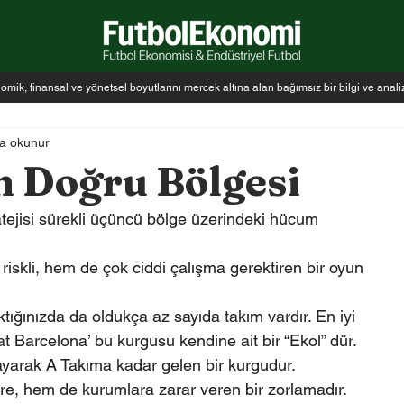
k, finansal ve yönetsel boyutlarını mercek altına alan bağımsız bir bilgi ve anal
a okunur
n Doğru Bölgesi
tejisi sürekli üçüncü bölge üzerindeki hücum 
skli, hem de çok ciddi çalışma gerektiren bir oyun 
ığınızda da oldukça az sayıda takım vardır. En iyi 
t Barcelona’ bu kurgusu kendine ait bir “Ekol” dür. 
yarak A Takıma kadar gelen bir kurgudur.
lere, hem de kurumlara zarar veren bir zorlamadır.