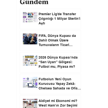
Gündem
Premier Lig’de Transfer
Çılgınlığı 1 Milyar Sterlin'i
Aştı
FIFA, Dünya Kupası da
Dahil Olmak Üzere
Turnuvaların Ticari
Haklarını Özel Yatırımcılara
Satacağını Açıkladı!
2026 Dünya Kupası’nda
“Sarı Uyarı” Gölgesi:
Futbol mu, Piyasa mı?
Futbolun Yeni Oyun
Kurucusu Yapay Zekâ:
Chelsea Sahada ve Ofiste
Devrim Peşinde
Aidiyet mi Ekonomi mi?
West Ham’ın Zor Seçimi