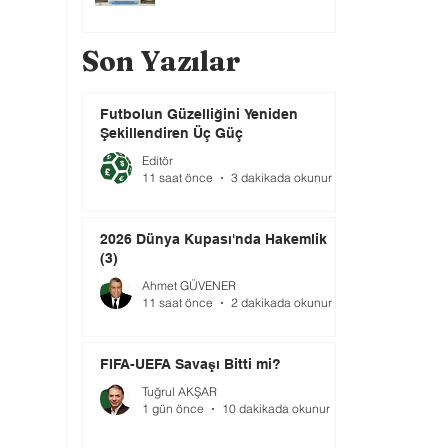
Son Yazılar
Futbolun Güzelliğini Yeniden
Şekillendiren Üç Güç
Editör
11 saat önce
3 dakikada okunur
2026 Dünya Kupası'nda Hakemlik
(3)
Ahmet GÜVENER
11 saat önce
2 dakikada okunur
FIFA-UEFA Savaşı Bitti mi?
Tuğrul AKŞAR
1 gün önce
10 dakikada okunur