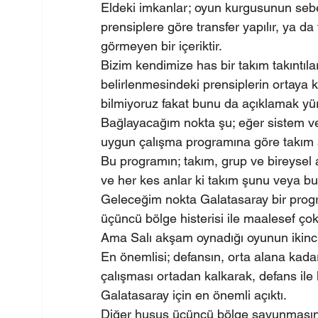
Eldeki imkanlar; oyun kurgusunun sebep-
prensiplere göre transfer yapılır, ya da 
görmeyen bir içeriktir.
Bizim kendimize has bir takım takıntıla
belirlenmesindeki prensiplerin ortaya
bilmiyoruz fakat bunu da açıklamak yü
Bağlayacağım nokta şu; eğer sistem ve 
uygun çalışma programına göre takım an
Bu programın; takım, grup ve bireysel 
ve her kes anlar ki takım şunu veya b
Geleceğim nokta Galatasaray bir progra
üçüncü bölge histerisi ile maalesef ço
Ama Salı akşam oynadığı oyunun ikinci
En önemlisi; defansın, orta alana kadar
çalışması ortadan kalkarak, defans ile
Galatasaray için en önemli açıktı.
Diğer husus üçüncü bölge savunmasını