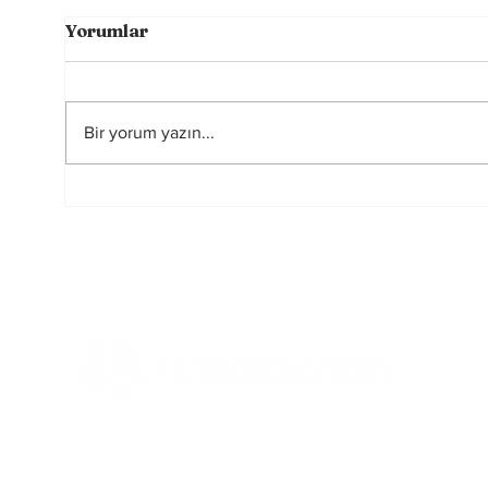
Yorumlar
Bir yorum yazın...
Futbolun Güzelliğini
2026
Yeniden Şekillendiren
Hakem
Üç Güç
Tüm Haberler
Ekonomi