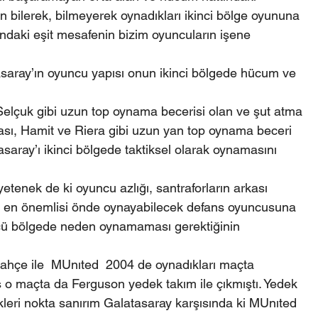
ın bilerek, bilmeyerek oynadıkları ikinci bölge oyununa 
sındaki eşit mesafenin bizim oyuncuların işene 
asaray’ın oyuncu yapısı onun ikinci bölgede hücum ve 
 Selçuk gibi uzun top oynama becerisi olan ve şut atma 
ması, Hamit ve Riera gibi uzun yan top oynama beceri 
saray’ı ikinci bölgede taktiksel olarak oynamasını 
tenek de ki oyuncu azlığı, santraforların arkası 
 en önemlisi önde oynayabilecek defans oyuncusuna 
cü bölgede neden oynamaması gerektiğinin 
ahçe ile  MUnıted  2004 de oynadıkları maçta 
 o maçta da Ferguson yedek takım ile çıkmıştı. Yedek 
kleri nokta sanırım Galatasaray karşısında ki MUnıted 