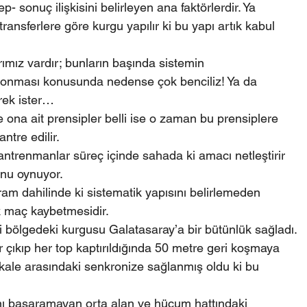
 sonuç ilişkisini belirleyen ana faktörlerdir. Ya 
transferlere göre kurgu yapılır ki bu yapı artık kabul 
rımız vardır; bunların başında sistemin 
 konması konusunda nedense çok benciliz! Ya da 
rek ister…
ona ait prensipler belli ise o zaman bu prensiplere 
tre edilir.
antrenmanlar süreç içinde sahada ki amacı netleştirir 
unu oynuyor.
m dahilinde ki sistematik yapısını belirlemeden 
k maç kaybetmesidir.
 bölgedeki kurgusu Galatasaray’a bir bütünlük sağladı.
 çıkıp her top kaptırıldığında 50 metre geri koşmaya 
 kale arasındaki senkronize sağlanmış oldu ki bu 
 başaramayan orta alan ve hücum hattındaki 