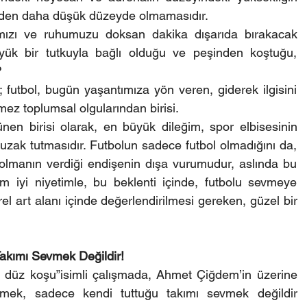
ünden daha düşük düzeyde olmamasıdır.
lımızı ve ruhumuzu doksan dakika dışarıda bırakacak 
ük bir tutkuyla bağlı olduğu ve peşinden koştuğu, 
?
; futbol, bugün yaşantımıza yön veren, giderek ilgisini 
ez toplumsal olgularından birisi.
en birisi olarak, en büyük dileğim, spor elbisesinin 
 uzak tutmasıdır. Futbolun sadece futbol olmadığını da, 
lmanın verdiği endişenin dışa vurumudur, aslında bu 
 iyi niyetimle, bu beklenti içinde, futbolu sevmeye 
l art alanı içinde değerlendirilmesi gereken, güzel bir 
akımı Sevmek Değildir!
rı düz koşu”isimli çalışmada, Ahmet Çiğdem’in üzerine 
vmek, sadece kendi tuttuğu takımı sevmek değildir 