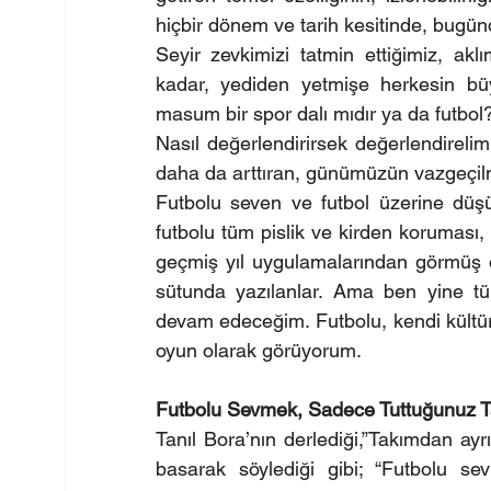
hiçbir dönem ve tarih kesitinde, bug
Seyir zevkimizi tatmin ettiğimiz, ak
kadar, yediden yetmişe herkesin büy
masum bir spor dalı mıdır ya da futbol
Nasıl değerlendirirsek değerlendirelim
daha da arttıran, günümüzün vazgeçilm
Futbolu seven ve futbol üzerine düşün
futbolu tüm pislik ve kirden koruması,
geçmiş yıl uygulamalarından görmüş o
sütunda yazılanlar. Ama ben yine tüm
devam edeceğim. Futbolu, kendi kültüre
oyun olarak görüyorum.
Futbolu Sevmek, Sadece Tuttuğunuz T
Tanıl Bora’nın derlediği,”Takımdan ay
basarak söylediği gibi; “Futbolu se