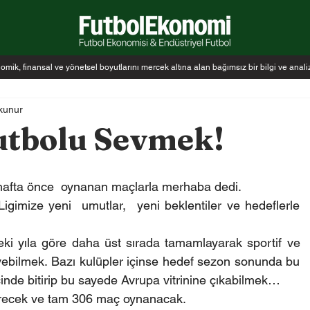
k, finansal ve yönetsel boyutlarını mercek altına alan bağımsız bir bilgi ve anal
kunur
utbolu Sevmek!
 hafta önce  oynanan maçlarla merhaba dedi.
imize yeni  umutlar,  yeni beklentiler ve hedeflerle 
ceki yıla göre daha üst sırada tamamlayarak sportif ve 
yebilmek. Bazı kulüpler içinse hedef sezon sonunda bu 
çinde bitirip bu sayede Avrupa vitrinine çıkabilmek…
ürecek ve tam 306 maç oynanacak.