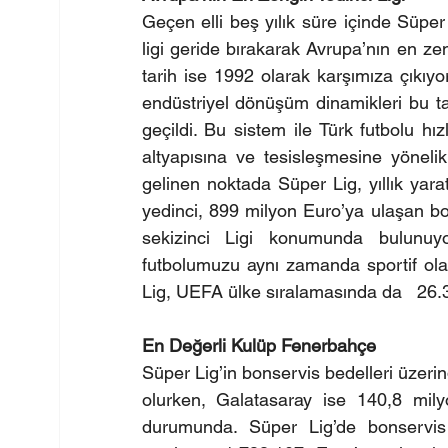
Geçen elli beş yılık süre içinde Süp
ligi geride bırakarak Avrupa’nın en ze
tarih ise 1992 olarak karşımıza çıkıyo
endüstriyel dönüşüm dinamikleri bu ta
geçildi. Bu sistem ile Türk futbolu hı
altyapısına ve tesisleşmesine yönelik
gelinen noktada Süper Lig, yıllık yara
yedinci, 899 milyon Euro’ya ulaşan bon
sekizinci Ligi konumunda bulunu
futbolumuzu aynı zamanda sportif ola
Lig, UEFA ülke sıralamasında da   26.3
En Değerli Kulüp Fenerbahçe
Süper Lig’in bonservis bedelleri üzeri
olurken, Galatasaray ise 140,8 milyo
durumunda. Süper Lig’de bonservis