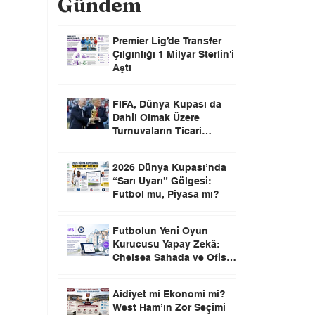
Gündem
Premier Lig’de Transfer
Çılgınlığı 1 Milyar Sterlin'i
Aştı
FIFA, Dünya Kupası da
Dahil Olmak Üzere
Turnuvaların Ticari
Haklarını Özel Yatırımcılara
Satacağını Açıkladı!
2026 Dünya Kupası’nda
“Sarı Uyarı” Gölgesi:
Futbol mu, Piyasa mı?
Futbolun Yeni Oyun
Kurucusu Yapay Zekâ:
Chelsea Sahada ve Ofiste
Devrim Peşinde
Aidiyet mi Ekonomi mi?
West Ham’ın Zor Seçimi