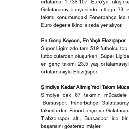
ortalama 1.738.107 Euro’ya ulaşır
Galatasaray bünyesinde tuttuğu 28 oyun
takımı konumundaki Fenerbahçe ise s
Euro değerle ikinci sırada yer alıyor.
En Genç Kayseri, En Yaşlı Elazığspor
Süper Ligimizde tam 519 futbolcu top k
futbolculardan oluşurken, Süper Lig’de 
en genç takımı 23,5 yaş ortalamasıyla
ortalamasıyla Elazığspor.
Şimdiye Kadar Altmış Yedi Takım Mücad
Şimdiye dek 67 takımın mücadele e
 Bursaspor,  Fenerbahçe, Galatasaray
takımlardan Fenerbahçe ve Galatasara
Trabzonspor altı, Bursaspor ise bi
başarısını gösterebilmişler.