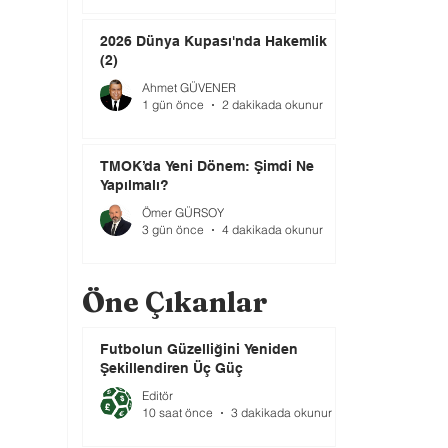
2026 Dünya Kupası'nda Hakemlik
(2)
Ahmet GÜVENER
1 gün önce
2 dakikada okunur
TMOK’da Yeni Dönem: Şimdi Ne
Yapılmalı?
Ömer GÜRSOY
3 gün önce
4 dakikada okunur
Öne Çıkanlar
Futbolun Güzelliğini Yeniden
Şekillendiren Üç Güç
Editör
10 saat önce
3 dakikada okunur