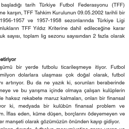
 başladığı tarih Türkiye Futbol Federasyonu (TFF) 
ne karşın, TFF Tahkim Kurulunun 09.05.2002 tarihli bir 
1956-1957 ve 1957-1958 sezonlarında Türkiye Ligi 
ların TFF Yıldız Kriterine dahil edileceğine karar 
k sayısı, toplam lig sezonu sayısından 2 fazla olarak 
tiriyor
ümü bir yerde futbolu ticarileşmeye itiyor. Futbol 
milyon dolarlara ulaşması çok doğal olarak, futbol 
nı artırıyor. Bu da ne yazık ki, sorunları beraberinde 
irmeye ve bu yarışma içinde olmaya çalışan kulüplerin 
 haksız rekabete maruz kalmaları, onları bir finansal 
or ki, medyada bir kulübün finansal problem ve 
alım. İflas eden, küme düşen, borçlarını ödeyemeyen ve 
ber manşeti olarak gözümüzün önünden kayıp gidiyor.