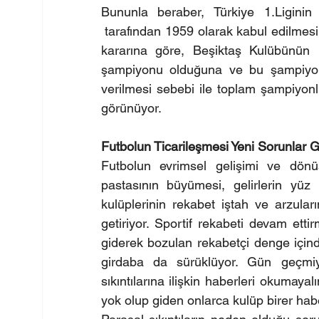
Bununla beraber, Türkiye 1.Liginin
 tarafından 1959 olarak kabul edilmesi
kararına göre, Beşiktaş Kulübünün 
şampiyonu olduğuna ve bu şampiyonluk
verilmesi sebebi ile toplam şampiyonlu
görünüyor.
Futbolun Ticarileşmesi Yeni Sorunlar Ge
Futbolun evrimsel gelişimi ve dönüş
pastasının büyümesi, gelirlerin yüz 
kulüplerinin rekabet iştah ve arzuları
getiriyor. Sportif rekabeti devam ett
giderek bozulan rekabetçi denge içinde
girdaba da sürüklüyor. Gün geçmiy
sıkıntılarına ilişkin haberleri okumay
yok olup giden onlarca kulüp birer ha