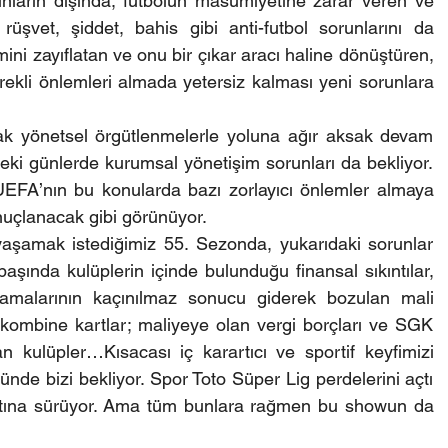
unların dışında, futbolun masumiyetine zarar veren ve 
 rüşvet, şiddet, bahis gibi anti-futbol sorunlarını da 
ini zayıflatan ve onu bir çıkar aracı haline dönüştüren, 
erekli önlemleri almada yetersiz kalması yeni sorunlara 
 yönetsel örgütlenmelerle yoluna ağır aksak devam 
ki günlerde kurumsal yönetişim sorunları da bekliyor. 
UEFA’nın bu konularda bazı zorlayıcı önlemler almaya 
onuçlanacak gibi görünüyor.
yaşamak istediğimiz 55. Sezonda, yukarıdaki sorunlar 
aşında kulüplerin içinde bulunduğu finansal sıkıntılar, 
amalarının kaçınılmaz sonucu giderek bozulan mali 
 kombine kartlar; maliyeye olan vergi borçları ve SGK 
n kulüpler…Kısacası iç karartıcı ve sportif keyfimizi 
nde bizi bekliyor. Spor Toto Süper Lig perdelerini açtı 
rtına sürüyor. Ama tüm bunlara rağmen bu showun da 