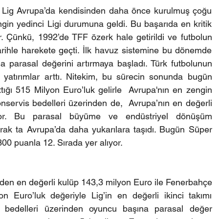
er Lig Avrupa’da kendisinden daha önce kurulmuş çoğu 
ngin yedinci Ligi durumuna geldi. Bu başarıda en kritik 
r. Çünkü, 1992’de TFF özerk hale getirildi ve futbolun 
rihle harekete geçti. İlk havuz sistemine bu dönemde 
zla parasal değerini artırmaya başladı. Türk futbolunun 
 yatırımlar arttı. Nitekim, bu sürecin sonunda bugün 
ttığı 515 Milyon Euro’luk gelirle  Avrupa'nın en zengin 
servis bedelleri üzerinden de,  Avrupa’nın en değerli 
yor. Bu parasal büyüme ve endüstriyel dönüşüm 
rak ta Avrupa’da daha yukarılara taşıdı. Bugün Süper 
00 puanla 12. Sırada yer alıyor.
nden en değerli kulüp 143,3 milyon Euro ile Fenerbahçe 
n Euro’luk değeriyle Lig’in en değerli ikinci takımı 
 bedelleri üzerinden oyuncu başına parasal değer 