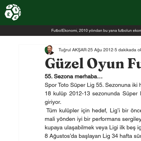
FutbolEkonomi, 2010 yılından bu yana futbolun ekonomi
Tuğrul AKŞAR
25 Ağu 2012
5 dakikada o
Güzel Oyun F
55. Sezona merhaba…
Spor Toto Süper Lig 55. Sezonuna iki
18 kulüp 2012-13 sezonunda Süper Lig
giriyor.
 Tüm kulüpler için hedef, Lig’i bir ön
mali yönden iyi bir performans sergile
kupaya ulaşabilmek veya Ligi ilk beş i
8 Ağustos’da başlayan Lig 34 hafta s