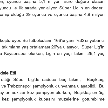
ken, oyuncu başına 5,1 milyon Euro değere ulaşan 
cu ile ilk sırada yer alıyor. Süper Lig’in en değerli 
ahip olduğu 29 oyuncu ve oyuncu başına 4,9 milyon 
oşturuyor. Bu futbolcuların 166’sı yani %32’si yabancı 
takımların yaş ortalaması 26’ya ulaşıyor.  Süper Lig’in 
 Kayserispor olurken, Ligin en yaşlı takımı 28,1 yaş 
ele Etti
ttiği Süper Lig'de sadece beş takım,  Beşiktaş, 
 ve Trabzonspor şampiyonluk unvanına ulaşabildi.  Bu 
y on sekizer kez şampiyon olurken,  Beşiktaş on üç, 
r kez şampiyonluk kupasını müzelerine götürebilme 