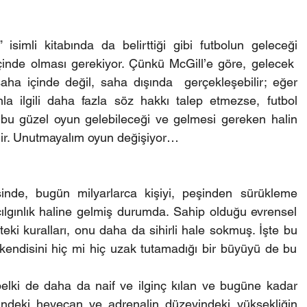
isimli kitabında da belirttiği gibi futbolun geleceği 
çinde olması gerekiyor. Çünkü McGill’e göre, gelecek  
aha içinde değil, saha dışında  gerçekleşebilir; eğer 
la ilgili daha fazla söz hakkı talep etmezse, futbol 
 bu güzel oyun gelebileceği ve gelmesi gereken halin 
ilir. Unutmayalım oyun değişiyor…
sinde, bugün milyarlarca kişiyi, peşinden sürükleme 
ılgınlık haline gelmiş durumda. Sahip olduğu evrensel 
kteki kuralları, onu daha da sihirli hale sokmuş. İşte bu 
 kendisini hiç mi hiç uzak tutamadığı bir büyüyü de bu 
elki de daha da naif ve ilginç kılan ve bugüne kadar 
liğindeki heyecan ve adrenalin düzeyindeki yüksekliğin 