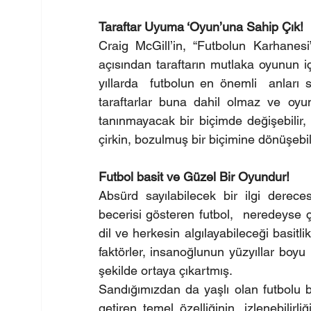
Taraftar Uyuma ‘Oyun’una Sahip Çık!
Craig McGill’in, “Futbolun Karhanesi” 
açısından taraftarın mutlaka oyunun i
yıllarda  futbolun en önemli  anları s
taraftarlar buna dahil olmaz ve oyun
tanınmayacak bir biçimde değişebilir,
çirkin, bozulmuş bir biçimine dönüşeb
Futbol basit ve Güzel Bir Oyundur!
Absürd sayılabilecek bir ilgi derece
becerisi gösteren futbol,  neredeyse ç
dil ve herkesin algılayabileceği basitli
faktörler, insanoğlunun yüzyıllar boyu
şekilde ortaya çıkartmış.
Sandığımızdan da yaşlı olan futbolu b
getiren temel özelliğinin, izlenebilir