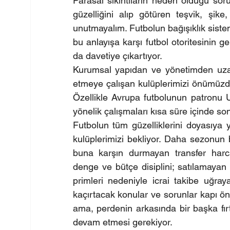
Parasal sıkıntıların neden olduğu sor
güzelliğini alıp götüren teşvik, şike,
unutmayalım. Futbolun bağışıklık sistem
bu anlayışa karşı futbol otoritesinin g
da davetiye çıkartıyor.
Kurumsal yapıdan ve yönetimden uzak
etmeye çalışan kulüplerimizi önümüzde
Özellikle Avrupa futbolunun patronu 
yönelik çalışmaları kısa süre içinde s
Futbolun tüm güzelliklerini doyasıya 
kulüplerimizi bekliyor. Daha sezonun b
buna karşın durmayan transfer harc
denge ve bütçe disiplini; satılamayan
primleri nedeniyle icrai takibe uğraya
kaçırtacak konular ve sorunlar kapı önü
ama, perdenin arkasında bir başka fı
devam etmesi gerekiyor.