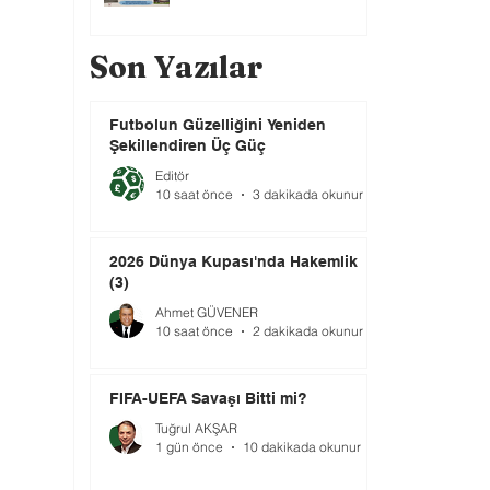
Son Yazılar
Futbolun Güzelliğini Yeniden
Şekillendiren Üç Güç
Editör
10 saat önce
3 dakikada okunur
2026 Dünya Kupası'nda Hakemlik
(3)
Ahmet GÜVENER
10 saat önce
2 dakikada okunur
FIFA-UEFA Savaşı Bitti mi?
Tuğrul AKŞAR
1 gün önce
10 dakikada okunur