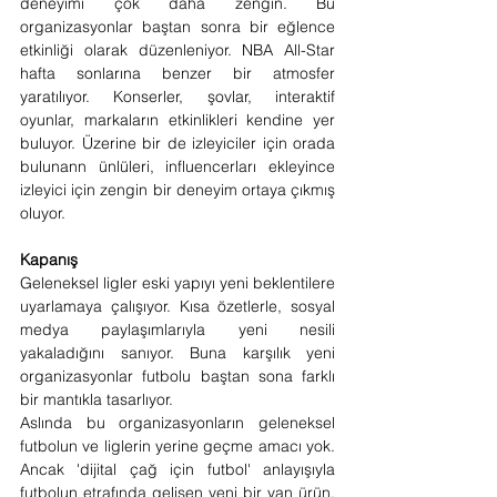
deneyimi çok daha zengin. Bu 
organizasyonlar baştan sonra bir eğlence 
etkinliği olarak düzenleniyor. NBA All-Star 
hafta sonlarına benzer bir atmosfer 
yaratılıyor. Konserler, şovlar, interaktif 
oyunlar, markaların etkinlikleri kendine yer 
buluyor. Üzerine bir de izleyiciler için orada 
bulunann ünlüleri, influencerları ekleyince 
izleyici için zengin bir deneyim ortaya çıkmış 
oluyor.
Kapanış
Geleneksel ligler eski yapıyı yeni beklentilere 
uyarlamaya çalışıyor. Kısa özetlerle, sosyal 
medya paylaşımlarıyla yeni nesili 
yakaladığını sanıyor. Buna karşılık yeni 
organizasyonlar futbolu baştan sona farklı 
bir mantıkla tasarlıyor.
Aslında bu organizasyonların geleneksel 
futbolun ve liglerin yerine geçme amacı yok. 
Ancak 'dijital çağ için futbol' anlayışıyla 
futbolun etrafında gelişen yeni bir yan ürün, 