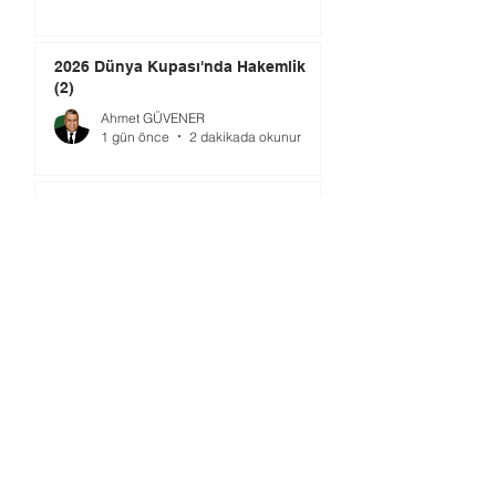
2026 Dünya Kupası'nda Hakemlik
(2)
Ahmet GÜVENER
1 gün önce
2 dakikada okunur
TMOK’da Yeni Dönem: Şimdi Ne
Yapılmalı?
Ömer GÜRSOY
3 gün önce
4 dakikada okunur
Gündem