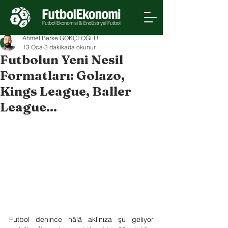
Ahmet Berke GÖKÇEOĞLU
13 Oca
3 dakikada okunur
Futbolun Yeni Nesil
Formatları: Golazo,
Kings League, Baller
League...
Futbol denince hâlâ aklınıza şu geliyor 