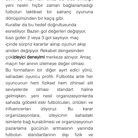
yeni neslin hiçbir zaman bağlanamadığı 
futbolun taktiksel bir satranç oyununa 
dönüşümünden bir kaçış gibi.
Kurallar da bu hedef doğrultusunda 
esnetiliyor. Bazen gol değerleri değişiyor, 
bazı goller 2 veya 3 gol sayılıyor, maç 
içinde sürpriz kararlar alınıp oyunun akışı 
aniden değişiyor. Rekabet dengesinden 
çok
izleyici deneyimi
 merkeze alınıyor. Amaç 
maçın her anının izlemeye değer olması.
Bu formatların bir diğer ayırt edici yönü, 
sahadaki oyuncu profili. Futbolda artık her 
oyuncunun hem fiziksel hem zihinsel elit 
seviyelerde olması standart haline 
gelmişken, yeni nesil organizasyonlarda 
sahada göbekli eski futbolcuları, ünlüleri ve 
influencerları izliyoruz. Bu karar 
organizasyonlara, izleyicinin sahadaki 
isimlerle bağ kurabilmesi ve organizasyonun 
pazarlama gücünün artmasının yanında 
futbolun standartlarının dışı fizik ve 