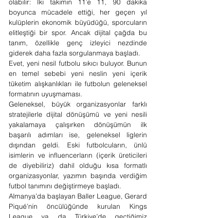
olabilir: İki takımın 11’e 11, 90 dakika 
boyunca mücadele ettiği, her geçen yıl 
kulüplerin ekonomik büyüdüğü, sporcuların 
elitleştiği bir spor. Ancak dijital çağda bu 
tanım, özellikle genç izleyici nezdinde 
giderek daha fazla sorgulanmaya başladı.
Evet, yeni nesil futbolu sıkıcı buluyor. Bunun 
en temel sebebi yeni neslin yeni içerik 
tüketim alışkanlıkları ile futbolun geleneksel 
formatının uyuşmaması.
Geleneksel, büyük organizasyonlar farklı 
stratejilerle dijital dönüşümü ve yeni nesili 
yakalamaya çalışırken dönüşümün ilk 
başarılı adımları ise, geleneksel liglerin 
dışından geldi. Eski futbolcuların, ünlü 
isimlerin ve influencerların (içerik üreticileri 
de diyebiliriz) dahil olduğu kısa formatlı 
organizasyonlar, yazımın başında verdiğim 
futbol tanımını değiştirmeye başladı.
Almanya’da başlayan Baller League, Gerard 
Piqué’nin öncülüğünde kurulan Kings 
League ya da Türkiye’de geçtiğimiz 