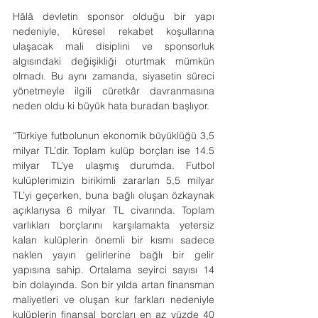
Hâlâ devletin sponsor olduğu bir yapı 
nedeniyle, küresel rekabet koşullarına 
ulaşacak mali disiplini ve sponsorluk 
algısındaki değişikliği oturtmak mümkün 
olmadı. Bu aynı zamanda, siyasetin süreci 
yönetmeyle ilgili cüretkâr davranmasına 
neden oldu ki büyük hata buradan başlıyor.
“Türkiye futbolunun ekonomik büyüklüğü 3,5 
milyar TL’dir. Toplam kulüp borçları ise 14.5 
milyar TL’ye ulaşmış durumda. Futbol 
kulüplerimizin birikimli zararları 5,5 milyar 
TL’yi geçerken, buna bağlı oluşan özkaynak 
açıklarıysa 6 milyar TL civarında. Toplam 
varlıkları borçlarını karşılamakta yetersiz 
kalan kulüplerin önemli bir kısmı sadece 
naklen yayın gelirlerine bağlı bir gelir 
yapısına sahip. Ortalama seyirci sayısı 14 
bin dolayında. Son bir yılda artan finansman 
maliyetleri ve oluşan kur farkları nedeniyle 
kulüplerin finansal borçları en az yüzde 40 