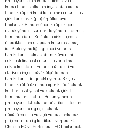
Profesyonelizmin kabul edilmesi ve ilk 
kapalı futbol statlarının inşasından sonra 
futbol kulüpleri kendilerini sınırlı sorumluluk 
şirketleri olarak (plc) örgütlemeye 
başladılar. Bundan önce kulüpler genel 
olarak yönetim kurulları ile yönetilen dernek 
formunda idiler. Kulüplerin şirketleşmesi 
öncelikle finansal açıdan korunma amaçlı 
idi. Profesyonelliğin gelmesi ve para 
hareketlerinin olması dernek üyelerini 
sakıncalı finansal sorumluluklar altına 
sokabilmekte idi. Futbolcu ücretleri ve 
stadyum inşası büyük ölçüde para 
hareketlerini de gerektiriyordu. Bir çok 
futbol kulübü özlerinde spor kulübü olarak 
kaldılar fakat yasal yapı olarak şirket 
formunu tercih ettiler. Bunun yanında 
profesyonel futbolun popülaritesi futbolun 
profesyonel bir girişim olarak 
düşünülmesine yol açtı ve bu alanla bazı 
girişimciler de ilgilendiler. Liverpool FC, 
Chelsea FC ve Portsmouth FC başlangıçta 