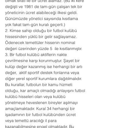
olmak sıfatı ile bir ücret alamaz. (Bu iki kere 
değişti ve 1981 de tam-gün çalışan tek bir 
yöneticinin ücret alabileceği ilkesi geldi. 
Günümüzde yönetici sayısında kısıtlama 
yok fakat tam-gün kuralı geçerli.)
2. Kimse sahip olduğu bir futbol kulübü 
hissesinden yüklü bir gelir sağlayamaz. 
Ödenecek temettüler hissenin nominal 
değeri üzerinden yüzde 5  ile kısıtlanmıştır.
3. Bir futbol kulübü aktiflerin nakte 
çevrilmesine karşı korunmuştur. Şayet bir 
kulüp değer kazanmış ise herhangi bir artı 
değer,  aktif sportif destek fonlarına veya 
diğer yerel sportif kurumlara dağıtılmalıdır.
Bu kurallar, futbolun bir kamu hizmeti 
olduğu, kar amaçlı olmadığı anlayışını futbol 
kulübü hisseleri olan veya kulübü 
yönetmeye heveslenen bireyler aşılmayı 
amaçlamaktadır. Kural 34 herhangi bir 
işadamının bir futbol kulübünden ücret 
veya temettü aracılığı il para 
kazanabilmesine engel olmaktadır. Bu 