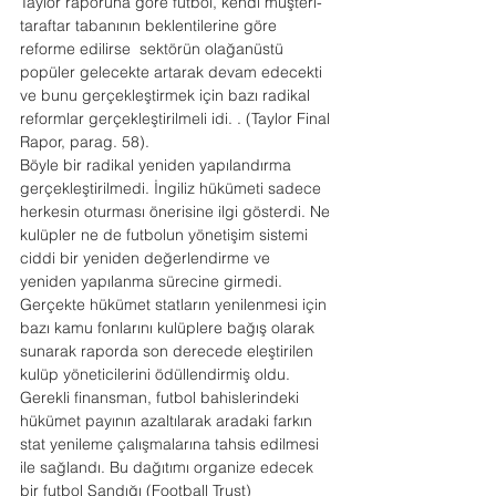
Taylor raporuna göre futbol, kendi müşteri-
taraftar tabanının beklentilerine göre 
reforme edilirse  sektörün olağanüstü 
popüler gelecekte artarak devam edecekti 
ve bunu gerçekleştirmek için bazı radikal 
reformlar gerçekleştirilmeli idi. . (Taylor Final 
Rapor, parag. 58).
Böyle bir radikal yeniden yapılandırma 
gerçekleştirilmedi. İngiliz hükümeti sadece 
herkesin oturması önerisine ilgi gösterdi. Ne 
kulüpler ne de futbolun yönetişim sistemi 
ciddi bir yeniden değerlendirme ve 
yeniden yapılanma sürecine girmedi. 
Gerçekte hükümet statların yenilenmesi için 
bazı kamu fonlarını kulüplere bağış olarak 
sunarak raporda son derecede eleştirilen 
kulüp yöneticilerini ödüllendirmiş oldu.
Gerekli finansman, futbol bahislerindeki 
hükümet payının azaltılarak aradaki farkın 
stat yenileme çalışmalarına tahsis edilmesi 
ile sağlandı. Bu dağıtımı organize edecek 
bir futbol Sandığı (Football Trust) 