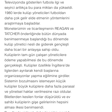
Televizyonda gösterilen futbola ilgi ve 
seyirci arttıkça bu para miktarı da yükseldi. 
1980 lerde kulüp yöneticileri futboldan 
daha çok gelir elde etmenin yöntemlerini 
araştırmaya başladılar.
Moneterizmin ve ticarileşmenin REAGAN ve 
TATCHER önderliğinde bütün dünyada 
benimsenmeye başlandığı bu dönemde 
kulüp yönetici nesli de giderek gençleşti 
daha ticari bir anlayışa sahip oldu. 
Kulüplerin tam-gün çalışan yöneticilere 
ödeme yapabilmesi de bu dönemde 
gerçekleşti. Kulüpler özellikle İngiltere’de 
liglerden ayrılarak kendi başlarına 
organizasyonlar yapma eğilimine girdiler. 
Sistemin bozulmasını istemeyen küçük 
kulüpler büyük kulüplere daha fazla parasal 
ve yönetsel haklar verilmesine razı oldular. 
Biletlerden kesilen fonlar düşürüldü ve ev 
sahibi kulüplerin gişe gelirlerinin hepsini 
alması ilkesi benimsendi.