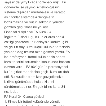
sayesinde yüzyıl kadar önlenebilmişti. Bu 
dönemde ise yayımcılık teknolojisinin 
sisteme dışardan müdahalesi ve yarattığı 
aşırı fonlar sistemdeki dengelerin 
bozulmasına ve bütün sektörün yeniden 
gözden geçirilmesine yol açtı.
Finansal disiplin ve FA Kural 34
İngiltere Futbol Ligi, kulüpler arasındaki 
eşitliği gözetecek bir anlayışla kurulmuş idi 
ve gelirin büyük ve küçük kulüpler arasında 
yeniden dağıtımıma özen gösteriliyordu. FA 
ise profesyonel futbol kulüplerinin sportif 
karakterlerini korumaları konusunda hassas 
davranıyordu. FA tüzüğünün perofesyonel 
kulüp-şirket maddesine çeşitli kuralları dahil 
etti. Bu kurallar bir miktar gevşetilmekle 
birlikte günümüzde hala etkilerini 
sürdürmektedirler. En çok biline kural 34 
no. ludur.
FA Kural 34 Kısaca şöyledir:
1. Kimse bir futbol kulübünde yönetici 