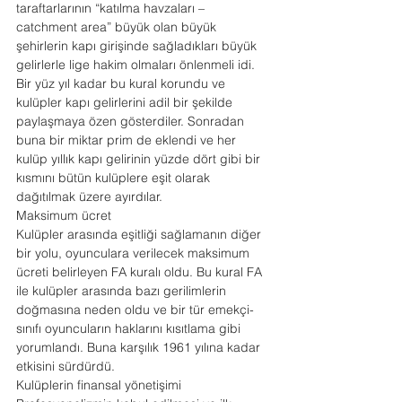
taraftarlarının “katılma havzaları – 
catchment area” büyük olan büyük 
şehirlerin kapı girişinde sağladıkları büyük 
gelirlerle lige hakim olmaları önlenmeli idi. 
Bir yüz yıl kadar bu kural korundu ve 
kulüpler kapı gelirlerini adil bir şekilde 
paylaşmaya özen gösterdiler. Sonradan 
buna bir miktar prim de eklendi ve her 
kulüp yıllık kapı gelirinin yüzde dört gibi bir 
kısmını bütün kulüplere eşit olarak 
dağıtılmak üzere ayırdılar.
Maksimum ücret
Kulüpler arasında eşitliği sağlamanın diğer 
bir yolu, oyunculara verilecek maksimum 
ücreti belirleyen FA kuralı oldu. Bu kural FA 
ile kulüpler arasında bazı gerilimlerin 
doğmasına neden oldu ve bir tür emekçi-
sınıfı oyuncuların haklarını kısıtlama gibi 
yorumlandı. Buna karşılık 1961 yılına kadar 
etkisini sürdürdü.
Kulüplerin finansal yönetişimi