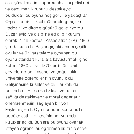
okul yönetimlerinin sporcu ahlakını geliştirici 
ve centilmenlik ruhunu destekleyici 
buldukları bu oyuna hoş görü ile yaklaştılar. 
Organize bir fiziksel mücadele gençlerin 
iradesini ve direniş gücünü geliştiriyordu. 
Düzenleyici ve disipline edici bir kurum 
olarak  “The Football Association (FA)” 1863 
yılında kuruldu. Başlangıçtaki amacı çeşitli 
okullar ve üniversitelerde oynanan bu 
oyunu standart kurallara kavuşturmak içindi.
Futbol 1860 lar ve 1870 lerde üst sınıf 
çevrelerde benimsendi ve çoğunlukla 
üniversite öğrencilerinin oyunu oldu. 
Gelişmesine kiliseler ve okullar katkıda 
bulundular. Futbolda fiziksel ve ruhsal 
sağlığı destekleyen ve moral değerlerin 
önemsenmesini sağlayan bir yön 
keşfetmişlerdi. Oyun bundan sonra hızla 
popülerleşti. İngiltere’nin her yanında 
kulüpler açıldı. Bunlara bu oyunu oyanak 
isteyen öğrenciler, öğretmenler, rahipler ve 