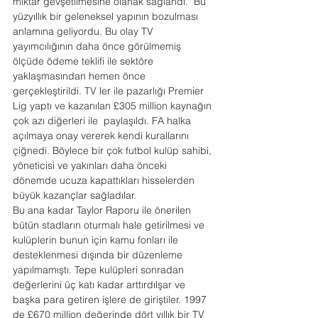
miktar gevşetilmesine olanak sağlandı.  Bu 
yüzyıllık bir geleneksel yapının bozulması 
anlamına geliyordu. Bu olay TV 
yayımcılığının daha önce görülmemiş 
ölçüde ödeme teklifi ile sektöre 
yaklaşmasından hemen önce 
gerçekleştirildi. TV ler ile pazarlığı Premier 
Lig yaptı ve kazanılan £305 million kaynağın 
çok azı diğerleri ile  paylaşıldı. FA halka 
açılmaya onay vererek kendi kurallarını 
çiğnedi. Böylece bir çok futbol kulüp sahibi, 
yöneticisi ve yakınları daha önceki 
dönemde ucuza kapattıkları hisselerden 
büyük kazançlar sağladılar.
Bu ana kadar Taylor Raporu ile önerilen 
bütün stadların oturmalı hale getirilmesi ve 
kulüplerin bunun için kamu fonları ile 
desteklenmesi dışında bir düzenleme 
yapılmamıştı. Tepe kulüpleri sonradan 
değerlerini üç katı kadar arttırdılşar ve 
başka para getiren işlere de giriştiler. 1997 
de £670 million değerinde dört yıllık bir TV 