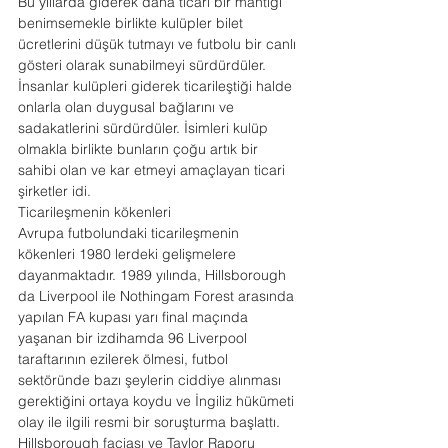
Bu yıllarda giderek daha ticari bir mantığı 
benimsemekle birlikte kulüpler bilet 
ücretlerini düşük tutmayı ve futbolu bir canlı 
gösteri olarak sunabilmeyi sürdürdüler. 
İnsanlar kulüpleri giderek ticarileştiği halde 
onlarla olan duygusal bağlarını ve 
sadakatlerini sürdürdüler. İsimleri kulüp 
olmakla birlikte bunların çoğu artık bir 
sahibi olan ve kar etmeyi amaçlayan ticari 
şirketler idi.
Ticarileşmenin kökenleri
Avrupa futbolundaki ticarileşmenin 
kökenleri 1980 lerdeki gelişmelere 
dayanmaktadır. 1989 yılında, Hillsborough 
da Liverpool ile Nothingam Forest arasında 
yapılan FA kupası yarı final maçında 
yaşanan bir izdihamda 96 Liverpool 
taraftarının ezilerek ölmesi, futbol 
sektöründe bazı şeylerin ciddiye alınması 
gerektiğini ortaya koydu ve İngiliz hükümeti  
olay ile ilgili resmi bir soruşturma başlattı.
Hillsborough faciası ve Taylor Raporu