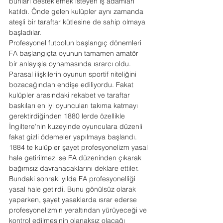
bunları desteklemek isteyen iş adamları 
katıldı. Önde gelen kulüpler aynı zamanda 
ateşli bir taraftar kütlesine de sahip olmaya 
başladılar.
Profesyonel futbolun başlangıç dönemleri
FA başlangıçta oyunun tamamen amatör 
bir anlayışla oynamasında ısrarcı oldu. 
Parasal ilişkilerin oyunun sportif niteliğini 
bozacağından endişe ediliyordu. Fakat 
kulüpler arasındaki rekabet ve taraftar 
baskıları en iyi oyuncuları takıma katmayı 
gerektirdiğinden 1880 lerde özellikle 
İngiltere’nin kuzeyinde oyunculara düzenli 
fakat gizli ödemeler yapılmaya başlandı. 
1884 te kulüpler şayet profesyonelizm yasal 
hale getirilmez ise FA düzeninden çıkarak 
bağımsız davranacaklarını deklare ettiler. 
Bundaki sonraki yılda FA profesyonelliği 
yasal hale getirdi. Bunu gönülsüz olarak 
yaparken, şayet yasaklarda ısrar ederse 
profesyonelizmin yeraltından yürüyeceği ve 
kontrol edilmesinin olanaksız olacağı 