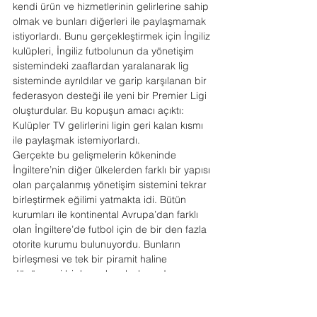
kendi ürün ve hizmetlerinin gelirlerine sahip 
olmak ve bunları diğerleri ile paylaşmamak 
istiyorlardı. Bunu gerçekleştirmek için İngiliz 
kulüpleri, İngiliz futbolunun da yönetişim 
sistemindeki zaaflardan yaralanarak lig 
sisteminde ayrıldılar ve garip karşılanan bir 
federasyon desteği ile yeni bir Premier Ligi 
oluşturdular. Bu kopuşun amacı açıktı: 
Kulüpler TV gelirlerini ligin geri kalan kısmı 
ile paylaşmak istemiyorlardı.
Gerçekte bu gelişmelerin kökeninde 
İngiltere’nin diğer ülkelerden farklı bir yapısı 
olan parçalanmış yönetişim sistemini tekrar 
birleştirmek eğilimi yatmakta idi. Bütün 
kurumları ile kontinental Avrupa’dan farklı 
olan İngiltere’de futbol için de bir den fazla 
otorite kurumu bulunuyordu. Bunların 
birleşmesi ve tek bir piramit haline 
dönüşmesi bir kısım kuruluşların da 
varlığının sona ermesi anlamına gelecekti. 
Bu otoritelerden biri olan FA (The Football 