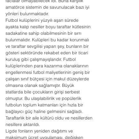
facialar olmayabilecek idi. Buna karşılık 
amatörce sistemin de savunulacak bazı iyi 
yönleri bulunmaktadır.
Futbol kulüplerini yüzyılı aşan sürede 
ayakta kalıp nesiller boyu taraftar kütlesinin 
sadakatine sahip olabilmesinin bir sırrı 
bulunmalıdır. Kulüpleri bu kadar korunmalı 
ve taraftar sevgilisi yapan şey, bunların bir 
gösteri sektöründe rekabet eden bir ticari 
kuruluş gibi çalışmayışlarıdır. Futbol 
kulüplerinden para kazanma olanaklarının 
engellenmesi futbol maliyetlerinin geniş bir 
çalışan sınıf bütçesi için makul düzeylerde 
olmasına olanak sağlamıştır. Büyük 
statlarda bile çocukların girişi serbest 
olmuştur. Bu ulaşılabilirlik ve popülerlik 
futbolun toplum katmanları için hızla bir 
bağlayıcı güç haline gelmesini sağladı. 
Taraftarlık bir aile kültürü oldu ve nesillerden 
nesillere aktarıldı.
Ligde fonların yeniden dağıtımı ve 
maksimum ücret uygulaması, değişken 