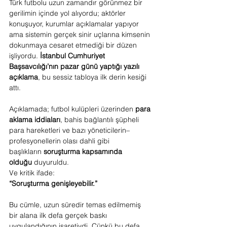
Türk futbolu uzun zamandır görünmez bir 
gerilimin içinde yol alıyordu; aktörler 
konuşuyor, kurumlar açıklamalar yapıyor 
ama sistemin gerçek sinir uçlarına kimsenin 
dokunmaya cesaret etmediği bir düzen 
işliyordu. 
İstanbul Cumhuriyet 
Başsavcılığı’nın pazar günü yaptığı yazılı 
açıklama
, bu sessiz tabloya ilk derin kesiği 
attı.
Açıklamada; futbol kulüpleri üzerinden 
para 
aklama iddiaları
, bahis bağlantılı şüpheli 
para hareketleri ve bazı yöneticilerin–
profesyonellerin olası dahli gibi 
başlıkların 
soruşturma kapsamında 
olduğu
 duyuruldu.
Ve kritik ifade:
“Soruşturma genişleyebilir.”
Bu cümle, uzun süredir temas edilmemiş 
bir alana ilk defa gerçek baskı 
uygulandığının işaretiydi. Çünkü bu defa 