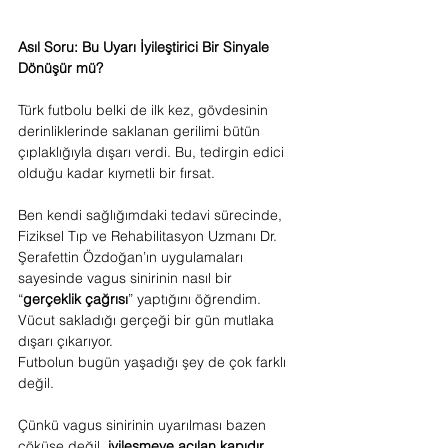
Asıl Soru: Bu Uyarı İyileştirici Bir Sinyale 
Dönüşür mü?
Türk futbolu belki de ilk kez, gövdesinin 
derinliklerinde saklanan gerilimi bütün 
çıplaklığıyla dışarı verdi. Bu, tedirgin edici 
olduğu kadar kıymetli bir fırsat.
Ben kendi sağlığımdaki tedavi sürecinde, 
Fiziksel Tıp ve Rehabilitasyon Uzmanı Dr. 
Şerafettin Özdoğan’ın uygulamaları 
sayesinde vagus sinirinin nasıl bir 
“
gerçeklik çağrısı
” yaptığını öğrendim.
Vücut sakladığı gerçeği bir gün mutlaka 
dışarı çıkarıyor.
Futbolun bugün yaşadığı şey de çok farklı 
değil.
Çünkü vagus sinirinin uyarılması bazen 
çöküşe değil, 
iyileşmeye açılan kapıdır
.