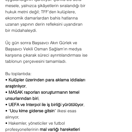
mesele, yalnızca şikâyetlerin sıralandığı bir 
hukuk metni değil; TFF’den kulüplere, 
ekonomik damarlardan bahis hatlarına 
uzanan yapının derin refleksini uyandıran 
bir müdahaleydi.
Üç gün sonra Başsavcı Akın Gürlek ve 
Başsavcı Vekili Osman Sağlam’ın medya 
karşısına çıkarak süreci ayrıntılandırması ise 
tablonun çerçevesini tamamladı.
Bu toplantıda:
• 
Kulüpler üzerinden para aklama iddiaları 
araştırılıyor
,
• 
MASAK raporları soruşturmanın temel 
unsurlarından biri
,
• 
UEFA ve Interpol ile iş birliği yürütülüyor
,
• “
Ucu kime giderse gitsin
” ilkesi esas 
alınıyor,
• Hakemler, yöneticiler ve futbol 
profesyonellerinin 
mal varlığı hareketleri 