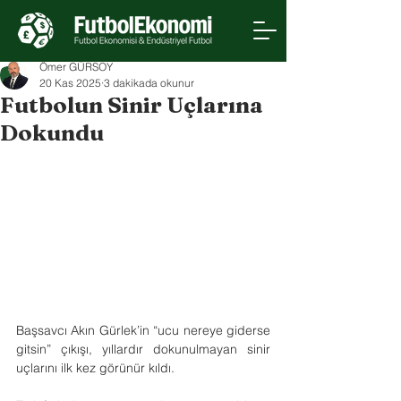
Ömer GÜRSOY
20 Kas 2025
3 dakikada okunur
Futbolun Sinir Uçlarına
Dokundu
Başsavcı Akın Gürlek’in “ucu nereye giderse 
gitsin” çıkışı, yıllardır dokunulmayan sinir 
uçlarını ilk kez görünür kıldı.