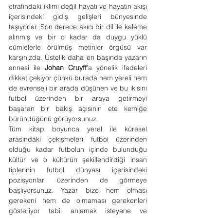
etrafındaki iklimi değil hayatı ve hayatın akışı 
içerisindeki gidiş gelişleri bünyesinde 
taşıyorlar. Son derece akıcı bir dil ile kaleme 
alınmış ve bir o kadar da duygu yüklü 
cümlelerle örülmüş metinler örgüsü var 
karşınızda. Üstelik daha en başında yazarın 
annesi ile 
Johan Cruyff
’a yönelik ifadeleri 
dikkat çekiyor çünkü burada hem yereli hem 
de evrenseli bir arada düşünen ve bu ikisini 
futbol üzerinden bir araya getirmeyi 
başaran bir bakış açısının ete kemiğe 
büründüğünü görüyorsunuz. 
Tüm kitap boyunca yerel ile küresel 
arasındaki çekişmeleri futbol üzerinden 
olduğu kadar futbolun içinde bulunduğu 
kültür ve o kültürün şekillendirdiği insan 
tiplerinin futbol dünyası içerisindeki 
pozisyonları üzerinden de görmeye 
başlıyorsunuz. Yazar bize hem olması 
gerekeni hem de olmaması gerekenleri 
gösteriyor tabii anlamak isteyene ve 