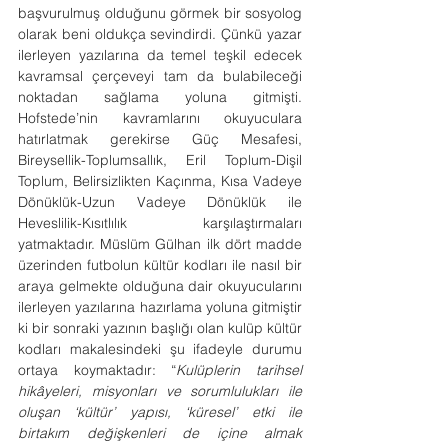
başvurulmuş olduğunu görmek bir sosyolog 
olarak beni oldukça sevindirdi. Çünkü yazar 
ilerleyen yazılarına da temel teşkil edecek 
kavramsal çerçeveyi tam da bulabileceği 
noktadan sağlama yoluna gitmişti. 
Hofstede’nin kavramlarını okuyuculara 
hatırlatmak gerekirse Güç Mesafesi, 
Bireysellik-Toplumsallık, Eril Toplum-Dişil 
Toplum, Belirsizlikten Kaçınma, Kısa Vadeye 
Dönüklük-Uzun Vadeye Dönüklük ile 
Heveslilik-Kısıtlılık karşılaştırmaları 
yatmaktadır. Müslüm Gülhan ilk dört madde 
üzerinden futbolun kültür kodları ile nasıl bir 
araya gelmekte olduğuna dair okuyucularını 
ilerleyen yazılarına hazırlama yoluna gitmiştir 
ki bir sonraki yazının başlığı olan kulüp kültür 
kodları makalesindeki şu ifadeyle durumu 
ortaya koymaktadır: “
Kulüplerin tarihsel 
hikâyeleri, misyonları ve sorumlulukları ile 
oluşan ‘kültür’ yapısı, ‘küresel’ etki ile 
birtakım değişkenleri de içine almak 