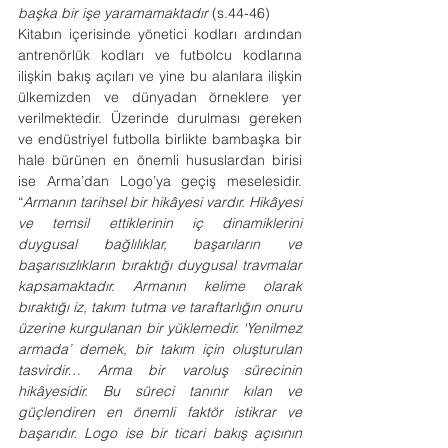
başka bir işe yaramamaktadır
 (s.44-46)
Kitabın içerisinde yönetici kodları ardından 
antrenörlük kodları ve futbolcu kodlarına 
ilişkin bakış açıları ve yine bu alanlara ilişkin 
ülkemizden ve dünyadan örneklere yer 
verilmektedir. Üzerinde durulması gereken 
ve endüstriyel futbolla birlikte bambaşka bir 
hale bürünen en önemli hususlardan birisi 
ise Arma’dan Logo’ya geçiş meselesidir. 
“
Armanın tarihsel bir hikâyesi vardır. Hikâyesi 
ve temsil ettiklerinin iç dinamiklerini 
duygusal bağlılıklar, başarıların ve 
başarısızlıkların bıraktığı duygusal travmalar 
kapsamaktadır. Armanın kelime olarak 
bıraktığı iz, takım tutma ve taraftarlığın onuru 
üzerine kurgulanan bir yüklemedir. ‘Yenilmez 
armada’ demek, bir takım için oluşturulan 
tasvirdir… Arma bir varoluş sürecinin 
hikâyesidir. Bu süreci tanınır kılan ve 
güçlendiren en önemli faktör istikrar ve 
başarıdır. Logo ise bir ticari bakış açısının 