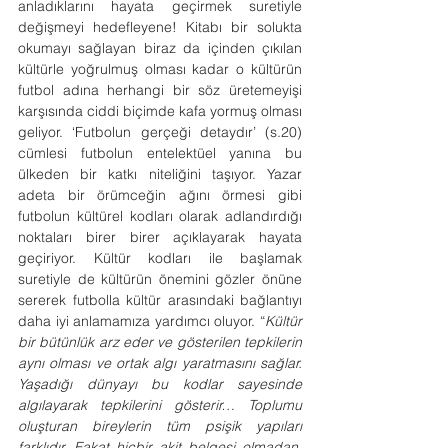
anladıklarını hayata geçirmek suretiyle 
değişmeyi hedefleyene! Kitabı bir solukta 
okumayı sağlayan biraz da içinden çıkılan 
kültürle yoğrulmuş olması kadar o kültürün 
futbol adına herhangi bir söz üretemeyişi 
karşısında ciddi biçimde kafa yormuş olması 
geliyor. ‘Futbolun gerçeği detaydır’ (s.20) 
cümlesi futbolun entelektüel yanına bu 
ülkeden bir katkı niteliğini taşıyor. Yazar 
adeta bir örümceğin ağını örmesi gibi 
futbolun kültürel kodları olarak adlandırdığı 
noktaları birer birer açıklayarak hayata 
geçiriyor. Kültür kodları ile başlamak 
suretiyle de kültürün önemini gözler önüne 
sererek futbolla kültür arasındaki bağlantıyı 
daha iyi anlamamıza yardımcı oluyor. “
Kültür 
bir bütünlük arz eder ve gösterilen tepkilerin 
aynı olması ve ortak algı yaratmasını sağlar. 
Yaşadığı dünyayı bu kodlar sayesinde 
algılayarak tepkilerini gösterir… Toplumu 
oluşturan bireylerin tüm psişik yapıları 
farklıdır. Fakat hiçbir akit belgesi olmadan, 