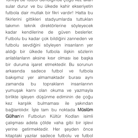
sular durur ve bu ülkede kahir ekseriyetin 
futbola dair mutlak bir fikri vardır! Hatta bu 
fikirlerini gittikleri stadyumlarda tuttukları 
takımın teknik direktörlerine söyleyecek 
kadar kendilerine de güven beslerler. 
Futbolu bu kadar çok bildiğini zanneden ve 
futbolu sevdiğini söyleyen insanların yer 
aldığı bir ülkede futbola ilişkin sözlerin 
anlatılanların aksine kısır olması ise başka 
bir duruma işaret etmektedir. Bu sorunun 
arkasında sadece futbol ve futbola 
bakışımız yer almamaktadır burası aynı 
zamanda bu toprakların insanlarının 
yumuşak karnı olan okuma ve yazmayla 
birlikte işleyen düşünme ediminin de çoğu 
kez karşılık bulmaması ile yakından 
bağlantılıdır. İşte tam bu noktada 
Müslüm 
Gülhan
’ın Futbolun Kültür Kodları isimli 
çalışması adeta çölde vaha gibi bir işlevi 
yerine getirmektedir. Her şeyden önce 
kitaptaki yazılar sadece futbolu ve futbol 