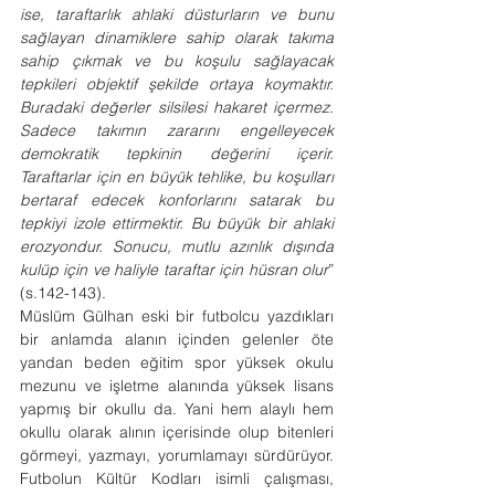
ise, taraftarlık ahlaki düsturların ve bunu 
sağlayan dinamiklere sahip olarak takıma 
sahip çıkmak ve bu koşulu sağlayacak 
tepkileri objektif şekilde ortaya koymaktır. 
Buradaki değerler silsilesi hakaret içermez. 
Sadece takımın zararını engelleyecek 
demokratik tepkinin değerini içerir. 
Taraftarlar için en büyük tehlike, bu koşulları 
bertaraf edecek konforlarını satarak bu 
tepkiyi izole ettirmektir. Bu büyük bir ahlaki 
erozyondur. Sonucu, mutlu azınlık dışında 
kulüp için ve haliyle taraftar için hüsran olur
” 
(s.142-143). 
Müslüm Gülhan eski bir futbolcu yazdıkları 
bir anlamda alanın içinden gelenler öte 
yandan beden eğitim spor yüksek okulu 
mezunu ve işletme alanında yüksek lisans 
yapmış bir okullu da. Yani hem alaylı hem 
okullu olarak alının içerisinde olup bitenleri 
görmeyi, yazmayı, yorumlamayı sürdürüyor. 
Futbolun Kültür Kodları isimli çalışması, 