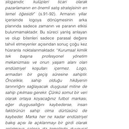
sloganıdır, kulüpleri ticari olarak 
pazarlamanın en önemli satış stratejisinin en 
temel öğesidir
” (s.91-92). Armanın yıllar 
içerisinde logoya dönüşmesinin arka 
planında sadece zamanın ve paranın etkisi 
bulunmamaktadır. Bu süreci yanlış anlayan 
ve olup bitenleri sadece parasal değere 
tahvil etmeyenler açısından sonuç çoğu kez 
hüsranla noktalanmaktadır. “
Kurumsal kimlik 
tek başına profesyonel yönetim 
mekanizması ve onun yaşam alanı olan 
endüstriyel koşulları içermez. Logo, 
armadan bir geçiş süresine sahiptir. 
Öncelikle, sahip olduğu hikâyenin 
tanınırlığını sağlayacak duygusal mitine de 
sahip çıkılması gerekir. Çünkü somut bir veri 
olarak ortaya koyacağınız futbol markası, 
eğer duygusallığını kaybederse, insan 
faktörünün sahip olma dürtüsünü de 
kaybeder. Marka her ne kadar endüstriyel 
bakış açısı ile açıklanmayı bir girdi olarak 
anlatmaya çalışsa da temelinde duygusal 