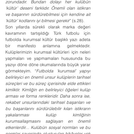
zorundadır. Bundan dolayı her kulübün 
‘kültür’ deseni farklıdır. Önemli olan istikrarı 
ve başarının sürdürebilmesi için kendine ait 
‘kültür’ kodlarını iyi bilmesi gerekir
” (s.28). 
Son yıllarda sürekli olarak marka değeri 
kavramının tartışıldığı Türk futbolu için 
futbolda kurumsal kültür başlıklı yazı adeta 
bir manifesto anlamına gelmektedir. 
Kulüplerimizin kurumsal kültürleri için neleri 
yapmaları ve yapmamaları hususunda bu 
yazıyı döne döne okumalarında büyük yarar 
görmekteyim. “
Futbolda ‘kurumsal’ yapıyı 
belirleyici en önemli unsur kulüplerin tarihsel 
süreçleri ve bu süreç içerisinde elde ettikleri 
kimliktir. Kimliğin en belirleyici öğeleri kulüp 
arması ve forma renkleridir. Daha sonra ise, 
rekabet unsurlarındaki tarihsel başarıları ve 
bu başarılarını sürdürülebilir kılan istikrarın 
yakalanması kulüp kimliğinin 
kurumsallaşmasını sağlayan en önemli 
etkenlerdir… Kulübün sosyal normları ve bu 
normlar sayesinde oluşturulan hikâyeler yok 