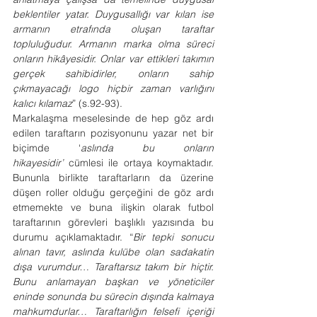
beklentiler yatar. Duygusallığı var kılan ise 
armanın etrafında oluşan taraftar 
topluluğudur. Armanın marka olma süreci 
onların hikâyesidir. Onlar var ettikleri takımın 
gerçek sahibidirler, onların sahip 
çıkmayacağı logo hiçbir zaman varlığını 
kalıcı kılamaz
” (s.92-93). 
Markalaşma meselesinde de hep göz ardı 
edilen taraftarın pozisyonunu yazar net bir 
biçimde ‘
aslında bu onların 
hikayesidir’
 cümlesi ile ortaya koymaktadır. 
Bununla birlikte taraftarların da üzerine 
düşen roller olduğu gerçeğini de göz ardı 
etmemekte ve buna ilişkin olarak futbol 
taraftarının görevleri başlıklı yazısında bu 
durumu açıklamaktadır. “
Bir tepki sonucu 
alınan tavır, aslında kulübe olan sadakatin 
dışa vurumdur… Taraftarsız takım bir hiçtir. 
Bunu anlamayan başkan ve yöneticiler 
eninde sonunda bu sürecin dışında kalmaya 
mahkumdurlar… Taraftarlığın felsefi içeriği 