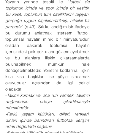
Yazarın yerinde tespiti ile “
futbol da 
toplumun içinde ve spor içinde bir kesittir. 
Bu kesit, toplumun tüm özelliklerini taşıyan, 
gerçeğe uygun ölçeklendirilmiş, nitelikli bir 
parçadır
” (s.43). Sık kullandığım bir ifadeyle 
bu durumu anlatmak istersem ‘futbol, 
toplumsal hayatın minik bir minyatürüdür’ 
oradan bakarak toplumsal hayatın 
içerisindeki pek çok alanı gözlemleyebilmek 
ve bu alanlara ilişkin çıkarsamalarda 
bulunabilmek mümkün hale 
dönüşebilmektedir. Yönetim kodlarına ilişkin 
kısa kısa başlıkları ise şöyle sıralamak 
okuyucular açısından da ilgi çekici 
olacaktır; 
-
Takımı kurmak ve ona ruh vermek, takımın 
değerlerinin ortaya çıkartılmasıyla 
mümkündür. 
-Farklı yaşam kültürleri, dilleri, renkleri, 
dinleri içinde barındıran futbolda ‘iletişim’ 
ortak değerlerle sağlanır. 
-Futbol bir kültürdür, küresel bir kültürdür. 