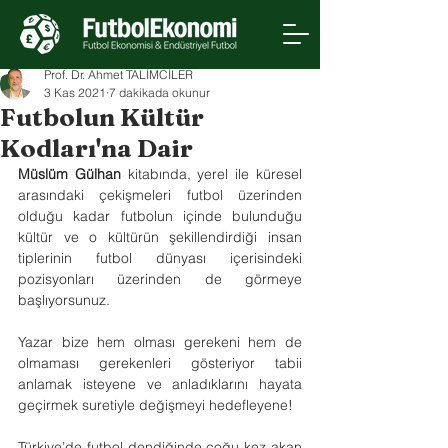
Prof. Dr. Ahmet TALİMCİLER
3 Kas 2021
7 dakikada okunur
Futbolun Kültür
Kodları'na Dair
Müslüm Gülhan
 kitabında, yerel ile küresel 
arasındaki çekişmeleri futbol üzerinden 
olduğu kadar futbolun içinde bulunduğu 
kültür ve o kültürün şekillendirdiği insan 
tiplerinin futbol dünyası içerisindeki 
pozisyonları üzerinden de görmeye 
başlıyorsunuz.
Yazar bize hem olması gerekeni hem de 
olmaması gerekenleri gösteriyor tabii 
anlamak isteyene ve anladıklarını hayata 
geçirmek suretiyle değişmeyi hedefleyene!
Türkiye’de futbol dendiğinde çoğu kez akan 