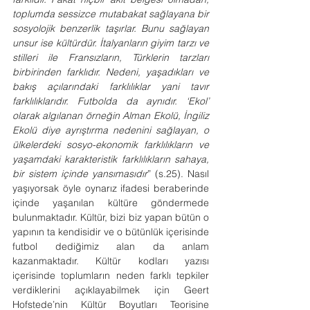
toplumda sessizce mutabakat sağlayana bir 
sosyolojik benzerlik taşırlar. Bunu sağlayan 
unsur ise kültürdür. İtalyanların giyim tarzı ve 
stilleri ile Fransızların, Türklerin tarzları 
birbirinden farklıdır. Nedeni, yaşadıkları ve 
bakış açılarındaki farklılıklar yani tavır 
farklılıklarıdır. Futbolda da aynıdır. ‘Ekol’ 
olarak algılanan örneğin Alman Ekolü, İngiliz 
Ekolü diye ayrıştırma nedenini sağlayan, o 
ülkelerdeki sosyo-ekonomik farklılıkların ve 
yaşamdaki karakteristik farklılıkların sahaya, 
bir sistem içinde yansımasıdır
” (s.25). Nasıl 
yaşıyorsak öyle oynarız ifadesi beraberinde 
içinde yaşanılan kültüre göndermede 
bulunmaktadır. Kültür, bizi biz yapan bütün o 
yapının ta kendisidir ve o bütünlük içerisinde 
futbol dediğimiz alan da anlam 
kazanmaktadır. Kültür kodları yazısı 
içerisinde toplumların neden farklı tepkiler 
verdiklerini açıklayabilmek için Geert 
Hofstede’nin Kültür Boyutları Teorisine 