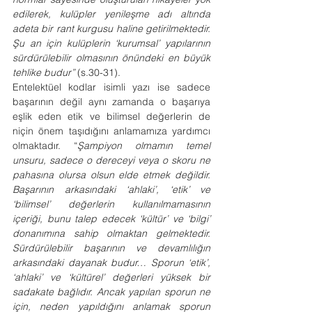
edilerek, kulüpler yenileşme adı altında 
adeta bir rant kurgusu haline getirilmektedir. 
Şu an için kulüplerin ‘kurumsal’ yapılarının 
sürdürülebilir olmasının önündeki en büyük 
tehlike budur”
 (s.30-31). 
Entelektüel kodlar isimli yazı ise sadece 
başarının değil aynı zamanda o başarıya 
eşlik eden etik ve bilimsel değerlerin de 
niçin önem taşıdığını anlamamıza yardımcı 
olmaktadır. “
Şampiyon olmamın temel 
unsuru, sadece o dereceyi veya o skoru ne 
pahasına olursa olsun elde etmek değildir. 
Başarının arkasındaki ‘ahlaki’, ‘etik’ ve 
‘bilimsel’ değerlerin kullanılmamasının 
içeriği, bunu talep edecek ‘kültür’ ve ‘bilgi’ 
donanımına sahip olmaktan gelmektedir. 
Sürdürülebilir başarının ve devamlılığın 
arkasındaki dayanak budur… Sporun ‘etik’, 
‘ahlaki’ ve ‘kültürel’ değerleri yüksek bir 
sadakate bağlıdır. Ancak yapılan sporun ne 
için, neden yapıldığını anlamak sporun 