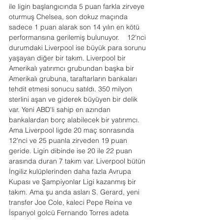
ile ligin başlangıcında 5 puan farkla zirveye 
oturmuş Chelsea, son dokuz maçında 
sadece 1 puan alarak son 14 yılın en kötü 
performansına gerilemiş bulunuyor.    12'nci 
durumdaki Liverpool ise büyük para sorunu 
yaşayan diğer bir takım. Liverpool bir 
Amerikalı yatırımcı grubundan başka bir 
Amerikalı grubuna, taraftarların bankaları 
tehdit etmesi sonucu satıldı. 350 milyon 
sterlini aşan ve giderek büyüyen bir delik 
var. Yeni ABD'li sahip en azından 
bankalardan borç alabilecek bir yatırımcı. 
Ama Liverpool ligde 20 maç sonrasında 
12'nci ve 25 puanla zirveden 19 puan 
geride. Ligin dibinde ise 20 ile 22 puan 
arasında duran 7 takım var. Liverpool bütün 
İngiliz kulüplerinden daha fazla Avrupa 
Kupası ve Şampiyonlar Ligi kazanmış bir 
takım. Ama şu anda asları S. Gerard, yeni 
transfer Joe Cole, kaleci Pepe Reina ve 
İspanyol golcü Fernando Torres adeta 