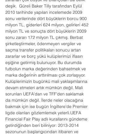
deşik.  Güreli Baker Tilly tarafından Eylül 
2010 tarihinde yapılan incelemede 2009 
sonu verilerinde dört büyüklerin borcu 900 
milyon TL, giderleri 624 milyon, gelirleri 452 
milyon TL ve sonuçta dört büyüklerin 2009 
sonu zararı 172 milyon TL çıkmış. Berbat 
şirketleştirmeler, ödenmeyen vergiler ve 
saçma transfer politikaları sonucu artan 
zararlar ve borç yükü kulüplerimizi iflasın 
eşiğine getirmiş bulunuyor. Bu durumda 
futbolun marka değerinden bahsetmek ve 
marka değerinin arttırılması çok zorlaşıyor. 
Kulüplerimizin bugünkü mali yaklaşımlarına 
devam etmeleri artık mümkün değil. Mali 
sorunları UEFA'dan ve TFF'den saklamak 
da mümkün değil. İlerde neler olacağına 
bakmak için ise bugün İngiltere'de Premier 
ligde olanları gözlemlemek yeterli.UEFA 
Financial Fair Play adlı kurallarını gündeme 
getirdiğinden beri biliniyor: 2013-2014 
sezonunun başlangıcından itibaren ve 