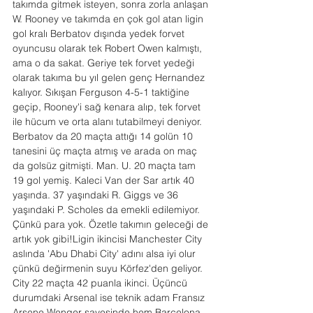
takımda gitmek isteyen, sonra zorla anlaşan 
W. Rooney ve takımda en çok gol atan ligin 
gol kralı Berbatov dışında yedek forvet 
oyuncusu olarak tek Robert Owen kalmıştı, 
ama o da sakat. Geriye tek forvet yedeği 
olarak takıma bu yıl gelen genç Hernandez 
kalıyor. Sıkışan Ferguson 4-5-1 taktiğine 
geçip, Rooney'i sağ kenara alıp, tek forvet 
ile hücum ve orta alanı tutabilmeyi deniyor. 
Berbatov da 20 maçta attığı 14 golün 10 
tanesini üç maçta atmış ve arada on maç 
da golsüz gitmişti. Man. U. 20 maçta tam 
19 gol yemiş. Kaleci Van der Sar artık 40 
yaşında. 37 yaşındaki R. Giggs ve 36 
yaşındaki P. Scholes da emekli edilemiyor. 
Çünkü para yok. Özetle takımın geleceği de 
artık yok gibi!Ligin ikincisi Manchester City 
aslında 'Abu Dhabi City' adını alsa iyi olur 
çünkü değirmenin suyu Körfez'den geliyor. 
City 22 maçta 42 puanla ikinci. Üçüncü 
durumdaki Arsenal ise teknik adam Fransız 
Arsene Wenger sayesinde hem Barcelona 