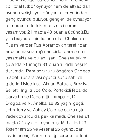
tipi 'total futbol' oynuyor hem de altyapıdan 
oyuncu yetiştiriyor, dünyanın her yerinden 
genç oyuncu buluyor, gençleri de oynatıyor, 
bu nedenle de takım pek mali sorun 
yaşamıyor. 21 maçta 40 puanla üçüncü.Bu 
yılın başında ligin tozunu atan Chelsea ise 
Rus milyarder Rus Abramovich tarafından 
arpalanmasına rağmen ciddi para sorunu 
yaşamakta ve bu anlı şanlı Chelsea takımı 
şu anda 21 maçta 31 puanla ligde beşinci 
durumda. Para sorununu öngören Chelsea 
5 adet uluslararası oyuncusunu sattı ve 
giderleri iyice kıstı. Alman Ballack, Brezilyalı 
Belletti, İngiliz Joe Cole, Portekizli Ricardo 
Carvalho ve Deco gitti. Lampard, D. 
Drogba ve N. Anelka ise 32 yaşını geçti, 
John Terry ve Ashley Cole ise otuzu aştı. 
Yedek oyuncu da pek kalmadı. Chelsea 21 
maçta 21 oyuncu oynatmış, M. United 29, 
Tottenham 26 ve Arsenal 25 oyuncudan 
faydalanmış. Kadro darlığı sorunu nedeni 