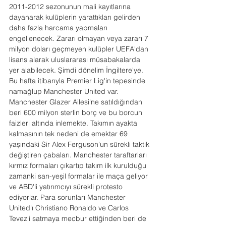
2011-2012 sezonunun mali kayıtlarına 
dayanarak kulüplerin yarattıkları gelirden 
daha fazla harcama yapmaları 
engellenecek. Zararı olmayan veya zararı 7 
milyon doları geçmeyen kulüpler UEFA'dan 
lisans alarak uluslararası müsabakalarda 
yer alabilecek. Şimdi dönelim İngiltere'ye. 
Bu hafta itibarıyla Premier Lig'in tepesinde 
namağlup Manchester United var. 
Manchester Glazer Ailesi'ne satıldığından 
beri 600 milyon sterlin borç ve bu borcun 
faizleri altında inlemekte. Takımın ayakta 
kalmasının tek nedeni de emektar 69 
yaşındaki Sir Alex Ferguson'un sürekli taktik 
değiştiren çabaları. Manchester taraftarları 
kırmız formaları çıkartıp takım ilk kurulduğu 
zamanki sarı-yeşil formalar ile maça geliyor 
ve ABD'li yatırımcıyı sürekli protesto 
ediyorlar. Para sorunları Manchester 
United'ı Christiano Ronaldo ve Carlos 
Tevez'i satmaya mecbur ettiğinden beri de 