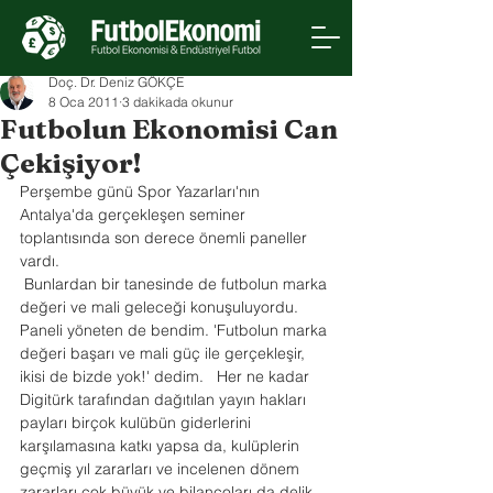
Doç. Dr. Deniz GÖKÇE
8 Oca 2011
3 dakikada okunur
Futbolun Ekonomisi Can
Çekişiyor!
Perşembe günü Spor Yazarları'nın 
Antalya'da gerçekleşen seminer 
toplantısında son derece önemli paneller 
vardı.
 Bunlardan bir tanesinde de futbolun marka 
değeri ve mali geleceği konuşuluyordu. 
Paneli yöneten de bendim. 'Futbolun marka 
değeri başarı ve mali güç ile gerçekleşir, 
ikisi de bizde yok!' dedim.   Her ne kadar 
Digitürk tarafından dağıtılan yayın hakları 
payları birçok kulübün giderlerini 
karşılamasına katkı yapsa da, kulüplerin 
geçmiş yıl zararları ve incelenen dönem 
zararları çok büyük ve bilançoları da delik 