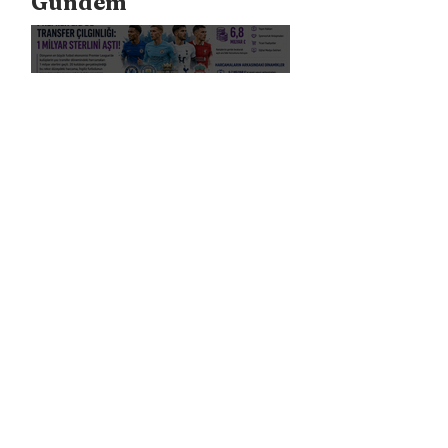
Gündem
Premier Lig’de Transfer Çılgınlığı 1
Milyar Sterlin'i Aştı
FIFA, Dünya Kupası da Dahil Olmak
Üzere Turnuvaların Ticari Haklarını
Özel Yatırımcılara Satacağını Açıkladı!