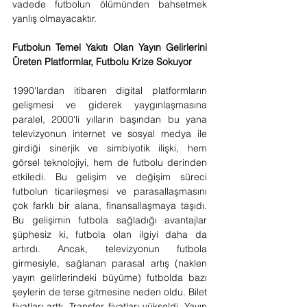
vadede futbolun ölümünden bahsetmek 
yanlış olmayacaktır.
Futbolun Temel Yakıtı Olan Yayın Gelirlerini 
Üreten Platformlar, Futbolu Krize Sokuyor
1990'lardan itibaren digital platformların 
gelişmesi ve giderek yaygınlaşmasına 
paralel, 2000'li yılların başından bu yana 
televizyonun internet ve sosyal medya ile 
girdiği sinerjik ve simbiyotik ilişki, hem 
görsel teknolojiyi, hem de futbolu derinden 
etkiledi. Bu gelişim ve değişim süreci 
futbolun ticarileşmesi ve parasallaşmasını 
çok farklı bir alana, finansallaşmaya taşıdı. 
Bu gelişimin futbola sağladığı avantajlar 
şüphesiz ki, futbola olan ilgiyi daha da 
artırdı. Ancak, televizyonun futbola 
girmesiyle, sağlanan parasal artış (naklen 
yayın gelirlerindeki büyüme) futbolda bazı 
şeylerin de terse gitmesine neden oldu. Bilet 
fiyatları arttı. Transfer fiyatları yükseldi. Yayın 