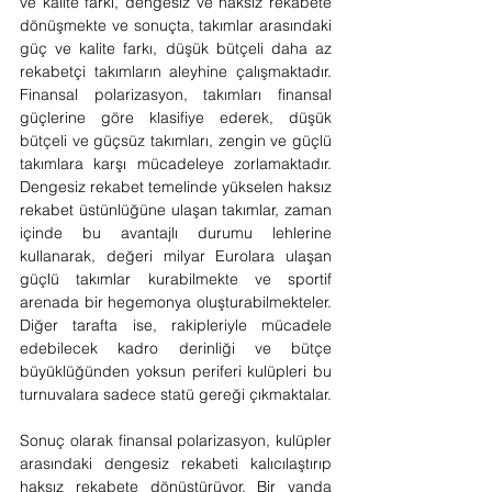
ve kalite farkı, dengesiz ve haksız rekabete 
dönüşmekte ve sonuçta, takımlar arasındaki 
güç ve kalite farkı, düşük bütçeli daha az 
rekabetçi takımların aleyhine çalışmaktadır. 
Finansal polarizasyon, takımları finansal 
güçlerine göre klasifiye ederek, düşük 
bütçeli ve güçsüz takımları, zengin ve güçlü 
takımlara karşı mücadeleye zorlamaktadır. 
Dengesiz rekabet temelinde yükselen haksız 
rekabet üstünlüğüne ulaşan takımlar, zaman 
içinde bu avantajlı durumu lehlerine 
kullanarak, değeri milyar Eurolara ulaşan 
güçlü takımlar kurabilmekte ve sportif 
arenada bir hegemonya oluşturabilmekteler. 
Diğer tarafta ise, rakipleriyle mücadele 
edebilecek kadro derinliği ve bütçe 
büyüklüğünden yoksun periferi kulüpleri bu 
turnuvalara sadece statü gereği çıkmaktalar.
Sonuç olarak finansal polarizasyon, kulüpler 
arasındaki dengesiz rekabeti kalıcılaştırıp 
haksız rekabete dönüştürüyor. Bir yanda 