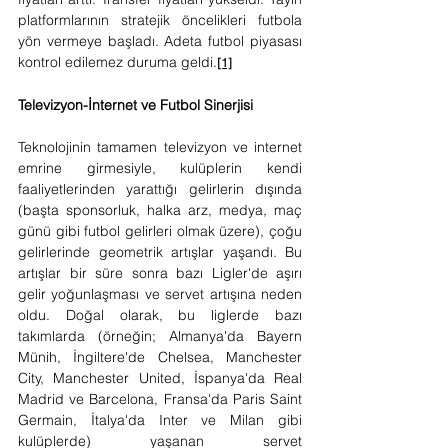
platformlarının stratejik öncelikleri futbola 
yön vermeye başladı. Adeta futbol piyasası 
kontrol edilemez duruma geldi.
[1]
Televizyon-İnternet ve Futbol Sinerjisi
Teknolojinin tamamen televizyon ve internet 
emrine girmesiyle, kulüplerin kendi 
faaliyetlerinden yarattığı gelirlerin dışında 
(başta sponsorluk, halka arz, medya, maç 
günü gibi futbol gelirleri olmak üzere), çoğu 
gelirlerinde geometrik artışlar yaşandı. Bu 
artışlar bir süre sonra bazı Ligler'de aşırı 
gelir yoğunlaşması ve servet artışına neden 
oldu. Doğal olarak, bu liglerde bazı 
takımlarda (örneğin; Almanya'da Bayern 
Münih, İngiltere'de Chelsea, Manchester 
City, Manchester United, İspanya'da Real 
Madrid ve Barcelona, Fransa'da Paris Saint 
Germain, İtalya'da Inter ve Milan gibi 
kulüplerde) yaşanan servet 