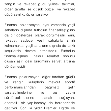
zengin ve rekabet gücü yüksek takımlar, 
diğer tarafta ise düşük bütçeli ve rekabet 
gücü zayıf kulüpler yaratıyor.
Finansal polarizasyon, aynı zamanda yeşil 
sahaların dışında futbolun finansallaştığının 
da bir göstergesi olarak görülmelidir. Yani, 
rekabet sadece yeşil sahalarla sınırlı 
kalmamakta, yeşil sahaların dışında da farklı 
koşullarda devam etmektedir. Futbolun 
finansallaşması, haksız rekabet sonucu 
oluşan aşırı gelir birikiminin servet artışına 
dönüşmesidir.
Finansal polarizasyon, diğer taraftan güçlü 
ve zengin kulüplerin mevcut sportif 
performanslarından bağımsız gelir 
yaratabilmelerine ve bu yapıyı 
sürdürebilmelerine olanak sağlayan, 
anomalik bir yapılanmayı da beraberinde 
getiriyor. Son iki yıldır Premier Lig'de ve 