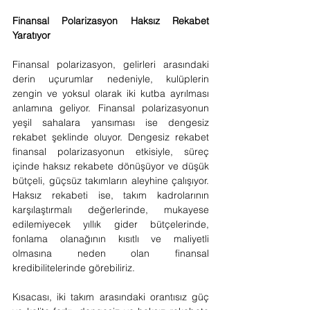
Finansal Polarizasyon Haksız Rekabet 
Yaratıyor
Finansal polarizasyon, gelirleri arasındaki 
derin uçurumlar nedeniyle, kulüplerin 
zengin ve yoksul olarak iki kutba ayrılması 
anlamına geliyor. Finansal polarizasyonun 
yeşil sahalara yansıması ise dengesiz 
rekabet şeklinde oluyor. Dengesiz rekabet 
finansal polarizasyonun etkisiyle, süreç 
içinde haksız rekabete dönüşüyor ve düşük 
bütçeli, güçsüz takımların aleyhine çalışıyor. 
Haksız rekabeti ise, takım kadrolarının 
karşılaştırmalı değerlerinde, mukayese 
edilemiyecek yıllık gider bütçelerinde, 
fonlama olanağının kısıtlı ve maliyetli 
olmasına neden olan finansal 
kredibilitelerinde görebiliriz.
Kısacası, iki takım arasındaki orantısız güç 