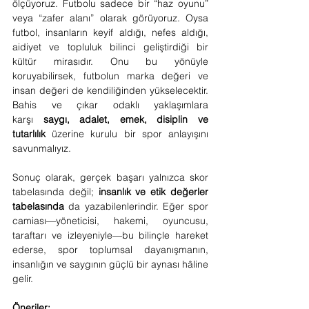
ölçüyoruz. Futbolu sadece bir “haz oyunu” 
veya “zafer alanı” olarak görüyoruz. Oysa 
futbol, insanların keyif aldığı, nefes aldığı, 
aidiyet ve topluluk bilinci geliştirdiği bir 
kültür mirasıdır. Onu bu yönüyle 
koruyabilirsek, futbolun marka değeri ve 
insan değeri de kendiliğinden yükselecektir. 
Bahis ve çıkar odaklı yaklaşımlara 
karşı 
saygı, adalet, emek, disiplin ve 
tutarlılık
 üzerine kurulu bir spor anlayışını 
savunmalıyız.
Sonuç olarak, gerçek başarı yalnızca skor 
tabelasında değil; 
insanlık ve etik değerler 
tabelasında
 da yazabilenlerindir. Eğer spor 
camiası—yöneticisi, hakemi, oyuncusu, 
taraftarı ve izleyeniyle—bu bilinçle hareket 
ederse, spor toplumsal dayanışmanın, 
insanlığın ve saygının güçlü bir aynası hâline 
gelir.
Öneriler: