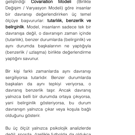
geliştirdiği 
Covariation Modeli
 (Birlikte 
Değişim / Varyasyon Modeli) göre insanlar 
bir davranışı değerlendirirken üç temel 
ölçüye başvururlar: 
tutarlılık, benzerlik ve 
belirginlik
. Model, insanların sadece tek bir 
davranışa değil, o davranışın zaman içinde 
(tutarlılık), benzer durumlarda (belirginlik) ve 
aynı durumda başkalarının ne yaptığıyla 
(benzerlik / uzlaşma) birlikte değerlendirme 
yaptığını savunur.
Bir kişi farklı zamanlarda aynı davranışı 
sergiliyorsa tutarlıdır. Benzer durumlarda 
başkaları da aynı tepkiyi veriyorsa, o 
davranış benzerlik taşır. Ancak davranış 
yalnızca belli bir durumda ortaya çıkıyorsa, 
yani belirginlik gösteriyorsa, bu durum 
davranışın yalnızca çıkar veya koşula bağlı 
olduğunu gösterir.
Bu üç ölçüt yalnızca psikolojik analizlerde 
değil; sporda, özellikle futbolda da oldukça 