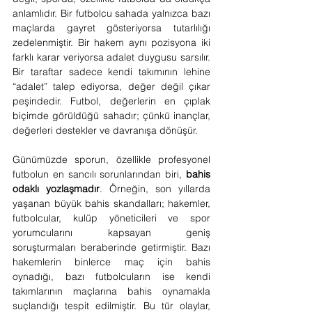
anlamlıdır. Bir futbolcu sahada yalnızca bazı 
maçlarda gayret gösteriyorsa tutarlılığı 
zedelenmiştir. Bir hakem aynı pozisyona iki 
farklı karar veriyorsa adalet duygusu sarsılır. 
Bir taraftar sadece kendi takımının lehine 
“adalet” talep ediyorsa, değer değil çıkar 
peşindedir. Futbol, değerlerin en çıplak 
biçimde görüldüğü sahadır; çünkü inançlar, 
değerleri destekler ve davranışa dönüşür.
Günümüzde sporun, özellikle profesyonel 
futbolun en sancılı sorunlarından biri, 
bahis 
odaklı yozlaşmadır
. Örneğin, son yıllarda 
yaşanan büyük bahis skandalları; hakemler, 
futbolcular, kulüp yöneticileri ve spor 
yorumcularını kapsayan geniş 
soruşturmaları beraberinde getirmiştir. Bazı 
hakemlerin binlerce maç için bahis 
oynadığı, bazı futbolcuların ise kendi 
takımlarının maçlarına bahis oynamakla 
suçlandığı tespit edilmiştir. Bu tür olaylar, 