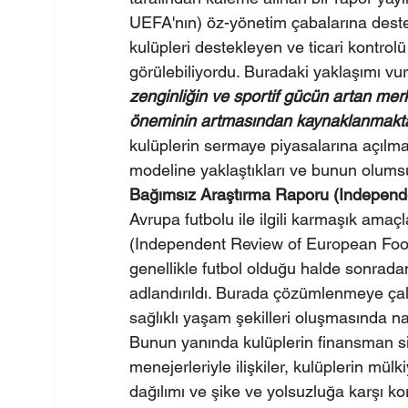
UEFA'nın) öz-yönetim çabalarına dest
kulüpleri destekleyen ve ticari kontro
görülebiliyordu. Buradaki yaklaşımı vur
zenginliğin ve sportif gücün artan merke
öneminin artmasından kaynaklanmaktad
kulüplerin sermaye piyasalarına açılm
modeline yaklaştıkları ve bunun olumsu
Bağımsız Araştırma Raporu (Independen
Avrupa futbolu ile ilgili karmaşık ama
(Independent Review of European Footba
genellikle futbol olduğu halde sonrada
adlandırıldı. Burada çözümlenmeye çalı
sağlıklı yaşam şekilleri oluşmasında na
Bunun yanında kulüplerin finansman sis
menejerleriyle ilişkiler, kulüplerin mülk
dağılımı ve şike ve yolsuzluğa karşı ko