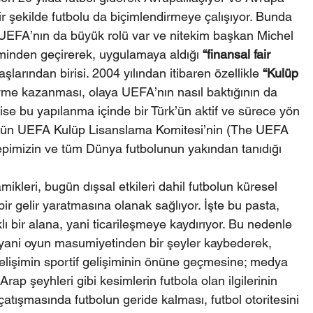
r şekilde futbolu da biçimlendirmeye çalışıyor. Bunda 
EFA’nın da büyük rolü var ve nitekim başkan Michel 
inden geçirerek, uygulamaya aldığı 
“finansal fair 
şlarından birisi. 2004 yılından itibaren özellikle 
“Kulüp 
ivme kazanması, olaya UEFA’nın nasıl baktığının da 
 ise bu yapılanma içinde bir Türk’ün aktif ve sürece yön 
ugün UEFA Kulüp Lisanslama Komitesi’nin (The UEFA 
pimizin ve tüm Dünya futbolunun yakından tanıdığı 
eri, bugün dışsal etkileri dahil futbolun küresel 
bir gelir yaratmasına olanak sağlıyor. İşte bu pasta, 
rklı bir alana, yani ticarileşmeye kaydırıyor. Bu nedenle 
 yani oyun masumiyetinden bir şeyler kaybederek, 
i gelişimin sportif gelişiminin önüne geçmesine; medya 
 Arap şeyhleri gibi kesimlerin futbola olan ilgilerinin 
atışmasında futbolun geride kalması, futbol otoritesini 