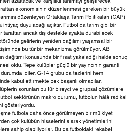
leri azaltacak ve karşılıklı tanımayı geliştirecek 
araftan ekonomisinin düzenlenmesi gereken bir büyük 
arımını düzenleyen Ortaklaşa Tarım Politikaları (CAP) 
a ihtiyaç duyulacağı açıktır. Futbol da tarım gibi bir 
r taraftan ancak dış destekle ayakta durabilecek 
ktöründe gelirlerin yeniden dağılımı yaşamsal bir 
şiminde bu tür bir mekanizma görülmüyor. AB 
n dağıtımı konusunda bir fırsat yakaladığı halde sonuç 
si oldu. Tepe kulüpler güçlü bir yayıncının garanti 
i durumda idiler. G-14 grubu da tezlerini hem 
de kabul ettirmekte pek başarılı olmadılar. 
üplerin sorunları bu tür bireyci ve grupsal çözümlere 
futbol sektörünün makro durumu, futbolun hâlâ radikal 
ni gösteriyordu.
tleşme futbola daha önce görülmeyen bir mülkiyet 
irden çok kulübün hisselerini alarak yönetimlerini 
ere sahip olabiliyorlar. Bu da futboldaki rekabet 