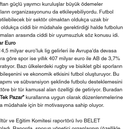
raftan güçlü yayımcı kuruluşlar büyük ödemeler 
aların organizasyonunu da etkileyebiliyordu. Futbol 
etilebilecek bir sektör olmaktan oldukça uzak bir 
oldukça ciddi bir müdahale gerektirdiği halde futbolun 
maları arasında ciddi bir uyumsuzluk söz konusu idi.
ar Euro
4,5 milyar euro’luk lig gelirleri ile Avrupa’da devasa 
a göre spor ise yıllık 407 milyar euro ile AB de 3,7% 
tıyor. Bazı ülkelerdeki rugby ve bisiklet gibi sporların 
 bileşenini ve ekonomik etkisini futbol oluşturuyor. Bu 
yapımı ve sübvansiyon şeklinde futbolu desteklemesini 
öre bir tür kamusal alan özelliği de getiriyor. Buradan 
“Tek Pazar”
 kurallarına uygun olarak düzenlenmelerine 
la müdahale için bir motivasyona sahip oluyor.
tür ve Eğitim Komitesi raportörü Ivo BELET 
nladı. Raporda, sporun yönetici organlarının (özellikle 