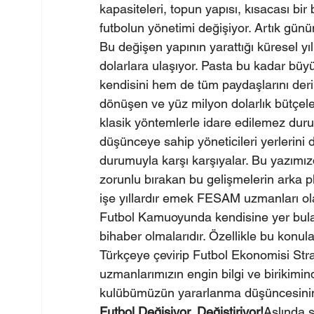
kapasiteleri, topun yapısı, kısacası bir
futbolun yönetimi değişiyor. Artık günü
Bu değişen yapının yarattığı küresel yıll
dolarlara ulaşıyor. Pasta bu kadar büy
kendisini hem de tüm paydaşlarını deri
dönüşen ve yüz milyon dolarlık bütçeler
klasik yöntemlerle idare edilemez duru
düşünceye sahip yöneticileri yerlerini
durumuyla karşı karşıyalar. Bu yazımız
zorunlu bırakan bu gelişmelerin arka p
işe yıllardır emek FESAM uzmanları ol
Futbol Kamuoyunda kendisine yer bul
bihaber olmalarıdır. Özellikle bu konula
Türkçeye çevirip Futbol Ekonomisi Str
uzmanlarımızın engin bilgi ve birikimin
kulübümüzün yararlanma düşüncesinin
Futbol Değişiyor, Değiştiriyor!
Aslında s