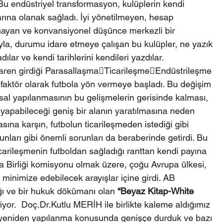
Bu endüstriyel transformasyon, kulüplerin kendi 
larına olanak sağladı. İyi yönetilmeyen, hesap 
ayan ve konvansiyonel düşünce merkezli bir 
yla, durumu idare etmeye çalışan bu kulüpler, ne yazık 
lar ve kendi tarihlerini kendileri yazdılar.
ibaren girdiği ParasallaşmaTicarileşmeEndüstrileşme 
 faktör olarak futbola yön vermeye başladı. Bu değişim 
sal yapılanmasının bu gelişmelerin gerisinde kalması, 
yapabileceği geniş bir alanın yaratılmasına neden 
ına karşın, futbolun ticarileşmeden istediği gibi 
ları gibi önemli sorunları da beraberinde getirdi. Bu 
arileşmenin futboldan sağladığı ranttan kendi payına 
a Birliği komisyonu olmak üzere, çoğu Avrupa ülkesi, 
i minimize edebilecek arayışlar içine girdi. AB 
 ve bir hukuk dökümanı olan 
“Beyaz Kitap-White 
yor.  Doç.Dr.Kutlu MERİH ile birlikte kaleme aldığımız 
u yeniden yapılanma konusunda genişçe durduk ve bazı 