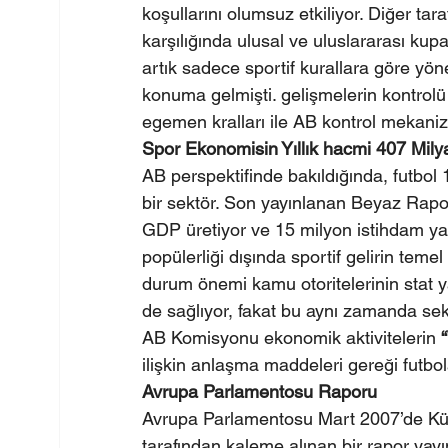
koşullarını olumsuz etkiliyor. Diğer ta
karşılığında ulusal ve uluslararası kup
artık sadece sportif kurallara göre yön
konuma gelmişti. gelişmelerin kontrolü 
egemen kralları ile AB kontrol mekaniz
Spor Ekonomisin Yıllık hacmi 407 Mily
AB perspektifinde bakıldığında, futbol 1
bir sektör. Son yayınlanan Beyaz Rapor
GDP üretiyor ve 15 milyon istihdam yara
popülerliği dışında sportif gelirin temel
durum önemi kamu otoritelerinin stat 
de sağlıyor, fakat bu aynı zamanda sekt
AB Komisyonu ekonomik aktivitelerin 
ilişkin anlaşma maddeleri gereği futbo
Avrupa Parlamentosu Raporu
Avrupa Parlamentosu Mart 2007’de Kül
tarafından kaleme alınan bir rapor yayı