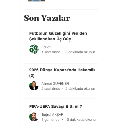
Son Yazılar
Futbolun Güzelliğini Yeniden
Şekillendiren Üç Güç
Editör
1 saat önce
3 dakikada okunur
2026 Dünya Kupası'nda Hakemlik
(3)
Ahmet GÜVENER
2 saat önce
2 dakikada okunur
FIFA-UEFA Savaşı Bitti mi?
Tuğrul AKŞAR
1 gün önce
10 dakikada okunur