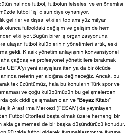
 bütün halinde futbol, futbolun felsefesi ve en önemlisi 
müzde futbol “iş” olsun diye oynanıyor.
ık gelirler ve dışsal etkileri toplamı yüz milyar 
ük olunca futboldaki değişim ve gelişim de hem 
nden etkiliyor.Bugün birer iş organizasyonuna 
e ulaşan futbol kulüplerinin yönetimleri artık, eski 
ma geldi. Klasik yönetim anlayışının konvansiyonel 
 daha çağdaş ve profesyonel yöneticilere bırakmak 
da UEFA’yı yeni arayışlara iten ya da bir ölçüde 
lanında nelerin yer aldığına değineceğiz. Ancak, bu 
arak tek üzüntümüz, hala bu konuların Türk spor ve 
amaması ve çoğu kulübümüzün bu gelişmelerden 
rda çok ciddi çalışmaları olan ve 
“Beyaz Kitabı” 
atejik Araştırma Merkezi (FESAM)’da yayınlayan 
den Futbol Otoritesi başta olmak üzere herhangi bir 
 akla gelmemesi de bir başka düşündürücü konudur.
on 20 yılda futbol giderek Avrupalılaşıyor ve Avrupa 