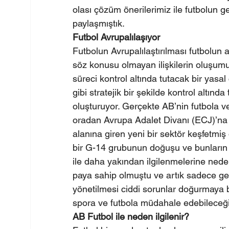
olası çözüm önerilerimiz ile futbolun ge
paylaşmıştık. 
Futbol Avrupalılaşıyor
Futbolun Avrupalılaştırılması futbolun 
söz konusu olmayan ilişkilerin oluşumu i
süreci kontrol altında tutacak bir yas
gibi stratejik bir şekilde kontrol altında
oluşturuyor. Gerçekte AB’nin futbola 
oradan Avrupa Adalet Divanı (ECJ)’na y
alanına giren yeni bir sektör keşfetm
bir G-14 grubunun doğuşu ve bunların 
ile daha yakından ilgilenmelerine neden
paya sahip olmuştu ve artık sadece ge
yönetilmesi ciddi sorunlar doğurmaya b
spora ve futbola müdahale edebileceği 
AB Futbol ile neden ilgilenir?