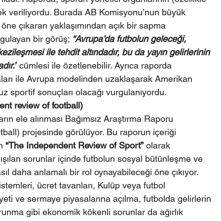
ek veriliyordu. Burada AB Komisyonu’nun büyük 
lü öne çıkaran yaklaşımından açık bir sapma 
gulayan bir görüş; 
“Avrupa’da futbolun geleceği, 
zileşmesi ile tehdit altındadır, bu da yayın gelirlerinin 
ır.”
 cümlesi ile özetlenebilir. Ayrıca raporda 
aları ile Avrupa modelinden uzaklaşarak Amerikan 
z sportif sonuçları olacağı vurgulanıyordu.
t review of football)
çların ele alınması Bağımsız Araştırma Raporu 
ll) projesinde görülüyor. Bu raporun içeriği 
n 
“The Independent Review of Sport”
 olarak 
şılan sorunlar içinde futbolun sosyal bütünleşme ve 
sıl daha anlamalı bir rol oynayabileceği öne çıkıyor. 
temleri, ücret tavanları, Kulüp veya futbol 
iyeti ve sermaye piyasalarına açılma, futbolda gelirlerin 
runma gibi ekonomik kökenli sorunlar da ağırlık 