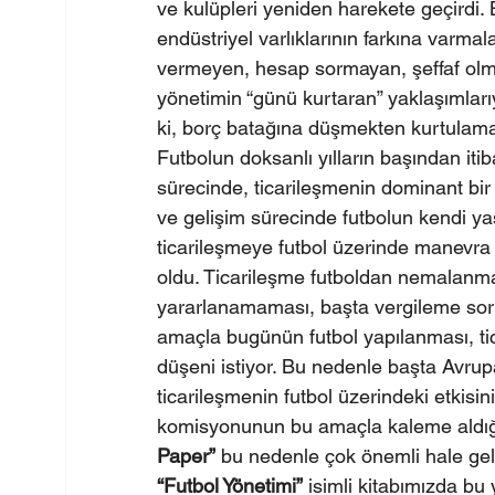
ve kulüpleri yeniden harekete geçirdi. 
endüstriyel varlıklarının farkına varma
vermeyen, hesap sormayan, şeffaf olm
yönetimin “günü kurtaran” yaklaşımları
ki, borç batağına düşmekten kurtulamadı
Futbolun doksanlı yılların başından it
sürecinde, ticarileşmenin dominant bir
ve gelişim sürecinde futbolun kendi ya
ticarileşmeye futbol üzerinde manevra 
oldu. Ticarileşme futboldan nemalanmas
yararlanamaması, başta vergileme sorun
amaçla bugünün futbol yapılanması, tic
düşeni istiyor. Bu nedenle başta Avrup
ticarileşmenin futbol üzerindeki etkisin
komisyonunun bu amaçla kaleme aldığı
Paper”
 bu nedenle çok önemli hale geli
“Futbol Yönetimi”
 isimli kitabımızda b