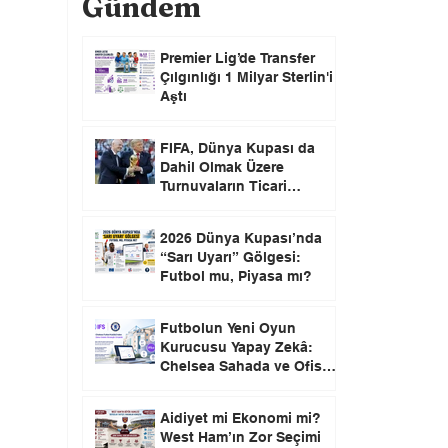
Gündem
Premier Lig’de Transfer
Çılgınlığı 1 Milyar Sterlin'i
Aştı
FIFA, Dünya Kupası da
Dahil Olmak Üzere
Turnuvaların Ticari
Haklarını Özel Yatırımcılara
Satacağını Açıkladı!
2026 Dünya Kupası’nda
“Sarı Uyarı” Gölgesi:
Futbol mu, Piyasa mı?
Futbolun Yeni Oyun
Kurucusu Yapay Zekâ:
Chelsea Sahada ve Ofiste
Devrim Peşinde
Aidiyet mi Ekonomi mi?
West Ham’ın Zor Seçimi