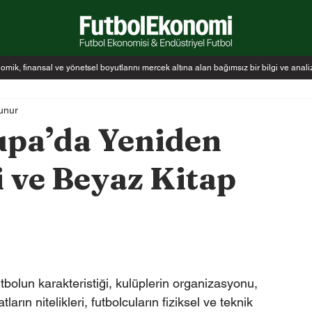
k, finansal ve yönetsel boyutlarını mercek altına alan bağımsız bir bilgi ve anal
unur
upa’da Yeniden
 ve Beyaz Kitap
bolun karakteristiği, kulüplerin organizasyonu, 
atların nitelikleri, futbolcuların fiziksel ve teknik 