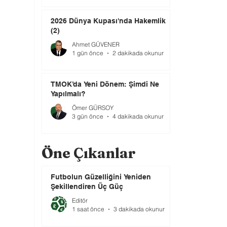
2026 Dünya Kupası'nda Hakemlik
(2)
Ahmet GÜVENER
1 gün önce
2 dakikada okunur
TMOK’da Yeni Dönem: Şimdi Ne
Yapılmalı?
Ömer GÜRSOY
3 gün önce
4 dakikada okunur
Öne Çıkanlar
Futbolun Güzelliğini Yeniden
Şekillendiren Üç Güç
Editör
1 saat önce
3 dakikada okunur