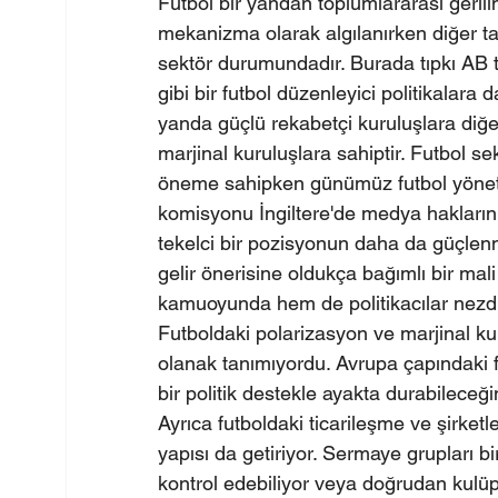
Futbol bir yandan toplumlararası gerilim
mekanizma olarak algılanırken diğer t
sektör durumundadır. Burada tıpkı AB t
gibi bir futbol düzenleyici politikalara d
yanda güçlü rekabetçi kuruluşlara diğe
marjinal kuruluşlara sahiptir. Futbol se
öneme sahipken günümüz futbol yöneti
komisyonu İngiltere'de medya haklarını
tekelci bir pozisyonun daha da güçlenme
gelir önerisine oldukça bağımlı bir mal
kamuoyunda hem de politikacılar nezdin
Futboldaki polarizasyon ve marjinal kul
olanak tanımıyordu. Avrupa çapındaki 
bir politik destekle ayakta durabileceği
Ayrıca futboldaki ticarileşme ve şirke
yapısı da getiriyor. Sermaye grupları b
kontrol edebiliyor veya doğrudan kulüpl