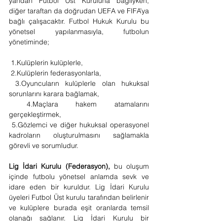
yandan Futbol Üst Kuruluna bağlıyken, 
diğer taraftan da doğrudan UEFA ve FIFA’ya 
bağlı çalışacaktır. Futbol Hukuk Kurulu bu 
yönetsel yapılanmasıyla, futbolun 
yönetiminde;
 1.Kulüplerin kulüplerle,
 2.Kulüplerin federasyonlarla,
 3.Oyuncuların kulüplerle olan hukuksal 
sorunlarını karara bağlamak,
 4.Maçlara hakem atamalarını 
gerçekleştirmek,
 5.Gözlemci ve diğer hukuksal operasyonel 
kadroların oluşturulmasını sağlamakla 
görevli ve sorumludur.
Lig İdari Kurulu (Federasyon), 
bu oluşum 
içinde futbolu yönetsel anlamda sevk ve 
idare eden bir kuruldur. Lig İdari Kurulu 
üyeleri Futbol Üst kurulu tarafından belirlenir 
ve kulüplere burada eşit oranlarda temsil 
olanağı sağlanır. Lig İdari Kurulu bir 