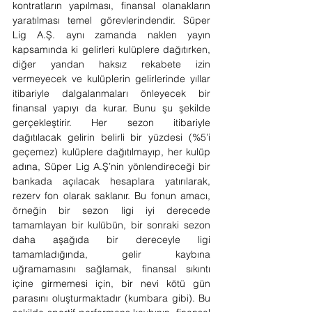
kontratların yapılması, finansal olanakların 
yaratılması temel görevlerindendir. Süper 
Lig A.Ş. aynı zamanda naklen yayın 
kapsamında ki gelirleri kulüplere dağıtırken, 
diğer yandan haksız rekabete izin 
vermeyecek ve kulüplerin gelirlerinde yıllar 
itibariyle dalgalanmaları önleyecek bir 
finansal yapıyı da kurar. Bunu şu şekilde 
gerçekleştirir. Her sezon itibariyle 
dağıtılacak gelirin belirli bir yüzdesi (%5’i 
geçemez) kulüplere dağıtılmayıp, her kulüp 
adına, Süper Lig A.Ş’nin yönlendireceği bir 
bankada açılacak hesaplara yatırılarak, 
rezerv fon olarak saklanır. Bu fonun amacı, 
örneğin bir sezon ligi iyi derecede 
tamamlayan bir kulübün, bir sonraki sezon 
daha aşağıda bir dereceyle ligi 
tamamladığında, gelir kaybına 
uğramamasını sağlamak, finansal sıkıntı 
içine girmemesi için, bir nevi kötü gün 
parasını oluşturmaktadır (kumbara gibi). Bu 