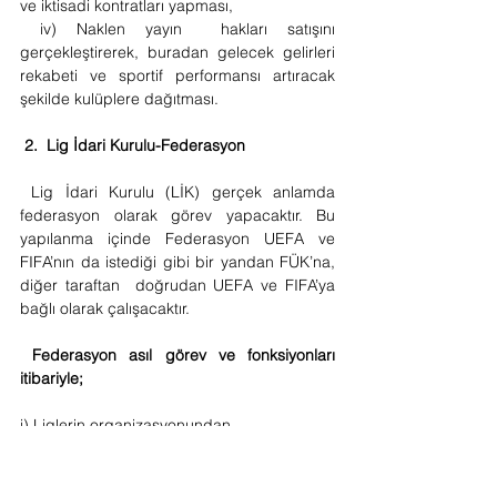
ve iktisadi kontratları yapması,
 iv) Naklen yayın  hakları satışını 
gerçekleştirerek, buradan gelecek gelirleri 
rekabeti ve sportif performansı artıracak 
şekilde kulüplere dağıtması.
2.  Lig İdari Kurulu-Federasyon 
Lig İdari Kurulu (LİK) gerçek anlamda 
federasyon olarak görev yapacaktır. Bu 
yapılanma içinde Federasyon UEFA ve 
FIFA’nın da istediği gibi bir yandan FÜK’na, 
diğer taraftan  doğrudan UEFA ve FIFA’ya 
bağlı olarak çalışacaktır.
 Federasyon asıl görev ve fonksiyonları 
itibariyle;
i) Liglerin organizasyonundan,
 ii) Sevk ve idareden,
 iii) Kulüplerin koordinasyonundan,
 iv) Türk futbolunun iktisadi, mali ve 