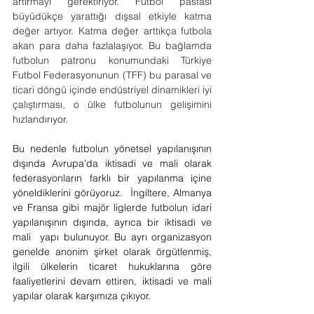
artırmayı gerektiriyor. Futbol pastası 
büyüdükçe yarattığı dışsal etkiyle katma 
değer artıyor. Katma değer arttıkça futbola 
akan para daha fazlalaşıyor. Bu bağlamda 
futbolun patronu konumundaki Türkiye 
Futbol Federasyonunun (TFF) bu parasal ve 
ticari döngü içinde endüstriyel dinamikleri iyi 
çalıştırması, o ülke futbolunun gelişimini 
hızlandırıyor.
Bu nedenle futbolun yönetsel yapılanışının 
dışında Avrupa’da iktisadi ve mali olarak 
federasyonların farklı bir yapılanma içine 
yöneldiklerini görüyoruz.  İngiltere, Almanya 
ve Fransa gibi majör liglerde futbolun idari 
yapılanışının dışında, ayrıca bir iktisadi ve 
mali  yapı bulunuyor. Bu ayrı organizasyon 
genelde anonim şirket olarak örgütlenmiş, 
ilgili ülkelerin ticaret hukuklarına göre 
faaliyetlerini devam ettiren, iktisadi ve mali 
yapılar olarak karşımıza çıkıyor.