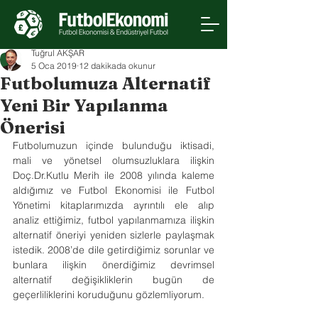
Tuğrul AKŞAR
5 Oca 2019
12 dakikada okunur
Futbolumuza Alternatif
Yeni Bir Yapılanma
Önerisi
Futbolumuzun içinde bulunduğu iktisadi, 
mali ve yönetsel olumsuzluklara ilişkin 
Doç.Dr.Kutlu Merih ile 2008 yılında kaleme 
aldığımız ve Futbol Ekonomisi ile Futbol 
Yönetimi kitaplarımızda ayrıntılı ele alıp 
analiz ettiğimiz, futbol yapılanmamıza ilişkin 
alternatif öneriyi yeniden sizlerle paylaşmak 
istedik. 2008’de dile getirdiğimiz sorunlar ve 
bunlara ilişkin önerdiğimiz devrimsel 
alternatif değişikliklerin bugün de 
geçerliliklerini koruduğunu gözlemliyorum. 