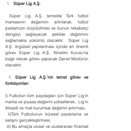
Süper Lig A.Ş.
 Süper Lig A.Ş. temelde Türk futbol 
markasının değerinin artırılarak, futbol 
pastamızın büyütülmesi ve bunun rekabetçi 
dengeyi sağlayacak şekilde dağıtımını 
sağlamakla yükümlü olacaktır.  Süper Lig 
A.Ş. örgütsel yapılanması içinde en önemli 
görev Süper Lig A.Ş. Yönetim Kurulu’na 
bağlı olarak görev yapacak Genel Müdürün 
olacaktır.
 1. 
Süper Lig A.Ş.’nin temel görev ve 
fonksiyonları
i) Futbolun tüm paydaşları için Süper Lig’in 
marka ve piyasa değerini yükselterek,  Lig’in 
iktisadi ve mali kurumsal değerini artırması,
 ii)Türk Futbolunun küresel pazarlama ve 
satışını gerçekleştirmesi,
 iii) Bu amaçla ulusal ve uluslararası finansal 