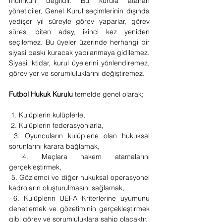
mümkün değildir. Bu kurula atanan 
yöneticiler, Genel Kurul seçimlerinin dışında 
yedişer yıl süreyle görev yaparlar, görev 
süresi biten aday, ikinci kez yeniden 
seçilemez. Bu üyeler üzerinde herhangi bir 
siyasi baskı kuracak yapılanmaya gidilemez. 
Siyasi iktidar, kurul üyelerini yönlendiremez, 
görev yer ve sorumluluklarını değiştiremez.
Futbol Hukuk Kurulu
 temelde genel olarak;
 1. Kulüplerin kulüplerle,
 2. Kulüplerin federasyonlarla,
 3. Oyuncuların kulüplerle olan hukuksal 
sorunlarını karara bağlamak,
 4. Maçlara hakem atamalarını 
gerçekleştirmek,
 5. Gözlemci ve diğer hukuksal operasyonel 
kadroların oluşturulmasını sağlamak, 
 6. Kulüplerin UEFA Kriterlerine uyumunu 
denetlemek ve gözetiminin gerçekleştirmek 
gibi görev ve sorumluluklara sahip olacaktır.