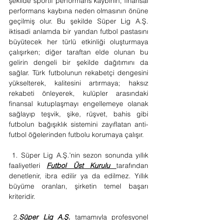
şekilde sportif performans kaybının, finansal 
performans kaybına neden olmasının önüne 
geçilmiş olur. Bu şekilde Süper Lig A.Ş. 
iktisadi anlamda bir yandan futbol pastasını 
büyütecek her türlü etkinliği oluşturmaya 
çalışırken; diğer taraftan elde olunan bu 
gelirin dengeli bir şekilde dağıtımını da 
sağlar. Türk futbolunun rekabetçi dengesini 
yükselterek, kalitesini artırmaya; haksız 
rekabeti önleyerek, kulüpler arasındaki 
finansal kutuplaşmayı engellemeye olanak 
sağlayıp teşvik, şike, rüşvet, bahis gibi 
futbolun bağışıklık sistemini zayıflatan anti-
futbol öğelerinden futbolu korumaya çalışır.
 1. Süper Lig A.Ş.’nin sezon sonunda yıllık 
faaliyetleri 
Futbol Üst Kurulu 
tarafından 
denetlenir, ibra edilir ya da edilmez. Yıllık 
büyüme oranları, şirketin temel başarı 
kriteridir.
 2.
Süper Lig A.Ş. 
tamamıyla profesyonel 