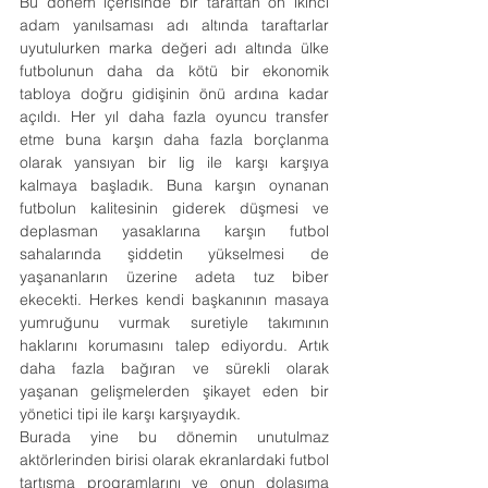
Bu dönem içerisinde bir taraftan on ikinci 
adam yanılsaması adı altında taraftarlar 
uyutulurken marka değeri adı altında ülke 
futbolunun daha da kötü bir ekonomik 
tabloya doğru gidişinin önü ardına kadar 
açıldı. Her yıl daha fazla oyuncu transfer 
etme buna karşın daha fazla borçlanma 
olarak yansıyan bir lig ile karşı karşıya 
kalmaya başladık. Buna karşın oynanan 
futbolun kalitesinin giderek düşmesi ve 
deplasman yasaklarına karşın futbol 
sahalarında şiddetin yükselmesi de 
yaşananların üzerine adeta tuz biber 
ekecekti. Herkes kendi başkanının masaya 
yumruğunu vurmak suretiyle takımının 
haklarını korumasını talep ediyordu. Artık 
daha fazla bağıran ve sürekli olarak 
yaşanan gelişmelerden şikayet eden bir 
yönetici tipi ile karşı karşıyaydık.
Burada yine bu dönemin unutulmaz 
aktörlerinden birisi olarak ekranlardaki futbol 
tartışma programlarını ve onun dolaşıma 