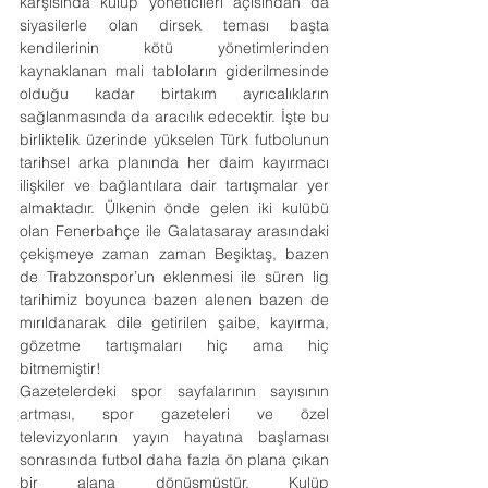
karşısında kulüp yöneticileri açısından da 
siyasilerle olan dirsek teması başta 
kendilerinin kötü yönetimlerinden 
kaynaklanan mali tabloların giderilmesinde 
olduğu kadar birtakım ayrıcalıkların 
sağlanmasında da aracılık edecektir. İşte bu 
birliktelik üzerinde yükselen Türk futbolunun 
tarihsel arka planında her daim kayırmacı 
ilişkiler ve bağlantılara dair tartışmalar yer 
almaktadır. Ülkenin önde gelen iki kulübü 
olan Fenerbahçe ile Galatasaray arasındaki 
çekişmeye zaman zaman Beşiktaş, bazen 
de Trabzonspor’un eklenmesi ile süren lig 
tarihimiz boyunca bazen alenen bazen de 
mırıldanarak dile getirilen şaibe, kayırma, 
gözetme tartışmaları hiç ama hiç 
bitmemiştir!
Gazetelerdeki spor sayfalarının sayısının 
artması, spor gazeteleri ve özel 
televizyonların yayın hayatına başlaması 
sonrasında futbol daha fazla ön plana çıkan 
bir alana dönüşmüştür. Kulüp 