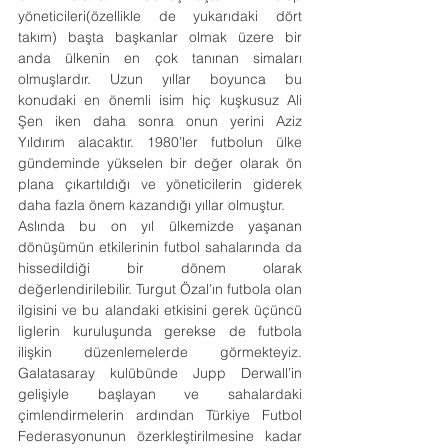
yöneticileri(özellikle de yukarıdaki dört 
takım) başta başkanlar olmak üzere bir 
anda ülkenin en çok tanınan simaları 
olmuşlardır. Uzun yıllar boyunca bu 
konudaki en önemli isim hiç kuşkusuz Ali 
Şen iken daha sonra onun yerini Aziz 
Yıldırım alacaktır. 1980’ler futbolun ülke 
gündeminde yükselen bir değer olarak ön 
plana çıkartıldığı ve yöneticilerin giderek 
daha fazla önem kazandığı yıllar olmuştur.
Aslında bu on yıl ülkemizde yaşanan 
dönüşümün etkilerinin futbol sahalarında da 
hissedildiği bir dönem olarak 
değerlendirilebilir. Turgut Özal’ın futbola olan 
ilgisini ve bu alandaki etkisini gerek üçüncü 
liglerin kuruluşunda gerekse de futbola 
ilişkin düzenlemelerde görmekteyiz. 
Galatasaray kulübünde Jupp Derwall’in 
gelişiyle başlayan ve sahalardaki 
çimlendirmelerin ardından Türkiye Futbol 
Federasyonunun özerkleştirilmesine kadar 