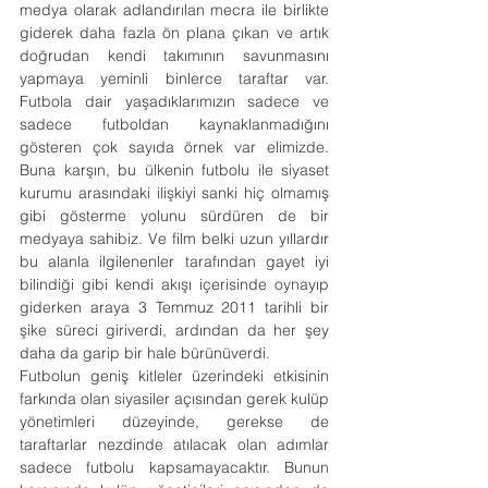
medya olarak adlandırılan mecra ile birlikte 
giderek daha fazla ön plana çıkan ve artık 
doğrudan kendi takımının savunmasını 
yapmaya yeminli binlerce taraftar var. 
Futbola dair yaşadıklarımızın sadece ve 
sadece futboldan kaynaklanmadığını 
gösteren çok sayıda örnek var elimizde. 
Buna karşın, bu ülkenin futbolu ile siyaset 
kurumu arasındaki ilişkiyi sanki hiç olmamış 
gibi gösterme yolunu sürdüren de bir 
medyaya sahibiz. Ve film belki uzun yıllardır 
bu alanla ilgilenenler tarafından gayet iyi 
bilindiği gibi kendi akışı içerisinde oynayıp 
giderken araya 3 Temmuz 2011 tarihli bir 
şike süreci giriverdi, ardından da her şey 
daha da garip bir hale bürünüverdi.
Futbolun geniş kitleler üzerindeki etkisinin 
farkında olan siyasiler açısından gerek kulüp 
yönetimleri düzeyinde, gerekse de 
taraftarlar nezdinde atılacak olan adımlar 
sadece futbolu kapsamayacaktır. Bunun 