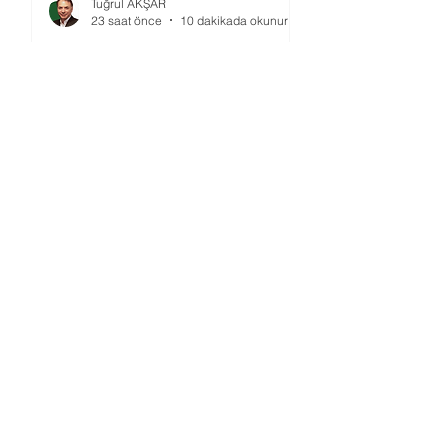
Tuğrul AKŞAR
23 saat önce
10 dakikada okunur
2026 Dünya Kupası'nda Hakemlik
(2)
Ahmet GÜVENER
24 saat önce
2 dakikada okunur
TMOK’da Yeni Dönem: Şimdi Ne
Yapılmalı?
Ömer GÜRSOY
3 gün önce
4 dakikada okunur
2026 Dünya Kupası’nda Hakemlik
(1)
Ahmet GÜVENER
4 gün önce
2 dakikada okunur