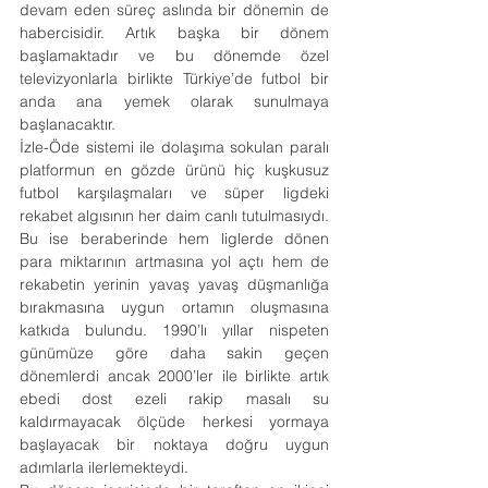
devam eden süreç aslında bir dönemin de 
habercisidir. Artık başka bir dönem 
başlamaktadır ve bu dönemde özel 
televizyonlarla birlikte Türkiye’de futbol bir 
anda ana yemek olarak sunulmaya 
başlanacaktır.
İzle-Öde sistemi ile dolaşıma sokulan paralı 
platformun en gözde ürünü hiç kuşkusuz 
futbol karşılaşmaları ve süper ligdeki 
rekabet algısının her daim canlı tutulmasıydı. 
Bu ise beraberinde hem liglerde dönen 
para miktarının artmasına yol açtı hem de 
rekabetin yerinin yavaş yavaş düşmanlığa 
bırakmasına uygun ortamın oluşmasına 
katkıda bulundu. 1990’lı yıllar nispeten 
günümüze göre daha sakin geçen 
dönemlerdi ancak 2000’ler ile birlikte artık 
ebedi dost ezeli rakip masalı su 
kaldırmayacak ölçüde herkesi yormaya 
başlayacak bir noktaya doğru uygun 
adımlarla ilerlemekteydi.