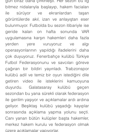
gün biraz daha çirkinleşti. Her sezon bu lig 
bitmez nidalarıyla başlayıp, hakem faciaları 
ile sürüyor ve ekranlardan taşan 
görüntülerde akıl, izan ve anlayıştan eser 
bulunmuyor. Futbolda bu sezon itibariyle ise 
geride kalan on hafta sonunda VAR 
uygulamasına karşın hakemleri daha fazla 
yerden yere vuruyoruz ve algı 
operasyonlarının yapıldığı ifadelerini daha 
çok duyuyoruz. Fenerbahçe kulübü Türkiye 
Futbol Federasyonunu ve savcıları göreve 
çağıran bir bildiri yayınladı. Trabzonspor 
kulübü adil ve temiz bir oyun istediğini dile 
getiren video ile isteklerini kamuoyuna 
duyurdu. Galatasaray kulübü geçen 
sezondan bu yana sürekli olarak federasyon 
ile gerilim yaşıyor ve açıklamalar ardı ardına 
geliyor. Beşiktaş kulübü yaşadığı kayıplar 
sonrasında açıklama yapma yolunu seçti. 
Canı yanan bütün kulüpler başta hakemler, 
merkez hakem kurulu ve federasyon olmak 
üzere açıklamalar yapıyorlar.