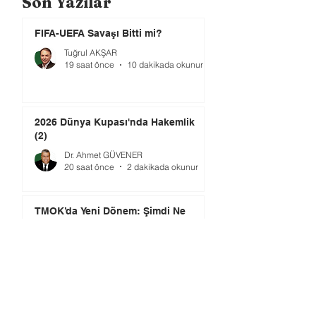
Son Yazılar
FIFA-UEFA Savaşı Bitti mi?
Tuğrul AKŞAR
19 saat önce
10 dakikada okunur
2026 Dünya Kupası'nda Hakemlik
(2)
Dr. Ahmet GÜVENER
20 saat önce
2 dakikada okunur
TMOK’da Yeni Dönem: Şimdi Ne
Yapılmalı?
Ömer GÜRSOY
3 gün önce
4 dakikada okunur
2026 Dünya Kupası’nda Hakemlik
(1)