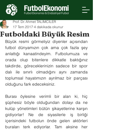
Prof. Dr. Ahmet TALİMCİLER
17 Tem 2017
4 dakikada okunur
Futboldaki Büyük Resim
Büyük resmi görmeliyiz diyenler açısından 
futbol dünyamızın çok ama çok fazla şey 
anlattığı kanaatindeyim. Futbolumuza ve 
orada olup bitenlere dikkatle baktığınız 
takdirde, göreceklerinizin sadece bir spor 
dalı ile sınırlı olmadığını aynı zamanda 
toplumsal hayatımızın ayrılmaz bir parçası 
olduğunu fark edeceksiniz.
Burası öylesine verimli bir alan ki, hiç 
şüphesiz böyle olduğundan dolayı da ne 
kulüp yönetimleri bütün şikayetlerine karşın 
gidiyorlar! Ne de siyasilerle iş birliği 
içerisindeki futbolun önde gelen aktörleri 
buraları terk ediyorlar. Tam aksine her 