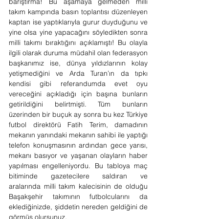
barıştırma! Bu aşamaya gelmeden milli 
takım kampında basın toplantısı düzenleyen 
kaptan ise yaptıklarıyla gurur duyduğunu ve 
yine olsa yine yapacağını söyledikten sonra 
milli takımı bıraktığını açıklamıştı! Bu olayla 
ilgili olarak duruma müdahil olan federasyon 
başkanımız ise, dünya yıldızlarının kolay 
yetişmediğini ve Arda Turan’ın da tıpkı 
kendisi gibi referandumda evet oyu 
vereceğini açıkladığı için başına bunların 
getirildiğini belirtmişti. Tüm bunların 
üzerinden bir buçuk ay sonra bu kez Türkiye 
futbol direktörü Fatih Terim, damadının 
mekanın yanındaki mekanın sahibi ile yaptığı 
telefon konuşmasının ardından gece yarısı, 
mekanı basıyor ve yaşanan olayların haber 
yapılması engelleniyordu. Bu tabloya maç 
bitiminde gazetecilere saldıran ve 
aralarında milli takım kalecisinin de olduğu 
Başakşehir takımının futbolcularını da 
eklediğinizde, şiddetin nereden geldiğini de 
görmüş olursunuz.