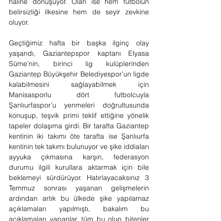
haline dönüşüyor. Olan ise hem futbolun 
belirsizliği ilkesine hem de seyir zevkine 
oluyor.
Geçtiğimiz hafta bir başka ilginç olay 
yaşandı, Gaziantepspor kaptanı Elyasa 
Süme’nin, birinci lig kulüplerinden 
Gaziantep Büyükşehir Belediyespor’un ligde 
kalabilmesini sağlayabilmek için 
Manisasporlu dört futbolcuyla 
Şanlıurfaspor’u yenmeleri doğrultusunda 
konuşup, teşvik primi teklif ettiğine yönelik 
tapeler dolaşıma girdi. Bir tarafta Gaziantep 
kentinin iki takımı öte tarafta ise Şanlıurfa 
kentinin tek takımı bulunuyor ve şike iddiaları 
ayyuka çıkmasına karşın, federasyon 
durumu ilgili kurullara aktarmak için bile 
beklemeyi sürdürüyor. Hatırlayacaksınız 3 
Temmuz sonrası yaşanan gelişmelerin 
ardından artık bu ülkede şike yapılamaz 
açıklamaları yapılmıştı, bakalım bu 
açıklamaları yapanlar, tüm bu olup bitenler 