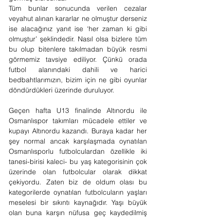
Tüm bunlar sonucunda verilen cezalar 
veyahut alınan kararlar ne olmuştur derseniz 
ise alacağınız yanıt ise ‘her zaman ki gibi 
olmuştur’ şeklindedir. Nasıl olsa bizlere tüm 
bu olup bitenlere takılmadan büyük resmi 
görmemiz tavsiye ediliyor. Çünkü orada 
futbol alanındaki dahili ve harici 
bedbahtlarımızın, bizim için ne gibi oyunlar 
döndürdükleri üzerinde duruluyor.
Geçen hafta U13 finalinde Altınordu ile 
Osmanlıspor takımları mücadele ettiler ve 
kupayı Altınordu kazandı. Buraya kadar her 
şey normal ancak karşılaşmada oynatılan 
Osmanlısporlu futbolculardan özellikle iki 
tanesi-birisi kaleci- bu yaş kategorisinin çok 
üzerinde olan futbolcular olarak dikkat 
çekiyordu. Zaten biz de oldum olası bu 
kategorilerde oynatılan futbolcuların yaşları 
meselesi bir sıkıntı kaynağıdır. Yaşı büyük 
olan buna karşın nüfusa geç kaydedilmiş 