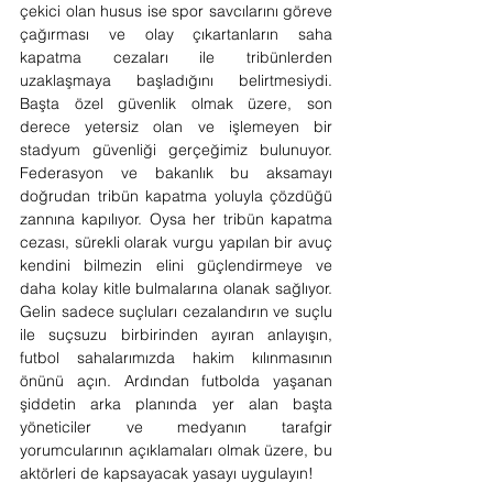
çekici olan husus ise spor savcılarını göreve 
çağırması ve olay çıkartanların saha 
kapatma cezaları ile tribünlerden 
uzaklaşmaya başladığını belirtmesiydi. 
Başta özel güvenlik olmak üzere, son 
derece yetersiz olan ve işlemeyen bir 
stadyum güvenliği gerçeğimiz bulunuyor. 
Federasyon ve bakanlık bu aksamayı 
doğrudan tribün kapatma yoluyla çözdüğü 
zannına kapılıyor. Oysa her tribün kapatma 
cezası, sürekli olarak vurgu yapılan bir avuç 
kendini bilmezin elini güçlendirmeye ve 
daha kolay kitle bulmalarına olanak sağlıyor. 
Gelin sadece suçluları cezalandırın ve suçlu 
ile suçsuzu birbirinden ayıran anlayışın, 
futbol sahalarımızda hakim kılınmasının 
önünü açın. Ardından futbolda yaşanan 
şiddetin arka planında yer alan başta 
yöneticiler ve medyanın tarafgir 
yorumcularının açıklamaları olmak üzere, bu 
aktörleri de kapsayacak yasayı uygulayın!