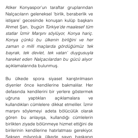
Atiker Konyaspor’un taraftar gruplarından 
Nalçacıların geleneksel ‘birlik, beraberlik ve 
istişare’ gecesinde konuşan kulüp başkanı 
Ahmet Şan, 
‘bugün Türkiye’de maalesef tüm 
statlar İzmir Marşını söylüyor, Konya hariç. 
Konya çünkü bu ülkenin birliğini ve her 
zaman o milli maçlarda gördüğümüz ‘tek 
bayrak, tek devlet, tek vatan’ duygusuyla 
hareket eden Nalçacılardan bu gücü alıyor’
açıklamalarında bulunmuş.
Bu ülkede spora siyaset karıştırılmasın 
diyenler önce kendilerine bakmalılar. Her 
defasında kendilerini bir yerlere göstermek 
uğruna yaptıkları açıklamalara ve 
kullandıkları cümlelere dikkat etmeliler. İzmir 
marşını söylemeyi adeta bölücülük olarak 
gören bu anlayışa, kullandığı cümlelerin 
birlikten ziyade bölünmeye hizmet ettiğini de 
birilerinin kendilerine hatırlatması gerekiyor. 
Seksen milyonluk ülkede sayın başkanın 