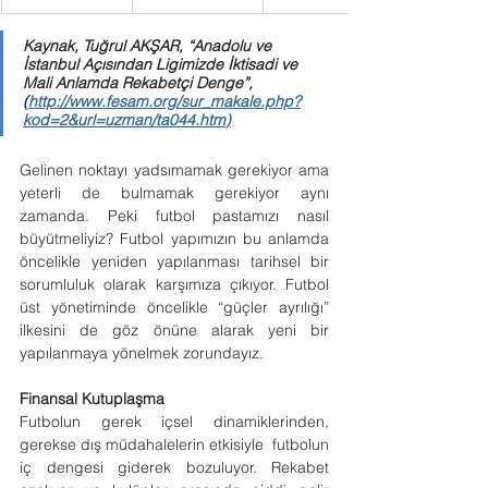
Kaynak, Tuğrul AKŞAR, “Anadolu ve 
İstanbul Açısından Ligimizde İktisadi ve 
Mali Anlamda Rekabetçi Denge”, 
(
http://www.fesam.org/sur_makale.php?
kod=2&url=uzman/ta044.htm
)
Gelinen noktayı yadsımamak gerekiyor ama 
yeterli de bulmamak gerekiyor aynı 
zamanda. Peki futbol pastamızı nasıl 
büyütmeliyiz? Futbol yapımızın bu anlamda 
öncelikle yeniden yapılanması tarihsel bir 
sorumluluk olarak karşımıza çıkıyor. Futbol 
üst yönetiminde öncelikle “güçler ayrılığı” 
ilkesini de göz önüne alarak yeni bir 
yapılanmaya yönelmek zorundayız.
Finansal Kutuplaşma
Futbolun gerek içsel dinamiklerinden, 
gerekse dış müdahalelerin etkisiyle  futbolun 
iç dengesi giderek bozuluyor. Rekabet 