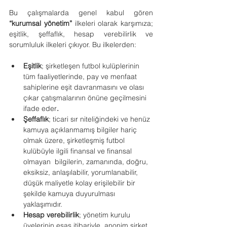
Bu çalışmalarda genel kabul gören 
“kurumsal yönetim” 
ilkeleri olarak karşımıza; 
eşitlik, şeffaflık, hesap verebilirlik ve 
sorumluluk ilkeleri çıkıyor. Bu ilkelerden:
Eşitlik
; şirketleşen futbol kulüplerinin 
tüm faaliyetlerinde, pay ve menfaat 
sahiplerine eşit davranmasını ve olası 
çıkar çatışmalarının önüne geçilmesini 
ifade eder
. 
Şeffaflık
; ticari sır niteliğindeki ve henüz 
kamuya açıklanmamış bilgiler hariç 
olmak üzere, şirketleşmiş futbol 
kulübüyle ilgili finansal ve finansal 
olmayan  bilgilerin, zamanında, doğru, 
eksiksiz, anlaşılabilir, yorumlanabilir, 
düşük maliyetle kolay erişilebilir bir 
şekilde kamuya duyurulması  
yaklaşımıdır.
Hesap verebilirlik
; yönetim kurulu 
üyelerinin esas itibariyle  anonim şirket 