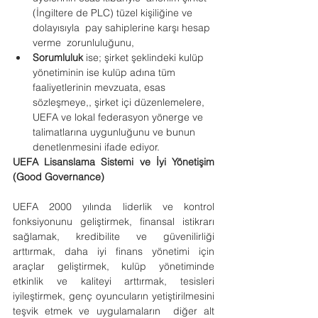
(İngiltere de PLC) tüzel kişiliğine ve 
dolayısıyla  pay sahiplerine karşı hesap 
verme  zorunluluğunu, 
Sorumluluk 
ise; şirket şeklindeki kulüp 
yönetiminin ise kulüp adına tüm 
faaliyetlerinin mevzuata, esas 
sözleşmeye,, şirket içi düzenlemelere, 
UEFA ve lokal federasyon yönerge ve 
talimatlarına uygunluğunu ve bunun 
denetlenmesini ifade ediyor.
UEFA Lisanslama Sistemi ve İyi Yönetişim 
(Good Governance)
UEFA 2000 yılında liderlik ve kontrol 
fonksiyonunu geliştirmek, finansal istikrarı 
sağlamak, kredibilite ve güvenilirliği 
arttırmak, daha iyi finans yönetimi için 
araçlar geliştirmek, kulüp yönetiminde 
etkinlik ve kaliteyi arttırmak, tesisleri 
iyileştirmek, genç oyuncuların yetiştirilmesini 
teşvik etmek ve uygulamaların  diğer alt 