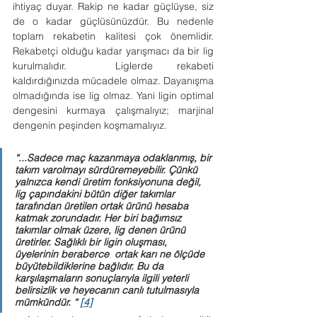
ihtiyaç duyar. Rakip ne kadar güçlüyse, siz 
de o kadar güçlüsünüzdür. Bu nedenle 
toplam rekabetin kalitesi çok önemlidir. 
Rekabetçi olduğu kadar yarışmacı da bir lig 
kurulmalıdır.  Liglerde rekabeti 
kaldırdığınızda mücadele olmaz. Dayanışma 
olmadığında ise lig olmaz. Yani ligin optimal 
dengesini kurmaya çalışmalıyız; marjinal 
dengenin peşinden koşmamalıyız.
“...Sadece maç kazanmaya odaklanmış, bir 
takım varolmayı sürdüremeyebilir. Çünkü 
yalnızca kendi üretim fonksiyonuna değil, 
lig çapındakini bütün diğer takımlar 
tarafından üretilen ortak ürünü hesaba 
katmak zorundadır. Her biri bağımsız  
takımlar olmak üzere, lig denen ürünü 
üretirler. Sağlıklı bir ligin oluşması, 
üyelerinin beraberce  ortak karı ne ölçüde 
büyütebildiklerine bağlıdır. Bu da 
karşılaşmaların sonuçlarıyla ilgili yeterli 
belirsizlik ve heyecanın canlı tutulmasıyla 
mümkündür. “ 
[4]