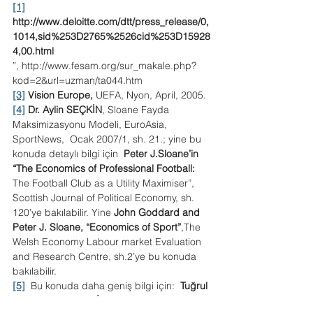
[1]
http://www.deloitte.com/dtt/press_release/0,
1014,sid%253D2765%2526cid%253D15928
4,00.html
”, 
http://www.fesam.org/sur_makale.php?
kod=2&url=uzman/ta044.htm
[3]
Vision Europe,
 UEFA, Nyon, April, 2005.
[4]
Dr. Aylin SEÇKİN
, Sloane Fayda 
Maksimizasyonu Modeli, EuroAsia, 
SportNews,  Ocak 2007/1, sh. 21.; yine bu 
konuda detaylı bilgi için  
Peter J.Sloane’in 
“The Economics of Professional Football:
The Football Club as a Utility Maximiser”, 
Scottish Journal of Political Economy, sh. 
120’ye bakılabilir. Yine 
John Goddard and 
Peter J. Sloane, “Economics of Sport”
,The 
Welsh Economy Labour market Evaluation 
and Research Centre, sh.2’ye bu konuda 
bakılabilir.
[5]
  Bu konuda daha geniş bilgi için:  
Tuğrul 
AKŞAR- Kutlu MERİH, Futbol Ekonomisi