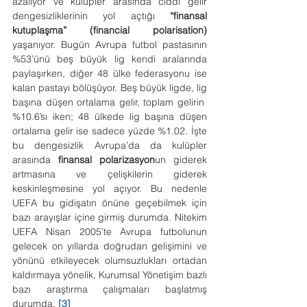
azalıyor ve kulüpler arasında ciddi gelir 
dengesizliklerinin yol açtığı 
“finansal 
kutuplaşma” (financial polarisation) 
yaşanıyor. Bugün Avrupa futbol pastasının 
%53’ünü beş büyük lig kendi aralarında 
paylaşırken, diğer 48 ülke federasyonu ise 
kalan pastayı bölüşüyor. Beş büyük ligde, lig 
başına düşen ortalama gelir, toplam gelirin  
%10.6’sı iken; 48 ülkede lig başına düşen 
ortalama gelir ise sadece yüzde %1.02. İşte 
bu dengesizlik Avrupa’da da kulüpler 
arasında 
finansal polarizasyon
un giderek 
artmasına ve çelişkilerin giderek 
keskinleşmesine yol açıyor. Bu nedenle 
UEFA bu gidişatın önüne geçebilmek için 
bazı arayışlar içine girmiş durumda. Nitekim 
UEFA Nisan 2005’te Avrupa futbolunun 
gelecek on yıllarda doğrudan gelişimini ve 
yönünü etkileyecek olumsuzlukları ortadan 
kaldırmaya yönelik, Kurumsal Yönetişim bazlı 
bazı araştırma çalışmaları başlatmış 
durumda. 
[3]