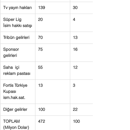
Tv yayın hakları
139
30
Süper Lig  
20
4
İsim hakkı satışı
Tribün gelirleri
70
13
Sponsor 
75
16
gelirleri
Saha  içi 
55
12
reklam pastası
Fortis Türkiye 
13
3
Kupası 
ism.hak.sat.
Diğer gelirler
100
22
TOPLAM 
472
100
(Milyon Dolar)