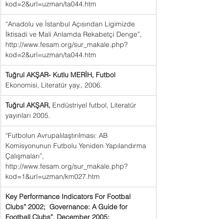
kod=2&url=uzman/ta044.htm
“Anadolu ve İstanbul Açısından Ligimizde 
İktisadi ve Mali Anlamda Rekabetçi Denge”, 
http://www.fesam.org/sur_makale.php?
kod=2&url=uzman/ta044.htm
Tuğrul AKŞAR- Kutlu MERİH, Futbol 
Ekonomisi, Literatür yay., 2006.
Tuğrul AKŞAR, 
Endüstriyel futbol, Literatür 
yayınları 2005.
“Futbolun Avrupalılaştırılması: AB 
Komisyonunun Futbolu Yeniden Yapılandırma 
Çalışmaları”, 
http://www.fesam.org/sur_makale.php?
kod=1&url=uzman/km027.htm
Key Performance Indicators For Footbal 
Clubs” 2002;  Governance: A Guide for 
Football Clubs”, December 2005;