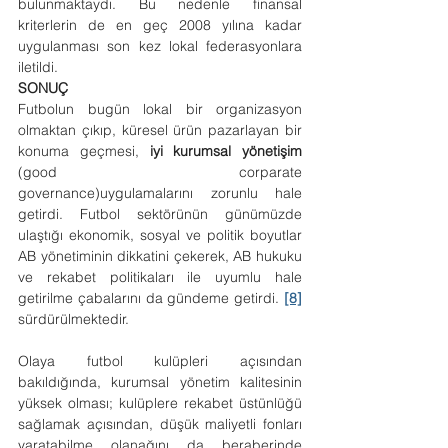
bulunmaktaydı. Bu nedenle finansal 
kriterlerin de en geç 2008 yılına kadar 
uygulanması son kez lokal federasyonlara 
iletildi.
SONUÇ
Futbolun bugün lokal bir organizasyon 
olmaktan çıkıp, küresel ürün pazarlayan bir 
konuma geçmesi, 
iyi kurumsal yönetişim
(good corparate 
governance)uygulamalarını zorunlu hale 
getirdi. Futbol sektörünün günümüzde 
ulaştığı ekonomik, sosyal ve politik boyutlar 
AB yönetiminin dikkatini çekerek, AB hukuku 
ve rekabet politikaları ile uyumlu hale 
getirilme çabalarını da gündeme getirdi. 
[8]
sürdürülmektedir.  
Olaya futbol kulüpleri açısından 
bakıldığında, kurumsal yönetim kalitesinin 
yüksek olması; kulüplere rekabet üstünlüğü 
sağlamak açısından, düşük maliyetli fonları 
yaratabilme olanağını da beraberinde 