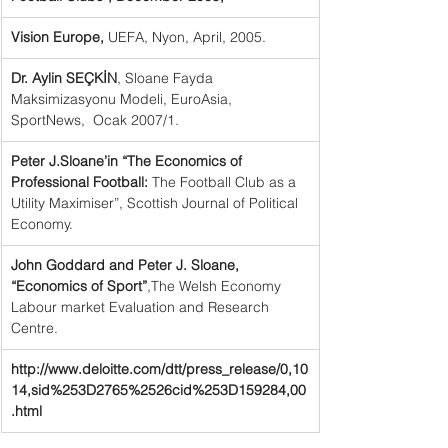
Vision Europe,
 UEFA, Nyon, April, 2005.
Dr. Aylin SEÇKİN
, Sloane Fayda 
Maksimizasyonu Modeli, EuroAsia, 
SportNews,  Ocak 2007/1.
Peter J.Sloane’in “The Economics of 
Professional Football:
 The Football Club as a 
Utility Maximiser”, Scottish Journal of Political 
Economy.
John Goddard and Peter J. Sloane, 
“Economics of Sport”
,The Welsh Economy 
Labour market Evaluation and Research 
Centre.
http://www.deloitte.com/dtt/press_release/0,10
14,sid%253D2765%2526cid%253D159284,00
.html