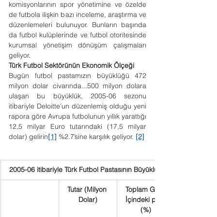
komisyonlarının spor yönetimine ve özelde 
de futbola ilişkin bazı inceleme, araştırma ve 
düzenlemeleri bulunuyor. Bunların başında 
da futbol kulüplerinde ve futbol otoritesinde 
kurumsal yönetişim dönüşüm çalışmaları 
geliyor.
Türk Futbol Sektörünün Ekonomik Ölçeği
Bugün futbol pastamızın büyüklüğü 472 
milyon dolar civarında...500 milyon dolara 
ulaşan bu büyüklük, 2005-06 sezonu 
itibariyle Deloitte’un düzenlemiş olduğu yeni 
rapora göre Avrupa futbolunun yıllık yarattığı 
12,5 milyar Euro tutarındaki (17,5 milyar 
dolar) gelirin
[1]
 %2.7’sine karşılık geliyor. 
[2]
2005-06 itibariyle Türk Futbol Pastasının Büyüklüğü
Tutar (Milyon 
Toplam Gelir 
Dolar)
İçindeki payı 
(%)