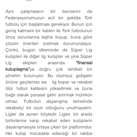
Aynı çalışmaların bir benzerini de 
Federasyonumuzun acil bir şekilde Türk 
futbolu için başlatması gerekiyor. Bunun için 
geniş katmanlı bir katılım ile Türk futbolunun 
önce sorunlarına teşhis koyup, buna göre 
çözüm önerileri üretmek durumundayız. 
Çünkü, bugün ülkemizde de Süper Lig 
kulüpleri ile diğer lig kulüpler ve yine Süper 
Lig ekipleri arasında 
“finansal 
kutuplaşma”
ya doğru çok tehlikeli bir 
yönelim bulunuyor. Bu olumsuz gidişatın 
önüne geçilemez ise   lig kopar ve rekabet 
ölür, futbol kalitesini yükseltmek ve buna 
bağlı olarak parasal geliri artırmak mümkün 
olmaz. Futbolun dayanışma temelinde 
rekabetçi bir oyun olduğunu unutmayalım. 
Ligler de aynen böyledir. Ligler, bir arada 
birbirlerine karşı rekabet eden kulüplerin 
dayanışmasıyla ortaya çıkan bir platformdur. 
Her kulüp mücadele edeceği bir rakibe 