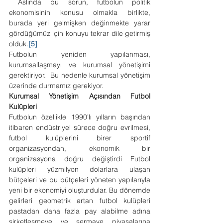
Aslında bu sorun, futbolun politik 
ekonomisinin konusu olmakla birlikte, 
burada yeri gelmişken değinmekte yarar 
gördüğümüz için konuyu tekrar dile getirmiş 
olduk.
[5]
Futbolun yeniden yapılanması, 
kurumsallaşmayı ve kurumsal yönetişimi 
gerektiriyor.  Bu nedenle kurumsal yönetişim 
üzerinde durmamız gerekiyor.
Kurumsal Yönetişim Açısından Futbol 
Kulüpleri 
Futbolun özellikle 1990’lı yılların başından 
itibaren endüstriyel sürece doğru evrilmesi, 
futbol kulüplerini birer sportif 
organizasyondan, ekonomik bir 
organizasyona doğru değiştirdi Futbol 
kulüpleri yüzmilyon dolarlara ulaşan 
bütçeleri ve bu bütçeleri yöneten yapılarıyla 
yeni bir ekonomiyi oluşturdular. Bu dönemde 
gelirleri geometrik artan futbol kulüpleri 
pastadan daha fazla pay alabilme adına 
şirketleşmeye ve sermaye piyasalarına 