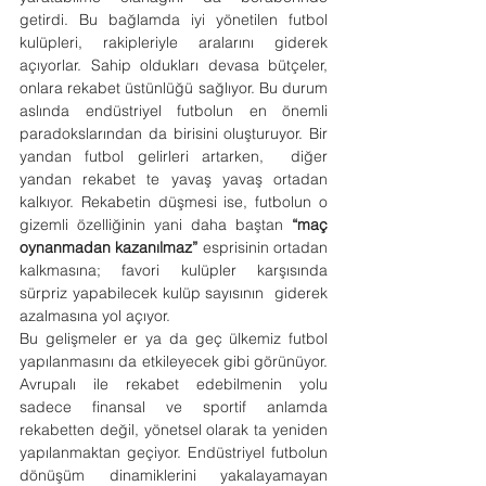
getirdi. Bu bağlamda iyi yönetilen futbol 
kulüpleri, rakipleriyle aralarını giderek 
açıyorlar. Sahip oldukları devasa bütçeler, 
onlara rekabet üstünlüğü sağlıyor. Bu durum 
aslında endüstriyel futbolun en önemli 
paradokslarından da birisini oluşturuyor. Bir 
yandan futbol gelirleri artarken,  diğer 
yandan rekabet te yavaş yavaş ortadan 
kalkıyor. Rekabetin düşmesi ise, futbolun o 
gizemli özelliğinin yani daha baştan 
“maç 
oynanmadan kazanılmaz” 
esprisinin ortadan 
kalkmasına; favori kulüpler karşısında 
sürpriz yapabilecek kulüp sayısının  giderek 
azalmasına yol açıyor.
Bu gelişmeler er ya da geç ülkemiz futbol 
yapılanmasını da etkileyecek gibi görünüyor. 
Avrupalı ile rekabet edebilmenin yolu 
sadece finansal ve sportif anlamda 
rekabetten değil, yönetsel olarak ta yeniden 
yapılanmaktan geçiyor. Endüstriyel futbolun 
dönüşüm dinamiklerini yakalayamayan 