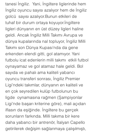
tanesi İngiliz.  Yani, İngiltere liglerinde hem 
İngiliz oyuncu sayısı azalıyor hem de İngiliz 
golcü  sayısı azalıyor.Bunun etkileri de  
tuhaf bir durum ortaya koyuyor.İngiltere 
ligleri dünyanın en üst düzey ligleri haline 
geldi. Ancak İngiliz Milli Takımı Avrupa ve 
dünya kupalarında nal topluyor, İngiliz Milli 
Takımı son Dünya Kupası'nda da gene 
erkenden elendi gitti, gol atamıyor. Yani 
futbolu icat edenlerin milli takımı  etkili futbol 
oynayamaz ve gol atamaz hale geldi. Bol 
sayıda ve pahalı ama kaliteli yabancı 
oyuncu transferi sonrası, İngiliz Premier 
Ligi'ndeki takımlar, dünyanın en kaliteli ve 
en çok seyredilen kulüp futbolunun bu 
ligde  oynamasına rağmen (Şampiyonlar 
Ligi'nde başarı kriterine göre), mali açıdan 
iflasın da eşiğinde. İngiltere bu gerçek 
sorunların farkında. Milli takıma bir kere 
daha yabancı bir antrenör, İtalyan Capello 
getirilerek değişim sağlanmaya çalışılmıştı, 