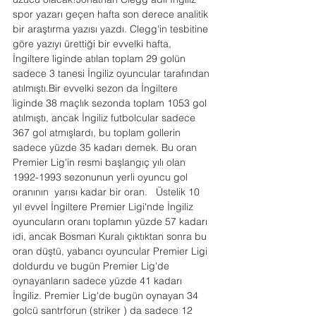
spor yazarı geçen hafta son derece analitik 
bir araştırma yazısı yazdı. Clegg'in tesbitine 
göre yazıyı ürettiği bir evvelki hafta, 
İngiltere liginde atılan toplam 29 golün 
sadece 3 tanesi İngiliz oyuncular tarafından 
atılmıştı.Bir evvelki sezon da İngiltere 
liginde 38 maçlık sezonda toplam 1053 gol 
atılmıştı, ancak İngiliz futbolcular sadece 
367 gol atmışlardı, bu toplam gollerin 
sadece yüzde 35 kadarı demek. Bu oran 
Premier Lig'in resmi başlangıç yılı olan 
1992-1993 sezonunun yerli oyuncu gol 
oranının  yarısı kadar bir oran.   Üstelik 10 
yıl evvel İngiltere Premier Ligi'nde İngiliz 
oyuncuların oranı toplamın yüzde 57 kadarı 
idi, ancak Bosman Kuralı çıktıktan sonra bu 
oran düştü, yabancı oyuncular Premier Ligi 
doldurdu ve bugün Premier Lig'de 
oynayanların sadece yüzde 41 kadarı 
İngiliz. Premier Lig'de bugün oynayan 34 
golcü santrforun (striker ) da sadece 12 