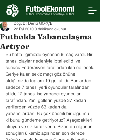
Doç. Dr. Deniz GÖKÇE
22 Eyl 2010
3 dakikada okunur
Futbolda Yabancılaşma
Artıyor
Bu hafta ligimizde oynanan 9 maç vardı. Bir 
tanesi olaylar nedeniyle iptal edildi ve 
sonucu Federasyon tarafından ilan edilecek.
Geriye kalan sekiz maçı göz önüne 
aldığımızda toplam 19 gol atıldı. Bunlardan 
sadece 7 tanesi yerli oyuncular tarafından 
atıldı, 12 tanesi ise yabancı oyuncular 
tarafından. Yani gollerin yüzde 37 kadarı 
yerlilerden yüzde 63 kadarı da 
yabancılardan. Bu çok önemli bir olgu mu 
ki bunu gündeme getiriyoruz? Aşağıdakileri 
okuyun ve siz karar verin. Bizce bu olgunun 
sonuçları ülkemiz açısından son derece 
üzücü olacak!Jonathan Clegg adlı İngiliz 