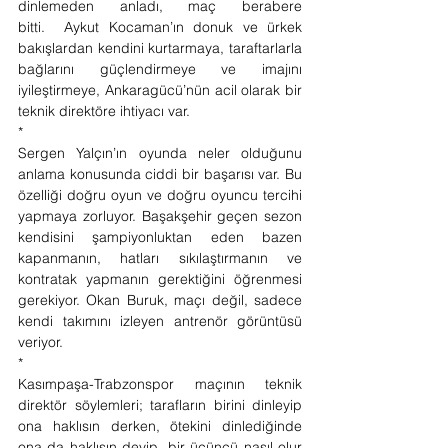
dinlemeden anladı, maç berabere 
bitti.  Aykut Kocaman’ın donuk ve ürkek 
bakışlardan kendini kurtarmaya, taraftarlarla 
bağlarını güçlendirmeye ve imajını 
iyileştirmeye, Ankaragücü’nün acil olarak bir 
teknik direktöre ihtiyacı var. 
* 
Sergen Yalçın’ın oyunda neler olduğunu 
anlama konusunda ciddi bir başarısı var. Bu 
özelliği doğru oyun ve doğru oyuncu tercihi 
yapmaya zorluyor. Başakşehir geçen sezon 
kendisini şampiyonluktan eden bazen 
kapanmanın, hatları sıkılaştırmanın ve 
kontratak yapmanın gerektiğini öğrenmesi 
gerekiyor. Okan Buruk, maçı değil, sadece 
kendi takımını izleyen antrenör görüntüsü 
veriyor.  
* 
Kasımpaşa-Trabzonspor maçının teknik 
direktör söylemleri; tarafların birini dinleyip 
ona haklısın derken, ötekini dinlediğinde 
ona da haklısın deyip, bir üçüncü nasıl olur 