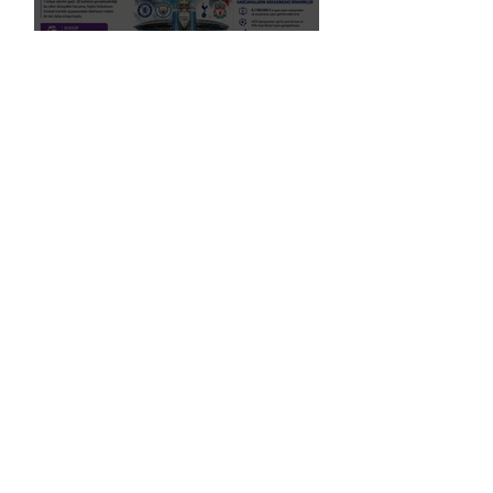
Premier Lig’de Transfer Çılgınlığı 1
Milyar Sterlin'i Aştı
FIFA, Dünya Kupası da Dahil Olmak
Üzere Turnuvaların Ticari Haklarını
Özel Yatırımcılara Satacağını Açıkladı!
2026 Dünya Kupası’nda “Sarı Uyarı”
Gölgesi: Futbol mu, Piyasa mı?