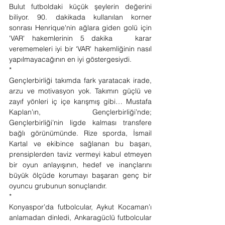
Bulut futboldaki küçük şeylerin değerini 
biliyor. 90. dakikada kullanılan korner 
sonrası Henrique'nin ağlara giden golü için 
'VAR' hakemlerinin 5 dakika   karar 
verememeleri iyi bir ‘VAR' hakemliğinin nasıl 
yapılmayacağının en iyi göstergesiydi. 
* 
Gençlerbirliği takımda fark yaratacak irade, 
arzu ve motivasyon yok. Takımın güçlü ve 
zayıf yönleri iç içe karışmış gibi… Mustafa 
Kaplan’ın, Gençlerbirliği’nde; 
Gençlerbirliği’nin ligde kalması transfere 
bağlı görünümünde. Rize sporda, İsmail 
Kartal ve ekibince sağlanan bu başarı, 
prensiplerden taviz vermeyi kabul etmeyen 
bir oyun anlayışının, hedef ve inançlarını 
büyük ölçüde korumayı başaran genç bir 
oyuncu grubunun sonuçlarıdır. 
* 
Konyaspor’da futbolcular, Aykut Kocaman’ı 
anlamadan dinledi, Ankaragüclü futbolcular 