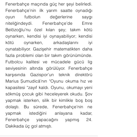
Fenerbahçe maçında güç her şeyi belirledi. 
Fenerbahçe’nin ilk yarım saatte oynadığı 
oyun futbolun değerlerine saygı 
niteliğindeydi. Fenerbahçe’de Emre 
Belözoğlu’nu özel kılan şey; takım kötü 
oynarken, kendisi iyi oynayabiliyor; kendisi 
kötü oynarken, arkadaşlarını iyi 
oynatabiliyor. Gazişehir matematikten daha 
fazla problemi olan bir takım görünümünde. 
Futbolcu kalitesi ve mücadele gücü lig 
seviyesinin altında görülüyor. Fenerbahçe 
karşısında Gazispor’un teknik direktörü 
Marius Șumudică’nın “Oyunu okuma hız ve 
kapasitesi “zayıf kaldı. Oyunu, okumayı yeni 
sökmüş çocuk gibi heceleyerek okudu. Şov 
yapmak isterken, silik bir kimlikle boş boş 
dolaştı. Bu sürede, Fenerbahçe’nin ne 
yapmak istediğini anlayana kadar, 
Fenerbahçe yapacağını yapmış 24. 
Dakikada üç gol atmıştı.