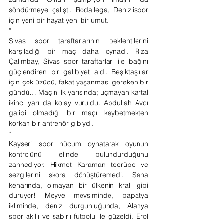
söndürmeye çalıştı. Rodallega, Denizlispor 
için yeni bir hayat yeni bir umut. 
* 
Sivas spor taraftarlarının beklentilerini 
karşıladığı bir maç daha oynadı. Rıza 
Çalımbay, Sivas spor taraftarları ile bağını 
güçlendiren bir galibiyet aldı. Beşiktaşlılar 
için çok üzücü, fakat yaşanması gereken bir 
gündü… Maçın ilk yarısında; uçmayan kartal 
ikinci yarı da kolay vuruldu. Abdullah Avcı 
galibi olmadığı bir maçı kaybetmekten 
korkan bir antrenör gibiydi.
* 
Kayseri spor hücum oynatarak oyunun 
kontrolünü elinde bulundurduğunu 
zannediyor. Hikmet Karaman tecrübe ve 
sezgilerini skora dönüştüremedi. Saha 
kenarında, olmayan bir ülkenin kralı gibi 
duruyor! Meyve mevsiminde, papatya 
ikliminde, deniz durgunluğunda, Alanya 
spor akıllı ve sabırlı futbolu ile güzeldi. Erol 