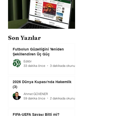
Son Yazılar
Futbolun Güzelliğini Yeniden
Şekillendiren Üç Güç
Editör
33 dakika önce
3 dakikada okunur
2026 Dünya Kupası'nda Hakemlik
(3)
Ahmet GÜVENER
59 dakika önce
2 dakikada okunur
FIFA-UEFA Savaşı Bitti mi?