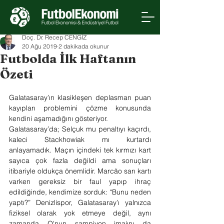
Doç. Dr. Recep CENGİZ
20 Ağu 2019
2 dakikada okunur
Futbolda İlk Haftanın
Özeti
Galatasaray’ın klasikleşen deplasman puan 
kayıpları problemini çözme konusunda 
kendini aşamadığını gösteriyor.
Galatasaray’da; Selçuk mu penaltıyı kaçırdı, 
kaleci Stackhowiak mı kurtardı 
anlayamadık. Maçın içindeki tek kırmızı kart 
sayıca çok fazla değildi ama sonuçları 
itibariyle oldukça önemlidir. Marcão sarı kartı 
varken gereksiz bir faul yapıp ihraç 
edildiğinde, kendimize sorduk: “Bunu neden 
yaptı?” Denizlispor, Galatasaray’ı yalnızca 
fiziksel olarak yok etmeye değil, aynı 
zamanda O'nun şampiyon imajını da 