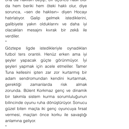
da hem beriki hem öteki haklı olur, diye 
sorunca, «sen de haklısın» diyen Hocayı 
hatırlatıyor. Galip gelmek istediklerini, 
galibiyete yakın olduklarını ve daha iyi 
olacakları mesajını kıvrak bir zekâ ile 
verdiler. 
* 
Göztepe ligde istedikleriyle oynadıkları 
futbol ters orantılı. Henüz erken ama iyi 
şeyler yapacak güçte görünmüyor. İyi 
şeyleri yapmak için acele etmeliler. Tamer 
Tuna kellesini ipten zar zor kurtarmış bir 
adam sendromundan kendini kurtarmak, 
gerektiği zamanlarda risk almak 
zorunda. Bülent Korkmaz genç ve dinamik 
bir takımla sistem kurma sorumluluğunun 
bilincinde oyunu ruha dönüştürüyor. Sonucu 
güzel biten maçta iki genç oyuncuya fırsat 
vermesi, maçtan önce korku ile savaştığı 
anlamına geliyor.  
* 