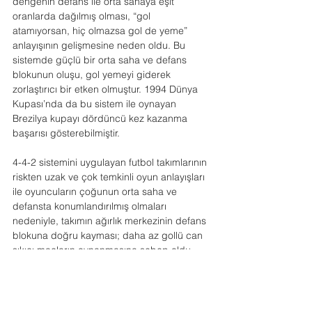
dengenin defans ile orta sahaya eşit 
oranlarda dağılmış olması, “gol 
atamıyorsan, hiç olmazsa gol de yeme” 
anlayışının gelişmesine neden oldu. Bu 
sistemde güçlü bir orta saha ve defans 
blokunun oluşu, gol yemeyi giderek 
zorlaştırıcı bir etken olmuştur. 1994 Dünya 
Kupası’nda da bu sistem ile oynayan 
Brezilya kupayı dördüncü kez kazanma 
başarısı gösterebilmiştir.
4-4-2 sistemini uygulayan futbol takımlarının 
riskten uzak ve çok temkinli oyun anlayışları 
ile oyuncuların çoğunun orta saha ve 
defansta konumlandırılmış olmaları 
nedeniyle, takımın ağırlık merkezinin defans 
blokuna doğru kayması; daha az gollü can 
sıkıcı maçların oynanmasına sebep oldu. 
Uzun süre insanlar ofansif ve göze hoş 
gelen futbolun arayışına girdiler. İşte bu 
durumu gören Sepp Piontek, defanstan bir 
oyuncuyu orta sahaya çekerek, kanatlardan 