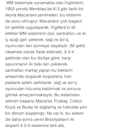
 WM sistemiyle oynamakta olan İngilizlerin, 
1953 yılında Wembley’de 6-3 gibi farklı bir 
skorla Macarlara yenilmeleri, bu sistemin 
de sonu olmuştur. Macarların çok başarılı 
bir şekilde uygulayarak, İngiltere’yi alt 
ettikleri MM sisteminin özü; santraforu ve iki 
iç açığı geri çekerek, sağ ve sol iç 
oyuncuları ileri sürmeye dayalıydı. (M şekli) 
rakamsal olarak ifade edersek, 3-3-4 
şeklinde olan bu dizilişe göre, karşı 
savunmanın iki beki ileri çekilerek, 
santrafları markaj yapan bu beklerin 
arkasında oluşacak boşluklara, hızlı 
paslarla adam sarkıtarak, sağ ve sol iç 
oyuncuları hücuma kaldırmak ve sonuca 
gitmek amaçlanmaktaydı. Bu sistemden 
istenen başarıyı Macarlar, Puskaş, Czibor, 
Koçis ve Budai ile sağlamış ve futbolda yeni 
bir dönem başlamıştı. Ne var ki, bu sistem 
de daha sonra yerini Brezilyalıların iki 
stoperli 4-2-4 sistemine terk etti.