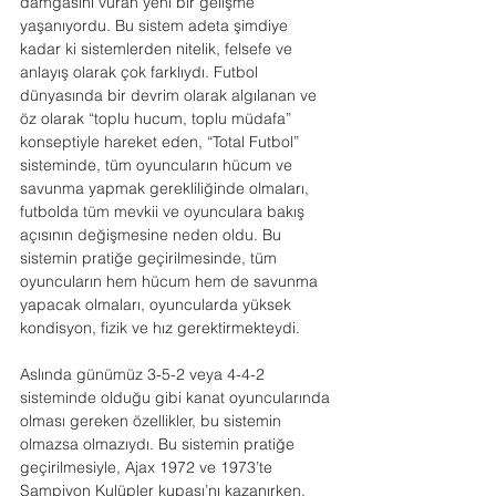
damgasını vuran yeni bir gelişme 
yaşanıyordu. Bu sistem adeta şimdiye 
kadar ki sistemlerden nitelik, felsefe ve 
anlayış olarak çok farklıydı. Futbol 
dünyasında bir devrim olarak algılanan ve 
öz olarak “toplu hucum, toplu müdafa” 
konseptiyle hareket eden, “Total Futbol” 
sisteminde, tüm oyuncuların hücum ve 
savunma yapmak gerekliliğinde olmaları, 
futbolda tüm mevkii ve oyunculara bakış 
açısının değişmesine neden oldu. Bu 
sistemin pratiğe geçirilmesinde, tüm 
oyuncuların hem hücum hem de savunma 
yapacak olmaları, oyuncularda yüksek 
kondisyon, fizik ve hız gerektirmekteydi.
Aslında günümüz 3-5-2 veya 4-4-2 
sisteminde olduğu gibi kanat oyuncularında 
olması gereken özellikler, bu sistemin 
olmazsa olmazıydı. Bu sistemin pratiğe 
geçirilmesiyle, Ajax 1972 ve 1973’te 
Şampiyon Kulüpler kupası’nı kazanırken, 