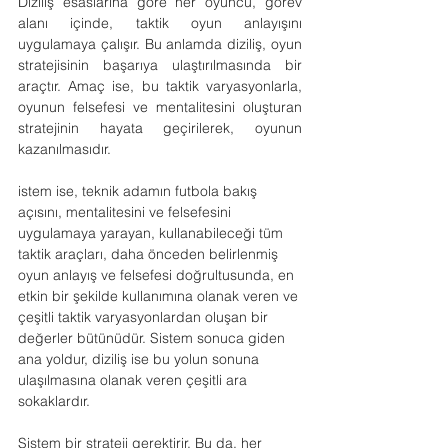
Diziliş esaslarına göre her oyuncu, görev 
alanı içinde, taktik oyun anlayışını 
uygulamaya çalışır. Bu anlamda diziliş, oyun 
stratejisinin başarıya ulaştırılmasında bir 
araçtır. Amaç ise, bu taktik varyasyonlarla, 
oyunun felsefesi ve mentalitesini oluşturan 
stratejinin hayata geçirilerek, oyunun 
kazanılmasıdır.
istem ise, teknik adamın futbola bakış 
açısını, mentalitesini ve felsefesini 
uygulamaya yarayan, kullanabileceği tüm 
taktik araçları, daha önceden belirlenmiş 
oyun anlayış ve felsefesi doğrultusunda, en 
etkin bir şekilde kullanımına olanak veren ve 
çeşitli taktik varyasyonlardan oluşan bir 
değerler bütünüdür. Sistem sonuca giden 
ana yoldur, diziliş ise bu yolun sonuna 
ulaşılmasına olanak veren çeşitli ara 
sokaklardır.
Sistem bir strateji gerektirir. Bu da, her 