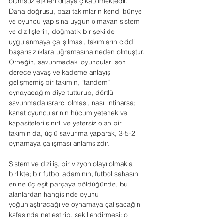
olumsuz etkileri ortaya çıkabilmektedir. 
Daha doğrusu, bazı takımların kendi bünye 
ve oyuncu yapısına uygun olmayan sistem 
ve dizilişlerin, doğmatik bir şekilde 
uygulanmaya çalışılması, takımların ciddi 
başarısızlıklara uğramasına neden olmuştur. 
Örneğin, savunmadaki oyuncuları son 
derece yavaş ve kademe anlayışı 
gelişmemiş bir takımın, “tandem” 
oynayacağım diye tutturup, dörtlü 
savunmada ısrarcı olması, nasıl intiharsa; 
kanat oyuncularının hücum yetenek ve 
kapasiteleri sınırlı ve yetersiz olan bir 
takımın da, üçlü savunma yaparak, 3-5-2 
oynamaya çalışması anlamsızdır.
Sistem ve diziliş, bir vizyon olayı olmakla 
birlikte; bir futbol adamının, futbol sahasını 
enine üç eşit parçaya böldüğünde, bu 
alanlardan hangisinde oyunu 
yoğunlaştıracağı ve oynamaya çalışacağını 
kafasında netleştirip, şekillendirmesi; o 