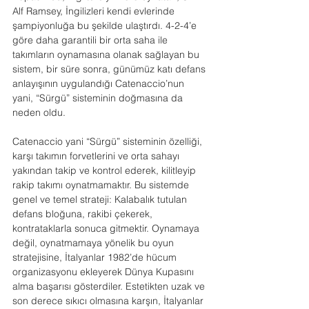
Alf Ramsey, İngilizleri kendi evlerinde 
şampiyonluğa bu şekilde ulaştırdı. 4-2-4’e 
göre daha garantili bir orta saha ile 
takımların oynamasına olanak sağlayan bu 
sistem, bir süre sonra, günümüz katı defans 
anlayışının uygulandığı Catenaccio’nun 
yani, “Sürgü” sisteminin doğmasına da 
neden oldu.
Catenaccio yani “Sürgü” sisteminin özelliği, 
karşı takımın forvetlerini ve orta sahayı 
yakından takip ve kontrol ederek, kilitleyip 
rakip takımı oynatmamaktır. Bu sistemde 
genel ve temel strateji: Kalabalık tutulan 
defans bloğuna, rakibi çekerek, 
kontrataklarla sonuca gitmektir. Oynamaya 
değil, oynatmamaya yönelik bu oyun 
stratejisine, İtalyanlar 1982’de hücum 
organizasyonu ekleyerek Dünya Kupasını 
alma başarısı gösterdiler. Estetikten uzak ve 
son derece sıkıcı olmasına karşın, İtalyanlar 