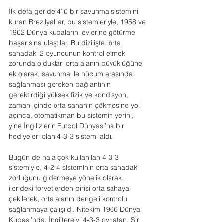
İlk defa geride 4’lü bir savunma sistemini 
kuran Brezilyalılar, bu sistemleriyle, 1958 ve 
1962 Dünya kupalarını evlerine götürme 
başarısına ulaştılar. Bu dizilişte, orta 
sahadaki 2 oyuncunun kontrol etmek 
zorunda oldukları orta alanın büyüklüğüne 
ek olarak, savunma ile hücum arasında 
sağlanması gereken bağlantının 
gerektirdiği yüksek fizik ve kondisyon, 
zaman içinde orta sahanın çökmesine yol 
açınca, otomatikman bu sistemin yerini, 
yine İngilizlerin Futbol Dünyası’na bir 
hediyeleri olan 4-3-3 sistemi aldı.
Bugün de hala çok kullanılan 4-3-3 
sistemiyle, 4-2-4 sisteminin orta sahadaki 
zorluğunu gidermeye yönelik olarak, 
ilerideki forvetlerden birisi orta sahaya 
çekilerek, orta alanın dengeli kontrolu 
sağlanmaya çalışıldı. Nitekim 1966 Dünya 
Kupası’nda, İngiltere’yi 4-3-3 oynatan, Sir 