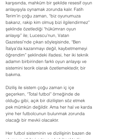
karşısında, mahküm bir şekilde resesif oyun 
anlayışıyla oynamak zorunda kalır. Fatih 
Terim’in çoğu zaman, “biz oyunumuza 
bakarız, rakip kim olmuş bizi ilgilendirmez” 
şeklinde özetlediği “hükümran oyun 
anlayışı” ile; Lucescu’nun, Vatan 
Gazetesi’nde çıkan söyleşisinde, “Ben 
İtalya’da kazanmayı değil, kaybetmemeyi 
öğrendim” şeklindeki ifadesi, her iki teknik 
adamın birbirinden farklı oyun anlayışı ve 
sistemini teorik olarak özetlemektedir, bir 
bakıma.
Diziliş ile sistem çoğu zaman iç içe 
geçerken, “Total futbol” örneğinde de 
olduğu gibi, açık bir dizilişten söz etmek 
pek mümkün değildir. Ama her hal ve karda 
yine her futbolcunun bulunmak zorunda 
olacağı bir mevkii olacaktır.
Her futbol sisteminin ve dizilişinin bazen de 