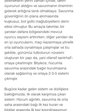
yeteneklerin yerini zaman içinde, takım 
oyununun aldığını ve savunmanın öneminin 
giderek arttığına tanık olmaktayız. Savunma 
güvenliğinin ön plana alınmasında 
kuşkusuz, bol gollü mağlubiyetlerin derin 
etkisi olmuştur. Bu amaçla takımlar, bir 
yandan defans bölgesindeki mevcut 
oyuncu sayısını arttırırken; diğer yandan da 
en iyi oyuncularını, maçı kazanmaya yönelik 
orta sahada oynatmaya çalışmışlar ve bu 
şekilde, günümüz futbolunun nüvesini 
oluşturan bir yapı da, yani ofansif santrhaf’ı 
ortaya çıkartmıştır. Böylece, hücumla 
savunma arasındaki bağın kurulmasına 
olanak sağlanmış ve ortaya 2-3-5 sistemi 
çıkmıştır.
Bugüne kadar gelen sistem ve dizilişlere 
baktığımızda; ilk olarak karşımıza çıkan 
sistem: Hücum ağırlıklı, savunma ile orta 
saha arasındaki bağı ilk kez kuran ve 
bloklar arasında ilk kez koordinasyonun 