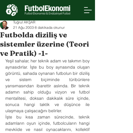
Tuğrul AKŞAR
21 Ağu 2003
8 dakikada okunur
Futbolda diziliş ve
sistemler üzerine (Teori
ve Pratik) -1-
Yeşil sahalar, her teknik adam ve takımın boy 
aynasıdırlar. İşte bu boy aynasında oluşan 
görüntü, sahada oynanan futbolun bir diziliş 
ve sistem biçiminde türibünlere 
yansımasından ibarettir aslında. Bir teknik 
adamın sahip olduğu vizyon ve futbol 
mentalitesi, doksan dakikalık süre içinde, 
sonuca hangi taktik ve düşünce ile 
ulaşmaya çalışacağını belirler.
İşte bu kısa zaman sürecinde, teknik 
adamların oyun içinde, futbolcuların hangi 
mevkiide ve nasıl oynacaklarını, kollektif 