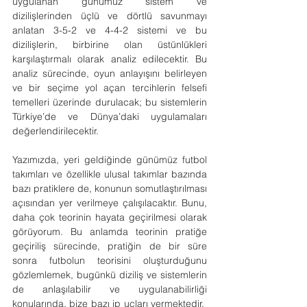
uygulanan günümüz sistem ve 
dizilişlerinden üçlü ve dörtlü savunmayı 
anlatan 3-5-2 ve 4-4-2 sistemi ve bu 
dizilişlerin, birbirine olan üstünlükleri 
karşılaştırmalı olarak analiz edilecektir. Bu 
analiz sürecinde, oyun anlayışını belirleyen 
ve bir seçime yol açan tercihlerin felsefi 
temelleri üzerinde durulacak; bu sistemlerin 
Türkiye’de ve Dünya’daki uygulamaları 
değerlendirilecektir.       
Yazımızda, yeri geldiğinde günümüz futbol 
takımları ve özellikle ulusal takımlar bazında 
bazı pratiklere de, konunun somutlaştırılması 
açısından yer verilmeye çalışılacaktır. Bunu, 
daha çok teorinin hayata geçirilmesi olarak 
görüyorum. Bu anlamda teorinin pratiğe 
geçiriliş sürecinde, pratiğin de bir süre 
sonra futbolun teorisini oluşturduğunu 
gözlemlemek, bugünkü diziliş ve sistemlerin 
de anlaşılabilir ve uygulanabilirliği 
konularında, bize bazı ip uçları vermektedir.  