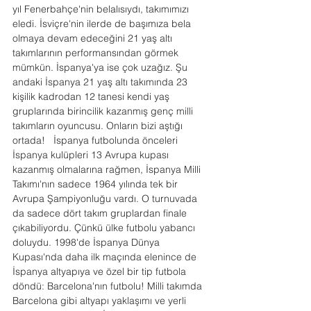
yıl Fenerbahçe'nin belalısıydı, takımımızı 
eledi. İsviçre'nin ilerde de başımıza bela 
olmaya devam edeceğini 21 yaş altı 
takımlarının performansından görmek 
mümkün. İspanya'ya ise çok uzağız. Şu 
andaki İspanya 21 yaş altı takımında 23 
kişilik kadrodan 12 tanesi kendi yaş 
gruplarında birincilik kazanmış genç milli 
takımların oyuncusu. Onların bizi aştığı 
ortada!   İspanya futbolunda önceleri 
İspanya kulüpleri 13 Avrupa kupası 
kazanmış olmalarına rağmen, İspanya Milli 
Takımı'nın sadece 1964 yılında tek bir 
Avrupa Şampiyonluğu vardı. O turnuvada 
da sadece dört takım gruplardan finale 
çıkabiliyordu. Çünkü ülke futbolu yabancı 
doluydu. 1998'de İspanya Dünya 
Kupası'nda daha ilk maçında elenince de 
İspanya altyapıya ve özel bir tip futbola 
döndü: Barcelona'nın futbolu! Milli takımda 
Barcelona gibi altyapı yaklaşımı ve yerli 