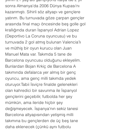
sonra Almanya'da 2006 Dünya Kupası'nı 
kazanmıştı. Sihirli söz altyapı ve gençlere 
yatırım. Bu turnuvada göze çarpan gençler 
arasında final maçı öncesinde beş golle gol 
krallığında duran İspanyol Adrian Lopez 
(Deportivo La Coruna oyuncusu) ve bu 
turnuvada 2 gol atmış bulunan Valencia'lı 
ve müthiş bir oyun kurucu olan Juan 
Manuel Mata var. Takımda 5 tane de 
Barcelona oyuncusu olduğunu ekleyelim. 
Bunlardan Bojan Krkiç de Barcelona A 
takımında defalarca yer almış bir genç 
oyuncu, ama genç milli takımda yedek 
oturuyor.Tabii İsviçre finalde gelenekleri 
olan kahredici bir savunma ile İspanyol 
gençlerini geçebilir, futbolda her şey 
mümkün, ama ileride hiçbir şey 
değişmeyecek. İspanya'nın sekiz tanesi 
Barcelona altyapısından yetişmiş milli 
takımına bu gençlerden de üç beş tane 
daha eklenecek (çünkü aynı futbolu 