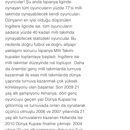
oyuncular! Şu anda İspanya liginde 
oynayan tüm oyuncuların yüzde 77'si milli 
takımda oynayabilecek kendi oyuncuları. 
Dünyanın en iyisi olduğu düşünülen 
İngiltere liginde ise, tüm oyuncuların 
sadece yüzde 40 kadarı milli takımda 
oynayabilecek statüdeki oyuncular. Bu 
nedenle doğru futbol ve doğru altyapı 
yaklaşımı sonucu İspanya Milli Takımı 
kupaları toplamaya başladı, İngiltere ise 
milli takımlar düzeyinde nal topluyor.  Daha 
da önemlisi genç milli takımlarda turnuva 
kazanmak ile esas milli takımlarda dünya 
çapında turnuva kazanmak çok yüksek 
korelasyonu olan başarılar. Son 2009 21 
yaş altı şampiyonu Almanya, dört genç 
oyuncuyu geçen yaz Dünya Kupası'na 
götürmüş ve turnuvada onları da oynatarak 
üçüncü olmuştu.2006 ve 2007 yıllarında 21 
yaş altı turnuvalarını kazanan Hollanda ise 
2010 Dünya Kupası finaline çıkmıştı. 2004 
yılının 21 yaş altı şampiyonu İtalya ise 2 yıl 