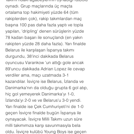
oynadı. Grup maçlarında üç maçta 
ortalama top hakimiyeti yüzde 64 (tüm 
rakiplerden çok), rakip takımlardan maç 
başına 100 pas daha fazla yaptı ve topla 
yapılan, 'dripling' denen sürüşlerin yüzde 
78 kadarı başarı ile sonuçlandı (en yakın 
rakipten yüzde 28 daha fazla). Yarı finalde 
Belarus ile karşılaşan İspanya takımı 
durgundu, 38'inci dakikada Belarus 
oyuncusu Varankow 'un attığı gole ancak 
89'uncu dakikada Adrian Lopez ile cevap 
verdiler ama, maçı uzatmada 3-1 
kazandılar. İsviçre ise Belarus, İzlanda ve 
Danimarka'nın da olduğu grupta 6 gol atıp, 
hiç gol yemeyerek Danimarka'yı 1-0, 
İzlanda'yı 2-0 ve ve Belarus'u 3-0 yendi. 
Yarı finalde ise Çek Cumhuriyeti'ni de 1-0 
geçen İsviçre finalde bugün İspanya ile 
oynayacak. İsviçre Milli Takımı uzun süre 
milli takımımıza karşı savunmasıyla bela 
oldu. İsviçre kulübü Young Boys ise geçen 