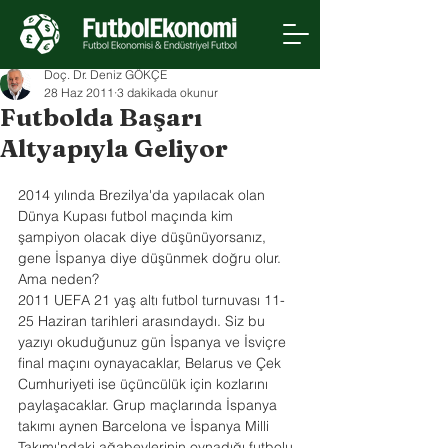
Doç. Dr. Deniz GÖKÇE
28 Haz 2011
3 dakikada okunur
Futbolda Başarı
Altyapıyla Geliyor
2014 yılında Brezilya'da yapılacak olan 
Dünya Kupası futbol maçında kim 
şampiyon olacak diye düşünüyorsanız, 
gene İspanya diye düşünmek doğru olur. 
Ama neden?
2011 UEFA 21 yaş altı futbol turnuvası 11-
25 Haziran tarihleri arasındaydı. Siz bu 
yazıyı okuduğunuz gün İspanya ve İsviçre 
final maçını oynayacaklar, Belarus ve Çek 
Cumhuriyeti ise üçüncülük için kozlarını 
paylaşacaklar. Grup maçlarında İspanya 
takımı aynen Barcelona ve İspanya Milli 
Takımı'ndaki ağabeylerinin oynadığı futbolu 