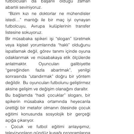
futbolcuları da başarılı olduğu zaman 
abartılı seviniyoruz. 
 “Bizim kızı ne doktorlar ne mühendisler 
istedi…” mantığı ile bir maç iyi oynayan 
futbolcuyu, Avrupa kulüplerinin transfer 
listesine sokuyoruz.
Bir müsabaka spikeri işi “slogan” türetmek 
veya kişisel yorumlarında “haklı” olduğunu 
ispatlamak değil, görev tanımı içinde oyuna 
odaklanmak ve müsabakaya etik ölçülerde 
anlatmaktır. Oyuncuları galibiyette 
“gereğinden fazla abartmak”, yenilgi 
sonrasında “utandırmak” doğru bir yöntem 
değildir.  Bu oyuncuları futbolunu geliştirmez 
aksine gelişim ve değişim olanağını daraltır. 
Bu bağlamda “hadi çocuklar” sloganı, bir 
spikerin müsabaka ortamında heyecanla 
ürettiği bir metafor olmanın ötesinde çocuk 
eğitimi konusunda sosyolojik bir gerçeği 
açığa çıkarıyor.
- Çocuk ve futbol eğitimi anlayışımız, 
televizyonların gündüz kuşağı programlarına 