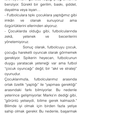
benziyor. Sürekli bir gerilim, baskı, şiddet, 
dayatma veya isyan…
- Futbolculara tıpkı çocuklara yaptığımız gibi 
imkân ve olanak sunuyoruz ama 
özgürlüklerini ellerinden alıyoruz.
- Çocuklarda olduğu gibi, futbolcularında 
zekâ, yetenek ve becerilerini 
yönetemiyoruz. 
            Sonuç olarak, futbolcuyu çocuk, 
çocuğu hareketli oyuncak olarak görmemek 
gerekiyor. Spikerin heyecan, futbolcunun 
duygu yaratacak yeteneği var ama futbol 
“çocuk oyuncağı” değil, bir “akıl ve strateji” 
oyunudur. 
Çocuklarımızla, futbolcularımız arasında 
ortak özellik “yaptığı” ile “yapması gerektiği” 
arasındaki farkı bilmiyorlar. Bu nedenle 
yeterince gelişmiyorlar. Marks'ın dediği gibi, 
"görüntü yetseydi, bilime gerek kalmazdı." 
Bilimde iyi olmak için birden fazla yetiye 
sahip olmak gerekir. Bu nedenle, başarmak 