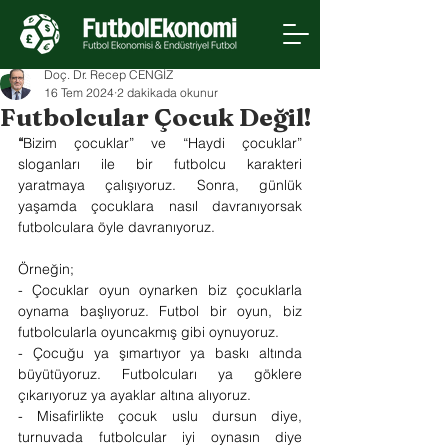
Doç. Dr. Recep CENGİZ
16 Tem 2024
2 dakikada okunur
Futbolcular Çocuk Değil!
“
Bizim çocuklar” ve “Haydi çocuklar” 
sloganları ile bir futbolcu karakteri 
yaratmaya çalışıyoruz. Sonra, günlük 
yaşamda çocuklara nasıl davranıyorsak 
futbolculara öyle davranıyoruz. 
Örneğin;
- Çocuklar oyun oynarken biz çocuklarla 
oynama başlıyoruz. Futbol bir oyun, biz 
futbolcularla oyuncakmış gibi oynuyoruz.
- Çocuğu ya şımartıyor ya baskı altında 
büyütüyoruz. Futbolcuları ya göklere 
çıkarıyoruz ya ayaklar altına alıyoruz.
- Misafirlikte çocuk uslu dursun diye, 
turnuvada futbolcular iyi oynasın diye 