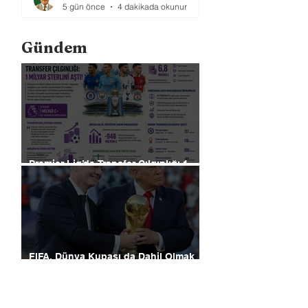
5 gün önce
4 dakikada okunur
Gündem
Premier Lig’de Transfer Çılgınlığı 1
Milyar Sterlin'i Aştı
FIFA, Dünya Kupası da Dahil Olmak
Üzere Turnuvaların Ticari Haklarını
Özel Yatırımcılara Satacağını Açıkladı!