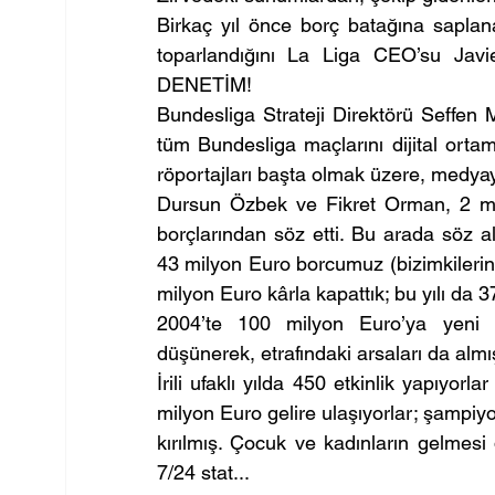
Birkaç yıl önce borç batağına saplana
toparlandığını La Liga CEO’su Javie
DENETİM!
Bundesliga Strateji Direktörü Seffen 
tüm Bundesliga maçlarını dijital ortama
röportajları başta olmak üzere, medya
Dursun Özbek ve Fikret Orman, 2 mily
borçlarından söz etti. Bu arada söz 
43 milyon Euro borcumuz (bizimkilerin yı
milyon Euro kârla kapattık; bu yılı da 
2004’te 100 milyon Euro’ya yeni s
düşünerek, etrafındaki arsaları da almış
İrili ufaklı yılda 450 etkinlik yapıyorl
milyon Euro gelire ulaşıyorlar; şampi
kırılmış. Çocuk ve kadınların gelmesi
7/24 stat...