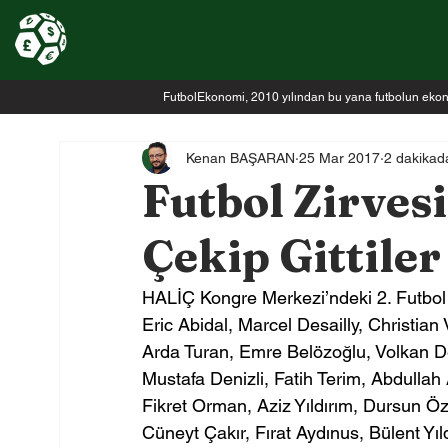
FutbolEkonomi, 2010 yılından bu yana futbolun ekonomi
Kenan BAŞARAN
25 Mar 2017
2 dakikad
Futbol Zirvesi
Çekip Gittiler
HALİÇ Kongre Merkezi’ndeki 2. Futbol Zi
Eric Abidal, Marcel Desailly, Christian 
Arda Turan, Emre Belözoğlu, Volkan De
Mustafa Denizli, Fatih Terim, Abdullah A
Fikret Orman, Aziz Yıldırım, Dursun Ö
Cüneyt Çakır, Fırat Aydınus, Bülent Yıld