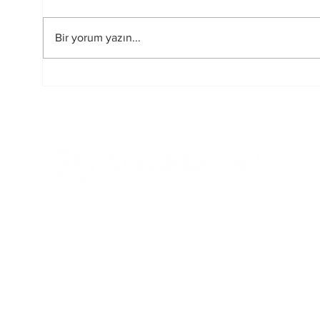
Bir yorum yazın...
FIFA-UEFA Savaşı Bitti
2026
mi?
Hakem
Tüm Haberler
Ekonomi
Mali
Tüm Yazılar
Yönetim ve Strateji
Kriz
Hukuk