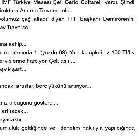
IMF Türkiye Masası Şefi Carlo Cottarelli vardı. Şimdi 
rektörü Andrea Traverso aldı.
bolumuz çağ atladı” diyen TFF Başkanı Demirören’ni 
ay Traverso!
ına sahip...
ire oranında 1. (yüzde 89). Yani kulüpleriniz 100 TL’lik 
vislerine harcıyor. Çok aşırı...
şvik şart...
daki artışlar, borç yükünü artırıyor...
sanız olduğunu gösterdi...
artıracak...
yacaktır...
umluluk geldiğinde ve  denetim hakkıyla yapıldığında 