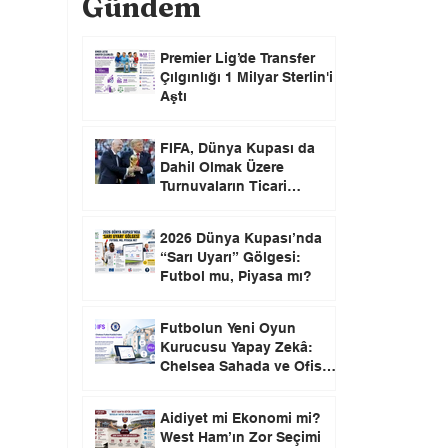
Gündem
Premier Lig’de Transfer
Çılgınlığı 1 Milyar Sterlin'i
Aştı
FIFA, Dünya Kupası da
Dahil Olmak Üzere
Turnuvaların Ticari
Haklarını Özel Yatırımcılara
Satacağını Açıkladı!
2026 Dünya Kupası’nda
“Sarı Uyarı” Gölgesi:
Futbol mu, Piyasa mı?
Futbolun Yeni Oyun
Kurucusu Yapay Zekâ:
Chelsea Sahada ve Ofiste
Devrim Peşinde
Aidiyet mi Ekonomi mi?
West Ham’ın Zor Seçimi