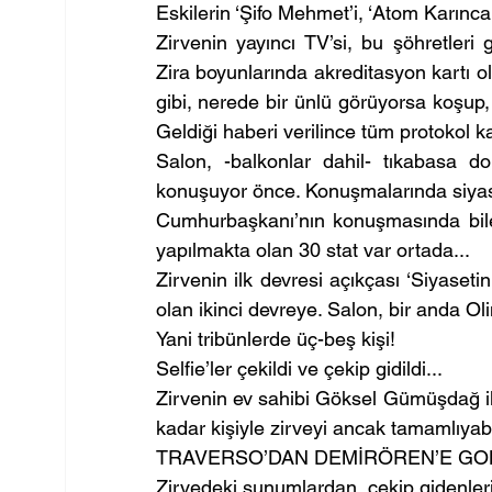
Eskilerin ‘Şifo Mehmet’i, ‘Atom Karınca 
Zirvenin yayıncı TV’si, bu şöhretleri g
Zira boyunlarında akreditasyon kartı ol
gibi, nerede bir ünlü görüyorsa koşup, 
Geldiği haberi verilince tüm protokol k
Salon, -balkonlar dahil- tıkabasa do
konuşuyor önce. Konuşmalarında siyas
Cumhurbaşkanı’nın konuşmasında bile 
yapılmakta olan 30 stat var ortada...
Zirvenin ilk devresi açıkçası ‘Siyaseti
olan ikinci devreye. Salon, bir anda O
Yani tribünlerde üç-beş kişi!
Selfie’ler çekildi ve çekip gidildi...
Zirvenin ev sahibi Göksel Gümüşdağ i
kadar kişiyle zirveyi ancak tamamlıyabil
TRAVERSO’DAN DEMİRÖREN’E GO
Zirvedeki sunumlardan, çekip gidenleri