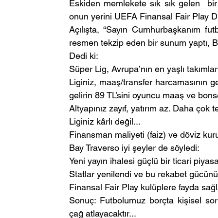
Eskiden memlekete sık sık gelen  bir 
onun yerini UEFA Finansal Fair Play Di
Açılışta, “Sayın Cumhurbaşkanım fut
resmen tekzip eden bir sunum yaptı, B
Dedi ki:
Süper Lig, Avrupa’nın en yaşlı takımlar
Liginiz, maaş/transfer harcamasının gel
gelirin 89 TL’sini oyuncu maaş ve bonser
Altyapınız zayıf, yatırım az. Daha çok te
Liginiz kârlı değil...
Finansman maliyeti (faiz) ve döviz kurun
Bay Traverso iyi şeyler de söyledi:
Yeni yayın ihalesi güçlü bir ticari piya
Statlar yenilendi ve bu rekabet gücünü 
Finansal Fair Play kulüplere fayda sağla
Sonuç: Futbolumuz borçta kişisel sor
çağ atlayacaktır...