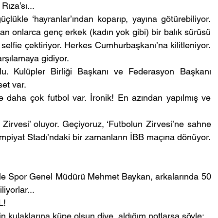
Rıza’sı...
üçlükle ‘hayranlar’ından koparıp, yayına götürebiliyor. 
an onlarca genç erkek (kadın yok gibi) bir balık sürüsü 
selfie çektiriyor. Herkes Cumhurbaşkanı’na kilitleniyor. 
arşılamaya gidiyor.
lu. Kulüpler Birliği Başkanı ve Federasyon Başkanı 
et var.
daha çok futbol var. İronik! En azından yapılmış ve 
n Zirvesi’ oluyor. Geçiyoruz, ‘Futbolun Zirvesi’ne sahne 
limpiyat Stadı’ndaki bir zamanların İBB maçına dönüyor. 
le Spor Genel Müdürü Mehmet Baykan, arkalarında 50 
iyorlar...
L!
n kulaklarına küpe olsun diye, aldığım notlarsa şöyle: