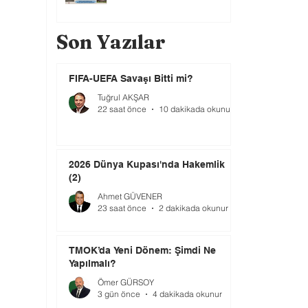
Son Yazılar
FIFA-UEFA Savaşı Bitti mi?
Tuğrul AKŞAR
22 saat önce
10 dakikada okunur
2026 Dünya Kupası'nda Hakemlik
(2)
Ahmet GÜVENER
23 saat önce
2 dakikada okunur
TMOK’da Yeni Dönem: Şimdi Ne
Yapılmalı?
Ömer GÜRSOY
3 gün önce
4 dakikada okunur