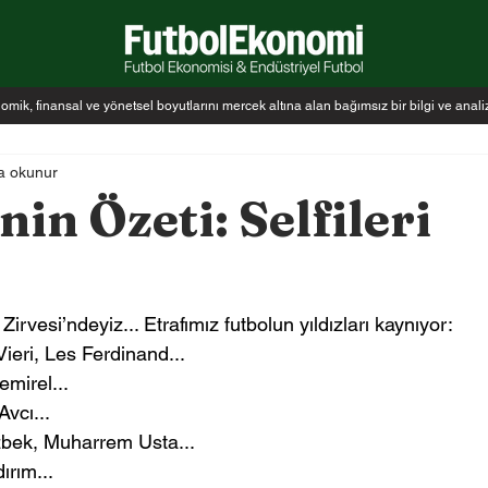
k, finansal ve yönetsel boyutlarını mercek altına alan bağımsız bir bilgi ve anal
a okunur
nin Özeti: Selfileri
rvesi’ndeyiz... Etrafımız futbolun yıldızları kaynıyor:
Vieri, Les Ferdinand...
mirel...
vcı...
zbek, Muharrem Usta...
ırım...