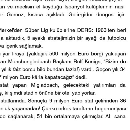
n ve meclisin el koyduğu İspanyol kulüplerinin nasıl 
r Gomez, kısaca açıkladı. Gelir-gider dengesi için 
Merkel’den Süper Lig kulüplerine DERS: 1963’ten beri 
 aktardık. 5 ayaklı stratejimizin bir ayağı da futbolcu 
ya içerik sağlamak.
ar liraya (yaklaşık 500 milyon Euro borç) yaklaşan 
alan Mönchengladbach Başkanı Rolf Konigs, “Bizim de 
llık faiz borcu bile bundan fazla!) vardı. Geçen yılı 34 
37 milyon Euro kârla kapatacağız” dedi.
tat yapan M’gladbach, gelecekteki yatırımları da 
, ki şimdi stadın önüne bir otel yapıyorlar.
ar statlarında. Sonuçta 9 milyon Euro stat gelirinden 36 
yonluk yaşamadan! Çünkü erkek taraftarın hegemonyası 
 de sağlanarak, 51 bin ortalamaya çıkmışlar. Al  sana 