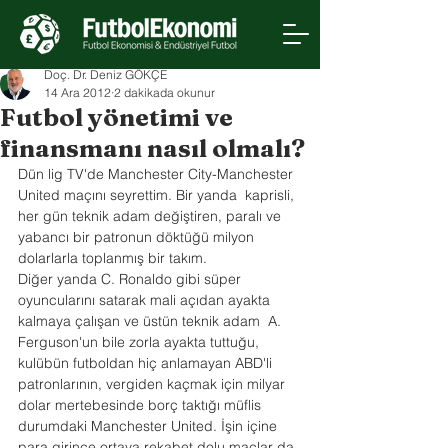
Doç. Dr. Deniz GÖKÇE
14 Ara 2012
2 dakikada okunur
Futbol yönetimi ve
finansmanı nasıl olmalı?
Dün lig TV'de Manchester City-Manchester 
United maçını seyrettim. Bir yanda  kaprisli, 
her gün teknik adam değiştiren, paralı ve 
yabancı bir patronun döktüğü milyon 
dolarlarla toplanmış bir takım.
Diğer yanda C. Ronaldo gibi süper  
oyuncularını satarak mali açıdan ayakta 
kalmaya çalışan ve üstün teknik adam  A. 
Ferguson'un bile zorla ayakta tuttuğu, 
kulübün futboldan hiç anlamayan ABD'li 
patronlarının, vergiden kaçmak için milyar 
dolar mertebesinde borç taktığı müflis 
durumdaki Manchester United. İşin içine 
para girince ortaya rekabet dolu maçlar da 