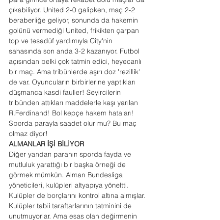
çıkabiliyor. United 2-0 galipken, maç 2-2 
beraberliğe geliyor, sonunda da hakemin 
golünü vermediği United, frikikten çarpan 
top ve tesadüf yardımıyla City'nin 
sahasında son anda 3-2 kazanıyor. Futbol 
açısından belki çok tatmin edici, heyecanlı 
bir maç. Ama tribünlerde aşırı doz 'rezillik' 
de var. Oyuncuların birbirlerine yaptıkları 
düşmanca kasdi fauller! Seyircilerin 
tribünden attıkları maddelerle kaşı yarılan 
R.Ferdinand! Bol kepçe hakem hataları! 
Sporda parayla saadet olur mu? Bu maç 
olmaz diyor! 
ALMANLAR İŞİ BİLİYOR
Diğer yandan paranın sporda fayda ve 
mutluluk yarattığı bir başka örneği de 
görmek mümkün. Alman Bundesliga 
yöneticileri, kulüpleri altyapıya yöneltti. 
Kulüpler de borçlarını kontrol altına almışlar. 
Kulüpler tabii taraftarlarının tatminini de 
unutmuyorlar. Ama esas olan değirmenin 