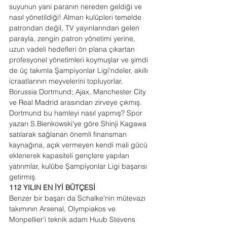
suyunun yani paranın nereden geldiği ve 
nasıl yönetildiği! Alman kulüpleri temelde 
patrondan değil, TV yayınlarından gelen 
parayla, zengin patron yönetimi yerine, 
uzun vadeli hedefleri ön plana çıkartan 
profesyonel yönetimleri koymuşlar ve şimdi 
de üç takımla Şampiyonlar Ligi'ndeler, akıllı 
icraatlarının meyvelerini topluyorlar. 
Borussia Dortmund; Ajax, Manchester City 
ve Real Madrid arasından zirveye çıkmış. 
Dortmund bu hamleyi nasıl yapmış? Spor 
yazarı S.Bienkowski'ye göre Shinji Kagawa 
satılarak sağlanan önemli finansman 
kaynağına, açık vermeyen kendi mali gücü 
eklenerek kapasiteli gençlere yapılan 
yatırımlar, kulübe Şampiyonlar Ligi başarısı 
getirmiş. 
112 YILIN EN İYİ BÜTÇESİ
Benzer bir başarı da Schalke'nin mütevazı 
takımının Arsenal, Olympiakos ve 
Monpellier'i teknik adam Huub Stevens 