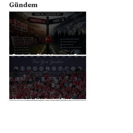
Gündem
Bundesliga Bir Yol Ayrımında: Para
mı, Taraftar mı?
Liverpool, Amerika'daki Ticari
Gücünü 40 Mağaza İle Artıracak