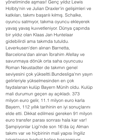
yönetiminde aşması! Genç yıldız Lewis 
Holbty'nin ve Julian Draxler'in gelişimleri ve 
katkıları, takımı başarılı kılmış. Schalke, 
oyuncu satmıyor, takıma oyuncu ekleyerek 
yavaş yavaş kuvvetleniyor. Dünya çapında 
bir yıldız olan Klaas Jan Huntelaar 
gidebilirdi ama takımda tutuldu. 
Leverkusen'den alınan Barnetta, 
Barcelona'dan alınan İbrahim Afellay ve 
savunmaya dönük orta saha oyuncusu 
Roman Neustadter de takımın genel 
seviyesini çok yükseltti.Bundesliga'nın yayın 
gelirleriyle yükselmesinden en çok 
faydalanan kulüp Bayern Münih oldu. Kulüp 
mali durumun geçen ay açıkladı. 373 
milyon euro gelir, 11.1 milyon euro karla 
Bayern, 112 yıllık tarihinin en iyi sonuçlarını 
elde etti. Dikkat edilmesi gereken 91 milyon 
euro transfer parası sonrası hala kar var! 
Şampiyonlar Ligi'nde son 16'da üç Alman 
takımı var ve hiçbirinin mali yapısı İngiliz 
takımlarının berbat haline benzemiyor. 