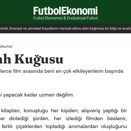
k, finansal ve yönetsel boyutlarını mercek altına alan bağımsız bir bilgi ve anal
 okunur
yah Kuğusu
lerce film arasında beni en çok etkileyenlerin başında 
irisi yapacak kadar uzman değilim.
taptan, konuştuğu her kişiden; alışveriş yaptığı bir 
 dinlediği şiirden, her izlediği filmden beslenir, 
k farklı çiçeklerden topladığı aromalardan oluştuğunu 