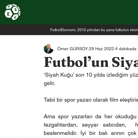
FutbolEkonomi, 2010 yılından bu yana futbolun ekonomi
Ömer GÜRSOY
29 Haz 2022
4 dakikada
Futbol’un Si
‘Siyah Kuğu’ son 10 yılda izlediğim yüz
gelir. 
Tabii bir spor yazarı olarak film eleşt
Ama spor yazarları da her okuduğu ki
tezgahtardan, seyyar satıcıdan,  her
beslenmelidir. İyi bir balı arının ço