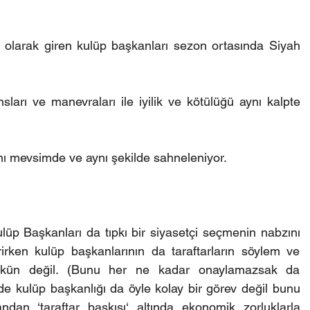
larak giren kulüp başkanları sezon ortasında Siyah 
arı ve manevraları ile iyilik ve kötülüğü aynı kalpte 
ynı mevsimde ve aynı şekilde sahneleniyor.
Kulüp Başkanları da tıpkı bir siyasetçi seçmenin nabzını 
rirken kulüp başkanlarının da taraftarların söylem ve 
mkün değil. (Bunu her ne kadar onaylamazsak da 
e kulüp başkanlığı da öyle kolay bir görev değil bunu 
an ‘taraftar baskısı‘ altında ekonomik zorluklarla 