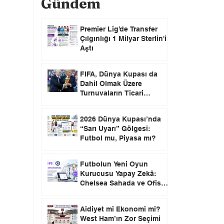
Gündem
Premier Lig’de Transfer
Çılgınlığı 1 Milyar Sterlin'i
Aştı
FIFA, Dünya Kupası da
Dahil Olmak Üzere
Turnuvaların Ticari
Haklarını Özel Yatırımcılara
Satacağını Açıkladı!
2026 Dünya Kupası’nda
“Sarı Uyarı” Gölgesi:
Futbol mu, Piyasa mı?
Futbolun Yeni Oyun
Kurucusu Yapay Zekâ:
Chelsea Sahada ve Ofiste
Devrim Peşinde
Aidiyet mi Ekonomi mi?
West Ham’ın Zor Seçimi