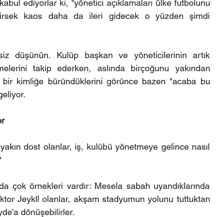
abul ediyorlar ki, "yönetici açıklamaları ülke futbolunu 
rsek kaos daha da ileri gidecek o yüzden şimdi 
siz düşünün. Kulüp başkan ve yöneticilerinin artık 
elerini takip ederken, aslında birçoğunu yakından 
lı bir kimliğe büründüklerini görünce bazen "acaba bu 
geliyor.
or
i yakın dost olanlar, iş, kulübü yönetmeye gelince nasıl 
?
 çok örnekleri vardır: Mesela sabah uyandıklarında 
oktor Jeykll olanlar, akşam stadyumun yolunu tuttuktan 
de'a dönüşebilirler.