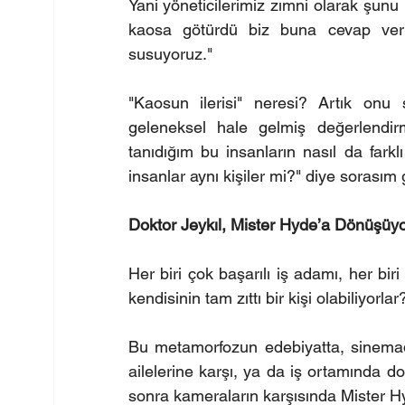
Yani yöneticilerimiz zımni olarak şunu k
kaosa götürdü biz buna cevap veri
susuyoruz."
"Kaosun ilerisi" neresi? Artık onu 
geleneksel hale gelmiş değerlendirm
tanıdığım bu insanların nasıl da fark
insanlar aynı kişiler mi?" diye sorasım 
Doktor Jeykıl, Mister Hyde’a Dönüşüy
Her biri çok başarılı iş adamı, her bir
kendisinin tam zıttı bir kişi olabiliyorlar
Bu metamorfozun edebiyatta, sinemada
ailelerine karşı, ya da iş ortamında d
sonra kameraların karşısında Mister Hy