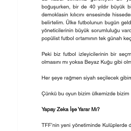
boğuşurken, bir de 40 yıldır büyük bi
demoklasin kılıcını ensesinde hisseden
belirtelim. Ülke futbolunun bugün geld
yöneticilerinin büyük sorumluluğu vard
popülist futbol ortamının tek günah keçi
Peki biz futbol izleyicilerinin bir se
olmasını mı yoksa Beyaz Kuğu gibi olma
Her şeye rağmen siyah seçilecek gibim
Çünkü bu oyun bizim ülkemizde bizim k
Yapay Zeka İşe Yarar Mı?
TFF’nin yeni yönetiminde Kulüplerde d