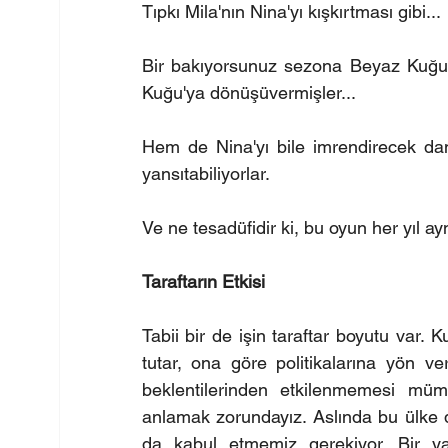
Tıpkı Mila'nın Nina'yı kışkırtması gibi... 
Bir bakıyorsunuz sezona Beyaz Kuğu o
Kuğu'ya dönüşüvermişler...
Hem de Nina'yı bile imrendirecek dansl
yansıtabiliyorlar. 
Ve ne tesadüfidir ki, bu oyun her yıl a
Taraftarın Etkisi
Tabii bir de işin taraftar boyutu var. 
tutar, ona göre politikalarına yön ve
beklentilerinden etkilenmemesi mü
anlamak zorundayız. Aslında bu ülke d
da kabul etmemiz gerekiyor. Bir yand