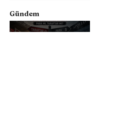
Gündem
Bundesliga Bir Yol Ayrımında: Para
mı, Taraftar mı?
Liverpool, Amerika'daki Ticari
Gücünü 40 Mağaza İle Artıracak