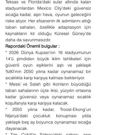
Teksas ve Florida'daki sular altında kalan 
stadyumlardan Mexico City'deki güvensiz 
sıcağa kadar, aşırı hava, oyunun geleceğini 
riske atıyor. Her efsanenin ilk adımlarını attığı 
taban sahaları, özellikle adaptasyon için 
kaynakların kıt olduğu Küresel Güney'de 
daha da savunmasızdır.
Rapordaki Önemli bulgular :
* 2026 Dünya Kupası'nın 16 stadyumunun 
14'ü şimdiden büyük iklim tehlikeleri için 
güvenli oyun eşiklerini aştı ve yaklaşık 
%90'ının 2050 yılına kadar oynanamaz bir 
sıcaklıkla karşı karşıya kalması bekleniyor.
* Messi ve Salah gibi ikonların büyüdüğü 
taban sahalarının üçte ikisi, yüzyılın ortasına 
kadar güvensiz veya oynanamaz sıcaklık 
koşullarıyla karşı karşıya kalacak.
* 2050 yılına kadar, Troost-Ekong'un 
Nijerya'daki çocukluk konuşması yılda 
yaklaşık beş ay boyunca oynanamaz sıcağa 
dayanacak.
* Tim Cahill'in Sidney'deki sahası, aşırı 