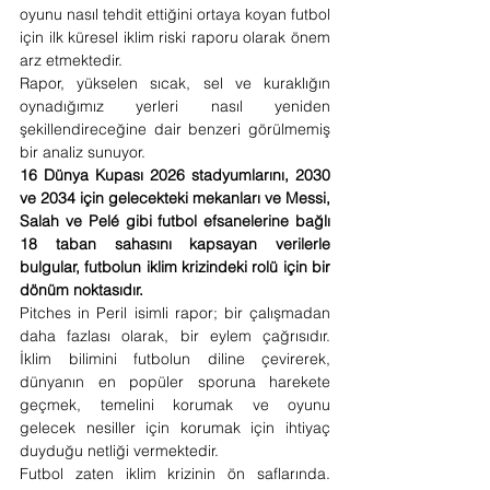
oyunu nasıl tehdit ettiğini ortaya koyan futbol 
için ilk küresel iklim riski raporu olarak önem 
arz etmektedir.
Rapor, yükselen sıcak, sel ve kuraklığın 
oynadığımız yerleri nasıl yeniden 
şekillendireceğine dair benzeri görülmemiş 
bir analiz sunuyor.
16 Dünya Kupası 2026 stadyumlarını, 2030 
ve 2034 için gelecekteki mekanları ve Messi, 
Salah ve Pelé gibi futbol efsanelerine bağlı 
18 taban sahasını kapsayan verilerle 
bulgular, futbolun iklim krizindeki rolü için bir 
dönüm noktasıdır.
Pitches in Peril isimli rapor; bir çalışmadan 
daha fazlası olarak, bir eylem çağrısıdır. 
İklim bilimini futbolun diline çevirerek, 
dünyanın en popüler sporuna harekete 
geçmek, temelini korumak ve oyunu 
gelecek nesiller için korumak için ihtiyaç 
duyduğu netliği vermektedir.
Futbol zaten iklim krizinin ön saflarında. 