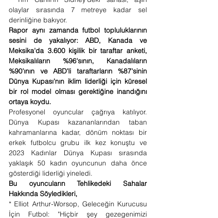
olaylar sırasında 7 metreye kadar sel 
derinliğine bakıyor.
Rapor aynı zamanda futbol topluluklarının 
sesini de yakalıyor: ABD, Kanada ve 
Meksika'da 3.600 kişilik bir taraftar anketi, 
Meksikalıların %96'sının, Kanadalıların 
%90'ının ve ABD'li taraftarların %87'sinin 
Dünya Kupası'nın iklim liderliği için küresel 
bir rol model olması gerektiğine inandığını 
ortaya koydu.
Profesyonel oyuncular çağrıya katılıyor. 
Dünya Kupası kazananlarından taban 
kahramanlarına kadar, dönüm noktası bir 
erkek futbolcu grubu ilk kez konuştu ve 
2023 Kadınlar Dünya Kupası sırasında 
yaklaşık 50 kadın oyuncunun daha önce 
gösterdiği liderliği yineledi.
Bu oyuncuların Tehlikedeki Sahalar 
Hakkında Söyledikleri,
* Elliot Arthur-Worsop, Geleceğin Kurucusu 
İçin Futbol: "Hiçbir şey gezegenimizi 