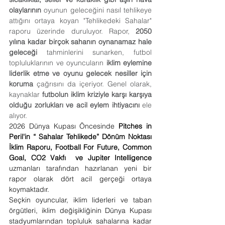
olaylarının
 oyunun geleceğini nasıl tehlikeye 
attığını ortaya koyan "Tehlikedeki Sahalar" 
raporu üzerinde duruluyor. Rapor, 
2050 
yılına kadar birçok sahanın oynanamaz hale 
geleceği
 tahminlerini sunarken, futbol 
topluluklarının ve oyuncuların 
iklim eylemine 
liderlik etme ve oyunu gelecek nesiller için 
koruma
 çağrısını da içeriyor. Genel olarak, 
kaynaklar 
futbolun iklim kriziyle karşı karşıya 
olduğu zorlukları ve acil eylem ihtiyacını
 ele 
alıyor.
2026 Dünya Kupası Öncesinde 
Pitches in 
Peril'in “ Sahalar Tehlikede” Dönüm Noktası 
İklim Raporu, Football For Future, Common 
Goal, CO2 Vakfı  ve Jupiter Intelligence 
uzmanları tarafından hazırlanan yeni bir 
rapor olarak dört acil gerçeği ortaya 
koymaktadır.
Seçkin oyuncular, iklim liderleri ve taban 
örgütleri, iklim değişikliğinin Dünya Kupası 
stadyumlarından topluluk sahalarına kadar 