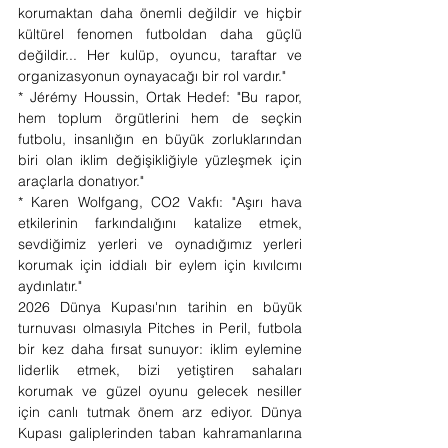
korumaktan daha önemli değildir ve hiçbir 
kültürel fenomen futboldan daha güçlü 
değildir... Her kulüp, oyuncu, taraftar ve 
organizasyonun oynayacağı bir rol vardır."
* Jérémy Houssin, Ortak Hedef: "Bu rapor, 
hem toplum örgütlerini hem de seçkin 
futbolu, insanlığın en büyük zorluklarından 
biri olan iklim değişikliğiyle yüzleşmek için 
araçlarla donatıyor."
* Karen Wolfgang, CO2 Vakfı: "Aşırı hava 
etkilerinin farkındalığını katalize etmek, 
sevdiğimiz yerleri ve oynadığımız yerleri 
korumak için iddialı bir eylem için kıvılcımı 
aydınlatır."
2026 Dünya Kupası'nın tarihin en büyük 
turnuvası olmasıyla Pitches in Peril, futbola 
bir kez daha fırsat sunuyor: iklim eylemine 
liderlik etmek, bizi yetiştiren sahaları 
korumak ve güzel oyunu gelecek nesiller 
için canlı tutmak önem arz ediyor. Dünya 
Kupası galiplerinden taban kahramanlarına 