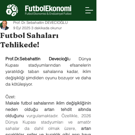
Prof. Dr. Sebahattin DEVECİOĞLU
9 Eyl 2025
3 dakikada okunur
Futbol Sahaları
Tehlikede!
Prof.Dr.Sebahattin Devecioğl
u Dünya 
Kupası stadyumlarından efsanelerin 
yaratıldığı taban sahalarına kadar, iklim 
değişikliği şimdiden oyunu bozuyor ve daha 
da kötüleşiyor.
Özet:
Makale futbol sahalarının iklim değişikliğinin 
neden olduğu artan tehdit altında 
olduğunu
 vurgulamaktadır. Özellikle, 2026 
Dünya Kupası stadyumları ve amatör 
sahalar da dahil olmak üzere, 
artan 
sıcaklıklar, seller ve kuraklık gibi aşırı hava 