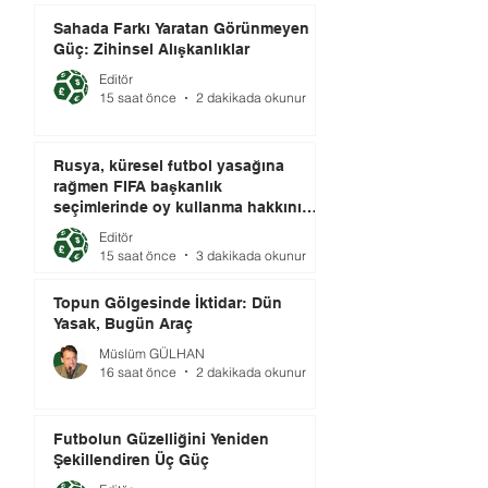
Sahada Farkı Yaratan Görünmeyen
Güç: Zihinsel Alışkanlıklar
Editör
15 saat önce
2 dakikada okunur
Rusya, küresel futbol yasağına
rağmen FIFA başkanlık
seçimlerinde oy kullanma hakkını
elinde tutuyor.
Editör
15 saat önce
3 dakikada okunur
Topun Gölgesinde İktidar: Dün
Yasak, Bugün Araç
Müslüm GÜLHAN
16 saat önce
2 dakikada okunur
Futbolun Güzelliğini Yeniden
Şekillendiren Üç Güç