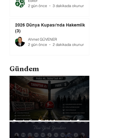
Editör
2 gün önce
3 dakikada okunur
2026 Dünya Kupası'nda Hakemlik
(3)
Ahmet GÜVENER
2 gün önce
2 dakikada okunur
Gündem
Bundesliga Bir Yol Ayrımında: Para
mı, Taraftar mı?