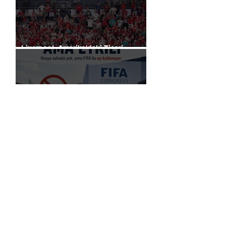
Liverpool, Amerika'daki Ticari
Gücünü 40 Mağaza İle Artıracak
Rusya, küresel futbol yasağına
rağmen FIFA başkanlık seçimlerinde
oy kullanma hakkını elinde tutuyor.
Premier Lig’de Transfer Çılgınlığı 1
Milyar Sterlin'i Aştı