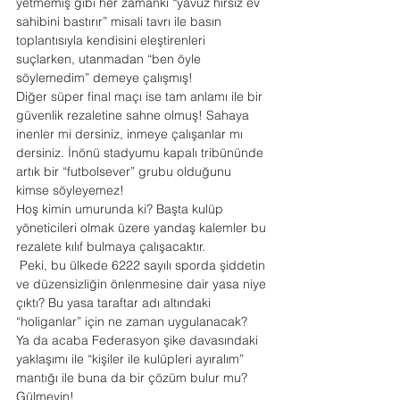
yetmemiş gibi her zamanki “yavuz hırsız ev 
sahibini bastırır” misali tavrı ile basın 
toplantısıyla kendisini eleştirenleri 
suçlarken, utanmadan “ben öyle 
söylemedim” demeye çalışmış!
Diğer süper final maçı ise tam anlamı ile bir 
güvenlik rezaletine sahne olmuş! Sahaya 
inenler mi dersiniz, inmeye çalışanlar mı 
dersiniz. İnönü stadyumu kapalı tribününde 
artık bir “futbolsever” grubu olduğunu 
kimse söyleyemez!
Hoş kimin umurunda ki? Başta kulüp 
yöneticileri olmak üzere yandaş kalemler bu 
rezalete kılıf bulmaya çalışacaktır.
 Peki, bu ülkede 6222 sayılı sporda şiddetin 
ve düzensizliğin önlenmesine dair yasa niye 
çıktı? Bu yasa taraftar adı altındaki 
“holiganlar” için ne zaman uygulanacak?
Ya da acaba Federasyon şike davasındaki 
yaklaşımı ile “kişiler ile kulüpleri ayıralım” 
mantığı ile buna da bir çözüm bulur mu? 
Gülmeyin!