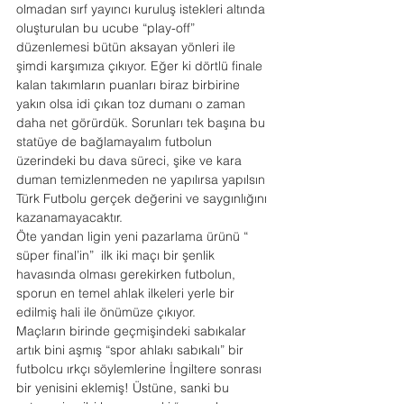
olmadan sırf yayıncı kuruluş istekleri altında 
oluşturulan bu ucube “play-off” 
düzenlemesi bütün aksayan yönleri ile 
şimdi karşımıza çıkıyor. Eğer ki dörtlü finale 
kalan takımların puanları biraz birbirine 
yakın olsa idi çıkan toz dumanı o zaman 
daha net görürdük. Sorunları tek başına bu 
statüye de bağlamayalım futbolun 
üzerindeki bu dava süreci, şike ve kara 
duman temizlenmeden ne yapılırsa yapılsın 
Türk Futbolu gerçek değerini ve saygınlığını 
kazanamayacaktır.
Öte yandan ligin yeni pazarlama ürünü “ 
süper final’in”  ilk iki maçı bir şenlik 
havasında olması gerekirken futbolun, 
sporun en temel ahlak ilkeleri yerle bir 
edilmiş hali ile önümüze çıkıyor.
Maçların birinde geçmişindeki sabıkalar 
artık bini aşmış “spor ahlakı sabıkalı” bir 
futbolcu ırkçı söylemlerine İngiltere sonrası 
bir yenisini eklemiş! Üstüne, sanki bu 