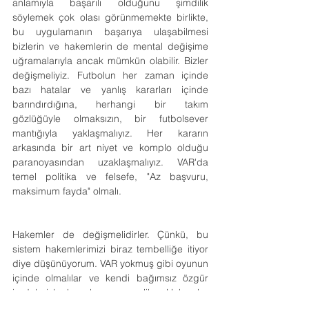
anlamıyla başarılı olduğunu şimdilik 
söylemek çok olası görünmemekte birlikte, 
bu uygulamanın başarıya ulaşabilmesi 
bizlerin ve hakemlerin de mental değişime 
uğramalarıyla ancak mümkün olabilir. Bizler 
değişmeliyiz. Futbolun her zaman içinde 
bazı hatalar ve yanlış kararları içinde 
barındırdığına, herhangi bir takım 
gözlüğüyle olmaksızın, bir futbolsever 
mantığıyla yaklaşmalıyız. Her kararın 
arkasında bir art niyet ve komplo olduğu 
paranoyasından uzaklaşmalıyız. VAR'da 
temel politika ve felsefe, "Az başvuru, 
maksimum fayda" olmalı.
Hakemler de değişmelidirler. Çünkü, bu 
sistem hakemlerimizi biraz tembelliğe itiyor 
diye düşünüyorum. VAR yokmuş gibi oyunun 
içinde olmalılar ve kendi bağımsız özgür 
iradeleriyle kararlarını vermeliler. Hakemler 
kendilerini VAR ile birlikte, performans 