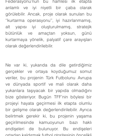
Federasyonu’nun bu hamlesi ilk etapta 
anlamlı ve iyi niyetli bir çaba olarak 
görülebilir. Ancak, proje olarak sunulan bu 
‘’kurtarma operasyonu’’, iyi hazırlanmamış, 
alt yapısı iyi oluşturulmamış, stratejik 
bütünlük ve amaçtan yoksun, günü 
kurtarmaya yönelik, palyatif çare arayışları 
olarak değerlendirilebilir.
Ne var ki, yukarıda da dile getirdiğimiz 
gerçekler ve ortaya koyduğumuz somut 
veriler, bu projenin Türk Futbolunu Avrupa 
ve dünyada sportif ve mali olarak daha 
yukarılara taşıyacak bir yapıda olmadığını 
bize gösteriyor. Bugün TFF’nin böylesi bir 
projeyi hayata geçirmesi ilk etapta olumlu 
bir gelişme olarak değerlendirilebilir. Ayrıca 
belirtmek gerekir ki, bu projenin yaşama 
geçirilmesinde kamuoyunun bazı haklı 
endişeleri de bulunuyor. Bu endişeleri 
ortadan kaldırmak futbol otoritesinin öncelikli 