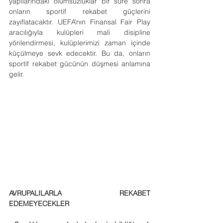
yapılarındaki olumsuzluklar bir süre sonra 
onların sportif rekabet güçlerini 
zayıflatacaktır. UEFA’nın Finansal Fair Play 
aracılığıyla kulüpleri mali disipline 
yönlendirmesi, kulüplerimizi zaman içinde 
küçülmeye sevk edecektir. Bu da, onların 
sportif rekabet gücünün düşmesi anlamına 
gelir.
AVRUPALILARLA REKABET 
EDEMEYECEKLER