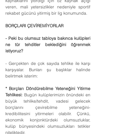
kaynaklarını yitirdiği için öz kaynak açığı 
veren, mali yetersizlikler nedeniyle sportif 
rekabet gücünü yitirmiş bir lig konumunda.
BORÇLARI ÇEVİREMİYORLAR
- Peki bu olumsuz tabloya bakınca kulüpleri 
ne tür tehditler beklediğini öğrenmek 
istiyoruz?
- Gerçekten de çok sayıda tehlike ile karşı 
karşıyalar. Bunları şu başlıklar halinde 
belirtmek isterim:
* Borçları Döndürebilme Yeteneğini Yitirme 
Tehlikesi:
 Bugün kulüplerimizin önündeki en 
büyük tehlike/tehdit, vadesi gelecek 
borçlarını çevirebilme yeteneğini-
kredibilitesini yitirmeleri olabilir. Çünkü, 
ekonomik konjonktürdeki olumsuzluklar, 
kulüp bünyesindeki olumsuzlukları tetikler 
niteliktedir.