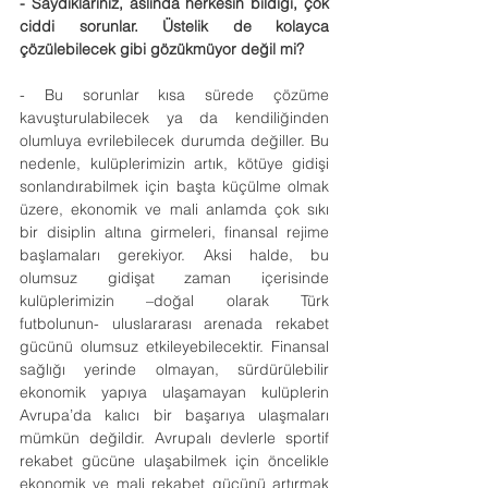
- Saydıklarınız, aslında herkesin bildiği, çok 
ciddi sorunlar. Üstelik de kolayca 
çözülebilecek gibi gözükmüyor değil mi?
- Bu sorunlar kısa sürede çözüme 
kavuşturulabilecek ya da kendiliğinden 
olumluya evrilebilecek durumda değiller. Bu 
nedenle, kulüplerimizin artık, kötüye gidişi 
sonlandırabilmek için başta küçülme olmak 
üzere, ekonomik ve mali anlamda çok sıkı 
bir disiplin altına girmeleri, finansal rejime 
başlamaları gerekiyor. Aksi halde, bu 
olumsuz gidişat zaman içerisinde 
kulüplerimizin –doğal olarak Türk 
futbolunun- uluslararası arenada rekabet 
gücünü olumsuz etkileyebilecektir. Finansal 
sağlığı yerinde olmayan, sürdürülebilir 
ekonomik yapıya ulaşamayan kulüplerin 
Avrupa’da kalıcı bir başarıya ulaşmaları 
mümkün değildir. Avrupalı devlerle sportif 
rekabet gücüne ulaşabilmek için öncelikle 
ekonomik ve mali rekabet gücünü artırmak 