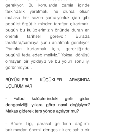
gerekiyor. Bu konularda camia içinde 
farkındalık yaratmak, ne olursa olsun 
mutlaka her sezon şampiyonluk şiarı gibi 
popülist örgüt ikliminden taraftarı çıkartmak, 
bugün bu kulüplerimizin önünde duran en 
önemli tarihsel görevdir. Burada 
taraftara/camiaya şunu anlatmak gerekiyor. 
“Yarınları kurtarmak için, gerektiğinde 
bugünü feda edebilmeliyiz.” Yoksa, dönüşü 
olmayan bir yoldayız ve bu yolun sonu iyi 
görünmüyor…
BÜYÜKLERLE KÜÇÜKLER ARASINDA 
UÇURUM VAR
- Futbol kulüplerindeki gelir gider 
dengesizliği yıllara göre nasıl değişiyor? 
Makas giderek ters yönde açılıyor mu?
- Süper Lig, parasal gelirlerin dağılımı 
bakımından önemli dengesizliklere sahip bir 