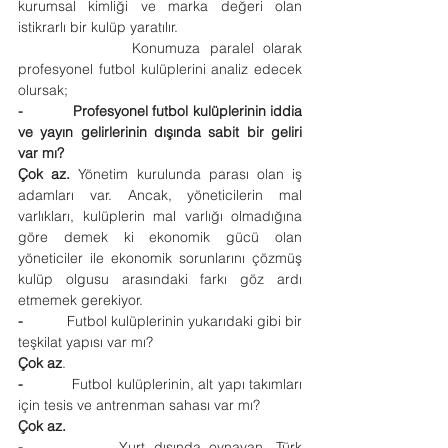
kurumsal kimliği ve marka değeri olan 
istikrarlı bir kulüp yaratılır.
            Konumuza paralel olarak 
profesyonel futbol kulüplerini analiz edecek 
olursak;
-           Profesyonel futbol kulüplerinin iddia 
ve yayın gelirlerinin dışında sabit bir geliri 
var mı?
Çok az.
 Yönetim kurulunda parası olan iş 
adamları var. Ancak, yöneticilerin mal 
varlıkları, kulüplerin mal varlığı olmadığına 
göre demek ki ekonomik gücü olan 
yöneticiler ile ekonomik sorunlarını çözmüş 
kulüp olgusu arasındaki farkı göz ardı 
etmemek gerekiyor.
-           
Futbol kulüplerinin yukarıdaki gibi bir 
teşkilat yapısı var mı?
Çok az
.
-           
Futbol kulüplerinin, alt yapı takımları 
için tesis ve antrenman sahası var mı?
Çok az.
-           
Yurt dışında oynayan, Türk 