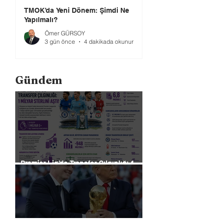
TMOK’da Yeni Dönem: Şimdi Ne
Yapılmalı?
Ömer GÜRSOY
3 gün önce
4 dakikada okunur
Gündem
Premier Lig’de Transfer Çılgınlığı 1
Milyar Sterlin'i Aştı