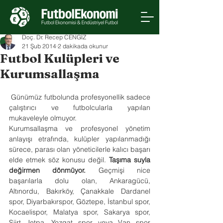
Doç. Dr. Recep CENGİZ
21 Şub 2014
2 dakikada okunur
Futbol Kulüpleri ve
Kurumsallaşma
Günümüz futbolunda profesyonellik sadece 
çalıştırıcı ve futbolcularla yapılan 
mukaveleyle olmuyor.  
Kurumsallaşma ve profesyonel yönetim 
anlayışı etrafında, kulüpler yapılanmadığı 
sürece, parası olan yöneticilerle kalıcı başarı 
elde etmek söz konusu değil. 
Taşıma suyla 
değirmen dönmüyor.
 Geçmişi nice 
başarılarla dolu olan, Ankaragücü, 
Altınordu, Bakırköy, Çanakkale Dardanel 
spor, Diyarbakırspor, Göztepe, İstanbul spor, 
Kocaelispor, Malatya spor, Sakarya spor, 
Siirt Jetpa, Yozgat spor veya Van spor 