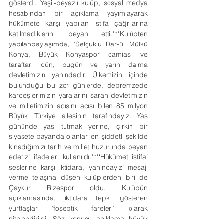
gösterdi. Yeşil-beyazlı kulüp, sosyal medya 
hesabından bir açıklama yayımlayarak 
hükümete karşı yapılan istifa çağrılarına 
katılmadıklarını beyan etti.***Kulüpten 
yapılanpaylaşımda, ‘Selçuklu Dar-ül Mülkü 
Konya, Büyük Konyaspor camiası ve 
taraftarı dün, bugün ve yarın daima 
devletimizin yanındadır. Ülkemizin içinde 
bulunduğu bu zor günlerde, depremzede 
kardeşlerimizin yaralarını saran devletimizin 
ve milletimizin acısını acısı bilen 85 milyon 
Büyük Türkiye ailesinin tarafındayız. Yas 
gününde yas tutmak yerine, çirkin bir 
siyasete payanda olanları en şiddetli şekilde 
kınadığımızı tarih ve millet huzurunda beyan 
ederiz’ ifadeleri kullanıldı.***‘Hükümet istifa’ 
seslerine karşı iktidara, ‘yanındayız’ mesajı 
verme telaşına düşen kulüplerden biri de 
Çaykur Rizespor oldu. Kulübün 
açıklamasında, iktidara tepki gösteren 
yurttaşlar ‘foseptik fareleri’ olarak 
nitelendirildi. Söz konusu açıklama büyük 