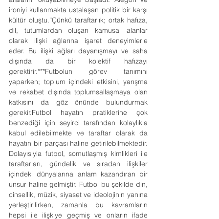
ironiyi kullanmakta ustalaşan politik bir karşı 
kültür oluştu.”Çünkü taraftarlık; ortak hafıza, 
dil, tutumlardan oluşan kamusal alanlar 
olarak ilişki ağlarına işaret deneyimlerle 
eder. Bu ilişki ağları dayanışmayı ve saha 
dışında da bir kolektif hafızayı 
gerektirir.***Futbolun görev tanımını 
yaparken; toplum içindeki etkisini, yarışma 
ve rekabet dışında toplumsallaşmaya olan 
katkısını da göz önünde bulundurmak 
gerekir.Futbol
 hayatın pratiklerine çok 
benzediği için seyirci tarafından kolaylıkla 
kabul edilebilmekte ve taraftar olarak da 
hayatın bir parçası haline getirilebilmektedir. 
Dolayısıyla futbol, somutlaşmış kimlikleri ile 
taraftarları, gündelik ve sıradan ilişkiler 
içindeki dünyalarına anlam kazandıran bir 
unsur haline gelmiştir. Futbol bu şekilde din, 
cinsellik, müzik, siyaset ve ideolojinin yanına 
yerleştirilirken, zamanla bu kavramların 
hepsi ile ilişkiye geçmiş ve onların ifade 