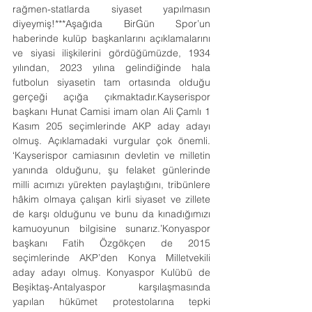
rağmen-statlarda siyaset yapılmasın 
diyeymiş!***Aşağıda BirGün Spor’un 
haberinde kulüp başkanlarını açıklamalarını 
ve siyasi ilişkilerini gördüğümüzde, 1934 
yılından, 2023 yılına gelindiğinde hala 
futbolun siyasetin tam ortasında olduğu 
gerçeği açığa çıkmaktadır.Kayserispor 
başkanı Hunat Camisi imam olan Ali Çamlı 1 
Kasım 205 seçimlerinde AKP aday adayı 
olmuş. Açıklamadaki vurgular çok önemli. 
‘Kayserispor camiasının devletin ve milletin 
yanında olduğunu, şu felaket günlerinde 
milli acımızı yürekten paylaştığını, tribünlere 
hâkim olmaya çalışan kirli siyaset ve zillete 
de karşı olduğunu ve bunu da kınadığımızı 
kamuoyunun bilgisine sunarız.’Konyaspor 
başkanı Fatih Özgökçen de 2015 
seçimlerinde AKP’den Konya Milletvekili 
aday adayı olmuş. Konyaspor Kulübü de 
Beşiktaş-Antalyaspor karşılaşmasında 
yapılan hükümet protestolarına tepki 