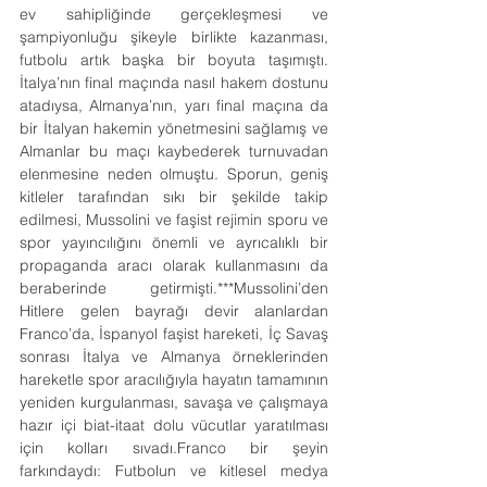
ev sahipliğinde gerçekleşmesi ve 
şampiyonluğu şikeyle birlikte kazanması, 
futbolu artık başka bir boyuta taşımıştı. 
İtalya’nın final maçında nasıl hakem dostunu 
atadıysa, Almanya’nın, yarı final maçına da 
bir İtalyan hakemin yönetmesini sağlamış ve 
Almanlar bu maçı kaybederek turnuvadan 
elenmesine neden olmuştu. Sporun, geniş 
kitleler tarafından sıkı bir şekilde takip 
edilmesi, Mussolini ve faşist rejimin sporu ve 
spor yayıncılığını önemli ve ayrıcalıklı bir 
propaganda aracı olarak kullanmasını da 
beraberinde getirmişti.***Mussolini’den 
Hitlere gelen bayrağı devir alanlardan 
Franco’da, İspanyol faşist hareketi, İç Savaş 
sonrası İtalya ve Almanya örneklerinden 
hareketle spor aracılığıyla hayatın tamamının 
yeniden kurgulanması, savaşa ve çalışmaya 
hazır içi biat-itaat dolu vücutlar yaratılması 
için kolları sıvadı.Franco bir şeyin 
farkındaydı: Futbolun ve kitlesel medya 