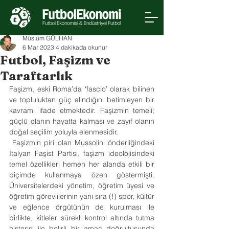
Müslüm GÜLHAN
6 Mar 2023
4 dakikada okunur
Futbol, Faşizm ve
Taraftarlık
Faşizm, eski Roma’da ‘fascio’ olarak bilinen 
ve topluluktan güç alındığını betimleyen bir 
kavramı ifade etmektedir. Faşizmin temeli; 
güçlü olanın hayatta kalması ve zayıf olanın 
doğal seçilim yoluyla elenmesidir.
 Faşizmin piri olan Mussolini önderliğindeki 
İtalyan Faşist Partisi, faşizm ideolojisindeki 
temel özellikleri hemen her alanda etkili bir 
biçimde kullanmaya özen göstermişti. 
Üniversitelerdeki yönetim, öğretim üyesi ve 
öğretim görevlilerinin yanı sıra (!) spor, kültür 
ve eğlence örgütünün de kurulması ile 
birlikte, kitleler sürekli kontrol altında tutma 
histerisi ile belirli bir amaç doğrultusunda 