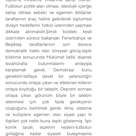
Futbolun politik alan olması, ideolojik içeriğe 
sahip olması sebebi ve egemen iktidarlar 
taraftarının araç haline getirilerek toplumsal 
dizayn hedeflerini futbol üzerinden yapması 
dikkate alınmalıdır.Şimdi bizdeki kesit 
üzerinden sürece bakarsak: Fenerbahçe ve 
Beşiktaş taraftarlarının son derece 
demokratik hakkı olan bireysel görüş-tepki 
bildirme sonucunda ‘Hükümet İstifa’ diyerek 
tezahüratta bulunmalarını anlayışla 
karşılamak gerek. Demokrasi bunu 
gerektirir.İstifaya davet bir yetersizliğin 
sonucunda ortaya çıkan ve etkilenen kitlenin 
ortaya koyduğu bir taleptir. Deprem sonrası 
ortaya çıkan görünüm böyle bir talebin 
istenmesi için çok fazla gerekçenin 
oluştuğunu belirtmek gerek. Ama, sisteme 
ve kulüplere egemen olan siyasi yapı ki 
ilişkileri çok nettir-buna tepki göstermiş. İşin 
komik tarafı; tepkinin nedeni-futbolun 
gırtlağına kadar siyaset bulaşmasına 