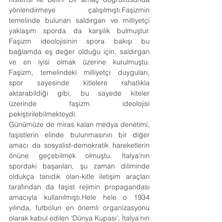
yönlendirmeye çalışılmıştı.Faşizmin 
temelinde bulunan saldırgan ve milliyetçi 
yaklaşım sporda da karşılık bulmuştur. 
Faşizm ideolojisinin spora bakışı bu 
bağlamda eş değer olduğu için, saldırgan 
ve en iyisi olmak üzerine kurulmuştu. 
Faşizm, temelindeki milliyetçi duyguları, 
spor sayesinde kitlelere rahatlıkla 
aktarabildiği gibi, bu sayede kiteler 
üzerinde faşizm ideolojisi 
pekiştirilebilmekteydi.
Günümüze de miras kalan medya denetimi, 
faşistlerin elinde bulunmasının bir diğer 
amacı da sosyalist-demokratik hareketlerin 
önüne geçebilmek olmuştu. İtalya’nın 
spordaki başarıları, şu zaman diliminde 
oldukça tanıdık olan-kitle iletişim araçları 
tarafından da faşist rejimin propagandası 
amacıyla kullanılmıştı.Hele hele o 1934 
yılında, futbolun en önemli organizasyonu 
olarak kabul edilen ‘Dünya Kupası’, İtalya’nın 