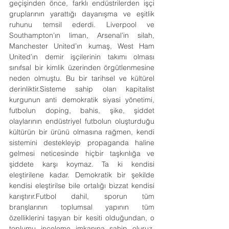
geçişinden önce, farklı endüstrilerden işçi 
gruplarının yarattığı dayanışma ve eşitlik 
ruhunu temsil ederdi. Liverpool ve 
Southampton’ın liman, Arsenal’in silah, 
Manchester United’ın kumaş, West Ham 
United’ın demir işçilerinin takımı olması 
sınıfsal bir kimlik üzerinden örgütlenmesine 
neden olmuştu. Bu bir tarihsel ve kültürel 
derinliktir.Sisteme sahip olan kapitalist 
kurgunun anti demokratik siyasi yönetimi, 
futbolun doping, bahis, şike, şiddet 
olaylarının endüstriyel futbolun oluşturduğu 
kültürün bir ürünü olmasına rağmen, kendi 
sistemini destekleyip propaganda haline 
gelmesi neticesinde hiçbir taşkınlığa ve 
şiddete karşı koymaz. Ta ki kendisi 
eleştirilene kadar. Demokratik bir şekilde 
kendisi eleştirilse bile ortalığı bizzat kendisi 
karıştırır.Futbol
 dahil, sporun tüm 
branşlarının toplumsal yapının tüm 
özelliklerini taşıyan bir kesiti olduğundan, o 
toplumu inceleme imkanına sahip oluruz. 