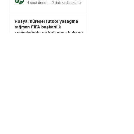
4 saat önce
2 dakikada okunur
Rusya, küresel futbol yasağına
rağmen FIFA başkanlık
seçimlerinde oy kullanma hakkını
elinde tutuyor.
Editör
4 saat önce
3 dakikada okunur
Topun Gölgesinde İktidar: Dün
Yasak, Bugün Araç
Müslüm GÜLHAN
5 saat önce
2 dakikada okunur
Futbolun Güzelliğini Yeniden
Şekillendiren Üç Güç
Editör
2 gün önce
3 dakikada okunur