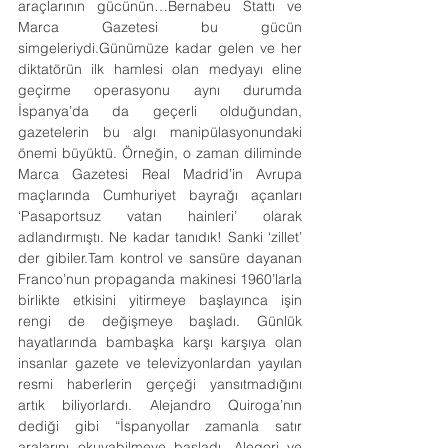
araçlarının gücünün…Bernabeu Stattı ve 
Marca Gazetesi bu gücün 
simgeleriydi.Günümüze kadar gelen ve her 
diktatörün ilk hamlesi olan medyayı eline 
geçirme operasyonu aynı durumda 
İspanya’da da geçerli olduğundan, 
gazetelerin bu algı manipülasyonundaki 
önemi büyüktü. Örneğin, o zaman diliminde 
Marca Gazetesi Real Madrid’in Avrupa 
maçlarında Cumhuriyet bayrağı açanları 
‘Pasaportsuz vatan hainleri’ olarak 
adlandırmıştı. Ne kadar tanıdık! Sanki ‘zillet’ 
der gibiler.Tam kontrol ve sansüre dayanan 
Franco’nun propaganda makinesi 1960’larla 
birlikte etkisini yitirmeye başlayınca işin 
rengi de değişmeye başladı. Günlük 
hayatlarında bambaşka karşı karşıya olan 
insanlar gazete ve televizyonlardan yayılan 
resmi haberlerin gerçeği yansıtmadığını 
artık biliyorlardı. Alejandro Quiroga’nın 
dediği gibi “İspanyollar zamanla satır 
aralarını okuyabilmeye başladı. Alegori ve 