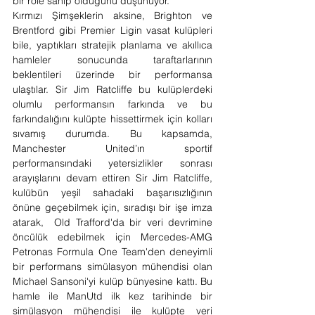
bir role sahip olduğunu düşünüyor.
Kırmızı Şimşeklerin aksine, Brighton ve 
Brentford gibi Premier Ligin vasat kulüpleri 
bile, yaptıkları stratejik planlama ve akıllıca 
hamleler sonucunda taraftarlarının 
beklentileri üzerinde bir performansa 
ulaştılar. Sir Jim Ratcliffe bu kulüplerdeki 
olumlu performansın farkında ve bu 
farkındalığını kulüpte hissettirmek için kolları 
sıvamış durumda. Bu kapsamda, 
Manchester United’ın sportif 
performansındaki yetersizlikler sonrası 
arayışlarını devam ettiren Sir Jim Ratcliffe, 
kulübün yeşil sahadaki başarısızlığının 
önüne geçebilmek için, sıradışı bir işe imza 
atarak,  Old Trafford'da bir veri devrimine 
öncülük edebilmek için Mercedes-AMG 
Petronas Formula One Team'den deneyimli 
bir performans simülasyon mühendisi olan 
Michael Sansoni'yi kulüp bünyesine kattı. Bu 
hamle ile ManUtd ilk kez tarihinde bir 
simülasyon mühendisi ile kulüpte veri 