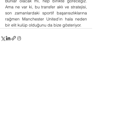
Bunlar olacak mı, hep birlikte göreceğiz. 
Ama ne var ki, bu transfer aklı ve stratejisi, 
son zamanlardaki sportif başarısızlıklarına 
rağmen Manchester United’ın hala neden 
bir elit kulüp olduğunu da bize gösteriyor.
Yorumlar
Bir yorum yazın...