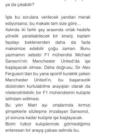
ya da çıkabilir?
İşte bu sorulara verilecek yanıtları merak 
ediyorsanız, bu makale tam size göre…
Aslında iki farklı şey arasında ortak hedefe 
yönelik yaratılabilecek bir sinerji, toplam 
faydayı beklenenden daha da fazla 
maksimize edebilir çoğu zaman. Bunu 
yazmamın sebebi F1 mühendisi Michael 
Sansoni'nin Manchester United’da işe 
başlayacak olması. Daha doğrusu, Sir Alex 
Ferguson’dan bu yana sportif kuraklık çeken 
Manchester United’ın, bu başarısızlık 
dizisinden kurtulabilme arayışları olarak da 
nitelendirilebilir, bir F1 mühendisinin kulüpte 
istihdam edilmesi.
Bu yılın Mart ayı ortalarında kırmızı 
şimşeklerle sözleşme imzalayan Sansonoi,  
yıl sonuna kadar kulüpte işe başlayacak.  
Bizim futbol kulüplerinde görmediğimiz 
enteresan bir arayış çabası aslında bu.