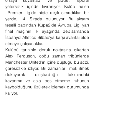
ortaya koyamadı ve şiddetli sportif 
yetersizlik içinde kıvranıyor. Kulüp halen 
 Premier Lig'de hiçte alışık olmadıkları bir 
yerde, 14. Sırada bulunuyor. Bu akşam 
teselli babından Kupa2’de Avrupa Ligi yarı 
final maçının ilk ayağında deplasmanda 
İspanyol Atletico Bilbao’ya karşı avantaj elde 
etmeye çalışacaklar.
Kulübü tarihinin doruk noktasına çıkartan 
Alex Ferguson, çoğu zaman tribünlerde 
Manchester United’ın içine düştüğü bu aczi, 
çaresizlikle izliyor. Bir zamanlar ilmek ilmek 
dokuyarak oluşturduğu takımındaki 
kazanma ve asla pes etmeme ruhunun 
kaybolduğunu üzülerek izlemek durumunda 
kalıyor.