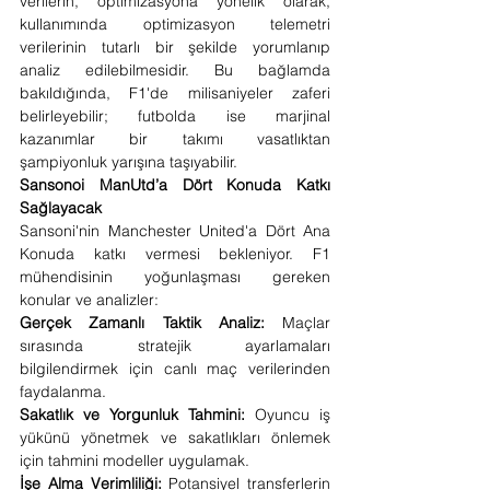
verilerin, optimizasyona yönelik olarak, 
kullanımında optimizasyon telemetri 
verilerinin tutarlı bir şekilde yorumlanıp 
analiz edilebilmesidir. Bu bağlamda 
bakıldığında, F1'de milisaniyeler zaferi 
belirleyebilir; futbolda ise marjinal 
kazanımlar bir takımı vasatlıktan 
şampiyonluk yarışına taşıyabilir.
Sansonoi ManUtd’a Dört Konuda Katkı 
Sağlayacak
Sansoni'nin Manchester United'a Dört Ana 
Konuda katkı vermesi bekleniyor. F1 
mühendisinin yoğunlaşması gereken 
konular ve analizler:
Gerçek Zamanlı Taktik Analiz:
 Maçlar 
sırasında stratejik ayarlamaları 
bilgilendirmek için canlı maç verilerinden 
faydalanma.
Sakatlık ve Yorgunluk Tahmini:
 Oyuncu iş 
yükünü yönetmek ve sakatlıkları önlemek 
için tahmini modeller uygulamak.
İşe Alma Verimliliği:
 Potansiyel transferlerin 