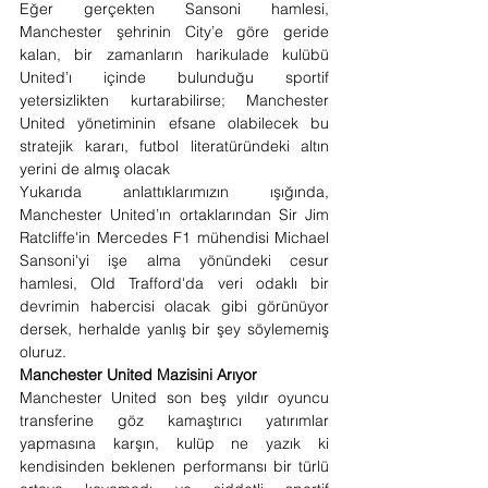
Eğer gerçekten Sansoni hamlesi, 
Manchester şehrinin City’e göre geride 
kalan, bir zamanların harikulade kulübü 
United’ı içinde bulunduğu sportif 
yetersizlikten kurtarabilirse; Manchester 
United yönetiminin efsane olabilecek bu 
stratejik kararı, futbol literatüründeki altın 
yerini de almış olacak
Yukarıda anlattıklarımızın ışığında, 
Manchester United’ın ortaklarından Sir Jim 
Ratcliffe'in Mercedes F1 mühendisi Michael 
Sansoni'yi işe alma yönündeki cesur 
hamlesi, Old Trafford'da veri odaklı bir 
devrimin habercisi olacak gibi görünüyor 
dersek, herhalde yanlış bir şey söylememiş 
oluruz.
Manchester United Mazisini Arıyor
Manchester United son beş yıldır oyuncu 
transferine göz kamaştırıcı yatırımlar 
yapmasına karşın, kulüp ne yazık ki 
kendisinden beklenen performansı bir türlü 