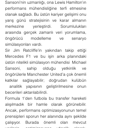
Sansoni'nin uzmanlığı, ona Lewis Hamilton'ın 
performans mühendisliğine terfi etmesine 
olanak sağladı. Bu üstün kariyer gelişimi onu 
yarış günü stratejisinin ve karar almanın 
merkezine yerleştirdi. Sorumlulukları 
arasında gerçek zamanlı veri yorumlama, 
öngörücü modelleme ve senaryo 
simülasyonları vardı.
Sir Jim Ratcliffe'in yakından takip ettiği 
Mercedes F1 ve bu işin arka planındaki 
üstün nitelikli simülasyon mühendisi  Michael 
Sansoni, sahip olduğu yetkinlik ve 
öngörülerle Manchester United’a çok önemli 
katkılar sağlayabilir; doğrudan kulübün 
 analitik yapısının geliştirilmesine onun 
becerileri aktarılabilirdi.
Formula 1'den futbola bu transfer hareketi 
alışılmadık bir hamle olarak görünebilir. 
Ancak, performans optimizasyonunun temel 
prensipleri sporun her alanında aynı şekilde 
çalışıyor. Burada önemli olan mevcut 