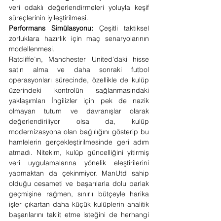
veri odaklı değerlendirmeleri yoluyla keşif 
süreçlerinin iyileştirilmesi.
Performans Simülasyonu:
 Çeşitli taktiksel 
zorluklara hazırlık için maç senaryolarının 
modellenmesi.
Ratcliffe’ın, Manchester United'daki hisse 
satın alma ve daha sonraki futbol 
operasyonları sürecinde, özellikle de kulüp 
üzerindeki kontrolün sağlanmasındaki 
yaklaşımları İngilizler için pek de nazik 
olmayan tutum ve davranışlar olarak 
değerlendiriliyor olsa da, kulüp 
modernizasyona olan bağlılığını gösterip bu 
hamlelerin gerçekleştirilmesinde geri adım 
atmadı. Nitekim, kulüp güncelliğini yitirmiş 
veri uygulamalarına yönelik eleştirilerini 
yapmaktan da çekinmiyor. ManUtd sahip 
olduğu cesameti ve başarılarla dolu parlak 
geçmişine rağmen, sınırlı bütçeyle harika 
işler çıkartan daha küçük kulüplerin analitik 
başarılarını taklit etme isteğini de herhangi 