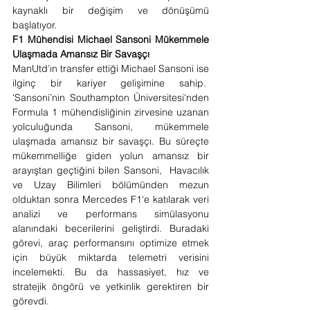
kaynaklı bir değişim ve dönüşümü 
başlatıyor.
F1 Mühendisi Michael Sansoni Mükemmele 
Ulaşmada Amansız Bir Savaşçı
ManUtd’ın transfer ettiği Michael Sansoni ise 
ilginç bir kariyer gelişimine sahip.  
'Sansoni’nin Southampton Üniversitesi'nden 
Formula 1 mühendisliğinin zirvesine uzanan 
yolculuğunda Sansoni, mükemmele 
ulaşmada amansız bir savaşçı. Bu süreçte 
mükemmelliğe giden yolun amansız bir 
arayıştan geçtiğini bilen Sansoni,  Havacılık 
ve Uzay Bilimleri bölümünden mezun 
olduktan sonra Mercedes F1'e katılarak veri 
analizi ve performans simülasyonu 
alanındaki becerilerini geliştirdi. Buradaki 
görevi, araç performansını optimize etmek 
için büyük miktarda telemetri verisini 
incelemekti. Bu da hassasiyet, hız ve 
stratejik öngörü ve yetkinlik gerektiren bir 
görevdi.