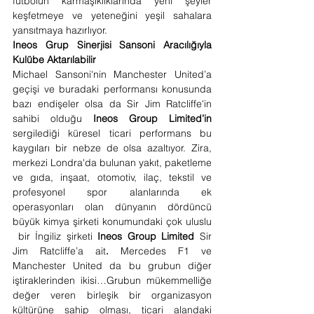
futbolun karmaşıklıklarında yeni şeyler 
keşfetmeye ve yeteneğini yeşil sahalara 
yansıtmaya hazırlıyor.
Ineos Grup Sinerjisi Sansoni Aracılığıyla 
Kulübe Aktarılabilir
Michael Sansoni'nin Manchester United’a 
geçişi ve buradaki performansı konusunda 
bazı endişeler olsa da Sir Jim Ratcliffe'in 
sahibi olduğu 
Ineos Group Limited’in
sergilediği küresel ticari performans bu 
kaygıları bir nebze de olsa azaltıyor. Zira, 
merkezi Londra'da bulunan yakıt, paketleme 
ve gıda, inşaat, otomotiv, ilaç, tekstil ve 
profesyonel spor alanlarında ek 
operasyonları olan dünyanın dördüncü 
büyük kimya şirketi konumundaki çok uluslu 
 bir İngiliz şirketi 
Ineos Group Limited 
Sir 
Jim Ratcliffe’a ait
. 
Mercedes F1 ve 
Manchester United da bu grubun diğer 
iştiraklerinden ikisi…Grubun mükemmelliğe 
değer veren birleşik bir organizasyon 
kültürüne sahip olması, ticari alandaki 