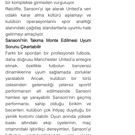
bir komplekse girmeden vurguluyor.
Ratcliffe, Sansoni'yi işe alarak United'a veri 
odaklı karar alma kültürü aşılamayı ve 
kulübün operasyonlarını spor analitiği 
alanındaki çağdaş standartlarla uyumlu hale 
getirmeyi amaçlıyor.
Sansoni'nin Takıma Monte Edilmesi Uyum 
Sorunu Çıkartabilir
Farklı bir spordan bir profesyoneli futbola, 
daha doğrusu Manchester United’a entegre 
etmek, özellikle futbolun benzersiz 
dinamiklerine uyum sağlamada zorluklar 
yaratabilir. Ancak, kulübün bir türlü 
üstesinden gelemediği yetersiz sportif 
performansın alt edilmesinde Sansoni 
hamlesi işe yarayabilir. Sansoni'nin geçmiş 
performansı, sahip olduğu birikim ve 
becerileri, kulübün çok ihtiyaç duyduğu bir 
yenilik kıvılcımı olabilir. Oyun anında yüksek 
baskı altındaki ekip üyelerinin, maç 
ortamındaki işbirlikçi deneyimleri, Sansoni’yi 