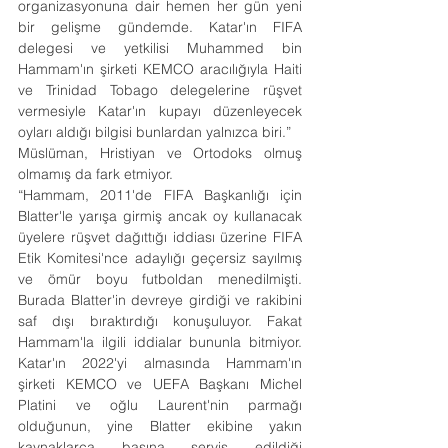
organizasyonuna dair hemen her gün yeni 
bir gelişme gündemde. Katar'ın FIFA 
delegesi ve yetkilisi Muhammed bin 
Hammam'ın şirketi KEMCO aracılığıyla Haiti 
ve Trinidad Tobago delegelerine rüşvet 
vermesiyle Katar'ın kupayı düzenleyecek 
oyları aldığı bilgisi bunlardan yalnızca biri.”
Müslüman, Hristiyan ve Ortodoks olmuş 
olmamış da fark etmiyor.
“Hammam, 2011'de FIFA Başkanlığı için 
Blatter'le yarışa girmiş ancak oy kullanacak 
üyelere rüşvet dağıttığı iddiası üzerine FIFA 
Etik Komitesi'nce adaylığı geçersiz sayılmış 
ve ömür boyu futboldan menedilmişti. 
Burada Blatter'in devreye girdiği ve rakibini 
saf dışı bıraktırdığı konuşuluyor. Fakat 
Hammam'la ilgili iddialar bununla bitmiyor. 
Katar'ın 2022'yi almasında Hammam'ın 
şirketi KEMCO ve UEFA Başkanı Michel 
Platini ve oğlu Laurent'nin parmağı 
olduğunun, yine Blatter ekibine yakın 
kaynaklarca basına servis edildiği 