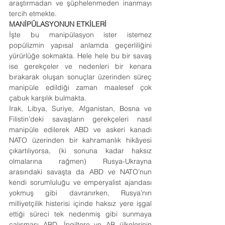
araştırmadan ve şüphelenmeden inanmayı 
tercih etmekte.
MANİPÜLASYONUN ETKİLERİ
İşte bu manipülasyon ister istemez 
popülizmin yapısal anlamda geçerliliğini 
yürürlüğe sokmakta. Hele hele bu bir savaş 
ise gerekçeler ve nedenleri bir kenara 
bırakarak oluşan sonuçlar üzerinden süreç 
manipüle edildiği zaman maalesef çok 
çabuk karşılık bulmakta.
Irak, Libya, Suriye, Afganistan, Bosna ve 
Filistin’deki savaşların gerekçeleri nasıl 
manipüle edilerek ABD ve askeri kanadı 
NATO üzerinden bir kahramanlık hikâyesi 
çıkartılıyorsa, (ki sonuna kadar haksız 
olmalarına rağmen) Rusya-Ukrayna 
arasındaki savaşta da ABD ve NATO’nun 
kendi sorumluluğu ve emperyalist ajandası 
yokmuş gibi davranırken, Rusya’nın 
milliyetçilik histerisi içinde haksız yere işgal 
ettiği süreci tek nedenmiş gibi sunmaya 
çalışması ABD, İngiltere ve AB ülkelerinin 