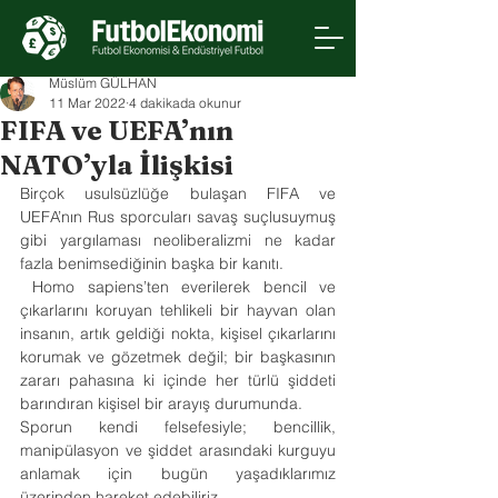
Müslüm GÜLHAN
11 Mar 2022
4 dakikada okunur
FIFA ve UEFA’nın
NATO’yla İlişkisi
Birçok usulsüzlüğe bulaşan FIFA ve 
UEFA’nın Rus sporcuları savaş suçlusuymuş 
gibi yargılaması neoliberalizmi ne kadar 
fazla benimsediğinin başka bir kanıtı. 
Homo sapiens’ten everilerek bencil ve 
çıkarlarını koruyan tehlikeli bir hayvan olan 
insanın, artık geldiği nokta, kişisel çıkarlarını 
korumak ve gözetmek değil; bir başkasının 
zararı pahasına ki içinde her türlü şiddeti 
barındıran kişisel bir arayış durumunda.
Sporun kendi felsefesiyle; bencillik, 
manipülasyon ve şiddet arasındaki kurguyu 
anlamak için bugün yaşadıklarımız 
üzerinden hareket edebiliriz.