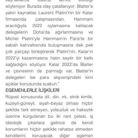
söyleniyor. Burada olay çatallanıyor: Blatter'e 
yakın kaynaklar, Laurent Platini'nin bir Katar 
firmasında çalışmasından, Hammam 
aracılığıyla 2022 oylamasına katılacak 
delegelerin Doha'da ağırlanmasına ve 
Michel Platini'yle Hammam'ın Paris'te bir 
sabah kahvaltısında buluşmasına dek pek 
çok parçayı birleştirerek Platini'nin, Katar'ın 
2022'yi kazanmasına hatırı sayılır bir katkı 
sağladığını söylüyor. Katar 2022'de Blatter 
ve çevresinin de parmağı var, Blatter'in 
delegeleri ise para alışverişindeki kimi 
açıklar konusunda suskun.”
EGEMENLERLE İLİŞKİLERİ
Rüşvet konusunda dil, din, ırk, etnik kimlik, 
kuzeyli-güneyli, siyah-beyaz olması hiçbir 
şekilde fark etmeyen, yolsuzluk ve haksızlık 
üzerine kurgulanan bu iki rant çetesi, iş 
ideolojik çıkarlara gelince de kendi 
konumlarını hiçbir şekilde rahatsız etmeden 
kendilerini koruyacak diğer egemen 