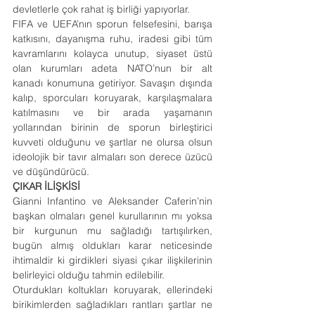
devletlerle çok rahat iş birliği yapıyorlar.
FIFA ve UEFA’nın sporun felsefesini, barışa 
katkısını, dayanışma ruhu, iradesi gibi tüm 
kavramlarını kolayca unutup, siyaset üstü 
olan kurumları adeta NATO’nun bir alt 
kanadı konumuna getiriyor. Savaşın dışında 
kalıp, sporcuları koruyarak, karşılaşmalara 
katılmasını ve bir arada yaşamanın 
yollarından birinin de sporun birleştirici 
kuvveti olduğunu ve şartlar ne olursa olsun 
ideolojik bir tavır almaları son derece üzücü 
ve düşündürücü.
ÇIKAR İLİŞKİSİ
Gianni Infantino ve Aleksander Caferin’nin 
başkan olmaları genel kurullarının mı yoksa 
bir kurgunun mu sağladığı tartışılırken, 
bugün almış oldukları karar neticesinde 
ihtimaldir ki girdikleri siyasi çıkar ilişkilerinin 
belirleyici olduğu tahmin edilebilir.
Oturdukları koltukları koruyarak, ellerindeki 
birikimlerden sağladıkları rantları şartlar ne 