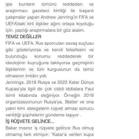
işte bunların tümünü reddeden ve 
araştırmacı gazeteci kimliği ile başarılı 
çalışmalar yapan Andrew Jenning’in FIFA ve 
UEFA’daki kirli ilişkiler ağını ortaya koyduğu 
için, yaptığı araştırmalara bir göz atalım.
TEMİZ DEĞİLLER
FIFA ve UEFA, Rus sporcuları savaş suçlusu 
gibi gösteriyorsa ve kendi felsefesini ve 
bulunduğu konumu reddederek bir 
ideolojinin kuyruğuna takılıyorsa geçmişinin 
ilişkilerinin ve tüm kurgusunun da temiz 
olmasının imkânı yok.
Jennings, 2018 Rusya ve 2022 Katar Dünya 
Kupası’yla ilgili de çok ciddi iddialara Faul 
isimli kitabında değiniyor. Örneğin 2018 
organizasyonunun Rusya'ya, Blatter ve ona 
yakın kimi delegelerin rüşvet alması sonucu 
verildiği şüphelerini gündeme taşıyor .
İŞ RÜŞVETE GELİNCE...
Bakar mısınız iş rüşvete gelince Rus olmuş 
olmamış fark etmiyor: “Katar'a verilen kupa 