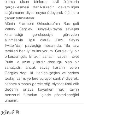
olursa olsun binlerce sivil ölümlerin 
gerçekleşmesi dahil-sürecin devamlılığını 
sağlamanın diyeti neyse ödeyerek ölümlere 
çanak tutmaktalar.
Münih Filarmoni Orkestrası’nın Rus şefi 
Valery Gergiev, Rusya-Ukrayna savaşını 
kınamadığı gerekçesiyle görevden 
alınmasıyla ilgili olarak Fazıl Say’ın 
Twitter'dan paylaştığı mesajında, "Bu tarz 
tepkileri ben iyi bulmuyorum. Gergiev iyi bir 
orkestra şefi. Bırakın sanatını yapsın. Evet 
Putin ile uzun yıllardır dostluğu olan bir 
sanatçıdır, ancak savaş kararını veren 
Gergiev değil ki. Herkes şaşkın ve herkes 
tepkiyi yanlış yerlere vuruyor sanki?" diyerek, 
sanatçı olmanın gerektirdiği siyaset üstü etik 
değerini ortaya koyarken haklı tavrın 
benzerini futbolun içinde gösterileceğini 
umarım.