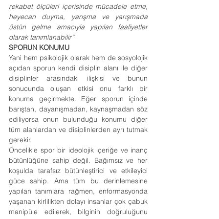
rekabet ölçüleri içerisinde mücadele etme, 
heyecan duyma, yarışma ve yarışmada 
üstün gelme amacıyla yapılan faaliyetler 
olarak tanımlanabilir’’
SPORUN KONUMU
Yani hem psikolojik olarak hem de sosyolojik 
açıdan sporun kendi disiplin alanı ile diğer 
disiplinler arasındaki ilişkisi ve bunun 
sonucunda oluşan etkisi onu farklı bir 
konuma geçirmekte. Eğer sporun içinde 
barıştan, dayanışmadan, kaynaşmadan söz 
ediliyorsa onun bulunduğu konumu diğer 
tüm alanlardan ve disiplinlerden ayrı tutmak 
gerekir.
Öncelikle spor bir ideolojik içeriğe ve inanç 
bütünlüğüne sahip değil. Bağımsız ve her 
koşulda tarafsız bütünleştirici ve etkileyici 
güce sahip. Ama tüm bu derinlemesine 
yapılan tanımlara rağmen, enformasyonda 
yaşanan kirlilikten dolayı insanlar çok çabuk 
manipüle edilerek, bilginin doğruluğunu 