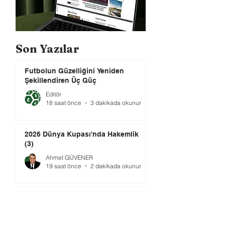
Son Yazılar
Futbolun Güzelliğini Yeniden
Şekillendiren Üç Güç
Editör
18 saat önce
3 dakikada okunur
2026 Dünya Kupası'nda Hakemlik
(3)
Ahmet GÜVENER
19 saat önce
2 dakikada okunur
FIFA-UEFA Savaşı Bitti mi?
Tuğrul AKŞAR
2 gün önce
10 dakikada okunur