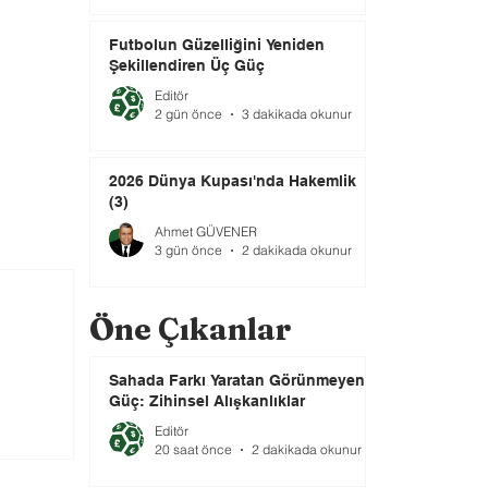
Futbolun Güzelliğini Yeniden
Şekillendiren Üç Güç
Editör
2 gün önce
3 dakikada okunur
2026 Dünya Kupası'nda Hakemlik
(3)
Ahmet GÜVENER
3 gün önce
2 dakikada okunur
Öne Çıkanlar
Sahada Farkı Yaratan Görünmeyen
Güç: Zihinsel Alışkanlıklar
Editör
20 saat önce
2 dakikada okunur