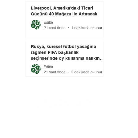
Liverpool, Amerika'daki Ticari
Gücünü 40 Mağaza İle Artıracak
Editör
21 saat önce
1 dakikada okunur
Rusya, küresel futbol yasağına
rağmen FIFA başkanlık
seçimlerinde oy kullanma hakkını
elinde tutuyor.
Editör
21 saat önce
3 dakikada okunur
Bize Ulaşın:
info@futbolekonomi.com