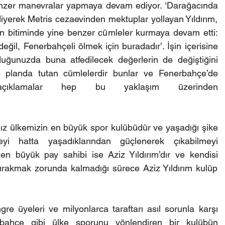
benzer manevralar yapmaya devam ediyor. ‘Darağacında 
yerek Metris cezaevinden mektuplar yollayan Yıldırım, 
n bitiminde yine benzer cümleler kurmaya devam etti: 
eğil, Fenerbahçeli ölmek için buradadır’. İşin içerisine 
ğunuzda buna atfedilecek değerlerin de değiştiğini 
 ön planda tutan cümlelerdir bunlar ve Fenerbahçe’de 
 açıklamalar hep bu yaklaşım üzerinden 
z ülkemizin en büyük spor kulübüdür ve yaşadığı şike 
i hatta yaşadıklarından güçlenerek çıkabilmeyi 
en büyük pay sahibi ise Aziz Yıldırım’dır ve kendisi 
bırakmak zorunda kalmadığı sürece Aziz Yıldırım kulüp 
 üyeleri ve milyonlarca taraftarı asıl sorunla karşı 
erbahçe gibi ülke sporunu yönlendiren bir kulübün 