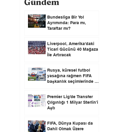
Gündem
Bundesliga Bir Yol
Ayrımında: Para mı,
Taraftar mı?
Liverpool, Amerika'daki
Ticari Gücünü 40 Mağaza
İle Artıracak
Rusya, küresel futbol
yasağına rağmen FIFA
başkanlık seçimlerinde oy
kullanma hakkını elinde
tutuyor.
Premier Lig’de Transfer
Çılgınlığı 1 Milyar Sterlin'i
Aştı
FIFA, Dünya Kupası da
Dahil Olmak Üzere