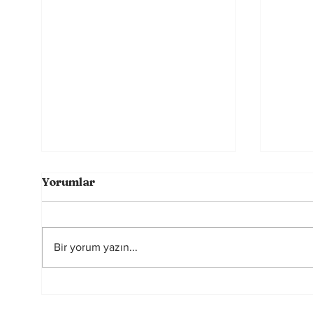
Yorumlar
Bir yorum yazın...
Sahada Farkı Yaratan
Rusya
Görünmeyen Güç:
yasa