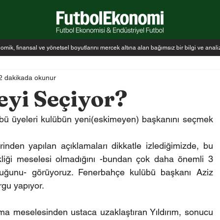
k, finansal ve yönetsel boyutlarını mercek altına alan bağımsız bir bilgi ve anal
2 dakikada okunur
yi Seçiyor?
ü üyeleri kulübün yeni(eskimeyen) başkanını seçmek 
erinden yapılan açıklamaları dikkatle izlediğimizde, bu 
liği meselesi olmadığını -bundan çok daha önemli 3 
uğunu- görüyoruz. Fenerbahçe kulübü başkanı Aziz 
rgu yapıyor.
 meselesinden ustaca uzaklaştıran Yıldırım, sonucu 