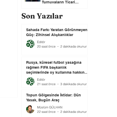
Turnuvaların Ticari
Haklarını Özel Yatırımcılara
Satacağını Açıkladı!
Son Yazılar
Sahada Farkı Yaratan Görünmeyen
Güç: Zihinsel Alışkanlıklar
Editör
20 saat önce
2 dakikada okunur
Rusya, küresel futbol yasağına
rağmen FIFA başkanlık
seçimlerinde oy kullanma hakkını
elinde tutuyor.
Editör
21 saat önce
3 dakikada okunur
Topun Gölgesinde İktidar: Dün
Yasak, Bugün Araç
Müslüm GÜLHAN
22 saat önce
2 dakikada okunur