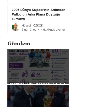
2026 Dünya Kupası’nın Ardından:
Futbolun Arka Plana Düştüğü
Turnuva
Hüseyin ÖZKÖK
5 gün önce
4 dakikada okunur
Gündem
Premier Lig’de Transfer Çılgınlığı 1
Milyar Sterlin'i Aştı