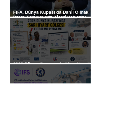
FIFA, Dünya Kupası da Dahil Olmak
Üzere Turnuvaların Ticari Haklarını
Özel Yatırımcılara Satacağını Açıkladı!
2026 Dünya Kupası’nda “Sarı Uyarı”
Gölgesi: Futbol mu, Piyasa mı?
Futbolun Yeni Oyun Kurucusu Yapay
Zekâ: Chelsea Sahada ve Ofiste
Devrim Peşinde