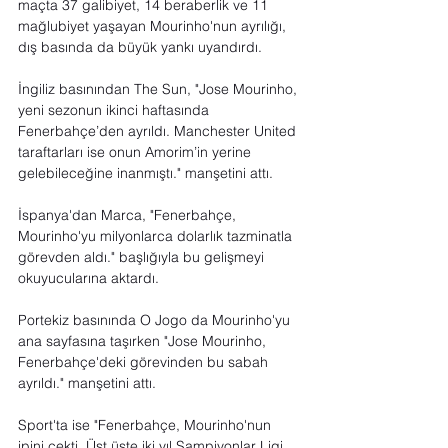
maçta 37 galibiyet, 14 beraberlik ve 11 
mağlubiyet yaşayan Mourinho'nun ayrılığı, 
dış basında da büyük yankı uyandırdı.
İngiliz basınından The Sun, "Jose Mourinho, 
yeni sezonun ikinci haftasında 
Fenerbahçe’den ayrıldı. Manchester United 
taraftarları ise onun Amorim’in yerine 
gelebileceğine inanmıştı." manşetini attı.
İspanya'dan Marca, "Fenerbahçe, 
Mourinho'yu milyonlarca dolarlık tazminatla 
görevden aldı." başlığıyla bu gelişmeyi 
okuyucularına aktardı.
Portekiz basınında O Jogo da Mourinho'yu 
ana sayfasına taşırken "Jose Mourinho, 
Fenerbahçe'deki görevinden bu sabah 
ayrıldı." manşetini attı.
Sport'ta ise "Fenerbahçe, Mourinho'nun 
ipini çekti. Üst üste iki yıl Şampiyonlar Ligi 